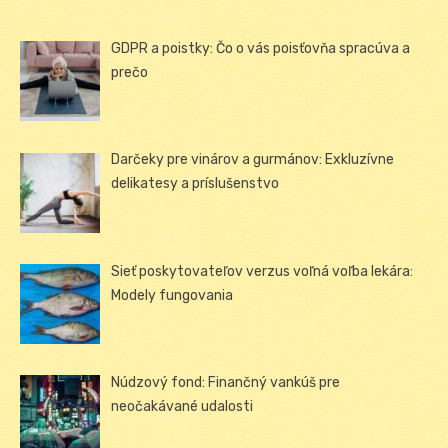
GDPR a poistky: Čo o vás poisťovňa spracúva a
prečo
Darčeky pre vinárov a gurmánov: Exkluzívne
delikatesy a príslušenstvo
Sieť poskytovateľov verzus voľná voľba lekára:
Modely fungovania
Núdzový fond: Finančný vankúš pre
neočakávané udalosti