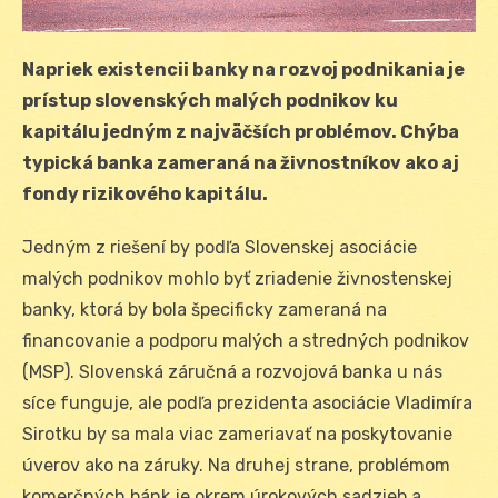
Napriek existencii banky na rozvoj podnikania je
prístup slovenských malých podnikov ku
kapitálu jedným z najväčších problémov. Chýba
typická banka zameraná na živnostníkov ako aj
fondy rizikového kapitálu.
Jedným z riešení by podľa Slovenskej asociácie
malých podnikov mohlo byť zriadenie živnostenskej
banky, ktorá by bola špecificky zameraná na
financovanie a podporu malých a stredných podnikov
(MSP). Slovenská záručná a rozvojová banka u nás
síce funguje, ale podľa prezidenta asociácie Vladimíra
Sirotku by sa mala viac zameriavať na poskytovanie
úverov ako na záruky. Na druhej strane, problémom
komerčných bánk je okrem úrokových sadzieb a