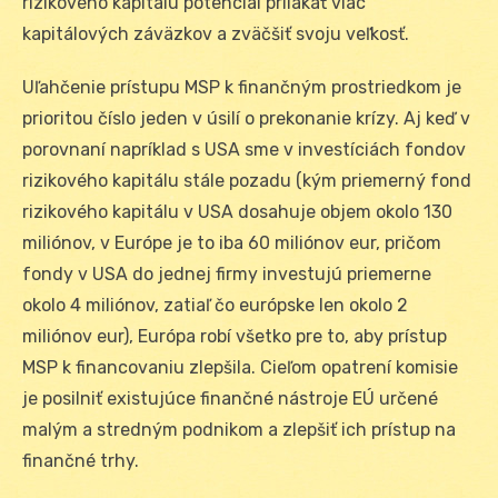
rizikového kapitálu potenciál prilákať viac
kapitálových záväzkov a zväčšiť svoju veľkosť.
Uľahčenie prístupu MSP k finančným prostriedkom je
prioritou číslo jeden v úsilí o prekonanie krízy. Aj keď v
porovnaní napríklad s USA sme v investíciách fondov
rizikového kapitálu stále pozadu (kým priemerný fond
rizikového kapitálu v USA dosahuje objem okolo 130
miliónov, v Európe je to iba 60 miliónov eur, pričom
fondy v USA do jednej firmy investujú priemerne
okolo 4 miliónov, zatiaľ čo európske len okolo 2
miliónov eur), Európa robí všetko pre to, aby prístup
MSP k financovaniu zlepšila. Cieľom opatrení komisie
je posilniť existujúce finančné nástroje EÚ určené
malým a stredným podnikom a zlepšiť ich prístup na
finančné trhy.