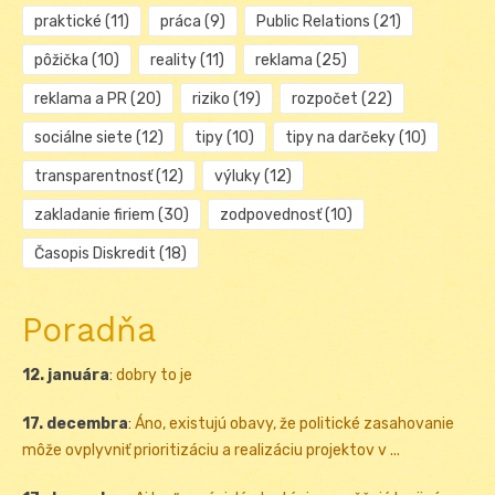
praktické
(11)
práca
(9)
Public Relations
(21)
pôžička
(10)
reality
(11)
reklama
(25)
reklama a PR
(20)
riziko
(19)
rozpočet
(22)
sociálne siete
(12)
tipy
(10)
tipy na darčeky
(10)
transparentnosť
(12)
výluky
(12)
zakladanie firiem
(30)
zodpovednosť
(10)
Časopis Diskredit
(18)
Poradňa
12. januára
:
dobry to je
17. decembra
:
Áno, existujú obavy, že politické zasahovanie
môže ovplyvniť prioritizáciu a realizáciu projektov v ...