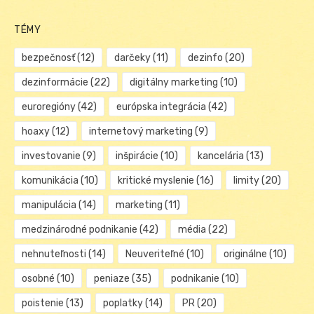
TÉMY
bezpečnosť
(12)
darčeky
(11)
dezinfo
(20)
dezinformácie
(22)
digitálny marketing
(10)
euroregióny
(42)
európska integrácia
(42)
hoaxy
(12)
internetový marketing
(9)
investovanie
(9)
inšpirácie
(10)
kancelária
(13)
komunikácia
(10)
kritické myslenie
(16)
limity
(20)
manipulácia
(14)
marketing
(11)
medzinárodné podnikanie
(42)
média
(22)
nehnuteľnosti
(14)
Neuveriteľné
(10)
originálne
(10)
osobné
(10)
peniaze
(35)
podnikanie
(10)
poistenie
(13)
poplatky
(14)
PR
(20)