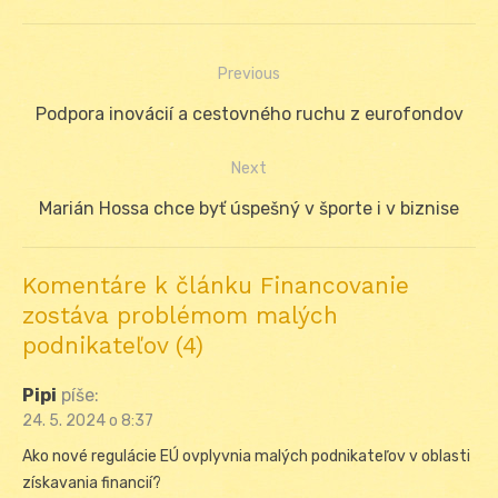
Previous
Navigácia
Previous
Podpora inovácií a cestovného ruchu z eurofondov
v
post:
Next
článku
Next
Marián Hossa chce byť úspešný v športe i v biznise
post:
Komentáre k článku Financovanie
zostáva problémom malých
podnikateľov (4)
Pipi
píše:
24. 5. 2024 o 8:37
Ako nové regulácie EÚ ovplyvnia malých podnikateľov v oblasti
získavania financií?