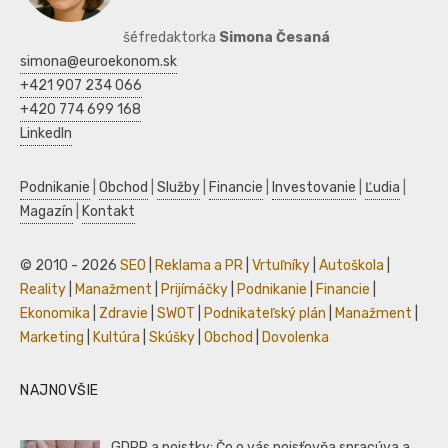
šéfredaktorka
Simona Česaná
simona@euroekonom.sk
+421 907 234 066
+420 774 699 168
LinkedIn
Podnikanie
|
Obchod
|
Služby
|
Financie
|
Investovanie
|
Ľudia
|
Magazín
|
Kontakt
© 2010 - 2026
SEO
|
Reklama a PR
|
Vrtuľníky
|
Autoškola
|
Reality
|
Manažment
|
Prijímáčky
|
Podnikanie
|
Financie
|
Ekonomika
|
Zdravie
|
SWOT
|
Podnikateľský plán
|
Manažment
|
Marketing
|
Kultúra
|
Skúšky
|
Obchod
|
Dovolenka
NAJNOVŠIE
GDPR a poistky: Čo o vás poisťovňa spracúva a