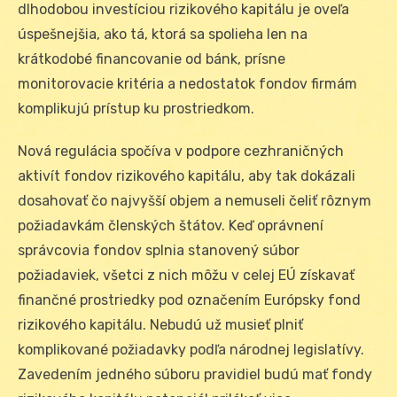
dlhodobou investíciou rizikového kapitálu je oveľa
úspešnejšia, ako tá, ktorá sa spolieha len na
krátkodobé financovanie od bánk, prísne
monitorovacie kritéria a nedostatok fondov firmám
komplikujú prístup ku prostriedkom.
Nová regulácia spočíva v podpore cezhraničných
aktivít fondov rizikového kapitálu, aby tak dokázali
dosahovať čo najvyšší objem a nemuseli čeliť rôznym
požiadavkám členských štátov. Keď oprávnení
správcovia fondov splnia stanovený súbor
požiadaviek, všetci z nich môžu v celej EÚ získavať
finančné prostriedky pod označením Európsky fond
rizikového kapitálu. Nebudú už musieť plniť
komplikované požiadavky podľa národnej legislatívy.
Zavedením jedného súboru pravidiel budú mať fondy