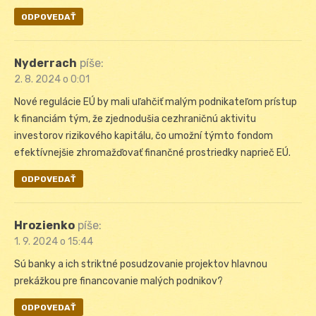
ODPOVEDAŤ
Nyderrach
píše:
2. 8. 2024 o 0:01
Nové regulácie EÚ by mali uľahčiť malým podnikateľom prístup
k financiám tým, že zjednodušia cezhraničnú aktivitu
investorov rizikového kapitálu, čo umožní týmto fondom
efektívnejšie zhromažďovať finančné prostriedky naprieč EÚ.
ODPOVEDAŤ
Hrozienko
píše:
1. 9. 2024 o 15:44
Sú banky a ich striktné posudzovanie projektov hlavnou
prekážkou pre financovanie malých podnikov?
ODPOVEDAŤ