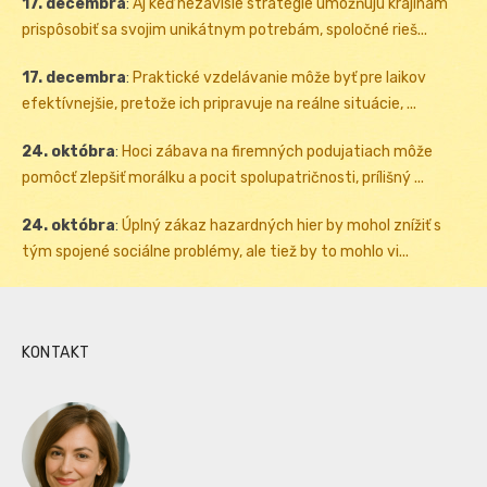
17. decembra
:
Aj keď nezávislé stratégie umožňujú krajinám
prispôsobiť sa svojim unikátnym potrebám, spoločné rieš...
17. decembra
:
Praktické vzdelávanie môže byť pre laikov
efektívnejšie, pretože ich pripravuje na reálne situácie, ...
24. októbra
:
Hoci zábava na firemných podujatiach môže
pomôcť zlepšiť morálku a pocit spolupatričnosti, prílišný ...
24. októbra
:
Úplný zákaz hazardných hier by mohol znížiť s
tým spojené sociálne problémy, ale tiež by to mohlo vi...
KONTAKT