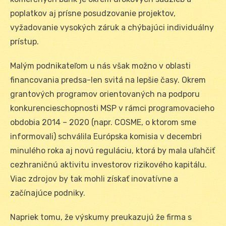
poplatkov aj prísne posudzovanie projektov,
vyžadovanie vysokých záruk a chýbajúci individuálny
prístup.
Malým podnikateľom u nás však možno v oblasti
financovania predsa-len svitá na lepšie časy. Okrem
grantových programov orientovaných na podporu
konkurencieschopnosti MSP v rámci programovacieho
obdobia 2014 – 2020 (napr. COSME, o ktorom sme
informovali) schválila Európska komisia v decembri
minulého roka aj novú reguláciu, ktorá by mala uľahčiť
cezhraničnú aktivitu investorov rizikového kapitálu.
Viac zdrojov by tak mohli získať inovatívne a
začínajúce podniky.
Napriek tomu, že výskumy preukazujú že firma s