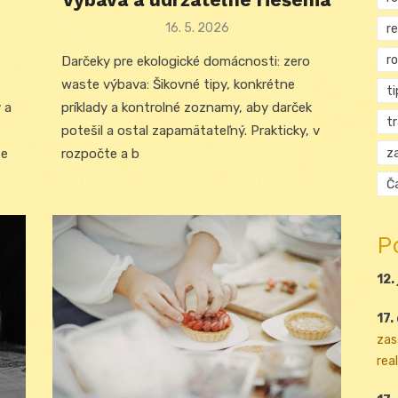
Posted
16. 5. 2026
r
on
r
Darčeky pre ekologické domácnosti: zero
waste výbava: Šikovné tipy, konkrétne
ti
 a
príklady a kontrolné zoznamy, aby darček
t
potešil a ostal zapamätateľný. Prakticky, v
za
te
rozpočte a b
Ča
P
12.
17.
zas
real