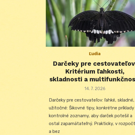
Ľudia
Darčeky pre cestovateľov
Kritérium ľahkosti,
skladnosti a multifunkčnos
Posted
14. 7. 2026
on
Darčeky pre cestovateľov: ľahké, skladné,
užitočné: Šikovné tipy, konkrétne príklady
kontrolné zoznamy, aby darček potešil a
ostal zapamätateľný. Prakticky, v rozpoč
a bez