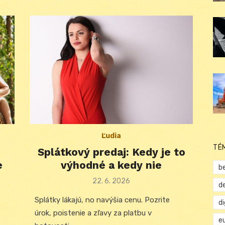
Ľudia
TÉ
Splátkový predaj: Kedy je to
e
výhodné a kedy nie
b
Posted
22. 6. 2026
d
on
Splátky lákajú, no navýšia cenu. Pozrite
d
úrok, poistenie a zľavy za platbu v
e