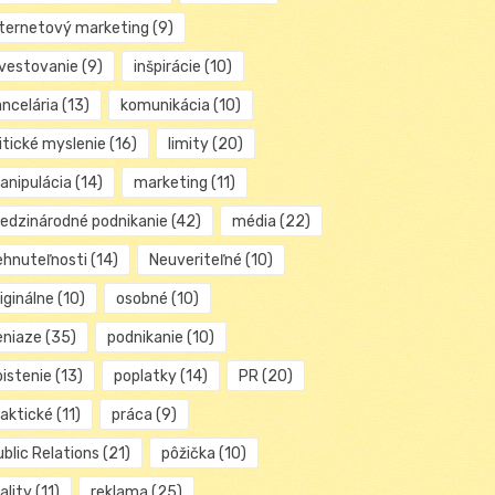
nternetový marketing
(9)
nvestovanie
(9)
inšpirácie
(10)
ancelária
(13)
komunikácia
(10)
itické myslenie
(16)
limity
(20)
anipulácia
(14)
marketing
(11)
edzinárodné podnikanie
(42)
média
(22)
ehnuteľnosti
(14)
Neuveriteľné
(10)
iginálne
(10)
osobné
(10)
eniaze
(35)
podnikanie
(10)
oistenie
(13)
poplatky
(14)
PR
(20)
raktické
(11)
práca
(9)
blic Relations
(21)
pôžička
(10)
ality
(11)
reklama
(25)