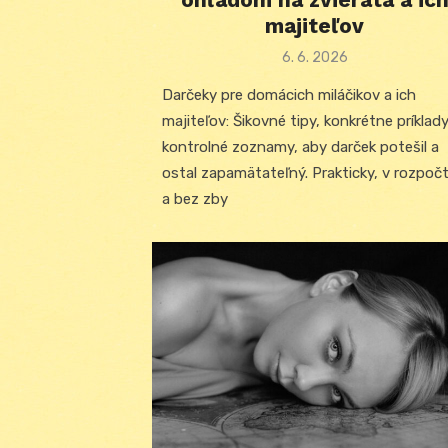
majiteľov
Posted
6. 6. 2026
on
Darčeky pre domácich miláčikov a ich
majiteľov: Šikovné tipy, konkrétne príklady
kontrolné zoznamy, aby darček potešil a
ostal zapamätateľný. Prakticky, v rozpoč
a bez zby