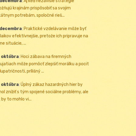
 decembra
:
Aj keď nezávislé stratégie
žňujú krajinám prispôsobiť sa svojim
kátnym potrebám, spoločné rieš...
 decembra
:
Praktické vzdelávanie môže byť
 laikov efektívnejšie, pretože ich pripravuje na
ne situácie, ...
 októbra
:
Hoci zábava na firemných
ujatiach môže pomôcť zlepšiť morálku a pocit
upatričnosti, prílišný ...
 októbra
:
Úplný zákaz hazardných hier by
ol znížiť s tým spojené sociálne problémy, ale
 by to mohlo vi...