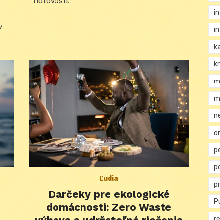
hotovosti.
i
v
i
k
kr
m
m
n
or
p
p
Ľudia
p
Darčeky pre ekologické
Pu
domácnosti: Zero Waste
h
výbava a udržateľné riešenia
re