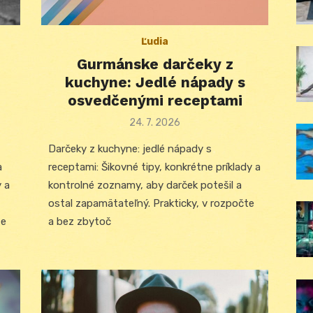
Ľudia
Gurmánske darčeky z
kuchyne: Jedlé nápady s
osvedčenými receptami
Posted
24. 7. 2026
on
Darčeky z kuchyne: jedlé nápady s
a
receptami: Šikovné tipy, konkrétne príklady a
y a
kontrolné zoznamy, aby darček potešil a
ostal zapamätateľný. Prakticky, v rozpočte
te
a bez zbytoč