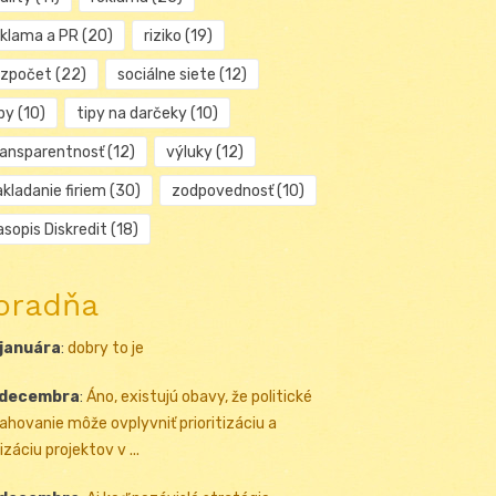
eklama a PR
(20)
riziko
(19)
ozpočet
(22)
sociálne siete
(12)
py
(10)
tipy na darčeky
(10)
ransparentnosť
(12)
výluky
(12)
kladanie firiem
(30)
zodpovednosť
(10)
sopis Diskredit
(18)
oradňa
 januára
:
dobry to je
 decembra
:
Áno, existujú obavy, že politické
ahovanie môže ovplyvniť prioritizáciu a
izáciu projektov v ...