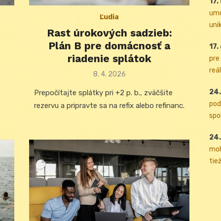
17.
umo
Ľudia
uni
Rast úrokových sadzieb:
Plán B pre domácnosť a
17.
riadenie splátok
pre
reál
Posted
8. 4. 2026
on
24.
Prepočítajte splátky pri +2 p. b., zväčšite
pod
rezervu a pripravte sa na refix alebo refinanc.
spol
24.
moh
tiež