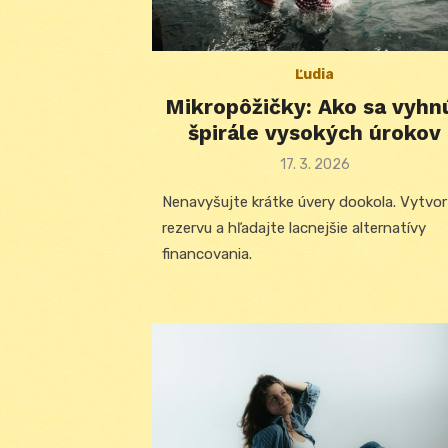
Ľudia
Mikropôžičky: Ako sa vyhn
špirále vysokých úrokov
Posted
17. 3. 2026
on
Nenavyšujte krátke úvery dookola. Vytvor
rezervu a hľadajte lacnejšie alternatívy
financovania.