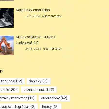
Karpatský euroregión
6. 3. 2023
6 komentárov
Kráľovná Ruží 4 – Juliana
Ludviková, 1. B
24. 8. 2023
6 komentárov
MY
ezpečnosť
(12)
darčeky
(11)
ezinfo
(20)
dezinformácie
(22)
igitálny marketing
(10)
euroregióny
(42)
urópska integrácia
(42)
hoaxy
(12)