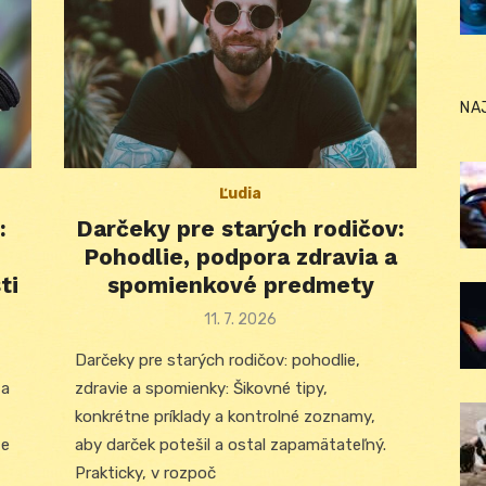
NA
Ľudia
:
Darčeky pre starých rodičov:
Pohodlie, podpora zdravia a
ti
spomienkové predmety
Posted
11. 7. 2026
on
Darčeky pre starých rodičov: pohodlie,
 a
zdravie a spomienky: Šikovné tipy,
konkrétne príklady a kontrolné zoznamy,
te
aby darček potešil a ostal zapamätateľný.
Prakticky, v rozpoč