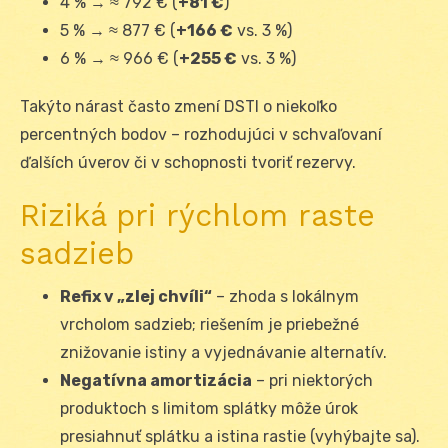
4 % → ≈ 792 € (
+81 €
)
5 % → ≈ 877 € (
+166 €
vs. 3 %)
6 % → ≈ 966 € (
+255 €
vs. 3 %)
Takýto nárast často zmení DSTI o niekoľko
percentných bodov – rozhodujúci v schvaľovaní
ďalších úverov či v schopnosti tvoriť rezervy.
Riziká pri rýchlom raste
sadzieb
Refix v „zlej chvíli“
– zhoda s lokálnym
vrcholom sadzieb; riešením je priebežné
znižovanie istiny a vyjednávanie alternatív.
Negatívna amortizácia
– pri niektorých
produktoch s limitom splátky môže úrok
presiahnuť splátku a istina rastie (vyhýbajte sa).