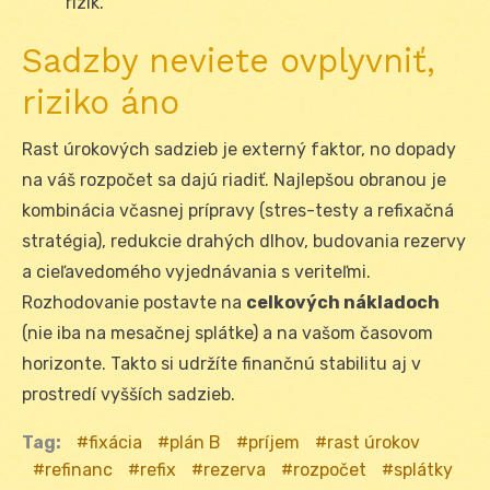
rizík.
Sadzby neviete ovplyvniť,
riziko áno
Rast úrokových sadzieb je externý faktor, no dopady
na váš rozpočet sa dajú riadiť. Najlepšou obranou je
kombinácia včasnej prípravy (stres-testy a refixačná
stratégia), redukcie drahých dlhov, budovania rezervy
a cieľavedomého vyjednávania s veriteľmi.
Rozhodovanie postavte na
celkových nákladoch
(nie iba na mesačnej splátke) a na vašom časovom
horizonte. Takto si udržíte finančnú stabilitu aj v
prostredí vyšších sadzieb.
Tag:
fixácia
plán B
príjem
rast úrokov
refinanc
refix
rezerva
rozpočet
splátky