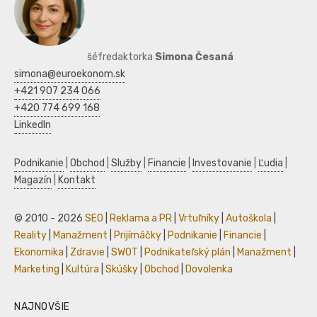
šéfredaktorka
Simona Česaná
simona@euroekonom.sk
+421 907 234 066
+420 774 699 168
LinkedIn
Podnikanie
|
Obchod
|
Služby
|
Financie
|
Investovanie
|
Ľudia
|
Magazín
|
Kontakt
© 2010 - 2026
SEO
|
Reklama a PR
|
Vrtuľníky
|
Autoškola
|
Reality
|
Manažment
|
Prijímáčky
|
Podnikanie
|
Financie
|
Ekonomika
|
Zdravie
|
SWOT
|
Podnikateľský plán
|
Manažment
|
Marketing
|
Kultúra
|
Skúšky
|
Obchod
|
Dovolenka
NAJNOVŠIE