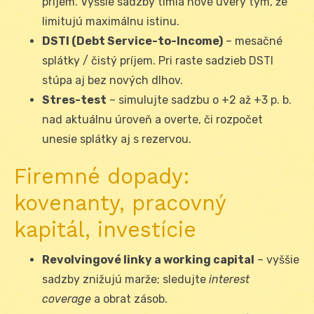
príjem. Vyššie sadzby tlmia nové úvery tým, že
limitujú maximálnu istinu.
DSTI (Debt Service-to-Income)
– mesačné
splátky / čistý príjem. Pri raste sadzieb DSTI
stúpa aj bez nových dlhov.
Stres-test
– simulujte sadzbu o +2 až +3 p. b.
nad aktuálnu úroveň a overte, či rozpočet
unesie splátky aj s rezervou.
Firemné dopady:
kovenanty, pracovný
kapitál, investície
Revolvingové linky a working capital
– vyššie
sadzby znižujú marže; sledujte
interest
coverage
a obrat zásob.