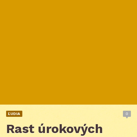
ĽUDIA
0
Rast úrokových