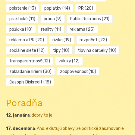
poistenie
(13)
poplatky
(14)
PR
(20)
praktické
(11)
práca
(9)
Public Relations
(21)
pôžička
(10)
reality
(11)
reklama
(25)
reklama a PR
(20)
riziko
(19)
rozpočet
(22)
sociálne siete
(12)
tipy
(10)
tipy na darčeky
(10)
transparentnosť
(12)
výluky
(12)
zakladanie firiem
(30)
zodpovednosť
(10)
Časopis Diskredit
(18)
Poradňa
12. januára
:
dobry to je
17. decembra
:
Áno, existujú obavy, že politické zasahovanie