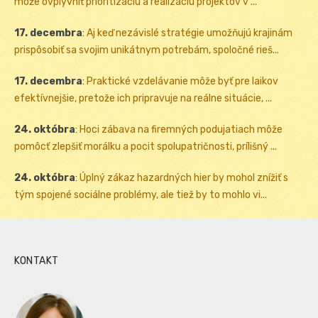
môže ovplyvniť prioritizáciu a realizáciu projektov v ...
17. decembra
:
Aj keď nezávislé stratégie umožňujú krajinám
prispôsobiť sa svojim unikátnym potrebám, spoločné rieš...
17. decembra
:
Praktické vzdelávanie môže byť pre laikov
efektívnejšie, pretože ich pripravuje na reálne situácie, ...
24. októbra
:
Hoci zábava na firemných podujatiach môže
pomôcť zlepšiť morálku a pocit spolupatričnosti, prílišný ...
24. októbra
:
Úplný zákaz hazardných hier by mohol znížiť s
tým spojené sociálne problémy, ale tiež by to mohlo vi...
KONTAKT