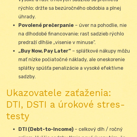
rýchlo; držte sa bezúročného obdobia a plnej
úhrady.
Povolené prečerpanie
– úver na pohodlie, nie
na dlhodobé financovanie; rast sadzieb rýchlo
predraží dlhšie „visenie v minuse“.
„Buy Now, Pay Later“
– splátkové nákupy môžu
mať nízke počiatočné náklady, ale oneskorenie
splátky spúšťa penalizácie a vysoké efektívne
sadzby.
Ukazovatele zaťaženia:
DTI, DSTI a úrokové stres-
testy
DTI (Debt-to-Income)
– celkový dlh / ročný