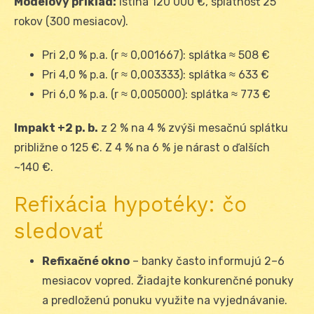
Modelový príklad:
Istina 120 000 €, splatnosť 25
rokov (300 mesiacov).
Pri 2,0 % p.a. (r ≈ 0,001667): splátka ≈ 508 €
Pri 4,0 % p.a. (r ≈ 0,003333): splátka ≈ 633 €
Pri 6,0 % p.a. (r ≈ 0,005000): splátka ≈ 773 €
Impakt +2 p. b.
z 2 % na 4 % zvýši mesačnú splátku
približne o 125 €. Z 4 % na 6 % je nárast o ďalších
~140 €.
Refixácia hypotéky: čo
sledovať
Refixačné okno
– banky často informujú 2–6
mesiacov vopred. Žiadajte konkurenčné ponuky
a predloženú ponuku využite na vyjednávanie.