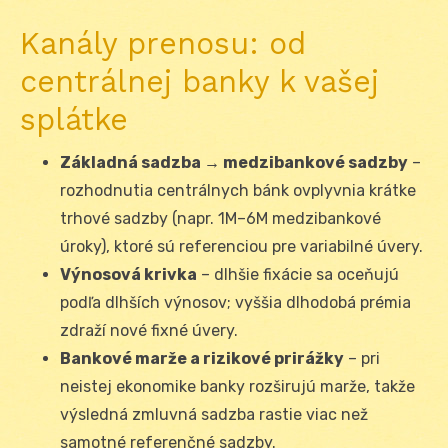
Kanály prenosu: od
centrálnej banky k vašej
splátke
Základná sadzba → medzibankové sadzby
–
rozhodnutia centrálnych bánk ovplyvnia krátke
trhové sadzby (napr. 1M–6M medzibankové
úroky), ktoré sú referenciou pre variabilné úvery.
Výnosová krivka
– dlhšie fixácie sa oceňujú
podľa dlhších výnosov; vyššia dlhodobá prémia
zdraží nové fixné úvery.
Bankové marže a rizikové prirážky
– pri
neistej ekonomike banky rozširujú marže, takže
výsledná zmluvná sadzba rastie viac než
samotné referenčné sadzby.