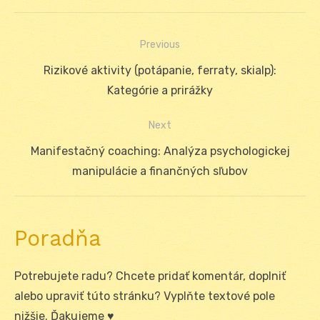
Previous
Navigácia
Previous
Rizikové aktivity (potápanie, ferraty, skialp):
v
post:
Kategórie a prirážky
článku
Next
Next
Manifestačný coaching: Analýza psychologickej
post:
manipulácie a finančných sľubov
Poradňa
Potrebujete radu? Chcete pridať komentár, doplniť
alebo upraviť túto stránku? Vyplňte textové pole
nižšie. Ďakujeme ♥