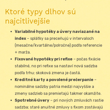
Ktoré typy dlhov sú
najcitlivejšie
Variabilné hypotéky a úvery naviazané na
index
– splátky sa preceňujú v intervaloch
(mesačne/kvartálne/polročne) podľa referencie
+ marža.
Fixované hypotéky pri refixe
– počas fixácie
stabilné, no pri refixe sa nastaví nová sadzba
podľa trhu; skoková zmena je častá.
Kreditné karty a povolené prečerpanie
–
nominálne sadzby patria medzi najvyššie a
zmeny sadzieb sa premietajú takmer okamžite.
Spotrebné úvery
– pri nových zmluvách rastie
sadzba; staré anuitné zmluvy s fixom zostávajú