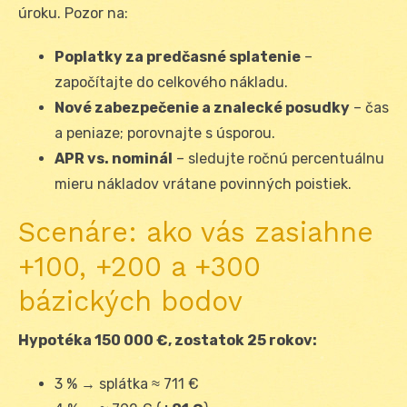
úroku. Pozor na:
Poplatky za predčasné splatenie
–
započítajte do celkového nákladu.
Nové zabezpečenie a znalecké posudky
– čas
a peniaze; porovnajte s úsporou.
APR vs. nominál
– sledujte ročnú percentuálnu
mieru nákladov vrátane povinných poistiek.
Scenáre: ako vás zasiahne
+100, +200 a +300
bázických bodov
Hypotéka 150 000 €, zostatok 25 rokov:
3 % → splátka ≈ 711 €