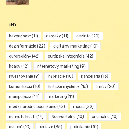
TÉMY
bezpečnosť
(11)
darčeky
(11)
dezinfo
(20)
dezinformácie
(22)
digitálny marketing
(10)
euroregióny
(42)
európska integrácia
(42)
hoaxy
(12)
internetový marketing
(9)
investovanie
(9)
inšpirácie
(10)
kancelária
(13)
komunikácia
(10)
kritické myslenie
(16)
limity
(20)
manipulácia
(14)
marketing
(11)
medzinárodné podnikanie
(42)
média
(22)
nehnuteľnosti
(14)
Neuveriteľné
(10)
originálne
(10)
osobné
(10)
peniaze
(35)
podnikanie
(10)