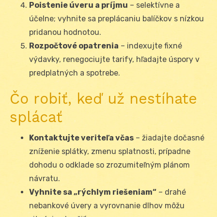
Poistenie úveru a príjmu
– selektívne a
účelne; vyhnite sa preplácaniu balíčkov s nízkou
pridanou hodnotou.
Rozpočtové opatrenia
– indexujte fixné
výdavky, renegociujte tarify, hľadajte úspory v
predplatných a spotrebe.
Čo robiť, keď už nestíhate
splácať
Kontaktujte veriteľa včas
– žiadajte dočasné
zníženie splátky, zmenu splatnosti, prípadne
dohodu o odklade so zrozumiteľným plánom
návratu.
Vyhnite sa „rýchlym riešeniam“
– drahé
nebankové úvery a vyrovnanie dlhov môžu