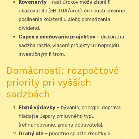
Kovenanty
– rast úrokov môže zhoršiť
ukazovatele (EBITDA/úrok), čo spustí povinné
posilnenie kolaterálu alebo obmedzenia
dividend.
Capex a oceňovanie projektov
– diskontná
sadzba rastie; viaceré projekty už neprejdú
investičným filtrom.
Domácnosti: rozpočtové
priority pri vyšších
sadzbách
Fixné výdavky
– bývanie, energie, doprava;
hľadajte úspory zmluvného typu
(refinancovanie, zmena dodávateľa).
Drahý dlh
– prioritne splaťte kreditky a