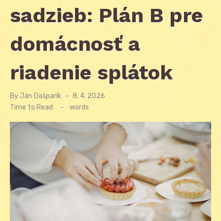
sadzieb: Plán B pre
domácnosť a
riadenie splátok
By
Ján Gašparík
Posted
8. 4. 2026
on
Time to Read:
-
words