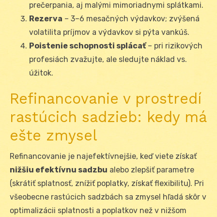
prečerpania, aj malými mimoriadnymi splátkami.
Rezerva
– 3–6 mesačných výdavkov; zvýšená
volatilita príjmov a výdavkov si pýta vankúš.
Poistenie schopnosti splácať
– pri rizikových
profesiách zvažujte, ale sledujte náklad vs.
úžitok.
Refinancovanie v prostredí
rastúcich sadzieb: kedy má
ešte zmysel
Refinancovanie je najefektívnejšie, keď viete získať
nižšiu efektívnu sadzbu
alebo zlepšiť parametre
(skrátiť splatnosť, znížiť poplatky, získať flexibilitu). Pri
všeobecne rastúcich sadzbách sa zmysel hľadá skôr v
optimalizácii splatnosti a poplatkov než v nižšom