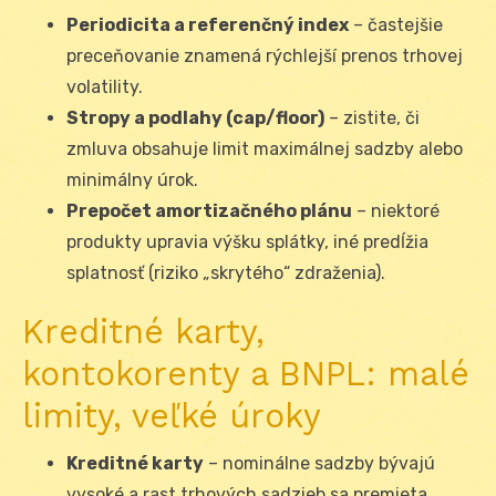
Periodicita a referenčný index
– častejšie
preceňovanie znamená rýchlejší prenos trhovej
volatility.
Stropy a podlahy (cap/floor)
– zistite, či
zmluva obsahuje limit maximálnej sadzby alebo
minimálny úrok.
Prepočet amortizačného plánu
– niektoré
produkty upravia výšku splátky, iné predĺžia
splatnosť (riziko „skrytého“ zdraženia).
Kreditné karty,
kontokorenty a BNPL: malé
limity, veľké úroky
Kreditné karty
– nominálne sadzby bývajú
vysoké a rast trhových sadzieb sa premieta