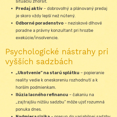
situáciu zhoršiť.
Predaj aktív
– dobrovoľný a plánovaný predaj
je skoro vždy lepší než nútený.
Odborné poradenstvo
– neziskové dlhové
poradne a právny konzultant pri hrozbe
exekúcie/insolvencie.
Psychologické nástrahy pri
vyšších sadzbách
„Ukotvenie“ na starú splátku
– popieranie
reality vedie k oneskoreniu rozhodnutí a k
horším podmienkam.
Ilúzia lacného refinancu
– čakaniu na
„zajtrajšiu nižšiu sadzbu“ môže ujsť rozumná
ponuka dnes.
Nadmiera rizika
– presun do variabilnej sadzby