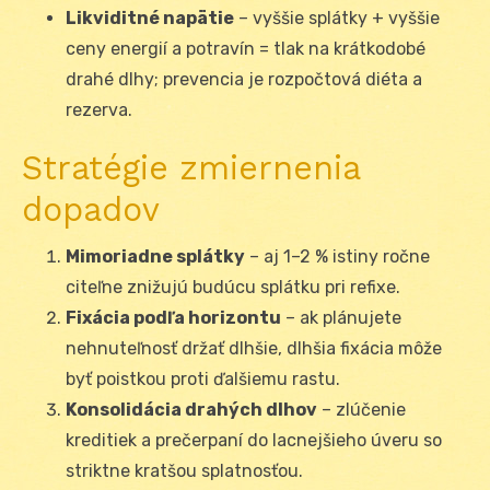
Likviditné napätie
– vyššie splátky + vyššie
ceny energií a potravín = tlak na krátkodobé
drahé dlhy; prevencia je rozpočtová diéta a
rezerva.
Stratégie zmiernenia
dopadov
Mimoriadne splátky
– aj 1–2 % istiny ročne
citeľne znižujú budúcu splátku pri refixe.
Fixácia podľa horizontu
– ak plánujete
nehnuteľnosť držať dlhšie, dlhšia fixácia môže
byť poistkou proti ďalšiemu rastu.
Konsolidácia drahých dlhov
– zlúčenie
kreditiek a prečerpaní do lacnejšieho úveru so
striktne kratšou splatnosťou.