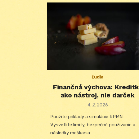
Ľudia
Finančná výchova: Kredit
ako nástroj, nie darček
Posted
4. 2. 2026
on
Použite príklady a simulácie RPMN.
Vysvetlite limity, bezpečné používanie a
následky meškania.