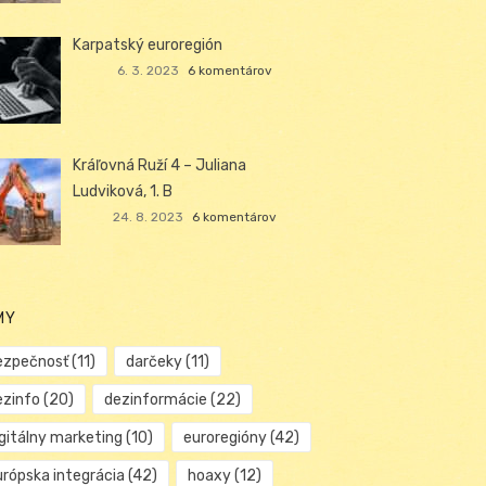
Karpatský euroregión
6. 3. 2023
6 komentárov
Kráľovná Ruží 4 – Juliana
Ludviková, 1. B
24. 8. 2023
6 komentárov
MY
ezpečnosť
(11)
darčeky
(11)
ezinfo
(20)
dezinformácie
(22)
igitálny marketing
(10)
euroregióny
(42)
urópska integrácia
(42)
hoaxy
(12)