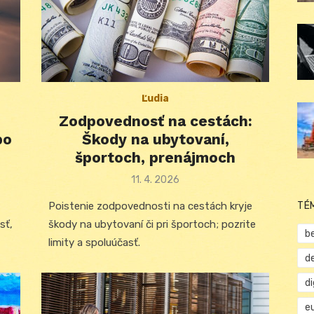
Ľudia
Zodpovednosť na cestách:
bo
Škody na ubytovaní,
športoch, prenájmoch
Posted
11. 4. 2026
on
TÉ
Poistenie zodpovednosti na cestách kryje
sť,
škody na ubytovaní či pri športoch; pozrite
b
limity a spoluúčasť.
d
d
e