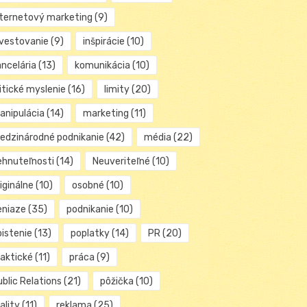
nternetový marketing
(9)
nvestovanie
(9)
inšpirácie
(10)
ancelária
(13)
komunikácia
(10)
itické myslenie
(16)
limity
(20)
anipulácia
(14)
marketing
(11)
edzinárodné podnikanie
(42)
média
(22)
ehnuteľnosti
(14)
Neuveriteľné
(10)
iginálne
(10)
osobné
(10)
eniaze
(35)
podnikanie
(10)
oistenie
(13)
poplatky
(14)
PR
(20)
raktické
(11)
práca
(9)
blic Relations
(21)
pôžička
(10)
ality
(11)
reklama
(25)