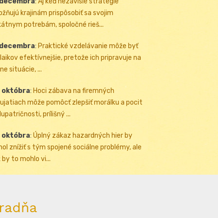
 decembra
:
Aj keď nezávislé stratégie
žňujú krajinám prispôsobiť sa svojim
kátnym potrebám, spoločné rieš...
 decembra
:
Praktické vzdelávanie môže byť
 laikov efektívnejšie, pretože ich pripravuje na
ne situácie, ...
 októbra
:
Hoci zábava na firemných
ujatiach môže pomôcť zlepšiť morálku a pocit
upatričnosti, prílišný ...
 októbra
:
Úplný zákaz hazardných hier by
ol znížiť s tým spojené sociálne problémy, ale
 by to mohlo vi...
radňa