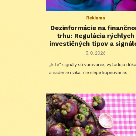
Reklama
Dezinformácie na finančn
trhu: Regulácia rýchlych
investičných tipov a signál
Posted
3. 8. 2026
on
„Isté“ signály sú varovanie; vyžadujú dôk
a riadenie rizika, nie slepé kopírovanie.