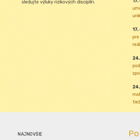
17.
sledujte výluky rizikových disciplín.
umo
uni
17.
pre
reál
24.
pod
spol
24.
moh
tiež
Po
NAJNOVŠIE