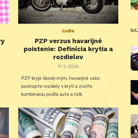
NA
Ľudia
vy
PZP verzus havarijné
poistenie: Definícia krytia a
rozdielov
Posted
11. 5. 2026
on
PZP kryje škody iným, havarijné vaše;
pochopte rozdiely v krytí a zvoľte
kombináciu podľa auta a rizík.