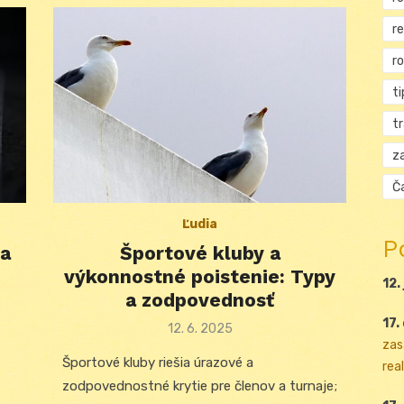
r
r
ti
t
za
Ča
Ľudia
P
ka
Športové kluby a
výkonnostné poistenie: Typy
12.
a zodpovednosť
17.
Posted
12. 6. 2025
zas
on
Športové kluby riešia úrazové a
real
zodpovednostné krytie pre členov a turnaje;