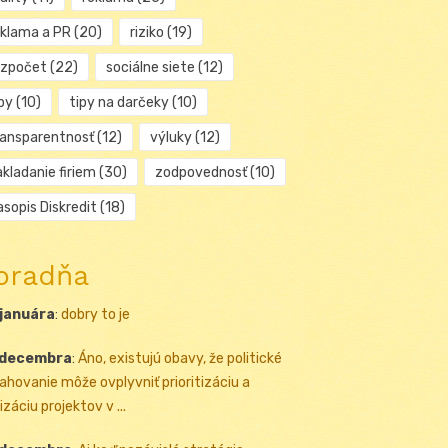
eklama a PR
(20)
riziko
(19)
ozpočet
(22)
sociálne siete
(12)
py
(10)
tipy na darčeky
(10)
ransparentnosť
(12)
výluky
(12)
kladanie firiem
(30)
zodpovednosť
(10)
sopis Diskredit
(18)
oradňa
 januára
:
dobry to je
 decembra
:
Áno, existujú obavy, že politické
ahovanie môže ovplyvniť prioritizáciu a
izáciu projektov v ...