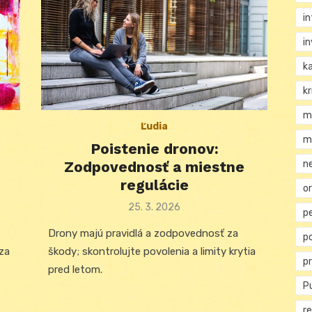
i
i
k
kr
m
Ľudia
m
Poistenie dronov:
n
Zodpovednosť a miestne
regulácie
or
Posted
25. 3. 2026
p
on
Drony majú pravidlá a zodpovednosť za
p
za
škody; skontrolujte povolenia a limity krytia
p
pred letom.
Pu
re