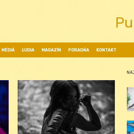
Pu
MÉDIÁ
ĽUDIA
MAGAZÍN
PORADŇA
KONTAKT
NA