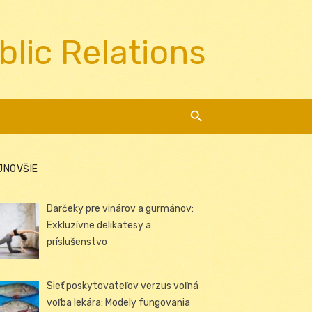
blic Relations
JNOVŠIE
Darčeky pre vinárov a gurmánov:
Exkluzívne delikatesy a
príslušenstvo
Sieť poskytovateľov verzus voľná
voľba lekára: Modely fungovania