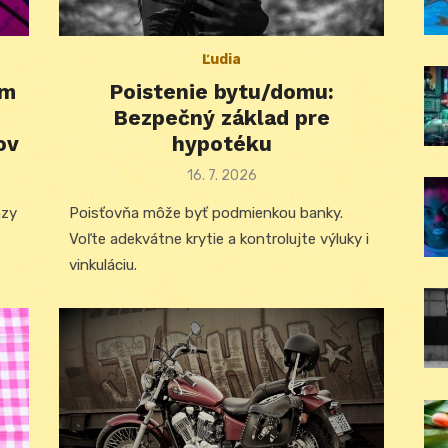
Ľudia
om
Poistenie bytu/domu:
Bezpečný základ pre
ov
hypotéku
Posted
16. 7. 2026
on
azy
Poisťovňa môže byť podmienkou banky.
Voľte adekvátne krytie a kontrolujte výluky i
vinkuláciu.