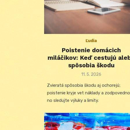
Ľudia
Poistenie domácich
miláčikov: Keď cestujú ale
spôsobia škodu
Posted
11. 5. 2026
on
Zvieratá spôsobia škodu aj ochorejú;
poistenie kryje vet náklady a zodpovedno
no sledujte výluky a limity.