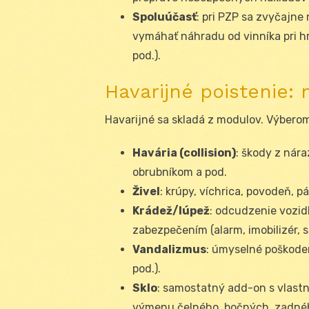
Spoluúčasť
: pri PZP sa zvyčajne
vymáhať náhradu od vinníka pri h
pod.).
Havarijné poistenie:
Havarijné sa skladá z modulov. Výberom
Havária (collision)
: škody z nára
obrubníkom a pod.
Živel
: krúpy, víchrica, povodeň, p
Krádež/lúpež
: odcudzenie vozid
zabezpečením (alarm, imobilizér, sa
Vandalizmus
: úmyselné poškoden
pod.).
Sklo
: samostatný add-on s vlastn
výmenu čelného, bočných, zadného