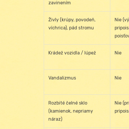
zavinením
Živly (krúpy, povodeň,
Nie (v
víchrica), pád stromu
pripoi
poisťo
Krádež vozidla / lúpež
Nie
Vandalizmus
Nie
Rozbité čelné sklo
Nie (pr
(kamienok, nepriamy
pripois
náraz)