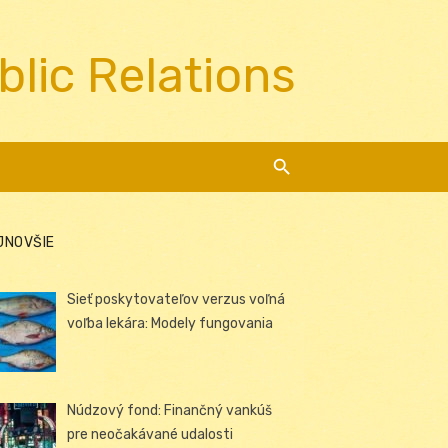
blic Relations
JNOVŠIE
Sieť poskytovateľov verzus voľná
voľba lekára: Modely fungovania
Núdzový fond: Finančný vankúš
pre neočakávané udalosti