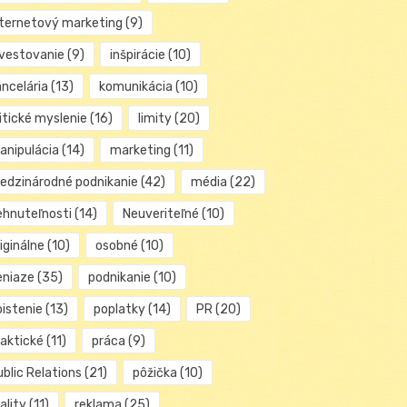
nternetový marketing
(9)
nvestovanie
(9)
inšpirácie
(10)
ancelária
(13)
komunikácia
(10)
itické myslenie
(16)
limity
(20)
anipulácia
(14)
marketing
(11)
edzinárodné podnikanie
(42)
média
(22)
ehnuteľnosti
(14)
Neuveriteľné
(10)
iginálne
(10)
osobné
(10)
eniaze
(35)
podnikanie
(10)
oistenie
(13)
poplatky
(14)
PR
(20)
raktické
(11)
práca
(9)
blic Relations
(21)
pôžička
(10)
ality
(11)
reklama
(25)