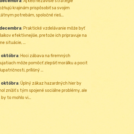
 decembra
:
Aj keď nezávislé stratégie
žňujú krajinám prispôsobiť sa svojim
kátnym potrebám, spoločné rieš...
 decembra
:
Praktické vzdelávanie môže byť
 laikov efektívnejšie, pretože ich pripravuje na
ne situácie, ...
 októbra
:
Hoci zábava na firemných
ujatiach môže pomôcť zlepšiť morálku a pocit
upatričnosti, prílišný ...
 októbra
:
Úplný zákaz hazardných hier by
ol znížiť s tým spojené sociálne problémy, ale
 by to mohlo vi...