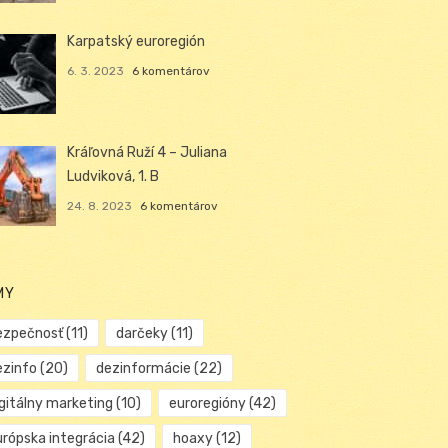
Karpatský euroregión
6. 3. 2023
6 komentárov
Kráľovná Ruží 4 – Juliana
Ludviková, 1. B
24. 8. 2023
6 komentárov
MY
ezpečnosť
(11)
darčeky
(11)
ezinfo
(20)
dezinformácie
(22)
igitálny marketing
(10)
euroregióny
(42)
urópska integrácia
(42)
hoaxy
(12)