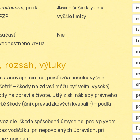
limitované
, podľa
Áno
– širšie krytie a
i
 PZP
vyššie limity
i
k
súčasť
Nie
kr
vednostného krytia
m
, rozsah, výluky
m
n
n stanovuje minimá, poisťovňa ponúka vyššie
or
šetriť – škody na zdraví môžu byť veľmi vysoké).
ody na zdraví a živote, ušlý zisk, náklady právneho
p
ké škody (únik prevádzkových kvapalín) – podľa
p
p
 vozidle, škoda spôsobená úmyselne, pod vplyvom
Pu
bez vodičáku, pri nepovolených úpravách, pri
bez povolení.
re