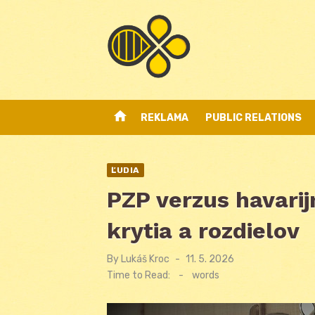
Skip
to
content
home
REKLAMA
PUBLIC RELATIONS
ĽUDIA
PZP verzus havarijn
krytia a rozdielov
By
Lukáš Kroc
Posted
11. 5. 2026
on
Time to Read:
-
words