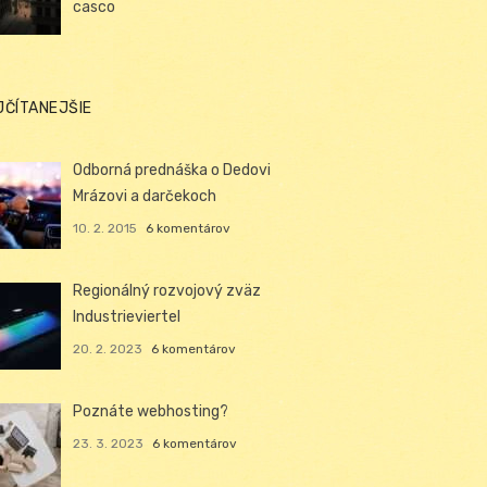
casco
JČÍTANEJŠIE
Odborná prednáška o Dedovi
Mrázovi a darčekoch
10. 2. 2015
6 komentárov
Regionálný rozvojový zväz
Industrieviertel
20. 2. 2023
6 komentárov
Poznáte webhosting?
23. 3. 2023
6 komentárov