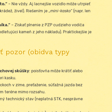
to.“
– Nie vždy. Aj lacnejšie vozidlo môže utrpieť
ádež, živel). Riešením je „
mini-kasko
“ (napr. len
níka.“
– Získať plnenie z PZP cudzieho vodiča
odletujúci kameň z jeho nákladu). Praktickejšie je
ať pozor (obidva typy
ychovej skúšky
: poisťovňa môže krátiť alebo
pri kasku.
lickoch v zime, preťaženie, súťažná jazda bez
om teréne mimo rozsahu.
ý technický stav (neplatná STK, nesprávne