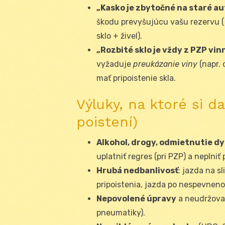
„Kasko je zbytočné na staré au
škodu prevyšujúcu vašu rezervu (kr
sklo + živel).
„Rozbité sklo je vždy z PZP vin
vyžaduje
preukázanie viny
(napr. 
mať pripoistenie skla.
Výluky, na ktoré si d
poistení)
Alkohol, drogy, odmietnutie d
uplatniť regres (pri PZP) a neplniť 
Hrubá nedbanlivosť
: jazda na s
pripoistenia, jazda po nespevnen
Nepovolené úpravy
a neudržovan
pneumatiky).