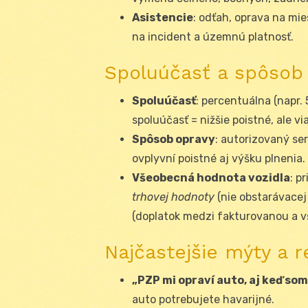
Asistencie
: odťah, oprava na mie
na incident a územnú platnosť.
Spoluúčasť a spôsob 
Spoluúčasť
: percentuálna (napr. 
spoluúčasť = nižšie poistné, ale via
Spôsob opravy
: autorizovaný ser
ovplyvní poistné aj výšku plnenia.
Všeobecná hodnota vozidla
: p
trhovej hodnoty
(nie obstarávacej
(doplatok medzi fakturovanou a 
Najčastejšie mýty a r
„PZP mi opraví auto, aj keď som
auto potrebujete havarijné.