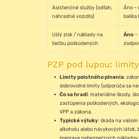
Asistenčné služby (odťah,
Áno –
náhradné vozidlo)
balíka
Ušlý zisk / náklady na
Áno
– 
liečbu poškodených
zodpo
PZP pod lupou: limity
Limity poistného plnenia
: záko
dobrovoľné limity (odporúča sa ne
Čo sa hradí
: materiálne škody, šk
zastúpenia poškodených, ekologic
VPP a zákona.
Typické výluky
: škoda na vašom
alkoholu alebo návykových látok, 
preprave nebezpečných nákladov 