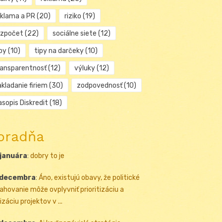
eklama a PR
(20)
riziko
(19)
ozpočet
(22)
sociálne siete
(12)
py
(10)
tipy na darčeky
(10)
ransparentnosť
(12)
výluky
(12)
kladanie firiem
(30)
zodpovednosť
(10)
sopis Diskredit
(18)
oradňa
 januára
:
dobry to je
 decembra
:
Áno, existujú obavy, že politické
ahovanie môže ovplyvniť prioritizáciu a
izáciu projektov v ...