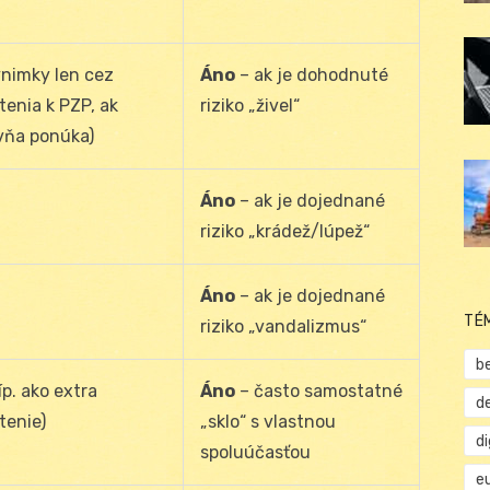
ýnimky len cez
Áno
– ak je dohodnuté
stenia k PZP, ak
riziko „živel“
vňa ponúka)
Áno
– ak je dojednané
riziko „krádež/lúpež“
Áno
– ak je dojednané
TÉ
riziko „vandalizmus“
b
íp. ako extra
Áno
– často samostatné
d
tenie)
„sklo“ s vlastnou
d
spoluúčasťou
e