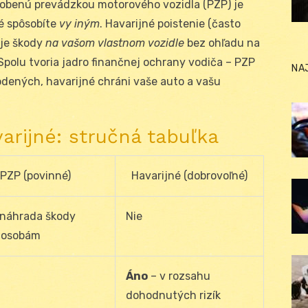
sobenú prevádzkou motorového vozidla (PZP) je
ré spôsobíte
vy iným
. Havarijné poistenie (často
yje škody
na vašom vlastnom vozidle
bez ohľadu na
Spolu tvoria jadro finančnej ochrany vodiča – PZP
NA
odených, havarijné chráni vaše auto a vašu
arijné: stručná tabuľka
PZP (povinné)
Havarijné (dobrovoľné)
náhrada škody
Nie
m osobám
Áno
– v rozsahu
dohodnutých rizík