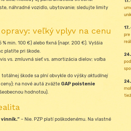
17.
ste, náhradné vozidlo, ubytovanie; sledujte limity
umo
uni
17.
opravy: veľký vplyv na cenu
pre
reál
5 % min. 100 €) alebo fixná (napr. 200 €). Vyššia
c platíte pri škode.
24.
vis vs. zmluvná sieť vs. amortizácia dielov; voľba
pod
spol
ri totálnej škode sa plní obvykle do výšky
aktuálnej
24.
 ceny); na nové autá zvážte
GAP poistenie
moh
všeobecnou hodnotou).
tiež
ealita
 vinník.“
– Nie. PZP platí poškodenému. Na vlastné