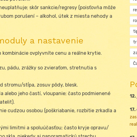
 neuplatňuje; skôr sankcie/regresy (poisťovňa môže
r
rubom porušení – alkohol, útek z miesta nehody a
r
ti
 moduly a nastavenie
t
za
 kombinácie ovplyvníte cenu a reálne krytie.
Ča
zu, pádu, zrážky so zvieraťom, stretnutia s
P
ád stromu/stĺpa, zosuv pôdy, blesk.
la alebo jeho častí, vloupanie; často podmienené
12.
telit).
17.
ie cudzou osobou (poškriabanie, rozbitie zrkadla a
zas
real
ými limitmi a spoluúčasťou; často kryje opravu/
 skla, niekedy aj panoramatickú strechu.