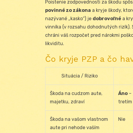
Poistenie zodpovednosti za škodu spô
povinné zo zákona
a kryje škody, kto
nazývané „kasko“) je
dobrovoľné
a kr
vinníka (v rozsahu dohodnutých rizík). 
chráni váš rozpočet pred nárokmi pošk
likviditu.
Čo kryje PZP a čo hav
Situácia / Riziko
Škoda na cudzom aute,
Áno
– 
majetku, zdraví
tretí
Škoda na vašom vlastnom
Nie
aute pri nehode vaším