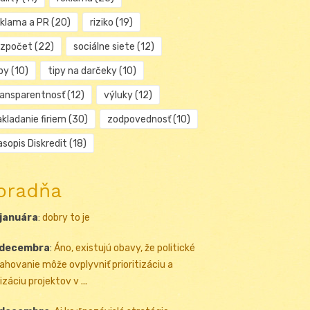
eklama a PR
(20)
riziko
(19)
ozpočet
(22)
sociálne siete
(12)
py
(10)
tipy na darčeky
(10)
ransparentnosť
(12)
výluky
(12)
kladanie firiem
(30)
zodpovednosť
(10)
sopis Diskredit
(18)
oradňa
 januára
:
dobry to je
 decembra
:
Áno, existujú obavy, že politické
ahovanie môže ovplyvniť prioritizáciu a
izáciu projektov v ...