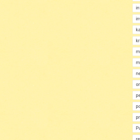
i
i
k
kr
m
m
n
or
p
p
p
Pu
re