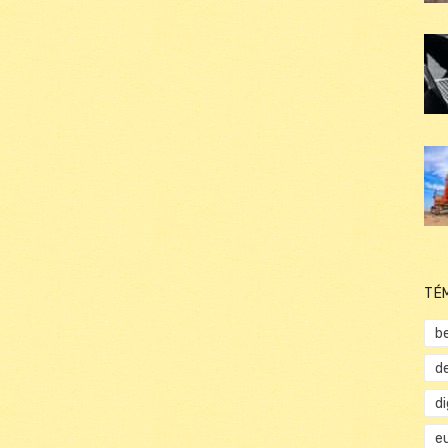
TÉ
b
d
d
e