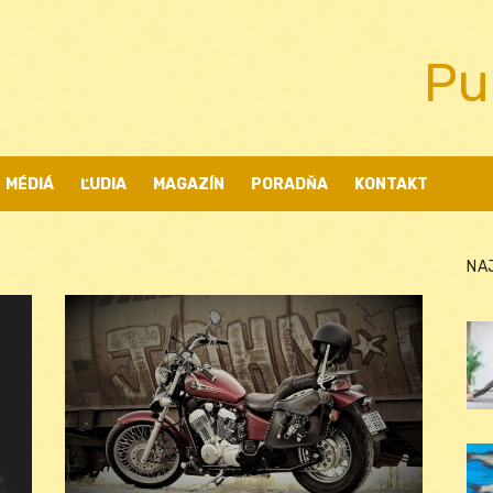
Pu
MÉDIÁ
ĽUDIA
MAGAZÍN
PORADŇA
KONTAKT
NA