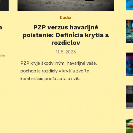
Ľudia
a
PZP verzus havarijné
poistenie: Definícia krytia a
rozdielov
Posted
11. 5. 2026
tné
on
PZP kryje škody iným, havarijné vaše;
pochopte rozdiely v krytí a zvoľte
kombináciu podľa auta a rizík.