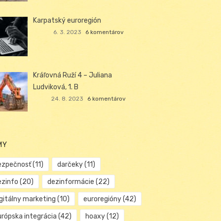
Karpatský euroregión
6. 3. 2023
6 komentárov
Kráľovná Ruží 4 – Juliana
Ludviková, 1. B
24. 8. 2023
6 komentárov
MY
ezpečnosť
(11)
darčeky
(11)
ezinfo
(20)
dezinformácie
(22)
igitálny marketing
(10)
euroregióny
(42)
urópska integrácia
(42)
hoaxy
(12)