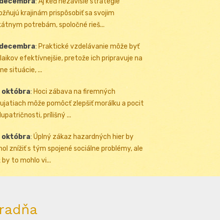
 decembra
:
Aj keď nezávislé stratégie
žňujú krajinám prispôsobiť sa svojim
kátnym potrebám, spoločné rieš...
 decembra
:
Praktické vzdelávanie môže byť
 laikov efektívnejšie, pretože ich pripravuje na
ne situácie, ...
 októbra
:
Hoci zábava na firemných
ujatiach môže pomôcť zlepšiť morálku a pocit
upatričnosti, prílišný ...
 októbra
:
Úplný zákaz hazardných hier by
ol znížiť s tým spojené sociálne problémy, ale
 by to mohlo vi...
radňa