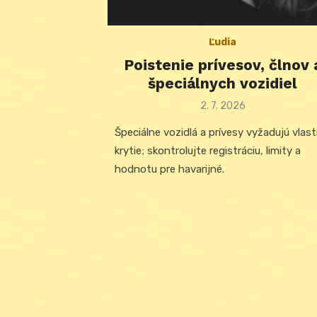
Ľudia
Poistenie prívesov, člnov 
špeciálnych vozidiel
Posted
2. 7. 2026
on
Špeciálne vozidlá a prívesy vyžadujú vlas
krytie; skontrolujte registráciu, limity a
hodnotu pre havarijné.