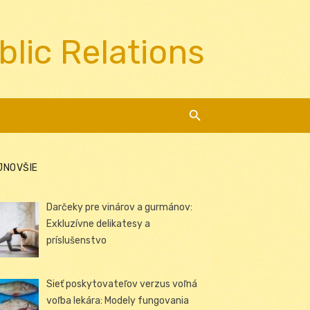
blic Relations
JNOVŠIE
Darčeky pre vinárov a gurmánov:
Exkluzívne delikatesy a
príslušenstvo
Sieť poskytovateľov verzus voľná
voľba lekára: Modely fungovania