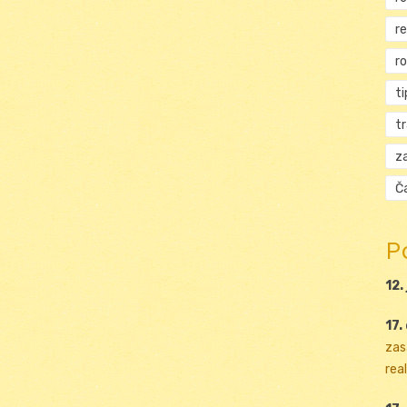
r
r
ti
t
za
Ča
P
12.
17.
zas
real