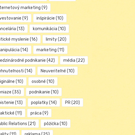
nternetový marketing
(9)
nvestovanie
(9)
inšpirácie
(10)
ancelária
(13)
komunikácia
(10)
itické myslenie
(16)
limity
(20)
anipulácia
(14)
marketing
(11)
edzinárodné podnikanie
(42)
média
(22)
ehnuteľnosti
(14)
Neuveriteľné
(10)
iginálne
(10)
osobné
(10)
eniaze
(35)
podnikanie
(10)
oistenie
(13)
poplatky
(14)
PR
(20)
raktické
(11)
práca
(9)
blic Relations
(21)
pôžička
(10)
ality
(11)
reklama
(25)