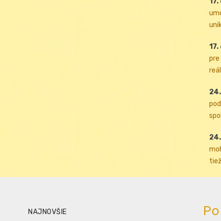
17.
umo
uni
17.
pre
reál
24.
pod
spol
24.
moh
tiež
Po
NAJNOVŠIE