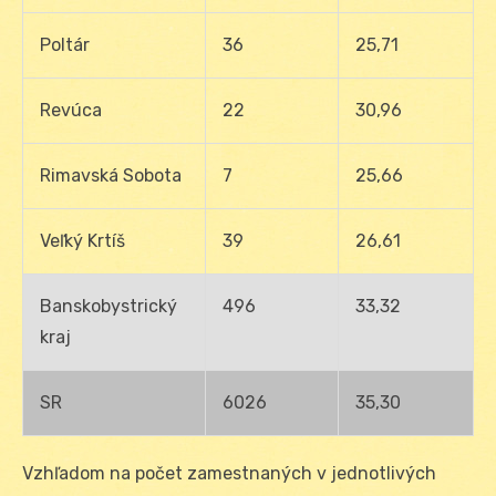
Poltár
36
25,71
Revúca
22
30,96
Rimavská Sobota
7
25,66
Veľký Krtíš
39
26,61
Banskobystrický
496
33,32
kraj
SR
6026
35,30
Vzhľadom na počet zamestnaných v jednotlivých