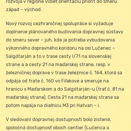
rozvoja v regióne vidieť orientáciu priorít do smeru
západ – východ.
Nový rozvoj cezhraničnej spolupráce si vyžaduje
doplnenie plánovaného budovania dopravnej sústavy
do smeru sever – juh, kde je potreba vybudovania
výkonného dopravného koridoru na osi Lučenec –
Salgótarján a to v trase cesty I/71 na slovenskej
strane a a cesty 21 na maďarskej strane, resp. v
železničnej doprave v trase železnice č. 164, ktorá sa
odpája od trate č. 160 vo Fiľakove a smeruje na
hranicu s Maďarskom a do Salgótarján-u (trať č. 81 na
maďarskej strane). Cesta 21 na maďarskej strane sa
potom napája na diaľnicu M3 pri Hatvan – i.
V sledovaní dopravnej dostupnosti bolo zistené,
spoločná dostupnosť oboch centier (Lučenca a