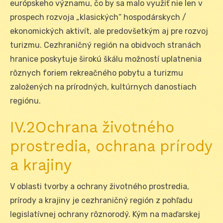
európskeho významu, čo by sa malo využiť nie len v
prospech rozvoja „klasických“ hospodárskych /
ekonomických aktivít, ale predovšetkým aj pre rozvoj
turizmu. Cezhraničný región na obidvoch stranách
hranice poskytuje širokú škálu možností uplatnenia
rôznych foriem rekreačného pobytu a turizmu
založených na prírodných, kultúrnych danostiach
regiónu.
IV.2Ochrana životného
prostredia, ochrana prírody
a krajiny
V oblasti tvorby a ochrany životného prostredia,
prírody a krajiny je cezhraničný región z pohľadu
legislatívnej ochrany rôznorodý. Kým na maďarskej