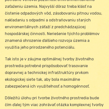
zaťaženiu územia. Najvyšší dôraz treba klásť na
čistenie odpadových vôd, zásobovaniu pitnou vodou,
nakladaniu s odpadmi a odstraňovaniu starých
enviromentálnych záťaží z predchádzajúcej
hospodárskej činnosti. Neriešenie týchto problémov
znamená ohrozenie ďalšieho rozvoja územia a
využitia jeho prirodzeného potenciálu.
Tak isto je v záujme optimálnej tvorby životného
prostredia potrebné prispôsobovať trasovanie
dopravnej a technickej infraštruktúry prvkom
ekologickej siete tak, aby bola maximálne
zabezpečená ich využiteľnosť a homogénnosť.
Dôležitú úlohu pri tvorbe životného prostredia bude
čím ďalej tým viac zohrávať otázka komplexnej tvorby