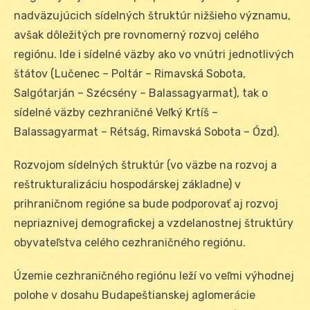
nadväzujúcich sídelných štruktúr nižšieho významu,
avšak dôležitých pre rovnomerný rozvoj celého
regiónu. Ide i sídelné väzby ako vo vnútri jednotlivých
štátov (Lučenec – Poltár – Rimavská Sobota,
Salgótarján – Szécsény – Balassagyarmat), tak o
sídelné väzby cezhraničné Veľký Krtíš –
Balassagyarmat – Rétság, Rimavská Sobota – Ózd).
Rozvojom sídelných štruktúr (vo väzbe na rozvoj a
reštrukturalizáciu hospodárskej základne) v
prihraničnom regióne sa bude podporovať aj rozvoj
nepriaznivej demografickej a vzdelanostnej štruktúry
obyvateľstva celého cezhraničného regiónu.
Územie cezhraničného regiónu leží vo veľmi výhodnej
polohe v dosahu Budapeštianskej aglomerácie