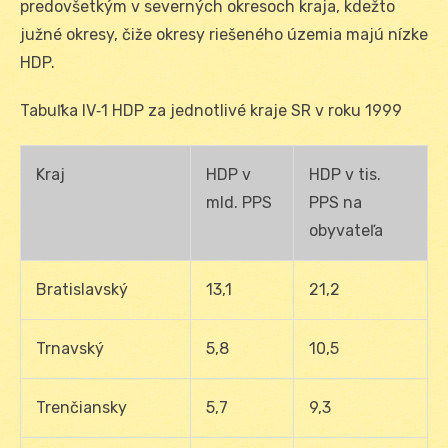
predovšetkým v severných okresoch kraja, kdežto
južné okresy, čiže okresy riešeného územia majú nízke
HDP.
Tabuľka IV‑1 HDP za jednotlivé kraje SR v roku 1999
Kraj
HDP v
HDP v tis.
mld. PPS
PPS na
obyvateľa
Bratislavský
13,1
21,2
Trnavský
5,8
10,5
Trenčiansky
5,7
9,3