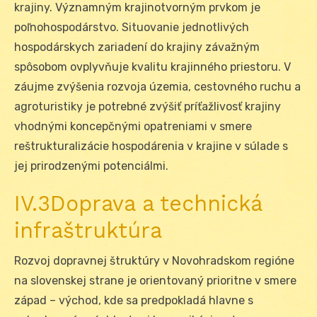
krajiny. Významným krajinotvorným prvkom je
poľnohospodárstvo. Situovanie jednotlivých
hospodárskych zariadení do krajiny závažným
spôsobom ovplyvňuje kvalitu krajinného priestoru. V
záujme zvýšenia rozvoja územia, cestovného ruchu a
agroturistiky je potrebné zvýšiť príťažlivosť krajiny
vhodnými koncepčnými opatreniami v smere
reštrukturalizácie hospodárenia v krajine v súlade s
jej prirodzenými potenciálmi.
IV.3Doprava a technická
infraštruktúra
Rozvoj dopravnej štruktúry v Novohradskom regióne
na slovenskej strane je orientovaný prioritne v smere
západ – východ, kde sa predpokladá hlavne s