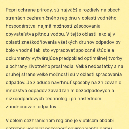
Popri ochrane prírody, sú najväčšie rozdiely na oboch
stranách cezhraničného regiónu v oblasti vodného
hospodárstva, najmä možností zásobovania
obyvateľstva pitnou vodou. V tejto oblasti, ako aj v
oblasti zneškodňovania všetkých druhov odpadov by
bolo vhodné tak isto vypracovať spoločné štúdie a
dokumenty vytvárajúce predpoklad optimálnej tvorby
a ochrany životného prostredia. Veľké nedostatky a na
druhej strane veľké možnosti sú v oblasti spracovania
odpadov. Je žiaduce navrhnúť spôsoby na znižovanie
množstva odpadov zavádzaním bezodpadových a
nízkoodpadových technológií pri následnom
zhodnocovaní odpadov.
V celom cezhraničnom regióne je v ďalšom období
potrebné venovať pozornosť environmentálnemu