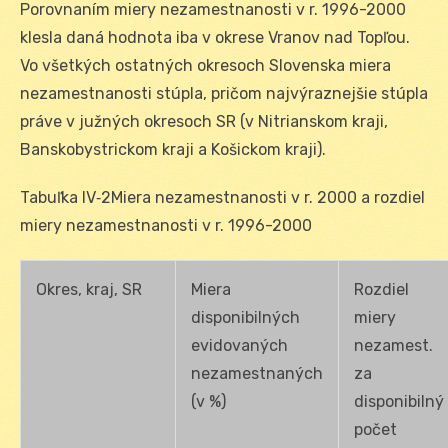
Porovnaním miery nezamestnanosti v r. 1996-2000
klesla daná hodnota iba v okrese Vranov nad Topľou.
Vo všetkých ostatných okresoch Slovenska miera
nezamestnanosti stúpla, pričom najvýraznejšie stúpla
práve v južných okresoch SR (v Nitrianskom kraji,
Banskobystrickom kraji a Košickom kraji).
Tabuľka IV‑2Miera nezamestnanosti v r. 2000 a rozdiel
miery nezamestnanosti v r. 1996-2000
Okres, kraj, SR
Miera
Rozdiel
disponibilných
miery
evidovaných
nezamest.
nezamestnaných
za
(v %)
disponibilný
počet