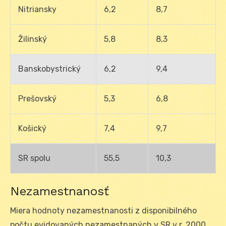
Nitriansky
6,2
8,7
Žilinský
5,8
8,3
Banskobystrický
6,2
9,4
Prešovský
5,3
6,8
Košický
7,4
9,7
SR spolu
55,5
10,3
Nezamestnanosť
Miera hodnoty nezamestnanosti z disponibilného
počtu evidovaných nezamestnaných v SR v r. 2000