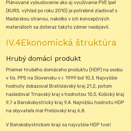
Plánované vybudovanie ako aj využívanie PVE Ipeľ
(KURS, výhľad po roku 2010) je potrebné zlaďovať s
Maďarskou stranou, nakoľko v ich koncepčných
materiáloch sa doteraz takýto zámer neobjavil.
IV.4Ekonomická štruktúra
Hrubý domáci produkt
Priemer hrubého domáceho produktu (HDP) na osobu
v tis. PPS na Slovensku v r. 1999 bol 10,3. Najvyššie
hodnoty dokazoval Bratislavský kraj 21,2, potom
nasledoval Trnavský kraj s hodnotou 10,5, Košický kraj
9,7 a Banskobystrický kraj 9,4. Najnižšiu hodnotu HDP
na obyvateľa mal Prešovský kraj 6,8.
V Banskobystrickom kraji sa najvyššie HDP tvorí