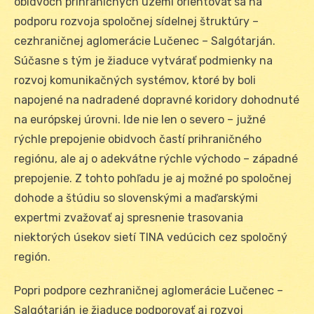
obidvoch prihraničných území orientovať sa na
podporu rozvoja spoločnej sídelnej štruktúry –
cezhraničnej aglomerácie Lučenec – Salgótarján.
Súčasne s tým je žiaduce vytvárať podmienky na
rozvoj komunikačných systémov, ktoré by boli
napojené na nadradené dopravné koridory dohodnuté
na európskej úrovni. Ide nie len o severo – južné
rýchle prepojenie obidvoch častí prihraničného
regiónu, ale aj o adekvátne rýchle východo – západné
prepojenie. Z tohto pohľadu je aj možné po spoločnej
dohode a štúdiu so slovenskými a maďarskými
expertmi zvažovať aj spresnenie trasovania
niektorých úsekov sietí TINA vedúcich cez spoločný
región.
Popri podpore cezhraničnej aglomerácie Lučenec –
Salgótarján je žiaduce podporovať aj rozvoj