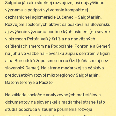
Salgótarján ako sídelnej rozvojovej osi najvyššieho
významu a podporí vytvorenie kompaktnej
cezhraničnej aglomerácie Lučenec – Salgótarján.
Rozvojom spoločných aktivít sa očakáva na Slovensku
aj zvýšenie významu podhorských osídlení (na severe
v okresoch Poltár, Veľký Krtíš a na nadväzných
osídleniach smerom na Podpoľanie, Pohronie a Gemer)
na juhu vo väzbe na Hevešskú župu s centrom v Egeri
a na Borsodskú župu smerom na Ózd (súčasne aj cez
slovenský Gemer). Na strane maďarskej sa očakáva
predovšetkým rozvoj mikroregiónov Salgótarján,
Bátonyterenye a Pásztó.
Na základe spoločne analyzovaných materiálov a
dokumentov na slovenskej a maďarskej strane táto
štúdia odporúča v záujme posilnenia rozvoja