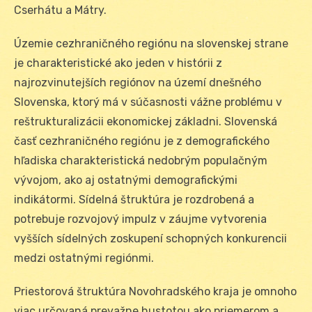
Cserhátu a Mátry.
Územie cezhraničného regiónu na slovenskej strane
je charakteristické ako jeden v histórii z
najrozvinutejších regiónov na území dnešného
Slovenska, ktorý má v súčasnosti vážne problému v
reštrukturalizácii ekonomickej základni. Slovenská
časť cezhraničného regiónu je z demografického
hľadiska charakteristická nedobrým populačným
vývojom, ako aj ostatnými demografickými
indikátormi. Sídelná štruktúra je rozdrobená a
potrebuje rozvojový impulz v záujme vytvorenia
vyšších sídelných zoskupení schopných konkurencii
medzi ostatnými regiónmi.
Priestorová štruktúra Novohradského kraja je omnoho
viac určovaná prevažne hustotou ako priemerom a