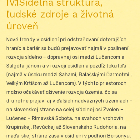
IV.1Sídelná štruktúra,
ľudské zdroje a životná
úroveň
Nové trendy v osídlení pri odstraňovaní doterajších
hraníc a bariér sa budú prejavovať najmä v posilnení
rozvoja sídelno – dopravnej osi medzi Lučencom a
Salgótarjánom a v rozvoji osídlenia pozdĺž toku Ipľa
(najmä v úseku medzi Šahami, Balašskými Ďarmotmi ,
Veľkým Krtíšom až Lučencom). V týchto priestoroch
možno očakávať oživenie rozvoja územia, čo sa
druhotne prejaví aj v ďalších nadväzných územiach –
na slovenskej strane na celej sídelnej osi Zvolen –
Lučenec – Rimavská Sobota, na svahoch vrchovín
Krupinskej, Revúckej až Slovenského Rudohoria, na
maďarskej strane zasa v osídlení v podhorí Borsonyu,