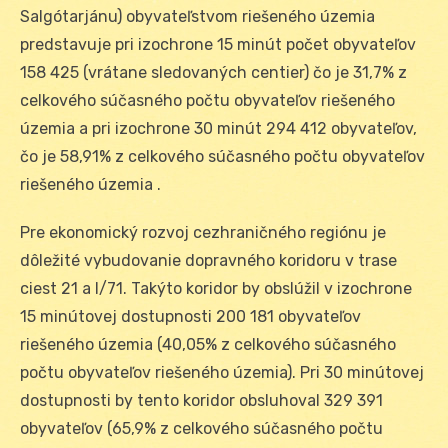
Salgótarjánu) obyvateľstvom riešeného územia
predstavuje pri izochrone 15 minút počet obyvateľov
158 425 (vrátane sledovaných centier) čo je 31,7% z
celkového súčasného počtu obyvateľov riešeného
územia a pri izochrone 30 minút 294 412 obyvateľov,
čo je 58,91% z celkového súčasného počtu obyvateľov
riešeného územia .
Pre ekonomický rozvoj cezhraničného regiónu je
dôležité vybudovanie dopravného koridoru v trase
ciest 21 a I/71. Takýto koridor by obslúžil v izochrone
15 minútovej dostupnosti 200 181 obyvateľov
riešeného územia (40,05% z celkového súčasného
počtu obyvateľov riešeného územia). Pri 30 minútovej
dostupnosti by tento koridor obsluhoval 329 391
obyvateľov (65,9% z celkového súčasného počtu