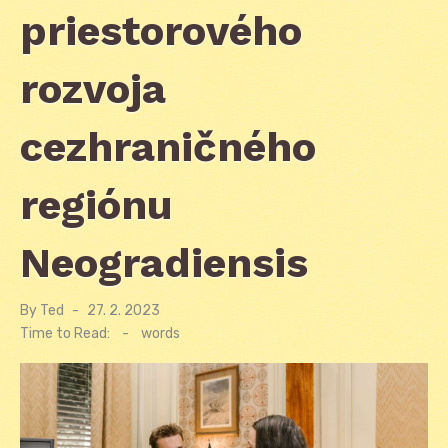
priestorového
rozvoja
cezhraničného
regiónu
Neogradiensis
By
Ted
Posted
27. 2. 2023
on
Time to Read:
-
words