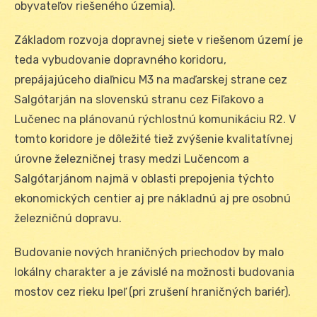
obyvateľov riešeného územia).
Základom rozvoja dopravnej siete v riešenom území je
teda vybudovanie dopravného koridoru,
prepájajúceho diaľnicu M3 na maďarskej strane cez
Salgótarján na slovenskú stranu cez Fiľakovo a
Lučenec na plánovanú rýchlostnú komunikáciu R2. V
tomto koridore je dôležité tiež zvýšenie kvalitatívnej
úrovne železničnej trasy medzi Lučencom a
Salgótarjánom najmä v oblasti prepojenia týchto
ekonomických centier aj pre nákladnú aj pre osobnú
železničnú dopravu.
Budovanie nových hraničných priechodov by malo
lokálny charakter a je závislé na možnosti budovania
mostov cez rieku Ipeľ (pri zrušení hraničných bariér).