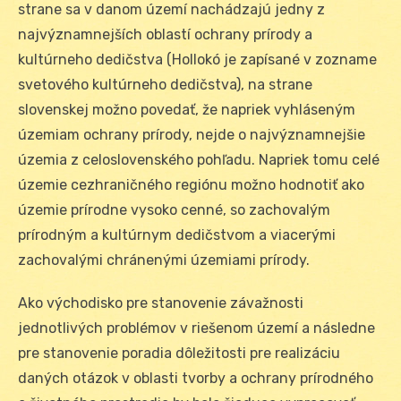
strane sa v danom území nachádzajú jedny z
najvýznamnejších oblastí ochrany prírody a
kultúrneho dedičstva (Hollokó je zapísané v zozname
svetového kultúrneho dedičstva), na strane
slovenskej možno povedať, že napriek vyhláseným
územiam ochrany prírody, nejde o najvýznamnejšie
územia z celoslovenského pohľadu. Napriek tomu celé
územie cezhraničného regiónu možno hodnotiť ako
územie prírodne vysoko cenné, so zachovalým
prírodným a kultúrnym dedičstvom a viacerými
zachovalými chránenými územiami prírody.
Ako východisko pre stanovenie závažnosti
jednotlivých problémov v riešenom území a následne
pre stanovenie poradia dôležitosti pre realizáciu
daných otázok v oblasti tvorby a ochrany prírodného