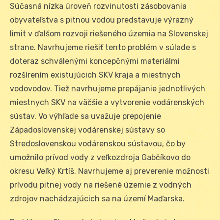
Súčasná nízka úroveň rozvinutosti zásobovania
obyvateľstva s pitnou vodou predstavuje výrazný
limit v ďalšom rozvoji riešeného územia na Slovenskej
strane. Navrhujeme riešiť tento problém v súlade s
doteraz schválenými koncepčnými materiálmi
rozšírením existujúcich SKV kraja a miestnych
vodovodov. Tiež navrhujeme prepájanie jednotlivých
miestnych SKV na väčšie a vytvorenie vodárenských
sústav. Vo výhľade sa uvažuje prepojenie
Západoslovenskej vodárenskej sústavy so
Stredoslovenskou vodárenskou sústavou, čo by
umožnilo prívod vody z veľkozdroja Gabčíkovo do
okresu Veľký Krtíš. Navrhujeme aj preverenie možnosti
prívodu pitnej vody na riešené územie z vodných
zdrojov nachádzajúcich sa na území Maďarska.