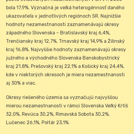
bola 17,9%. Význačná je veľká heterogénnosť daného
ukazovateľa v jednotlivých regiónoch SR. Najnižšie
hodnoty nezamestnanosti zaznamenávajú okresy
západného Slovenska – Bratislavský kraj 6,4%,
Trenčiansky kraj 12,7%, Trnavský kraj 14,9% a Žilinský
kraj 16,8%. Najvyššie hodnoty zaznamenávajú okresy
južného a východného Slovenska Banskobystrický
kraj 21,8%, Prešovský kraj 22,1% a Košický kraj 24,4%,
kde v niektorých okresoch je miera nezamestnanosti
aj 30% a viac.
Okresy riešeného územia sa vyznačujú najvyššou
mierou nezamestnanosti v rámci Slovenska Veľký Krtíš
32,0%, Revúca 30,2%, Rimavská Sobota 30,2%,
Lučenec 26,1%, Poltár 23,1%.