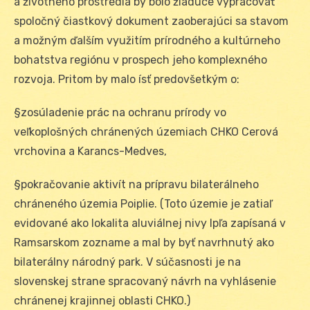
a životného prostredia by bolo žiaduce vypracovať
spoločný čiastkový dokument zaoberajúci sa stavom
a možným ďalším využitím prírodného a kultúrneho
bohatstva regiónu v prospech jeho komplexného
rozvoja. Pritom by malo ísť predovšetkým o:
§zosúladenie prác na ochranu prírody vo
veľkoplošných chránených územiach CHKO Cerová
vrchovina a Karancs-Medves,
§pokračovanie aktivít na prípravu bilaterálneho
chráneného územia Poiplie. (Toto územie je zatiaľ
evidované ako lokalita aluviálnej nivy Ipľa zapísaná v
Ramsarskom zozname a mal by byť navrhnutý ako
bilaterálny národný park. V súčasnosti je na
slovenskej strane spracovaný návrh na vyhlásenie
chránenej krajinnej oblasti CHKO.)