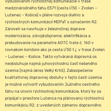
vybudovaním rýchlostnej komunikácie v trase
medzinárodného ťahu E571 (cesta I/50 – Zvolen –
Lučenec – Košice) v pláne rozvoja diaľnic a
rýchlostných komunikácií MDPaT s označením R2.
Zároveň sa navrhuje v železničnej doprave
modernizácia, zdvojkoľajnenie, elektrifikácia a
prebudovanie na parametre AGTC trate č. 160 v
rovnakom koridore ako je cesta I/50 t.j. v trase Zvolen
– Lučenec – Košice. Takto vytváraná dopravná os
neobsluhuje najmä juhovýchodnú časť riešeného
územia (najmä okres Veľký Krtíš). Zabezpečenie
kvalitatívnej dopravnej obsluhy v tejto časti územia
je možné vytvoriť vybudovaním Južného cestného
ťahu na úrovni rýchlostnej komunikácie, ktorý by sa
pripájal v priestore Lučenca na plánovanú rýchlostnú
komunikáciu R2. z uvedených zámerov dopravného