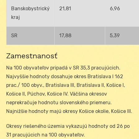
Banskobystrický
21,81
6,96
kraj
SR
17,88
5,39
Zamestnanosť
Na 100 obyvateľov pripadá v SR 35,3 pracujúcich.
Najvyššie hodnoty dosahuje okres Bratislava I 162
prac./ 100 obyv., Bratislava III, Bratislava II, Košice I,
Košice II, Púchov, Košice IV. Väčšina okresov
neprekračuje hodnotu slovenského priemeru.
Najnižšie hodnoty majú okresy Košice okolie, Košice III.
Okresy riešeného územia vykazujú hodnoty od 26 po
31 pracujúcich na 100 obyvateľov.