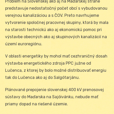
Problém na Slovenskej ako aj na Maďarskej strane
predstavuje nedostatočný počet obcí s vybudovanou
verejnou kanalizáciou a s ČOV. Preto navrhujeme
vytvorenie spoločnej pracovnej skupiny, ktorá by mala
na starosti technickú ako aj ekonomickú pomoc pri
výstavbe obecných ako aj skupinových kanalizácií na
území euroregiónu.
V oblasti energetiky by mohol mať cezhraničný dosah
výstavba energetického zdroja PPC južne od
Lučenca, z ktorej by bolo možné distribuovať energiu
tak do Lučenca ako aj do Salgótarjánu.
Plánované prepojenie slovenskej 400 kV prenosovej
sústavy do Maďarska na Sajóivánku, nebude mať
priamy dopad na riešené územie.