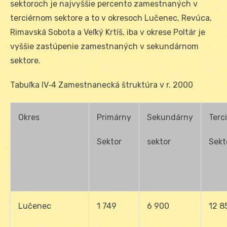
sektoroch je najvyššie percento zamestnaných v
terciérnom sektore a to v okresoch Lučenec, Revúca,
Rimavská Sobota a Veľký Krtíš, iba v okrese Poltár je
vyššie zastúpenie zamestnaných v sekundárnom
sektore.
Tabuľka IV‑4 Zamestnanecká štruktúra v r. 2000
Okres
Primárny
Sekundárny
Terc
Sektor
sektor
Sekt
Lučenec
1 749
6 900
12 8