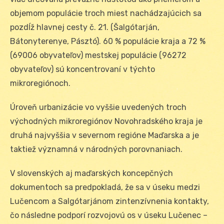
objemom populácie troch miest nachádzajúcich sa
pozdĺž hlavnej cesty č. 21. (Šalgótarján,
Bátonyterenye, Pásztó). 60 % populácie kraja a 72 %
(69006 obyvateľov) mestskej populácie (96272
obyvateľov) sú koncentrovaní v týchto
mikroregiónoch.
Úroveň urbanizácie vo vyššie uvedených troch
východných mikroregiónov Novohradského kraja je
druhá najvyššia v severnom regióne Maďarska a je
taktiež významná v národných porovnaniach.
V slovenských aj maďarských koncepčných
dokumentoch sa predpokladá, že sa v úseku medzi
Lučencom a Salgótarjánom zintenzívnenia kontakty,
čo následne podporí rozvojovú os v úseku Lučenec –