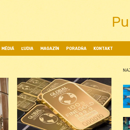
Pu
MÉDIÁ
ĽUDIA
MAGAZÍN
PORADŇA
KONTAKT
NA