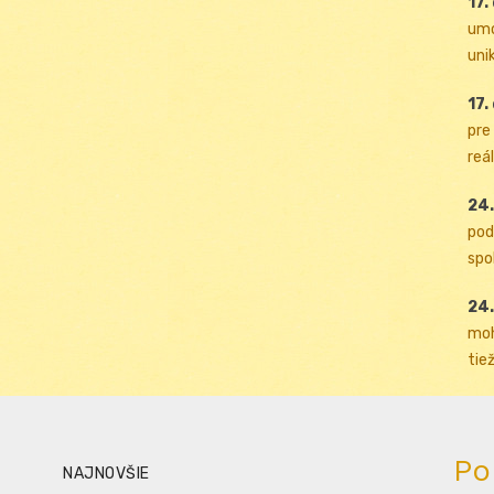
17.
umo
uni
17.
pre
reál
24.
pod
spol
24.
moh
tiež
Po
NAJNOVŠIE