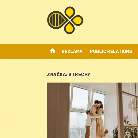
Skip
to
content
home
REKLAMA
PUBLIC RELATIONS
ZNAČKA:
STRECHY