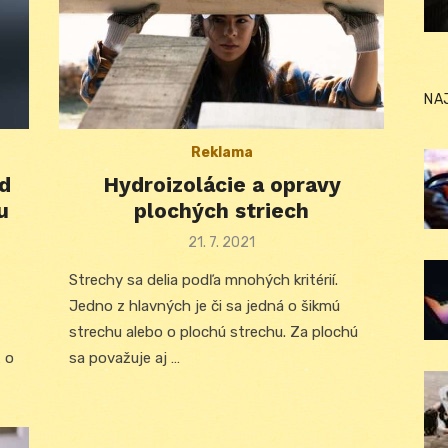
NA
Reklama
d
Hydroizolácie a opravy
u
plochých striech
Posted
21. 7. 2021
on
Strechy sa delia podľa mnohých kritérií.
Jedno z hlavných je či sa jedná o šikmú
strechu alebo o plochú strechu. Za plochú
ž o
sa považuje aj …