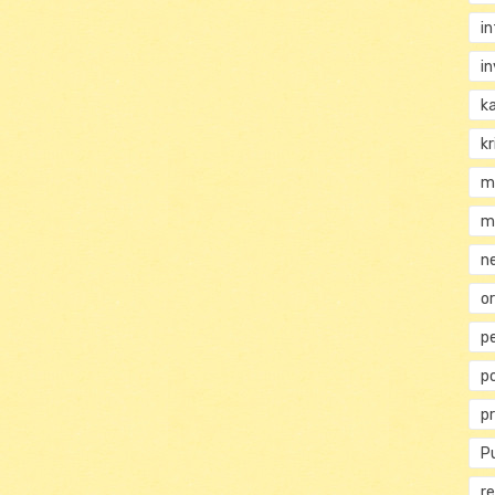
i
i
k
kr
m
m
n
or
p
p
p
Pu
re