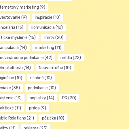
nternetový marketing
(9)
nvestovanie
(9)
inšpirácie
(10)
ancelária
(13)
komunikácia
(10)
itické myslenie
(16)
limity
(20)
anipulácia
(14)
marketing
(11)
edzinárodné podnikanie
(42)
média
(22)
ehnuteľnosti
(14)
Neuveriteľné
(10)
iginálne
(10)
osobné
(10)
eniaze
(35)
podnikanie
(10)
oistenie
(13)
poplatky
(14)
PR
(20)
raktické
(11)
práca
(9)
blic Relations
(21)
pôžička
(10)
ality
(11)
reklama
(25)