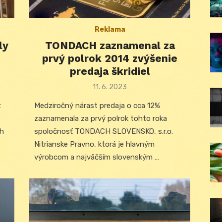
Reklama
ly
TONDACH zaznamenal za
prvý polrok 2014 zvýšenie
predaja škridiel
Posted
11. 6. 2023
on
z
Medziročný nárast predaja o cca 12%
zaznamenala za prvý polrok tohto roka
ch
spoločnosť TONDACH SLOVENSKO, s.r.o.
Nitrianske Pravno, ktorá je hlavným
výrobcom a najväčším slovenským …