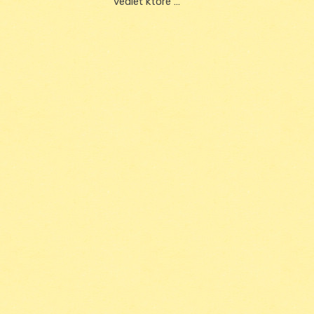
vedieť ktoré …