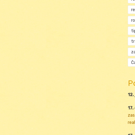
r
r
ti
t
za
Ča
P
12.
17.
zas
real