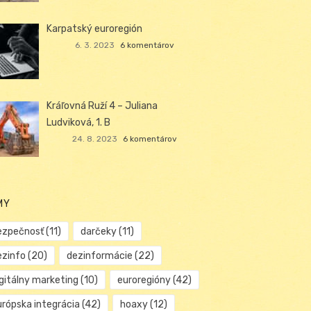
Karpatský euroregión
6. 3. 2023
6 komentárov
Kráľovná Ruží 4 – Juliana
Ludviková, 1. B
24. 8. 2023
6 komentárov
MY
ezpečnosť
(11)
darčeky
(11)
ezinfo
(20)
dezinformácie
(22)
igitálny marketing
(10)
euroregióny
(42)
urópska integrácia
(42)
hoaxy
(12)