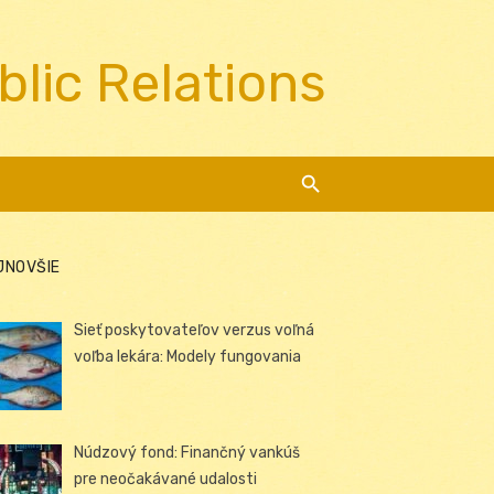
blic Relations
JNOVŠIE
Sieť poskytovateľov verzus voľná
voľba lekára: Modely fungovania
Núdzový fond: Finančný vankúš
pre neočakávané udalosti