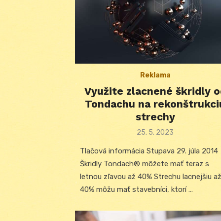
Reklama
Využite zlacnené škridly o
Tondachu na rekonštrukci
strechy
Posted
25. 5. 2023
on
Tlačová informácia Stupava 29. júla 2014
Škridly Tondach® môžete mať teraz s
letnou zľavou až 40% Strechu lacnejšiu a
40% môžu mať stavebníci, ktorí …