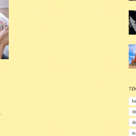
TÉ
b
d
.
d
e