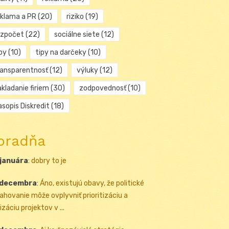
eklama a PR
(20)
riziko
(19)
ozpočet
(22)
sociálne siete
(12)
py
(10)
tipy na darčeky
(10)
ransparentnosť
(12)
výluky
(12)
kladanie firiem
(30)
zodpovednosť
(10)
sopis Diskredit
(18)
oradňa
 januára
:
dobry to je
 decembra
:
Áno, existujú obavy, že politické
ahovanie môže ovplyvniť prioritizáciu a
izáciu projektov v ...