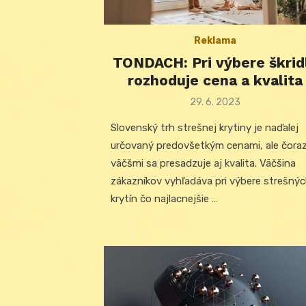
Reklama
TONDACH: Pri výbere škrid
rozhoduje cena a kvalita
Posted
29. 6. 2023
on
Slovenský trh strešnej krytiny je naďalej
určovaný predovšetkým cenami, ale čora
väčšmi sa presadzuje aj kvalita. Väčšina
zákazníkov vyhľadáva pri výbere strešný
krytín čo najlacnejšie …