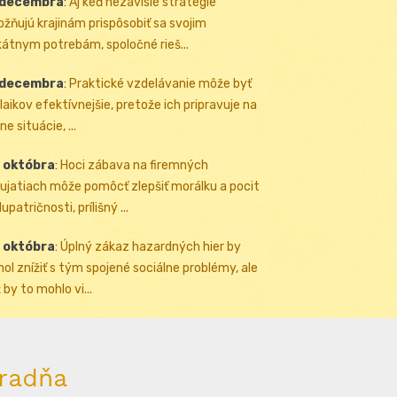
 decembra
:
Aj keď nezávislé stratégie
žňujú krajinám prispôsobiť sa svojim
kátnym potrebám, spoločné rieš...
 decembra
:
Praktické vzdelávanie môže byť
 laikov efektívnejšie, pretože ich pripravuje na
ne situácie, ...
 októbra
:
Hoci zábava na firemných
ujatiach môže pomôcť zlepšiť morálku a pocit
upatričnosti, prílišný ...
 októbra
:
Úplný zákaz hazardných hier by
ol znížiť s tým spojené sociálne problémy, ale
 by to mohlo vi...
radňa