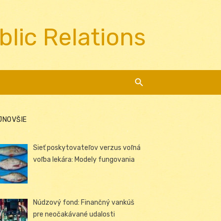
blic Relations
JNOVŠIE
Sieť poskytovateľov verzus voľná
voľba lekára: Modely fungovania
Núdzový fond: Finančný vankúš
pre neočakávané udalosti