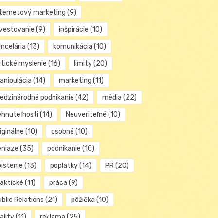
nternetový marketing
(9)
nvestovanie
(9)
inšpirácie
(10)
ancelária
(13)
komunikácia
(10)
itické myslenie
(16)
limity
(20)
anipulácia
(14)
marketing
(11)
edzinárodné podnikanie
(42)
média
(22)
ehnuteľnosti
(14)
Neuveriteľné
(10)
iginálne
(10)
osobné
(10)
eniaze
(35)
podnikanie
(10)
oistenie
(13)
poplatky
(14)
PR
(20)
raktické
(11)
práca
(9)
blic Relations
(21)
pôžička
(10)
ality
(11)
reklama
(25)