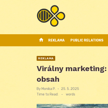
Skip
to
content
home
REKLAMA
PUBLIC RELATIONS
REKLAMA
Virálny marketing: 
obsah
By
Monika P.
Posted
25. 5. 2025
on
Time to Read:
-
words