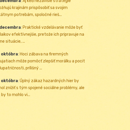
 decembra
:
Aj keď nezávislé stratégie
žňujú krajinám prispôsobiť sa svojim
kátnym potrebám, spoločné rieš...
 decembra
:
Praktické vzdelávanie môže byť
 laikov efektívnejšie, pretože ich pripravuje na
ne situácie, ...
 októbra
:
Hoci zábava na firemných
ujatiach môže pomôcť zlepšiť morálku a pocit
upatričnosti, prílišný ...
 októbra
:
Úplný zákaz hazardných hier by
ol znížiť s tým spojené sociálne problémy, ale
 by to mohlo vi...