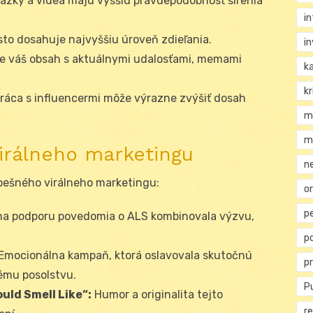
ázky a videá majú vyššiu pravdepodobnosť šírenia
i
to dosahuje najvyššiu úroveň zdieľania.
i
e váš obsah s aktuálnymi udalosťami, memami
k
kr
ráca s influencermi môže výrazne zvýšiť dosah
m
m
irálneho marketingu
n
spešného virálneho marketingu:
or
p
a podporu povedomia o ALS kombinovala výzvu,
p
Emocionálna kampaň, ktorá oslavovala skutočnú
p
nému posolstvu.
Pu
uld Smell Like“:
Humor a originalita tejto
re