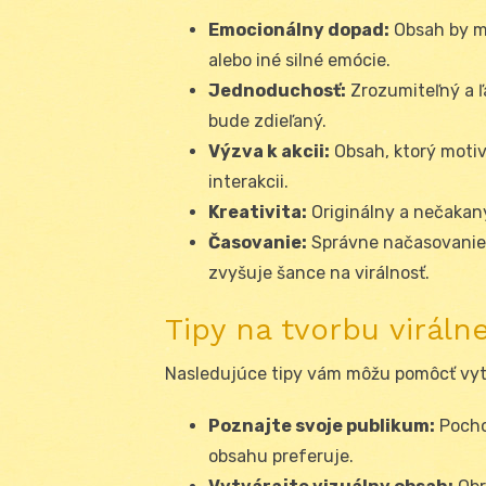
Emocionálny dopad:
Obsah by ma
alebo iné silné emócie.
Jednoduchosť:
Zrozumiteľný a ľ
bude zdieľaný.
Výzva k akcii:
Obsah, ktorý motiv
interakcii.
Kreativita:
Originálny a nečakan
Časovanie:
Správne načasovanie, 
zvyšuje šance na virálnosť.
Tipy na tvorbu virál
Nasledujúce tipy vám môžu pomôcť vytv
Poznajte svoje publikum:
Pochop
obsahu preferuje.