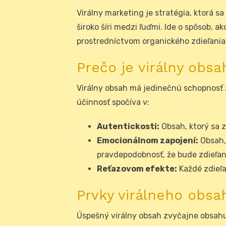
Virálny marketing je stratégia, ktorá s
široko šíri medzi ľuďmi. Ide o spôsob, 
prostredníctvom organického zdieľania
Prečo je virálny obsa
Virálny obsah má jedinečnú schopnosť 
účinnosť spočíva v:
Autentickosti:
Obsah, ktorý sa z
Emocionálnom zapojení:
Obsah, 
pravdepodobnosť, že bude zdieľan
Reťazovom efekte:
Každé zdieľa
Prvky virálneho obsa
Úspešný virálny obsah zvyčajne obsahuj