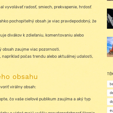
l vyvolávať radosť, smiech, prekvapenie, hrdosť
ahko pochopiteľný obsah je viac pravdepodobný, že
uje divákov k zdieľaniu, komentovaniu alebo
ý obsah zaujme viac pozornosti.
napríklad počas trendu alebo aktuálnej udalosti,
TÉ
neho obsahu
b
oriť virálny obsah:
d
te, čo vaše cieľové publikum zaujíma a aký typ
d
e