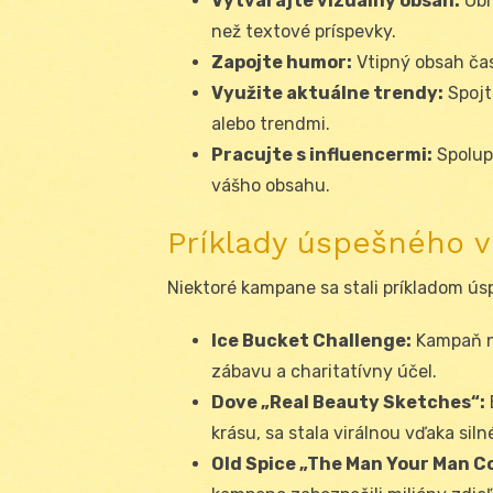
Vytvárajte vizuálny obsah:
Obr
než textové príspevky.
Zapojte humor:
Vtipný obsah čas
Využite aktuálne trendy:
Spojt
alebo trendmi.
Pracujte s influencermi:
Spolup
vášho obsahu.
Príklady úspešného v
Niektoré kampane sa stali príkladom ú
Ice Bucket Challenge:
Kampaň n
zábavu a charitatívny účel.
Dove „Real Beauty Sketches“:
krásu, sa stala virálnou vďaka sil
Old Spice „The Man Your Man Co