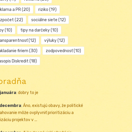
eklama a PR
(20)
riziko
(19)
ozpočet
(22)
sociálne siete
(12)
py
(10)
tipy na darčeky
(10)
ransparentnosť
(12)
výluky
(12)
kladanie firiem
(30)
zodpovednosť
(10)
sopis Diskredit
(18)
oradňa
 januára
:
dobry to je
 decembra
:
Áno, existujú obavy, že politické
ahovanie môže ovplyvniť prioritizáciu a
izáciu projektov v ...