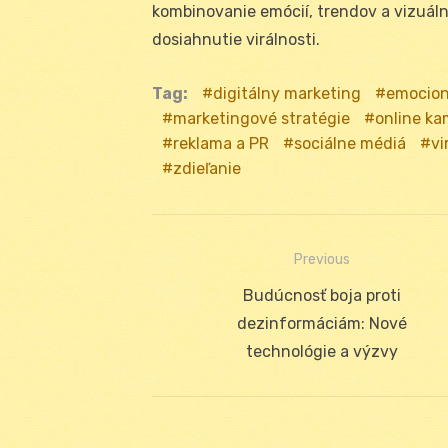
kombinovanie emócií, trendov a vizuál
dosiahnutie virálnosti.
Tag:
digitálny marketing
emocion
marketingové stratégie
online k
reklama a PR
sociálne médiá
vi
zdieľanie
Previous
Navigácia
Previous
Budúcnosť boja proti
v
post:
dezinformáciám: Nové
článku
technológie a výzvy