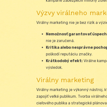
kampane zabezpečili milióny zdieľ
Výzvy virálneho mark
Virálny marketing nie je bez rizík a výzi
Nemožnosť garantovať úspech
nie je zaručená.
Kritika alebo nesprávne pocho
poškodí reputáciu značky.
Krátkodobý efekt:
Virálne kampa
výsledok.
Virálny marketing
Virálny marketing je výkonný nástroj, 
zapojiť veľké publikum. Tvorba virálneh
cieľového publika a strategické plánova