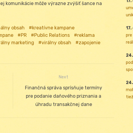
17.
nej komunikácie môže výrazne zvýšiť šance na
umo
uni
álny obsah
kreatívne kampane
17.
ampane
PR
Public Relations
reklama
pre
reál
rálny marketing
virálny obsah
zapojenie
24.
pod
spol
Next
24.
Next
Finančná správa sprísňuje termíny
moh
post:
pre podanie daňového priznania a
tiež
úhradu transakčnej dane