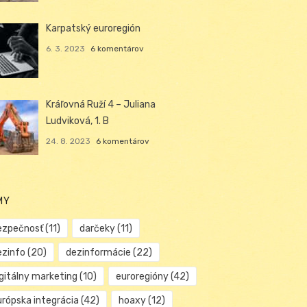
Karpatský euroregión
6. 3. 2023
6 komentárov
Kráľovná Ruží 4 – Juliana
Ludviková, 1. B
24. 8. 2023
6 komentárov
MY
ezpečnosť
(11)
darčeky
(11)
ezinfo
(20)
dezinformácie
(22)
igitálny marketing
(10)
euroregióny
(42)
urópska integrácia
(42)
hoaxy
(12)