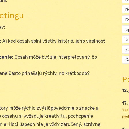
aní.
r
etingu
r
ev:
ti
t
:
Aj keď obsah splní všetky kritériá, jeho virálnosť
za
penie:
Obsah môže byť zle interpretovaný, čo
Ča
ne často prinášajú rýchly, no krátkodobý
P
12.
17.
ktorý môže rýchlo zvýšiť povedomie o značke a
zas
o obsahu si vyžaduje kreativitu, pochopenie
real
nie. Hoci úspech nie je vždy zaručený, správne