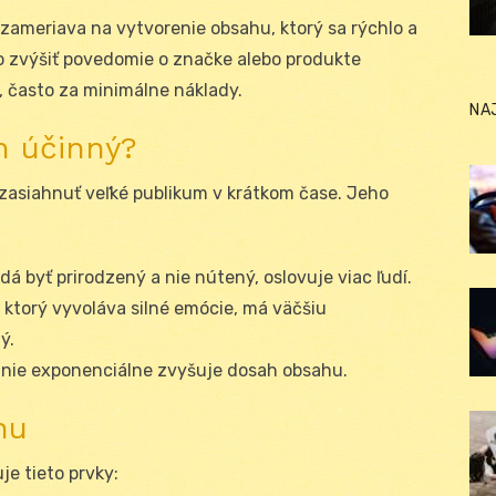
a zameriava na vytvorenie obsahu, ktorý sa rýchlo a
ako zvýšiť povedomie o značke alebo produkte
, často za minimálne náklady.
NA
h účinný?
zasiahnuť veľké publikum v krátkom čase. Jeho
dá byť prirodzený a nie nútený, oslovuje viac ľudí.
ktorý vyvoláva silné emócie, má väčšiu
ý.
nie exponenciálne zvyšuje dosah obsahu.
hu
e tieto prvky: