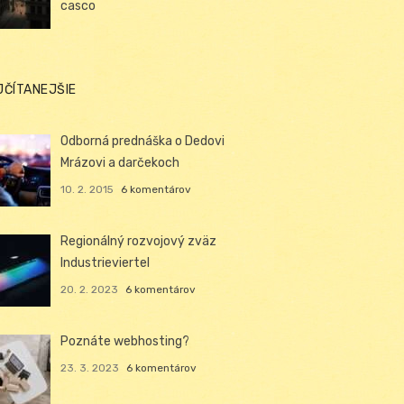
casco
JČÍTANEJŠIE
Odborná prednáška o Dedovi
Mrázovi a darčekoch
10. 2. 2015
6 komentárov
Regionálný rozvojový zväz
Industrieviertel
20. 2. 2023
6 komentárov
Poznáte webhosting?
23. 3. 2023
6 komentárov