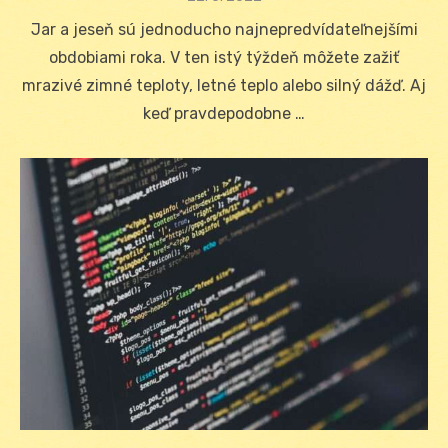
on
Jar a jeseň sú jednoducho najnepredvídateľnejšími
obdobiami roka. V ten istý týždeň môžete zažiť
mrazivé zimné teploty, letné teplo alebo silný dážď. Aj
keď pravdepodobne …