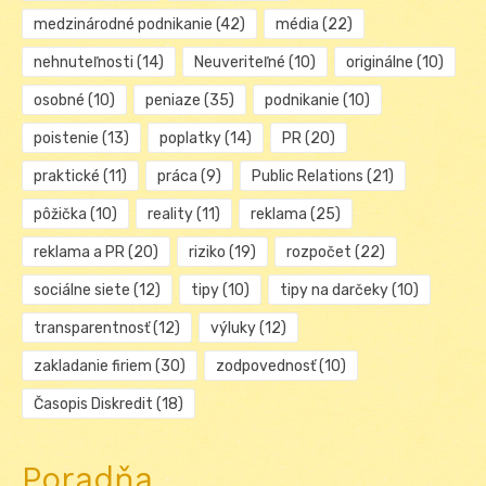
medzinárodné podnikanie
(42)
média
(22)
nehnuteľnosti
(14)
Neuveriteľné
(10)
originálne
(10)
osobné
(10)
peniaze
(35)
podnikanie
(10)
poistenie
(13)
poplatky
(14)
PR
(20)
praktické
(11)
práca
(9)
Public Relations
(21)
pôžička
(10)
reality
(11)
reklama
(25)
reklama a PR
(20)
riziko
(19)
rozpočet
(22)
sociálne siete
(12)
tipy
(10)
tipy na darčeky
(10)
transparentnosť
(12)
výluky
(12)
zakladanie firiem
(30)
zodpovednosť
(10)
Časopis Diskredit
(18)
Poradňa