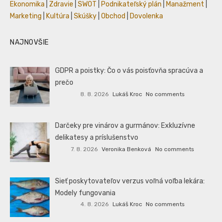
Ekonomika
|
Zdravie
|
SWOT
|
Podnikateľský plán
|
Manažment
|
Marketing
|
Kultúra
|
Skúšky
|
Obchod
|
Dovolenka
NAJNOVŠIE
GDPR a poistky: Čo o vás poisťovňa spracúva a
prečo
8. 8. 2026
Lukáš Kroc
No comments
Darčeky pre vinárov a gurmánov: Exkluzívne
delikatesy a príslušenstvo
7. 8. 2026
Veronika Benková
No comments
Sieť poskytovateľov verzus voľná voľba lekára:
Modely fungovania
4. 8. 2026
Lukáš Kroc
No comments