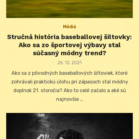
Médiá
Stručná história baseballovej šiltovky:
Ako sa zo športovej výbavy stal
súčasný módny trend?
Posted
26. 12. 2021
on
Ako sa z pôvodných baseballových šiltoviek, ktoré
zohrávali praktickú úlohu pri zápasoch stal módny
doplnok 21. storočia? Ako to celé začalo a aké sú
najnovšie …