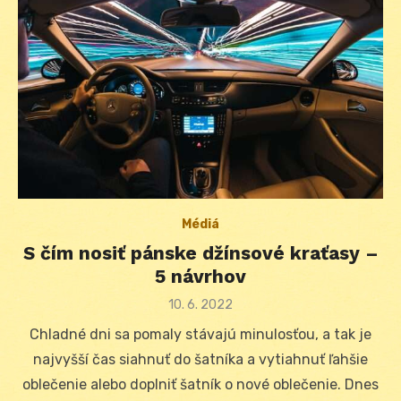
Médiá
S čím nosiť pánske džínsové kraťasy –
5 návrhov
Posted
10. 6. 2022
on
Chladné dni sa pomaly stávajú minulosťou, a tak je
najvyšší čas siahnuť do šatníka a vytiahnuť ľahšie
oblečenie alebo doplniť šatník o nové oblečenie. Dnes