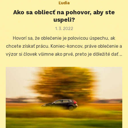
Ľudia
Ako sa obliecť na pohovor, aby ste
uspeli?
Posted
1. 3. 2022
on
Hovorí sa, že oblečenie je polovicou úspechu, ak
chcete získať prácu. Koniec-koncov, práve oblečenie a
výzor si človek všimne ako prvé, preto je dôležité dať …