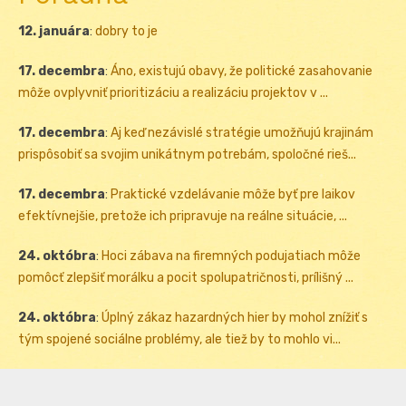
12. januára
:
dobry to je
17. decembra
:
Áno, existujú obavy, že politické zasahovanie
môže ovplyvniť prioritizáciu a realizáciu projektov v ...
17. decembra
:
Aj keď nezávislé stratégie umožňujú krajinám
prispôsobiť sa svojim unikátnym potrebám, spoločné rieš...
17. decembra
:
Praktické vzdelávanie môže byť pre laikov
efektívnejšie, pretože ich pripravuje na reálne situácie, ...
24. októbra
:
Hoci zábava na firemných podujatiach môže
pomôcť zlepšiť morálku a pocit spolupatričnosti, prílišný ...
24. októbra
:
Úplný zákaz hazardných hier by mohol znížiť s
tým spojené sociálne problémy, ale tiež by to mohlo vi...