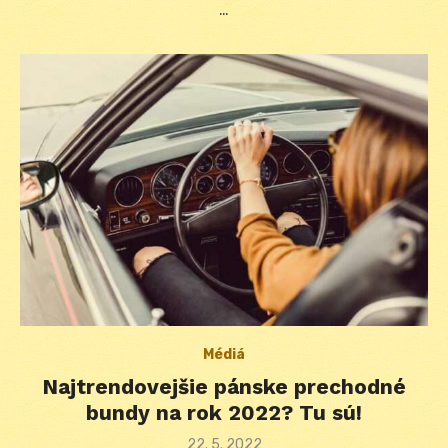
…
Médiá
Najtrendovejšie pánske prechodné
bundy na rok 2022? Tu sú!
Posted
22. 5. 2022