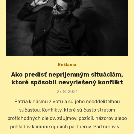
Reklama
Ako predísť nepríjemným situáciám,
ktoré spôsobil nevyriešený konflikt
Posted
27. 8. 2021
on
Patria k nášmu životu a sú jeho neoddeliteľnou
súčasťou. Konflikty, ktoré sú často stretom
protichodných cieľov, záujmov, pozícií, názorov alebo
pohľadov komunikujúcich partnerov. Partnerov v …