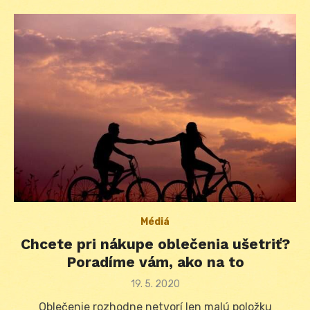
Médiá
Chcete pri nákupe oblečenia ušetriť?
Poradíme vám, ako na to
Posted
19. 5. 2020
on
Oblečenie rozhodne netvorí len malú položku