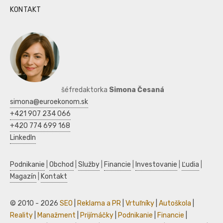
KONTAKT
šéfredaktorka
Simona Česaná
simona@euroekonom.sk
+421 907 234 066
+420 774 699 168
LinkedIn
Podnikanie
|
Obchod
|
Služby
|
Financie
|
Investovanie
|
Ľudia
|
Magazín
|
Kontakt
© 2010 - 2026
SEO
|
Reklama a PR
|
Vrtuľníky
|
Autoškola
|
Reality
|
Manažment
|
Prijímáčky
|
Podnikanie
|
Financie
|