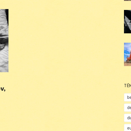
TÉ
v,
b
d
d
e