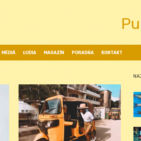
Pu
MÉDIÁ
ĽUDIA
MAGAZÍN
PORADŇA
KONTAKT
NA