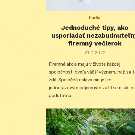
Ľudia
Jednoduché tipy, ako
usporiadať nezabudnuteľn
firemný večierok
Posted
21. 7. 2022
on
Firemné akcie majú v živote každej
spoločnosti oveľa väčší význam, než sa t
zdá. Spoločná oslava nie je len
jednorazovým príjemným zážitkom, ale m
podstatnú …