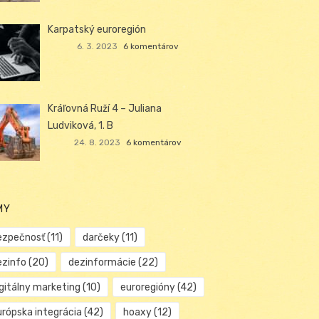
Karpatský euroregión
6. 3. 2023
6 komentárov
Kráľovná Ruží 4 – Juliana
Ludviková, 1. B
24. 8. 2023
6 komentárov
MY
ezpečnosť
(11)
darčeky
(11)
ezinfo
(20)
dezinformácie
(22)
igitálny marketing
(10)
euroregióny
(42)
urópska integrácia
(42)
hoaxy
(12)