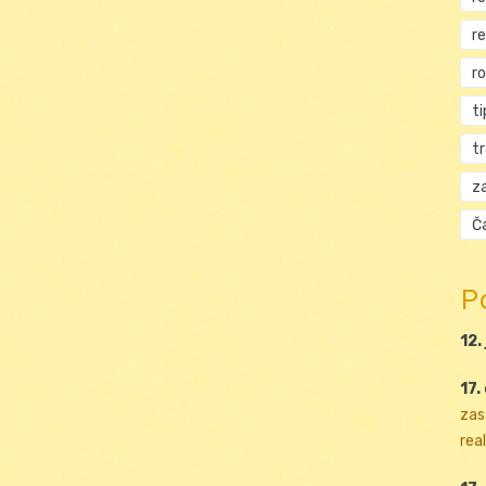
r
r
ti
t
za
Ča
P
12.
17.
zas
real