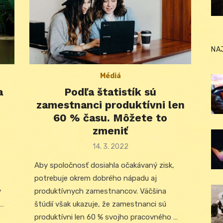
NA
Médiá
a
Podľa štatistík sú
zamestnanci produktívni len
e
60 % času. Môžete to
zmeniť
Posted
14. 3. 2022
on
Aby spoločnosť dosiahla očakávaný zisk,
potrebuje okrem dobrého nápadu aj
v
produktívnych zamestnancov. Väčšina
 …
štúdií však ukazuje, že zamestnanci sú
produktívni len 60 % svojho pracovného …