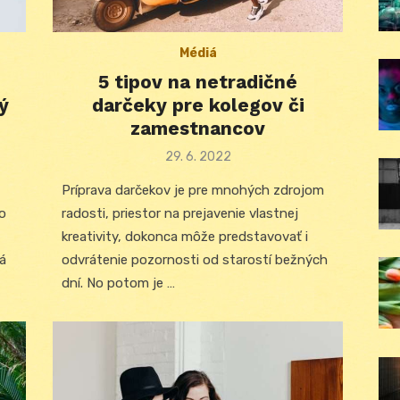
Médiá
5 tipov na netradičné
ý
darčeky pre kolegov či
zamestnancov
Posted
29. 6. 2022
on
Príprava darčekov je pre mnohých zdrojom
o
radosti, priestor na prejavenie vlastnej
kreativity, dokonca môže predstavovať i
á
odvrátenie pozornosti od starostí bežných
dní. No potom je …