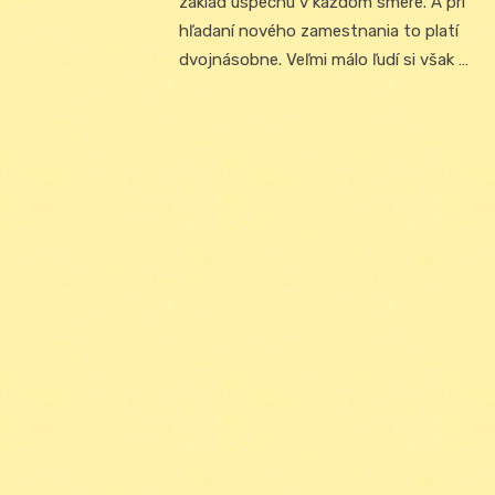
základ úspechu v každom smere. A pri
hľadaní nového zamestnania to platí
dvojnásobne. Veľmi málo ľudí si však …