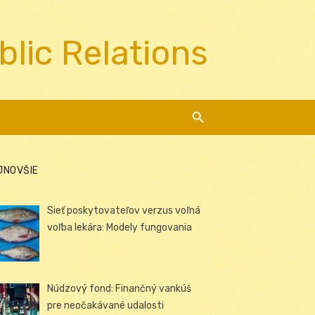
blic Relations
JNOVŠIE
Sieť poskytovateľov verzus voľná
voľba lekára: Modely fungovania
Núdzový fond: Finančný vankúš
pre neočakávané udalosti