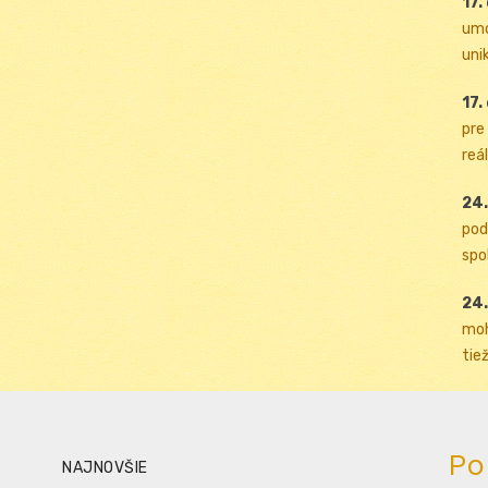
17.
umo
uni
17.
pre
reál
24.
pod
spol
24.
moh
tiež
Po
NAJNOVŠIE