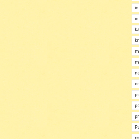
i
i
k
kr
m
m
n
or
p
p
p
Pu
re