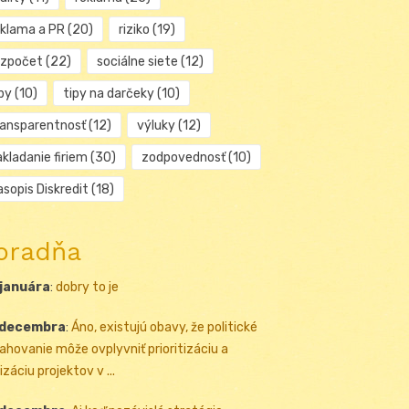
eklama a PR
(20)
riziko
(19)
ozpočet
(22)
sociálne siete
(12)
py
(10)
tipy na darčeky
(10)
ransparentnosť
(12)
výluky
(12)
kladanie firiem
(30)
zodpovednosť
(10)
sopis Diskredit
(18)
oradňa
 januára
:
dobry to je
 decembra
:
Áno, existujú obavy, že politické
ahovanie môže ovplyvniť prioritizáciu a
izáciu projektov v ...