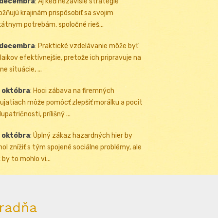
 decembra
:
Aj keď nezávislé stratégie
žňujú krajinám prispôsobiť sa svojim
kátnym potrebám, spoločné rieš...
 decembra
:
Praktické vzdelávanie môže byť
 laikov efektívnejšie, pretože ich pripravuje na
ne situácie, ...
 októbra
:
Hoci zábava na firemných
ujatiach môže pomôcť zlepšiť morálku a pocit
upatričnosti, prílišný ...
 októbra
:
Úplný zákaz hazardných hier by
ol znížiť s tým spojené sociálne problémy, ale
 by to mohlo vi...
radňa