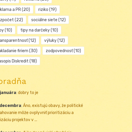
eklama a PR
(20)
riziko
(19)
ozpočet
(22)
sociálne siete
(12)
py
(10)
tipy na darčeky
(10)
ransparentnosť
(12)
výluky
(12)
kladanie firiem
(30)
zodpovednosť
(10)
sopis Diskredit
(18)
oradňa
 januára
:
dobry to je
 decembra
:
Áno, existujú obavy, že politické
ahovanie môže ovplyvniť prioritizáciu a
izáciu projektov v ...