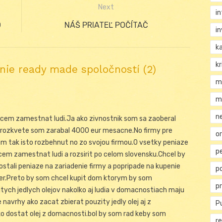
Next
i
O
Next
NÁŠ PRIATEĽ POČÍTAČ
i
post:
k
kr
ie ready made spoločností (2)
m
m
n
chcem zamestnat ludi.Ja ako zivnostnik som sa zaoberal
 rozkvete som zarabal 4000 eur mesacne.No firmy pre
or
m tak isto rozbehnut no zo svojou firmou.O vsetky peniaze
p
cem zamestnat ludi a rozsirit po celom slovensku.Chcel by
stali peniaze na zariadenie firmy a popripade na kupenie
p
uver.Preto by som chcel kupit dom ktorym by som
p
tych jedlych olejov nakolko aj ludia v domacnostiach maju
navrhy ako zacat zbierat pouzity jedly olej aj z
Pu
o dostat olej z domacnosti.bol by som rad keby som
re