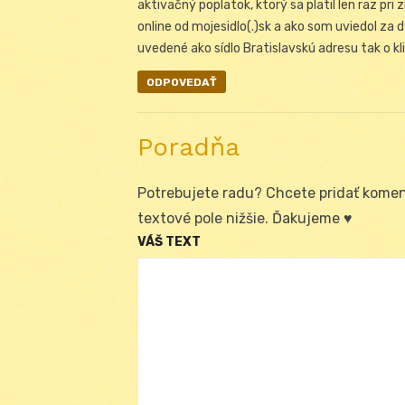
aktivačný poplatok, ktorý sa platil len raz pri 
online od mojesidlo(.)sk a ako som uviedol z
uvedené ako sídlo Bratislavskú adresu tak o 
ODPOVEDAŤ
Poradňa
Potrebujete radu? Chcete pridať koment
textové pole nižšie. Ďakujeme ♥
VÁŠ TEXT