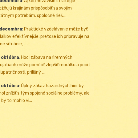
 decembra
:
Aj keď nezávislé stratégie
žňujú krajinám prispôsobiť sa svojim
kátnym potrebám, spoločné rieš...
 decembra
:
Praktické vzdelávanie môže byť
 laikov efektívnejšie, pretože ich pripravuje na
ne situácie, ...
 októbra
:
Hoci zábava na firemných
ujatiach môže pomôcť zlepšiť morálku a pocit
upatričnosti, prílišný ...
 októbra
:
Úplný zákaz hazardných hier by
ol znížiť s tým spojené sociálne problémy, ale
 by to mohlo vi...