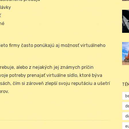
dávky
ť
né
eto firmy často ponúkajú aj možnosť virtuálneho
rebuje, alebo z nejakých jej známych príčin
oje potreby prenajať virtuálne sídlo, ktoré býva
ách, čím si zároveň zlepší svoju reputáciu a ušetrí
TÉ
rov.
b
d
d
e