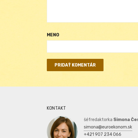
MENO
KONTAKT
šéfredaktorka
Simona Če
simona@euroekonom.sk
+421 907 234 066