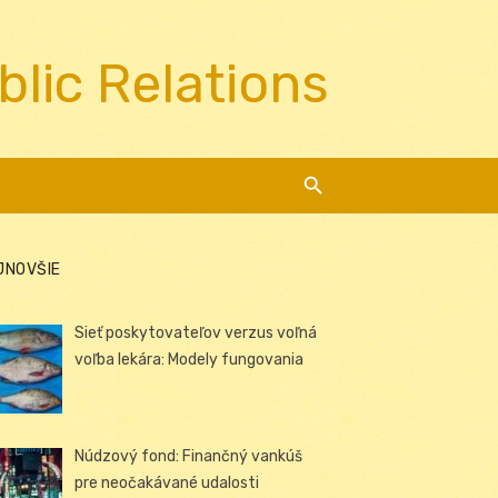
blic Relations
JNOVŠIE
Sieť poskytovateľov verzus voľná
voľba lekára: Modely fungovania
Núdzový fond: Finančný vankúš
pre neočakávané udalosti