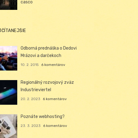
casco
JČÍTANEJŠIE
Odborná prednáška o Dedovi
Mrázovi a darčekoch
10. 2. 2015
6 komentárov
Regionálný rozvojový zväz
Industrieviertel
20. 2. 2023
6 komentárov
Poznáte webhosting?
23. 3. 2023
6 komentárov