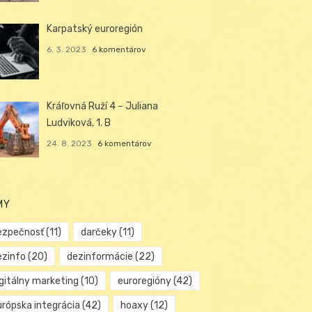
Karpatský euroregión
6. 3. 2023
6 komentárov
Kráľovná Ruží 4 – Juliana
Ludviková, 1. B
24. 8. 2023
6 komentárov
MY
ezpečnosť
(11)
darčeky
(11)
ezinfo
(20)
dezinformácie
(22)
igitálny marketing
(10)
euroregióny
(42)
urópska integrácia
(42)
hoaxy
(12)