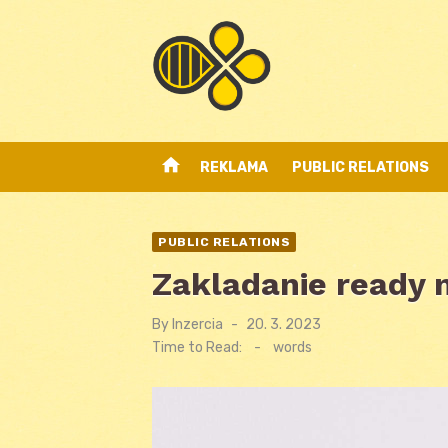
Skip
to
content
home
REKLAMA
PUBLIC RELATIONS
PUBLIC RELATIONS
Zakladanie ready 
By
Inzercia
Posted
20. 3. 2023
on
Time to Read:
-
words