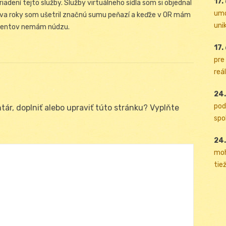
17.
zriadení tejto služby. Služby virtuálneho sídla som si objednal
umo
a dva roky som ušetril značnú sumu peňazí a keďže v OR mám
uni
klientov nemám núdzu.
17.
pre
reál
24.
pod
ár, doplniť alebo upraviť túto stránku? Vyplňte
spol
24.
moh
tiež