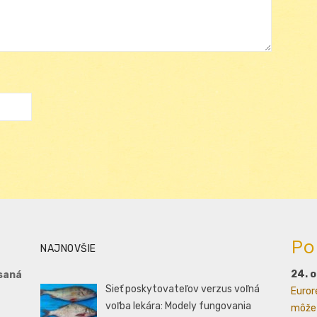
Po
NAJNOVŠIE
24. 
saná
Sieť poskytovateľov verzus voľná
Euror
voľba lekára: Modely fungovania
môže 