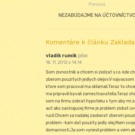
Previous
Navigácia
Previous
NEZABÚDAJME NA ÚČTOVNÍCTV
v
post:
článku
Komentáre k článku Zakladan
vladik rumik
píše:
18. 11. 2012 o 14:14
Som zivnostnik a chcem si ziolzat s.r.o. kde 
zberom pouzitych jedlych olejov.V najvacsom
ktore som pracoval ma oklamali.Teraz to chce
ma pripravili byvali zamestnavatelia.Teraz ch
som na firmu zobrat hypoteku s tym aby mi zo
aut ako zacinajucej firme je problem ziskat 
rucil.Chcem sa nadalej zaoberat zberom pouzi
problem -kam dat pouzity jedly olej.Mam svoje 
domacnosti.Ja som vyriesil problem a viem ak