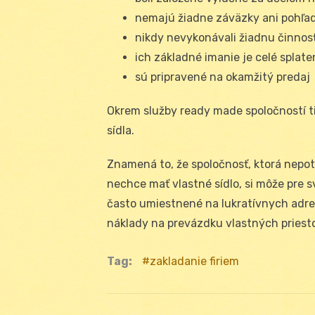
nemajú žiadne záväzky ani pohľa
nikdy nevykonávali žiadnu činnos
ich základné imanie je celé splate
sú pripravené na okamžitý predaj
Okrem služby ready made spoločností ti
sídla.
Znamená to, že spoločnosť, ktorá nepot
nechce mať vlastné sídlo, si môže pre sv
často umiestnené na lukratívnych adres
náklady na prevázdku vlastných priesto
Tag:
zakladanie firiem