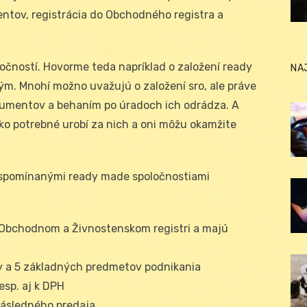
tov, registrácia do Obchodného registra a
očností. Hovorme teda napríklad o založení ready
NA
. Mnohí možno uvažujú o založení sro, ale práve
umentov a behaním po úradoch ich odrádza. A
tko potrebné urobí za nich a oni môžu okamžite
sa spomínanými ready made spoločnostiami
 Obchodnom a Živnostenskom registri a majú
y a 5 základných predmetov podnikania
esp. aj k DPH
následného predaja