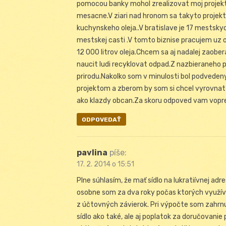
pomocou banky mohol zrealizovat moj projekt.V
mesacne.V ziari nad hronom sa takyto projekt
kuchynskeho oleja..V bratislave je 17 mestsk
mestskej casti .V tomto biznise pracujem uz 
12 000 litrov oleja.Chcem sa aj nadalej zaobe
naucit ludi recyklovat odpad.Z nazbieraneho p
prirodu.Nakolko som v minulosti bol podvede
projektom a zberom by som si chcel vyrovnat
ako klazdy obcan.Za skoru odpoved vam vopr
ODPOVEDAŤ
pavlina
píše:
17. 2. 2014 o 15:51
Plne súhlasím, že mať sídlo na lukratiívnej ad
osobne som za dva roky počas ktorých využívam
z účtovných závierok. Pri výpočte som zahrnul
sídlo ako také, ale aj poplatok za doručovani