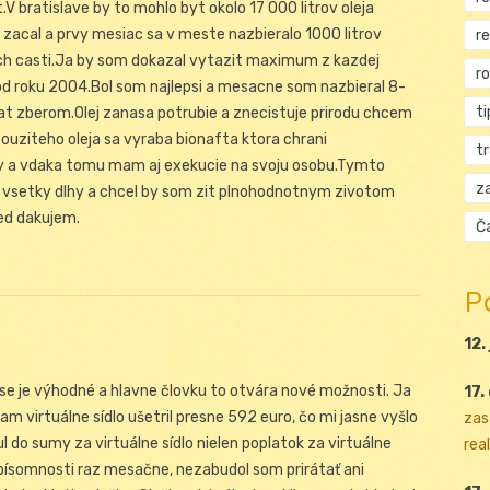
 bratislave by to mohlo byt okolo 17 000 litrov oleja
 zacal a prvy mesiac sa v meste nazbieralo 1000 litrov
r
ych casti.Ja by som dokazal vytazit maximum z kazdej
r
od roku 2004.Bol som najlepsi a mesacne som nazbieral 8-
ti
rat zberom.Olej zanasa potrubie a znecistuje prirodu chcem
ouziteho oleja sa vyraba bionafta ktora chrani
t
ny a vdaka tomu mam aj exekucie na svoju osobu.Tymto
za
 vsetky dlhy a chcel by som zit plnohodnotnym zivotom
ed dakujem.
Ča
P
12.
rese je výhodné a hlavne človku to otvára nové možnosti. Ja
17.
 virtuálne sídlo ušetril presne 592 euro, čo mi jasne vyšlo
zas
 do sumy za virtuálne sídlo nielen poplatok za virtuálne
real
e písomnosti raz mesačne, nezabudol som prirátať ani