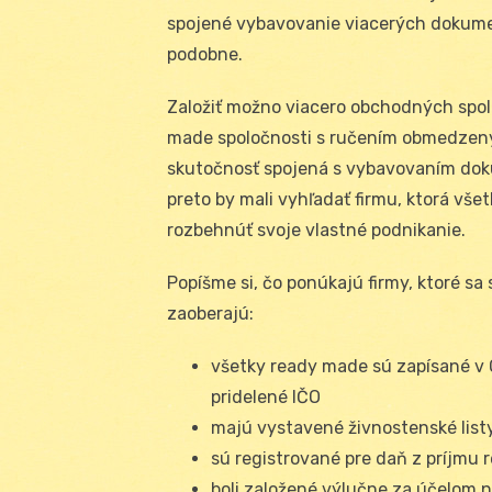
spojené vybavovanie viacerých dokumen
podobne.
Založiť možno viacero obchodných spol
made spoločnosti s ručením obmedzeným
skutočnosť spojená s vybavovaním dok
preto by mali vyhľadať firmu, ktorá vše
rozbehnúť svoje vlastné podnikanie.
Popíšme si, čo ponúkajú firmy, ktoré 
zaoberajú:
všetky ready made sú zapísané v
pridelené IČO
majú vystavené živnostenské list
sú registrované pre daň z príjmu r
boli založené výlučne za účelom 