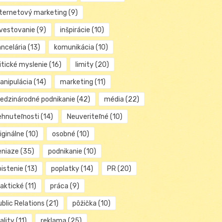
nternetový marketing
(9)
nvestovanie
(9)
inšpirácie
(10)
ancelária
(13)
komunikácia
(10)
itické myslenie
(16)
limity
(20)
anipulácia
(14)
marketing
(11)
edzinárodné podnikanie
(42)
média
(22)
ehnuteľnosti
(14)
Neuveriteľné
(10)
iginálne
(10)
osobné
(10)
eniaze
(35)
podnikanie
(10)
oistenie
(13)
poplatky
(14)
PR
(20)
raktické
(11)
práca
(9)
blic Relations
(21)
pôžička
(10)
ality
(11)
reklama
(25)