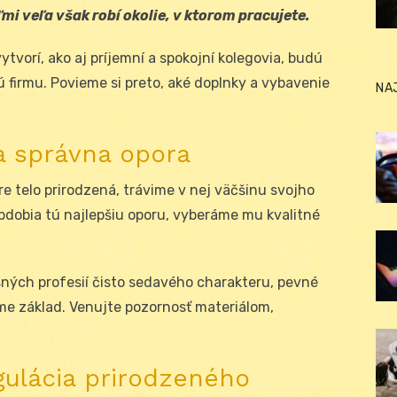
i veľa však robí okolie, v ktorom pracujete.
tvorí, ako aj príjemní a spokojní kolegovia, budú
firmu. Povieme si preto, aké doplnky a vybavenie
NA
 a správna opora
re telo prirodzená, trávime v nej väčšinu svojho
bdobia tú najlepšiu oporu, vyberáme mu kvalitné
ných profesií čisto sedavého charakteru, pevné
rme základ. Venujte pozornosť materiálom,
gulácia prirodzeného