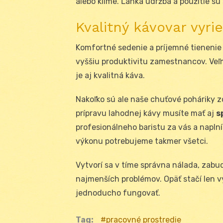
alebo klíme. Ľahká údržba a použitie sú
Kvalitný kávovar vyri
Komfortné sedenie a príjemné tienenie n
vyššiu produktivitu zamestnancov. Ve
je aj kvalitná káva.
Nakoľko sú ale naše chuťové poháriky z
prípravu lahodnej kávy musíte mať aj
s
profesionálneho baristu za vás a napln
výkonu potrebujeme takmer všetci.
Vytvorí sa v tíme správna nálada, zabud
najmenších problémov. Opäť stačí len v
jednoducho fungovať.
Tag:
pracovné prostredie