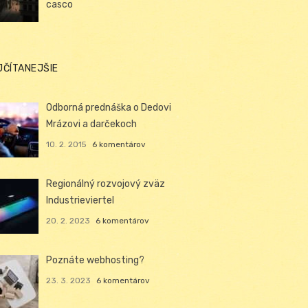
casco
JČÍTANEJŠIE
Odborná prednáška o Dedovi
Mrázovi a darčekoch
10. 2. 2015
6 komentárov
Regionálný rozvojový zväz
Industrieviertel
20. 2. 2023
6 komentárov
Poznáte webhosting?
23. 3. 2023
6 komentárov