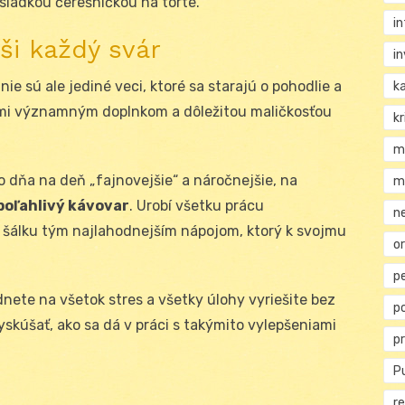
 sladkou čerešničkou na torte.
i
eši každý svár
i
ie sú ale jediné veci, ktoré sa starajú o pohodlie a
k
ľmi významným doplnkom a dôležitou maličkosťou
kr
m
o dňa na deň „fajnovejšie“ a náročnejšie, na
m
poľahlivý kávovar
. Urobí všetku prácu
n
í šálku tým najlahodnejším nápojom, ktorý k svojmu
or
p
nete na všetok stres a všetky úlohy vyriešite bez
p
yskúšať, ako sa dá v práci s takýmito vylepšeniami
p
Pu
re