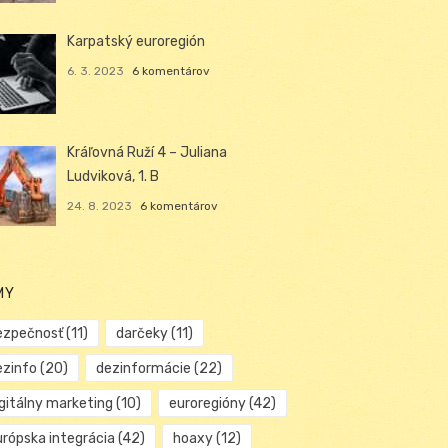
Karpatský euroregión
6. 3. 2023
6 komentárov
Kráľovná Ruží 4 – Juliana
Ludviková, 1. B
24. 8. 2023
6 komentárov
MY
ezpečnosť
(11)
darčeky
(11)
ezinfo
(20)
dezinformácie
(22)
igitálny marketing
(10)
euroregióny
(42)
urópska integrácia
(42)
hoaxy
(12)