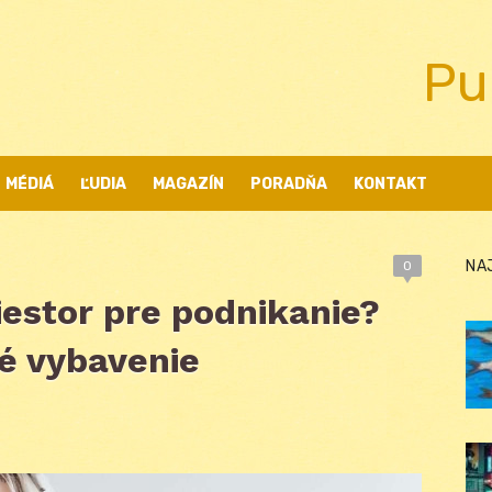
Pu
MÉDIÁ
ĽUDIA
MAGAZÍN
PORADŇA
KONTAKT
NA
0
iestor pre podnikanie?
vé vybavenie