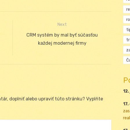
r
r
Next
ti
Next
CRM systém by mal byť súčasťou
t
post:
každej modernej firmy
za
Ča
P
12.
ár, doplniť alebo upraviť túto stránku? Vyplňte
17.
zas
real