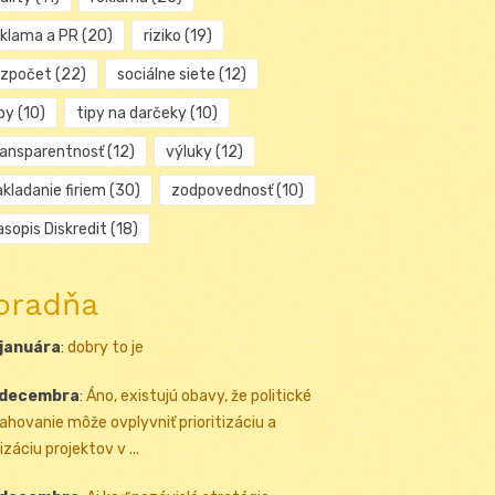
eklama a PR
(20)
riziko
(19)
ozpočet
(22)
sociálne siete
(12)
py
(10)
tipy na darčeky
(10)
ransparentnosť
(12)
výluky
(12)
kladanie firiem
(30)
zodpovednosť
(10)
sopis Diskredit
(18)
oradňa
 januára
:
dobry to je
 decembra
:
Áno, existujú obavy, že politické
ahovanie môže ovplyvniť prioritizáciu a
izáciu projektov v ...