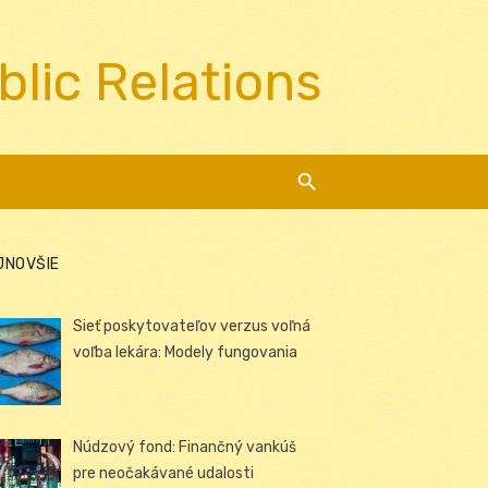
blic Relations
JNOVŠIE
Sieť poskytovateľov verzus voľná
voľba lekára: Modely fungovania
Núdzový fond: Finančný vankúš
pre neočakávané udalosti