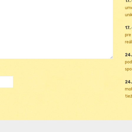
17.
umo
uni
17.
pre
reál
24.
pod
spol
24.
moh
tiež