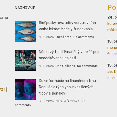
Po
NAJNOVŠIE
24. 
saná
Sieť poskytovateľov verzus voľná
Euror
voľba lekára: Modely fungovania
môže 
4. 8. 2026
Lukáš Kroc
No comments
15. o
mohol
Núdzový fond: Finančný vankúš pre
financ
neočakávané udalosti
15. o
4. 8. 2026
Ján Gašparík
No comments
ako D
od duc
Dezinformácie na finančnom trhu:
Regulácia rýchlych investičných
WOT
|
tipov a signálov
3. 8. 2026
Natália Šimková
No
comments