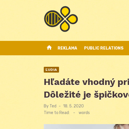
Skip
to
content
home
REKLAMA
PUBLIC RELATIONS
ĽUDIA
Hľadáte vhodný pr
Dôležité je špičko
By
Ted
Posted
18. 5. 2020
on
Time to Read:
-
words