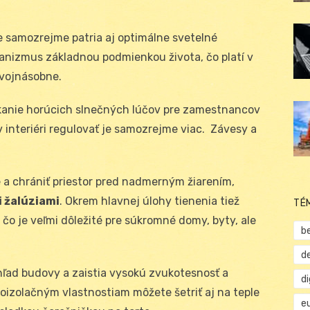
ke samozrejme patria aj optimálne svetelné
anizmus základnou podmienkou života, čo platí v
dvojnásobne.
kanie horúcich slnečných lúčov pre zamestnancov
 interiéri regulovať je samozrejme viac. Závesy a
 a chrániť priestor pred nadmerným žiarením,
 žalúziami
. Okrem hlavnej úlohy tienenia tiež
TÉ
čo je veľmi dôležité pre súkromné domy, byty, ale
b
d
hľad budovy a zaistia vysokú zvukotesnosť a
d
oizolačným vlastnostiam môžete šetriť aj na teple
e