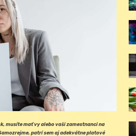
isk, musíte mať vy alebo vaši zamestnanci na
Samozrejme, patrí sem aj adekvátne platové