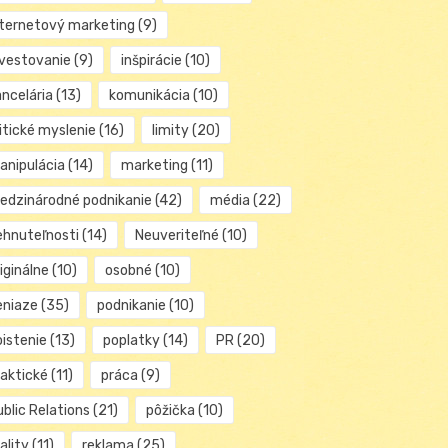
nternetový marketing
(9)
nvestovanie
(9)
inšpirácie
(10)
ancelária
(13)
komunikácia
(10)
itické myslenie
(16)
limity
(20)
anipulácia
(14)
marketing
(11)
edzinárodné podnikanie
(42)
média
(22)
ehnuteľnosti
(14)
Neuveriteľné
(10)
iginálne
(10)
osobné
(10)
eniaze
(35)
podnikanie
(10)
oistenie
(13)
poplatky
(14)
PR
(20)
raktické
(11)
práca
(9)
blic Relations
(21)
pôžička
(10)
ality
(11)
reklama
(25)