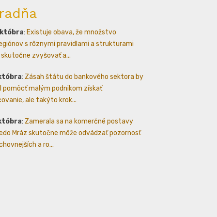
radňa
októbra
:
Existuje obava, že množstvo
egiónov s rôznymi pravidlami a strukturami
skutočne zvyšovať a...
któbra
:
Zásah štátu do bankového sektora by
 pomôcť malým podnikom získať
ovanie, ale takýto krok...
któbra
:
Zamerala sa na komerčné postavy
edo Mráz skutočne môže odvádzať pozornosť
hovnejších a ro...