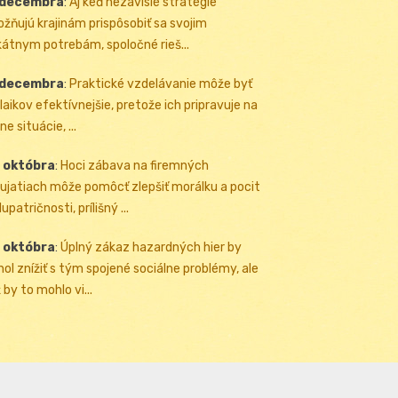
 decembra
:
Aj keď nezávislé stratégie
žňujú krajinám prispôsobiť sa svojim
kátnym potrebám, spoločné rieš...
 decembra
:
Praktické vzdelávanie môže byť
 laikov efektívnejšie, pretože ich pripravuje na
ne situácie, ...
 októbra
:
Hoci zábava na firemných
ujatiach môže pomôcť zlepšiť morálku a pocit
upatričnosti, prílišný ...
 októbra
:
Úplný zákaz hazardných hier by
ol znížiť s tým spojené sociálne problémy, ale
 by to mohlo vi...