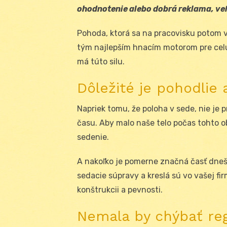
ohodnotenie alebo dobrá reklama, veľm
Pohoda, ktorá sa na pracovisku potom vy
tým najlepším hnacím motorom pre celú 
má túto silu.
Dôležité je pohodlie
Napriek tomu, že poloha v sede, nie je p
času. Aby malo naše telo počas tohto o
sedenie.
A nakoľko je pomerne značná časť dneš
sedacie súpravy a kreslá sú vo vašej fi
konštrukcii a pevnosti.
Nemala by chýbať re