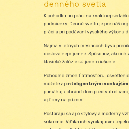
denného svetla
K pohodliu pri práci na kvalitnej sedač
podmienky. Denné svetlo je pre náš org
práci a pri podávaní vysokého výkonu 
Najmä v letných mesiacoch býva preni
doslova nepríjemné. Spôsobov, ako ich v
klasické žalúzie sú jedno riešenie.
Pohodlne zmeniť atmosféru, osvetlenie
môžete aj
inteligentnými vonkajšími
pomáhajú chrániť dom pred votrelcami, 
aj firmy na prízemí.
Postarajú sa aj o štýlový a moderný vz
súkromie. Vďaka ich vynikajúcim tepeln