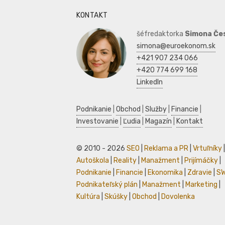
KONTAKT
šéfredaktorka
Simona Če
simona@euroekonom.sk
+421 907 234 066
+420 774 699 168
LinkedIn
Podnikanie
|
Obchod
|
Služby
|
Financie
|
Investovanie
|
Ľudia
|
Magazín
|
Kontakt
© 2010 - 2026
SEO
|
Reklama a PR
|
Vrtuľníky
|
Autoškola
|
Reality
|
Manažment
|
Prijímáčky
|
Podnikanie
|
Financie
|
Ekonomika
|
Zdravie
|
S
Podnikateľský plán
|
Manažment
|
Marketing
|
Kultúra
|
Skúšky
|
Obchod
|
Dovolenka