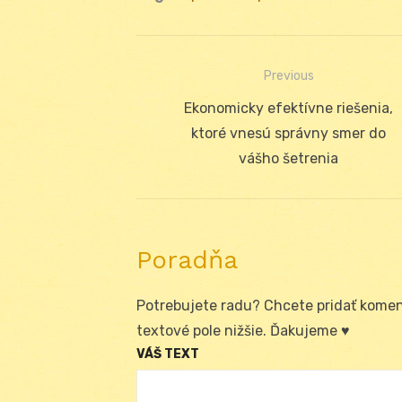
Previous
Navigácia
Previous
Ekonomicky efektívne riešenia,
v
post:
ktoré vnesú správny smer do
článku
vášho šetrenia
Poradňa
Potrebujete radu? Chcete pridať koment
textové pole nižšie. Ďakujeme ♥
VÁŠ TEXT