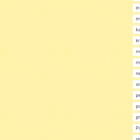
i
i
k
kr
m
m
n
or
p
p
p
Pu
re