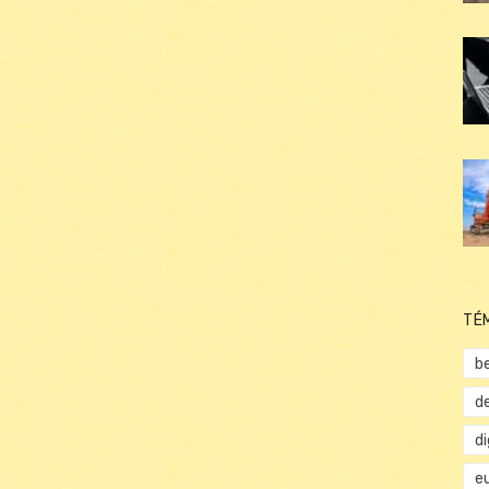
TÉ
b
d
d
e