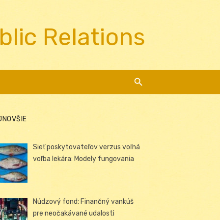
blic Relations
JNOVŠIE
Sieť poskytovateľov verzus voľná
voľba lekára: Modely fungovania
Núdzový fond: Finančný vankúš
pre neočakávané udalosti