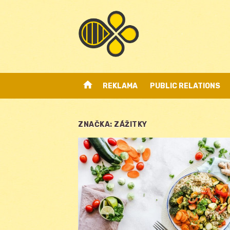
Skip
to
content
home
REKLAMA
PUBLIC RELATIONS
ZNAČKA:
ZÁŽITKY