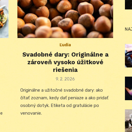
NA
Ľudia
Svadobné dary: Originálne a
zároveň vysoko úžitkové
riešenia
Posted
9. 2. 2026
on
Originálne a užitočné svadobné dary: ako
čítať zoznam, kedy dať peniaze a ako pridať
osobný dotyk. Etiketa od gratulácie po
te
venovanie.