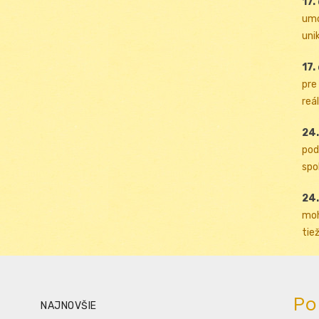
17.
umo
uni
17.
pre
reál
24.
pod
spol
24.
moh
tiež
Po
NAJNOVŠIE