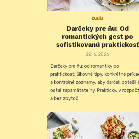
Ľudia
Darčeky pre ňu: Od
romantických gest po
sofistikovanú praktickosť
Posted
28. 6. 2026
on
Darčeky pre ňu: od romantiky po
praktickosť: Šikovné tipy, konkrétne príkl
a kontrolné zoznamy, aby darček potešil 
ostal zapamätateľný. Prakticky, v rozpoč
a bez zbytoč