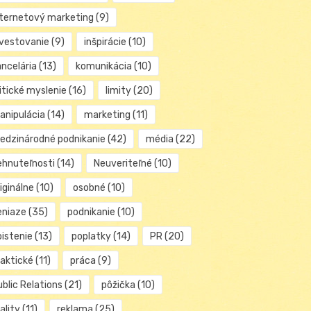
nternetový marketing
(9)
nvestovanie
(9)
inšpirácie
(10)
ancelária
(13)
komunikácia
(10)
itické myslenie
(16)
limity
(20)
anipulácia
(14)
marketing
(11)
edzinárodné podnikanie
(42)
média
(22)
ehnuteľnosti
(14)
Neuveriteľné
(10)
iginálne
(10)
osobné
(10)
eniaze
(35)
podnikanie
(10)
oistenie
(13)
poplatky
(14)
PR
(20)
raktické
(11)
práca
(9)
blic Relations
(21)
pôžička
(10)
ality
(11)
reklama
(25)