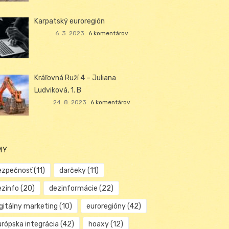
Karpatský euroregión
6. 3. 2023
6 komentárov
Kráľovná Ruží 4 – Juliana
Ludviková, 1. B
24. 8. 2023
6 komentárov
MY
ezpečnosť
(11)
darčeky
(11)
ezinfo
(20)
dezinformácie
(22)
igitálny marketing
(10)
euroregióny
(42)
urópska integrácia
(42)
hoaxy
(12)