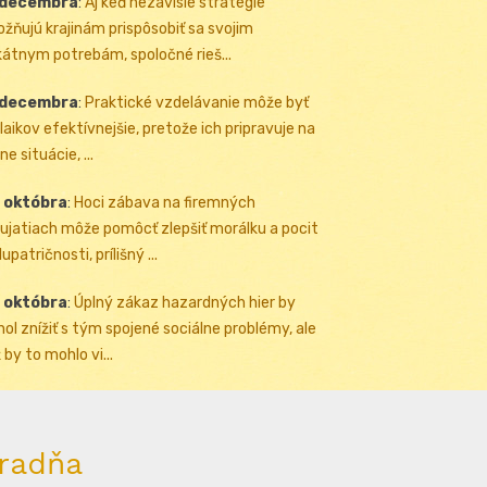
 decembra
:
Aj keď nezávislé stratégie
žňujú krajinám prispôsobiť sa svojim
kátnym potrebám, spoločné rieš...
 decembra
:
Praktické vzdelávanie môže byť
 laikov efektívnejšie, pretože ich pripravuje na
ne situácie, ...
 októbra
:
Hoci zábava na firemných
ujatiach môže pomôcť zlepšiť morálku a pocit
upatričnosti, prílišný ...
 októbra
:
Úplný zákaz hazardných hier by
ol znížiť s tým spojené sociálne problémy, ale
 by to mohlo vi...
radňa