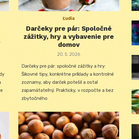
Ľudia
Darčeky pre pár: Spoločné
zážitky, hry a vybavenie pre
domov
Posted
20. 5. 2026
on
Darčeky pre pár: spoločné zážitky a hry:
ady
Šikovné tipy, konkrétne príklady a kontrolné
a
zoznamy, aby darček potešil a ostal
te
zapamätateľný. Prakticky, v rozpočte a bez
zbytočného