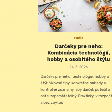
Ľudia
Darčeky pre neho:
Kombinácia technológií,
hobby a osobitého štýlu
Posted
24. 3. 2026
on
Darčeky pre neho: technológie, hobby a
štýl: Šikovné tipy, konkrétne príklady a
kontrolné zoznamy, aby darček potešil a
ostal zapamätateľný. Prakticky, v rozpoč
a bez zbytoč