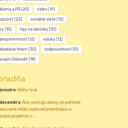
eklama a PR
(20)
riziko
(19)
ozpočet
(22)
sociálne siete
(12)
py
(10)
tipy na darčeky
(10)
ransparentnosť
(12)
výluky
(12)
kladanie firiem
(30)
zodpovednosť
(10)
sopis Diskredit
(18)
oradňa
 januára
:
dobry to je
 decembra
:
Áno, existujú obavy, že politické
ahovanie môže ovplyvniť prioritizáciu a
izáciu projektov v ...