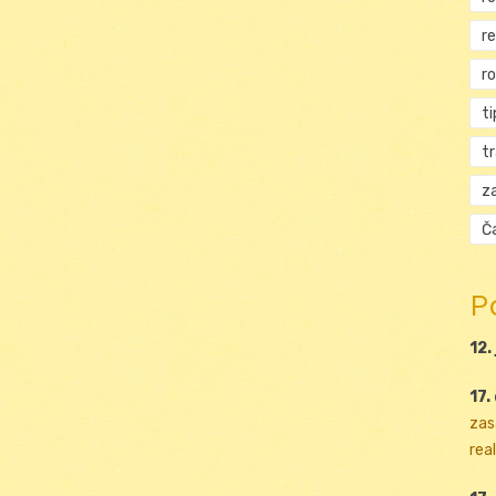
r
r
ti
t
za
Ča
P
12.
17.
zas
real