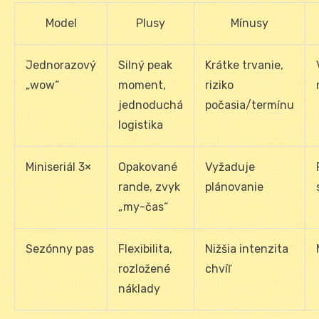
Model
Plusy
Mínusy
Jednorazový
Silný peak
Krátke trvanie,
„wow“
moment,
riziko
jednoduchá
počasia/termínu
logistika
Miniseriál 3×
Opakované
Vyžaduje
rande, zvyk
plánovanie
„my-čas“
Sezónny pas
Flexibilita,
Nižšia intenzita
rozložené
chvíľ
náklady