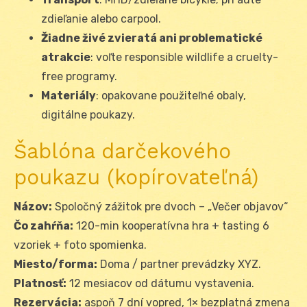
zdieľanie alebo carpool.
Žiadne živé zvieratá ani problematické
atrakcie
: voľte responsible wildlife a cruelty-
free programy.
Materiály
: opakovane použiteľné obaly,
digitálne poukazy.
Šablóna darčekového
poukazu (kopírovateľná)
Názov:
Spoločný zážitok pre dvoch – „Večer objavov“
Čo zahŕňa:
120-min kooperatívna hra + tasting 6
vzoriek + foto spomienka.
Miesto/forma:
Doma / partner prevádzky XYZ.
Platnosť:
12 mesiacov od dátumu vystavenia.
Rezervácia:
aspoň 7 dní vopred, 1× bezplatná zmena