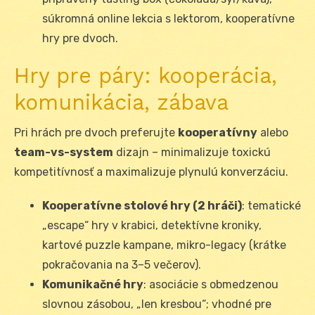
súkromná online lekcia s lektorom, kooperatívne
hry pre dvoch.
Hry pre páry: kooperácia,
komunikácia, zábava
Pri hrách pre dvoch preferujte
kooperatívny
alebo
team-vs-system
dizajn – minimalizuje toxickú
kompetitívnosť a maximalizuje plynulú konverzáciu.
Kooperatívne stolové hry (2 hráči)
: tematické
„escape“ hry v krabici, detektívne kroniky,
kartové puzzle kampane, mikro-legacy (krátke
pokračovania na 3–5 večerov).
Komunikačné hry
: asociácie s obmedzenou
slovnou zásobou, „len kresbou“; vhodné pre