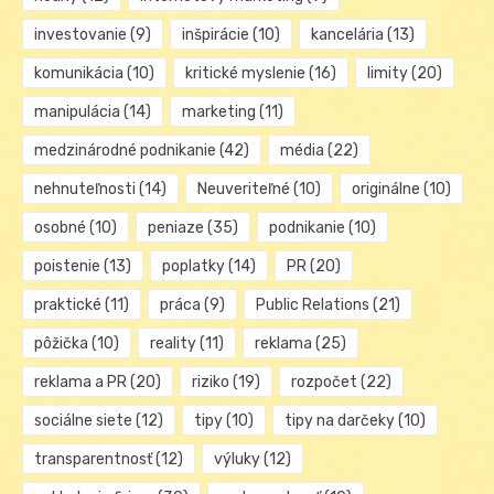
investovanie
(9)
inšpirácie
(10)
kancelária
(13)
komunikácia
(10)
kritické myslenie
(16)
limity
(20)
manipulácia
(14)
marketing
(11)
medzinárodné podnikanie
(42)
média
(22)
nehnuteľnosti
(14)
Neuveriteľné
(10)
originálne
(10)
osobné
(10)
peniaze
(35)
podnikanie
(10)
poistenie
(13)
poplatky
(14)
PR
(20)
praktické
(11)
práca
(9)
Public Relations
(21)
pôžička
(10)
reality
(11)
reklama
(25)
reklama a PR
(20)
riziko
(19)
rozpočet
(22)
sociálne siete
(12)
tipy
(10)
tipy na darčeky
(10)
transparentnosť
(12)
výluky
(12)