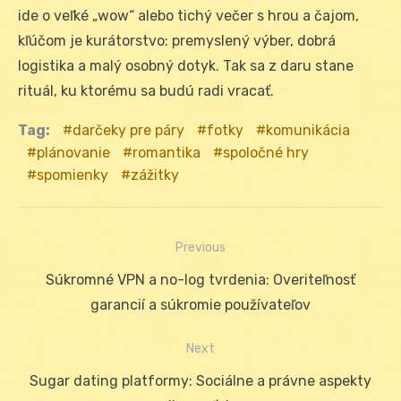
ide o veľké „wow“ alebo tichý večer s hrou a čajom,
kľúčom je kurátorstvo: premyslený výber, dobrá
logistika a malý osobný dotyk. Tak sa z daru stane
rituál, ku ktorému sa budú radi vracať.
Tag:
darčeky pre páry
fotky
komunikácia
plánovanie
romantika
spoločné hry
spomienky
zážitky
Previous
Navigácia
Previous
Súkromné VPN a no-log tvrdenia: Overiteľnosť
v
post:
garancií a súkromie používateľov
článku
Next
Next
Sugar dating platformy: Sociálne a právne aspekty