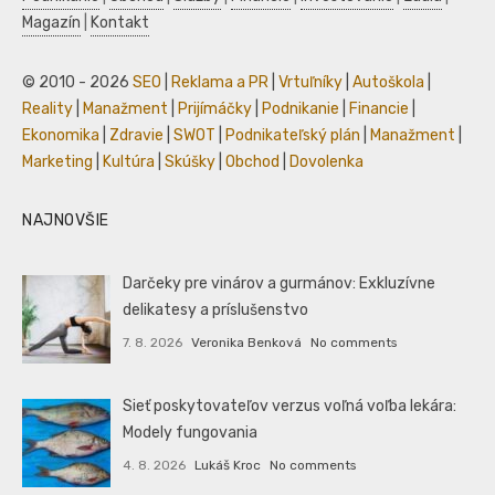
Magazín
|
Kontakt
© 2010 - 2026
SEO
|
Reklama a PR
|
Vrtuľníky
|
Autoškola
|
Reality
|
Manažment
|
Prijímáčky
|
Podnikanie
|
Financie
|
Ekonomika
|
Zdravie
|
SWOT
|
Podnikateľský plán
|
Manažment
|
Marketing
|
Kultúra
|
Skúšky
|
Obchod
|
Dovolenka
NAJNOVŠIE
Darčeky pre vinárov a gurmánov: Exkluzívne
delikatesy a príslušenstvo
7. 8. 2026
Veronika Benková
No comments
Sieť poskytovateľov verzus voľná voľba lekára:
Modely fungovania
4. 8. 2026
Lukáš Kroc
No comments