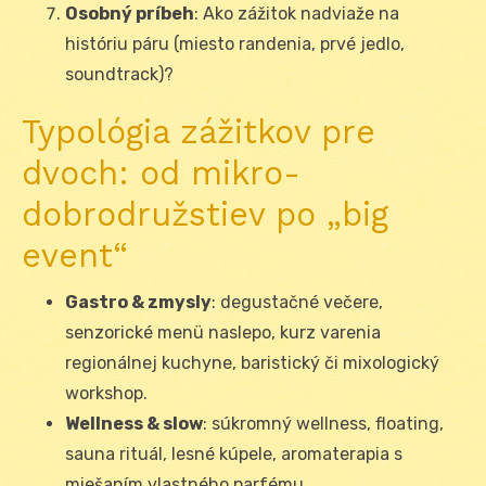
Osobný príbeh
: Ako zážitok nadviaže na
históriu páru (miesto randenia, prvé jedlo,
soundtrack)?
Typológia zážitkov pre
dvoch: od mikro-
dobrodružstiev po „big
event“
Gastro & zmysly
: degustačné večere,
senzorické menü naslepo, kurz varenia
regionálnej kuchyne, baristický či mixologický
workshop.
Wellness & slow
: súkromný wellness, floating,
sauna rituál, lesné kúpele, aromaterapia s
miešaním vlastného parfému.