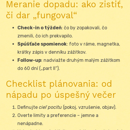
Meranie dopadu: ako zistiť,
či dar „fungoval“
Check-in o týždeň
: čo by zopakovali, čo
zmenili, čo ich prekvapilo.
Spúšťače spomienok
: foto v ráme, magnetka,
krátky zápis v denníku zážitkov.
Follow-up
: nadviažte druhým malým zážitkom
do 60 dní („part II“).
Checklist plánovania: od
nápadu po úspešný večer
Definujte
cieľ pocitu
(pokoj, vzrušenie, objav).
Overte limity a preferencie – jemne a
nenápadne.