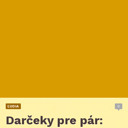
ĽUDIA
0
Darčeky pre pár: