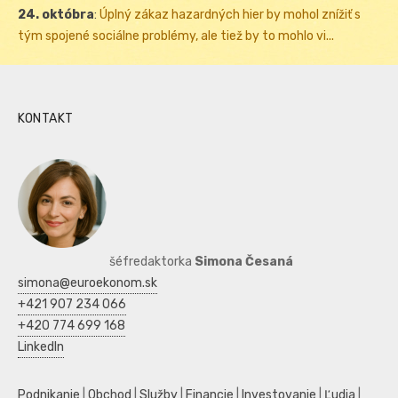
24. októbra
:
Úplný zákaz hazardných hier by mohol znížiť s
tým spojené sociálne problémy, ale tiež by to mohlo vi...
KONTAKT
šéfredaktorka
Simona Česaná
simona@euroekonom.sk
+421 907 234 066
+420 774 699 168
LinkedIn
Podnikanie
|
Obchod
|
Služby
|
Financie
|
Investovanie
|
Ľudia
|