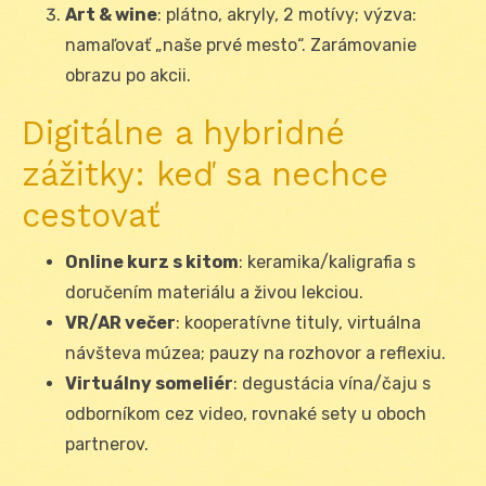
Art & wine
: plátno, akryly, 2 motívy; výzva:
namaľovať „naše prvé mesto“. Zarámovanie
obrazu po akcii.
Digitálne a hybridné
zážitky: keď sa nechce
cestovať
Online kurz s kitom
: keramika/kaligrafia s
doručením materiálu a živou lekciou.
VR/AR večer
: kooperatívne tituly, virtuálna
návšteva múzea; pauzy na rozhovor a reflexiu.
Virtuálny someliér
: degustácia vína/čaju s
odborníkom cez video, rovnaké sety u oboch
partnerov.