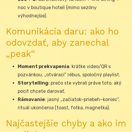
noc v boutique hoteli (mimo sezóny
výhodnejšie).
Komunikácia daru: ako ho
odovzdať, aby zanechal
„peak“
Moment prekvapenia
: krátke video/QR s
pozvánkou, „otvárací“ rébus, spoločný playlist.
Storytelling
: prečo ste vybrali práve toto, aký
pocit chcete darovať.
Rámovanie
: jasný „začiatok–priebeh–koniec“,
rituál ukončenia (toast, fotka, magnetka).
Najčastejšie chyby a ako im