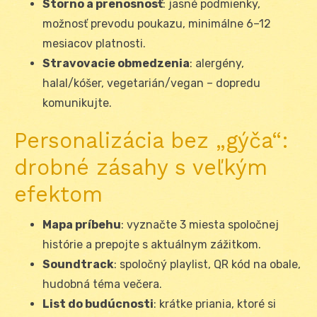
Storno a prenosnosť
: jasné podmienky,
možnosť prevodu poukazu, minimálne 6–12
mesiacov platnosti.
Stravovacie obmedzenia
: alergény,
halal/kóšer, vegetarián/vegan – dopredu
komunikujte.
Personalizácia bez „gýča“:
drobné zásahy s veľkým
efektom
Mapa príbehu
: vyznačte 3 miesta spoločnej
histórie a prepojte s aktuálnym zážitkom.
Soundtrack
: spoločný playlist, QR kód na obale,
hudobná téma večera.
List do budúcnosti
: krátke priania, ktoré si