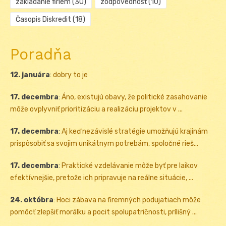
zakladanie firiem
(30)
zodpovednosť
(10)
Časopis Diskredit
(18)
Poradňa
12. januára
:
dobry to je
17. decembra
:
Áno, existujú obavy, že politické zasahovanie
môže ovplyvniť prioritizáciu a realizáciu projektov v ...
17. decembra
:
Aj keď nezávislé stratégie umožňujú krajinám
prispôsobiť sa svojim unikátnym potrebám, spoločné rieš...
17. decembra
:
Praktické vzdelávanie môže byť pre laikov
efektívnejšie, pretože ich pripravuje na reálne situácie, ...
24. októbra
:
Hoci zábava na firemných podujatiach môže
pomôcť zlepšiť morálku a pocit spolupatričnosti, prílišný ...