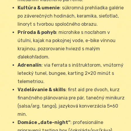
Kultúra & umenie
: súkromná prehliadka galérie
po záverečných hodinách, keramika, sieťotlač,
linoryt s tvorbou spoločného obrazu.
Príroda & pohyb
: microhike s nocľahom v
útulni, kajak na pokojnej vode, e-bike vínnou
krajinou, pozorovanie hviezd s malým
ďalekohľadom.
Adrenalín
: via ferrata s inštruktorom, vnútorný
letecký tunel, bungee, karting 2×20 minút s
telemetriou.
Vzdelávanie & skills
: first aid pre dvoch, kurz
finančného plánovania pre pár, tanečný minikurz
(salsa/arg. tango), jazyková konverzácia 5×60
min.
Domáce „date-night“
: profesionálne
pripravený tasting box (čokoláda/syr/káva),