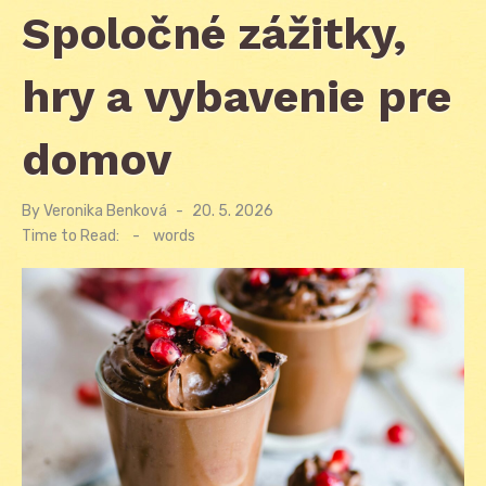
Spoločné zážitky,
hry a vybavenie pre
domov
By
Veronika Benková
Posted
20. 5. 2026
on
Time to Read:
-
words