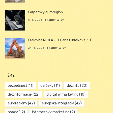
Karpatský euroregión
6. 3. 2023
6 komentárov
Kráľovná Ruží 4 – Juliana Ludviková, 1. B
24. 8. 2023
6 komentárov
TÉMY
bezpečnosť
(11)
darčeky
(11)
dezinfo
(20)
dezinformácie
(22)
digitálny marketing
(10)
euroregióny
(42)
európska integrácia
(42)
hoaxy
(12)
internetový marketing
(9)