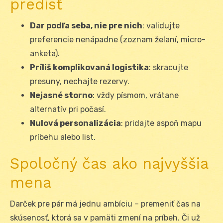
predísť
Dar podľa seba, nie pre nich
: validujte
preferencie nenápadne (zoznam želaní, micro-
anketa).
Príliš komplikovaná logistika
: skracujte
presuny, nechajte rezervy.
Nejasné storno
: vždy písmom, vrátane
alternatív pri počasí.
Nulová personalizácia
: pridajte aspoň mapu
príbehu alebo list.
Spoločný čas ako najvyššia
mena
Darček pre pár má jednu ambíciu – premeniť čas na
skúsenosť, ktorá sa v pamäti zmení na príbeh. Či už