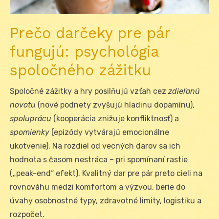
Prečo darčeky pre pár
fungujú: psychológia
spoločného zážitku
Spoločné zážitky a hry posilňujú vzťah cez
zdieľanú
novotu
(nové podnety zvyšujú hladinu dopamínu),
spoluprácu
(kooperácia znižuje konfliktnosť) a
spomienky
(epizódy vytvárajú emocionálne
ukotvenie). Na rozdiel od vecných darov sa ich
hodnota s časom nestráca – pri spomínaní rastie
(„peak-end“ efekt). Kvalitný dar pre pár preto cieli na
rovnováhu medzi komfortom a výzvou, berie do
úvahy osobnostné typy, zdravotné limity, logistiku a
rozpočet.