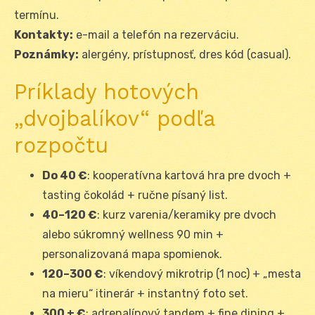
termínu.
Kontakty:
e-mail a telefón na rezerváciu.
Poznámky:
alergény, prístupnosť, dres kód (casual).
Príklady hotových
„dvojbalíkov“ podľa
rozpočtu
Do 40 €
: kooperatívna kartová hra pre dvoch +
tasting čokolád + ručne písaný list.
40–120 €
: kurz varenia/keramiky pre dvoch
alebo súkromný wellness 90 min +
personalizovaná mapa spomienok.
120–300 €
: víkendový mikrotrip (1 noc) + „mesta
na mieru“ itinerár + instantný foto set.
300 + €
: adrenalínový tandem + fine dining +