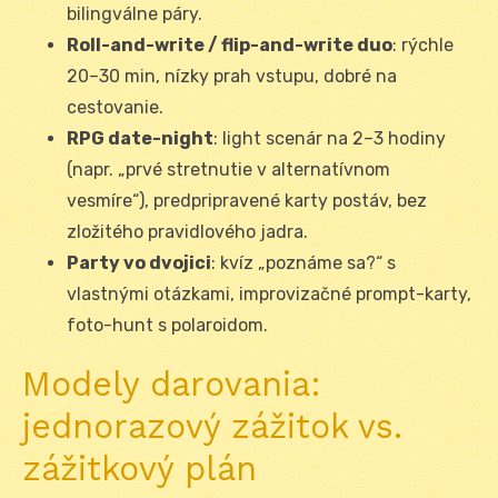
bilingválne páry.
Roll-and-write / flip-and-write duo
: rýchle
20–30 min, nízky prah vstupu, dobré na
cestovanie.
RPG date-night
: light scenár na 2–3 hodiny
(napr. „prvé stretnutie v alternatívnom
vesmíre“), predpripravené karty postáv, bez
zložitého pravidlového jadra.
Party vo dvojici
: kvíz „poznáme sa?“ s
vlastnými otázkami, improvizačné prompt-karty,
foto-hunt s polaroidom.
Modely darovania:
jednorazový zážitok vs.
zážitkový plán