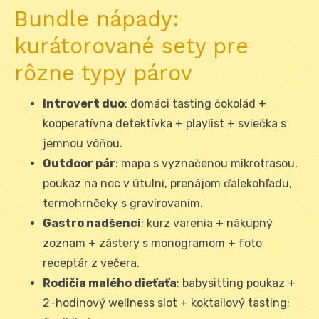
Bundle nápady:
kurátorované sety pre
rôzne typy párov
Introvert duo
: domáci tasting čokolád +
kooperatívna detektívka + playlist + sviečka s
jemnou vôňou.
Outdoor pár
: mapa s vyznačenou mikrotrasou,
poukaz na noc v útulni, prenájom ďalekohľadu,
termohrnčeky s gravírovaním.
Gastro nadšenci
: kurz varenia + nákupný
zoznam + zástery s monogramom + foto
receptár z večera.
Rodičia malého dieťaťa
: babysitting poukaz +
2-hodinový wellness slot + koktailový tasting;