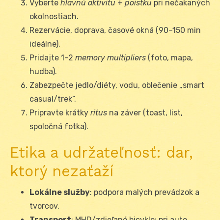
Vyberte
hlavnú aktivitu
+
poistku
pri nečakaných
okolnostiach.
Rezervácie, doprava, časové okná (90–150 min
ideálne).
Pridajte 1–2
memory multipliers
(foto, mapa,
hudba).
Zabezpečte jedlo/diéty, vodu, oblečenie „smart
casual/trek“.
Pripravte krátky
ritus
na záver (toast, list,
spoločná fotka).
Etika a udržateľnosť: dar,
ktorý nezaťaží
Lokálne služby
: podpora malých prevádzok a
tvorcov.
Transport
: MHD/zdieľané bicykle; pri aute