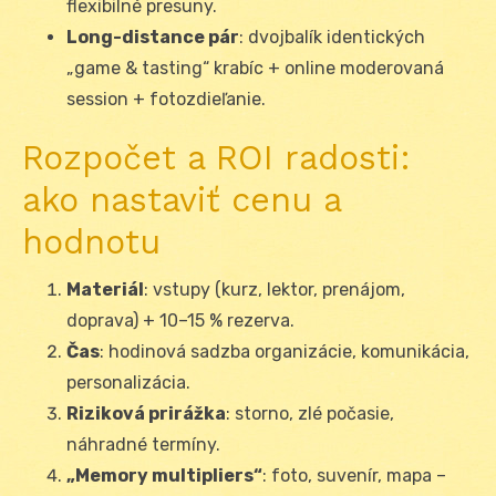
flexibilné presuny.
Long-distance pár
: dvojbalík identických
„game & tasting“ krabíc + online moderovaná
session + fotozdieľanie.
Rozpočet a ROI radosti:
ako nastaviť cenu a
hodnotu
Materiál
: vstupy (kurz, lektor, prenájom,
doprava) + 10–15 % rezerva.
Čas
: hodinová sadzba organizácie, komunikácia,
personalizácia.
Riziková prirážka
: storno, zlé počasie,
náhradné termíny.
„Memory multipliers“
: foto, suvenír, mapa –