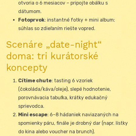
otvoria o 6 mesiacov – pripojte obálku s
dátumom.
Fotoprvok
: instantné fotky + mini album;
súhlas so zdieľaním riešte vopred.
Scenáre „date-night“
doma: tri kurátorské
koncepty
Cítime chute
: tasting 6 vzoriek
(čokoláda/káva/oleje), slepé hodnotenie,
porovnávacia tabuľka, krátky edukačný
sprievodca.
Mini escape
: 6–8 hádaniek naviazaných na
spomienky páru, finále je drobný dar (napr. lístky
do kina alebo voucher na brunch).