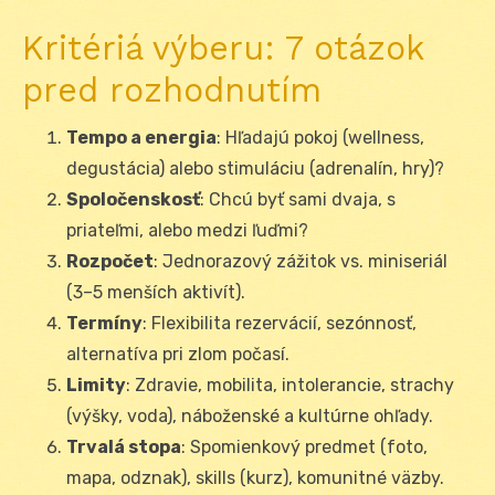
Kritériá výberu: 7 otázok
pred rozhodnutím
Tempo a energia
: Hľadajú pokoj (wellness,
degustácia) alebo stimuláciu (adrenalín, hry)?
Spoločenskosť
: Chcú byť sami dvaja, s
priateľmi, alebo medzi ľuďmi?
Rozpočet
: Jednorazový zážitok vs. miniseriál
(3–5 menších aktivít).
Termíny
: Flexibilita rezervácií, sezónnosť,
alternatíva pri zlom počasí.
Limity
: Zdravie, mobilita, intolerancie, strachy
(výšky, voda), náboženské a kultúrne ohľady.
Trvalá stopa
: Spomienkový predmet (foto,
mapa, odznak), skills (kurz), komunitné väzby.