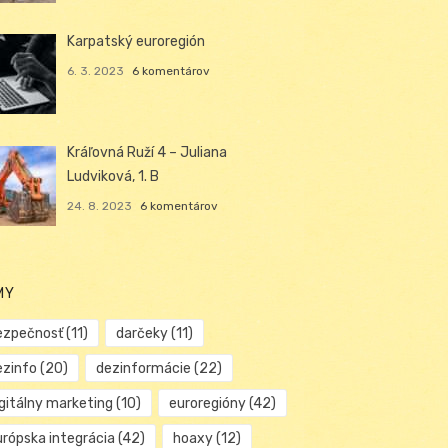
Karpatský euroregión
6. 3. 2023
6 komentárov
Kráľovná Ruží 4 – Juliana
Ludviková, 1. B
24. 8. 2023
6 komentárov
MY
ezpečnosť
(11)
darčeky
(11)
ezinfo
(20)
dezinformácie
(22)
igitálny marketing
(10)
euroregióny
(42)
urópska integrácia
(42)
hoaxy
(12)