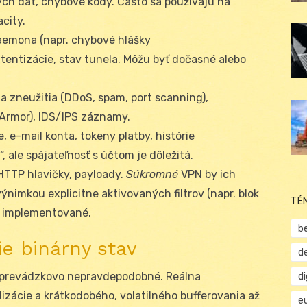
ých dát, chybové kódy. Často sa používajú na
acity.
daemona (napr. chybové hlášky
entizácie, stav tunela. Môžu byť dočasné alebo
ia zneužitia (DDoS, spam, port scanning),
Armor), IDS/IPS záznamy.
, e-mail konta, tokeny platby, histórie
, ale spájateľnosť s účtom je dôležitá.
HTTP hlavičky, payloady.
Súkromné
VPN by ich
výnimkou explicitne aktivovaných filtrov (napr. blok
TÉ
sú implementované.
b
ie binárny stav
d
a prevádzkovo nepravdepodobné. Reálna
d
alizácie a krátkodobého, volatilného bufferovania až
e