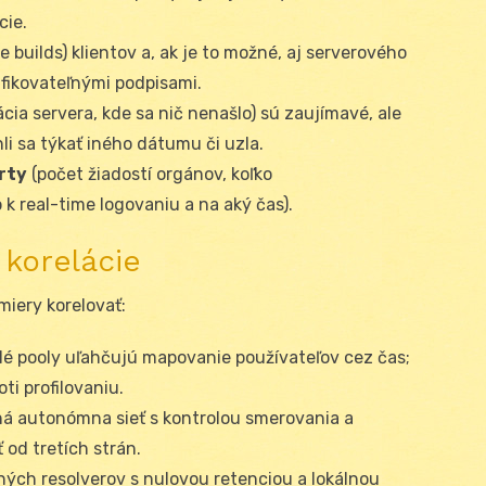
cie.
e builds) klientov a, ak je to možné, aj serverového
fikovateľnými podpisami.
ácia servera, kde sa nič nenašlo) sú zaujímavé, ale
li sa týkať iného dátumu či uzla.
rty
(počet žiadostí orgánov, koľko
k real-time logovaniu a na aký čas).
 korelácie
miery korelovať:
lé pooly uľahčujú mapovanie používateľov cez čas;
ti profilovaniu.
tná autonómna sieť s kontrolou smerovania a
 od tretích strán.
ných resolverov s nulovou retenciou a lokálnou