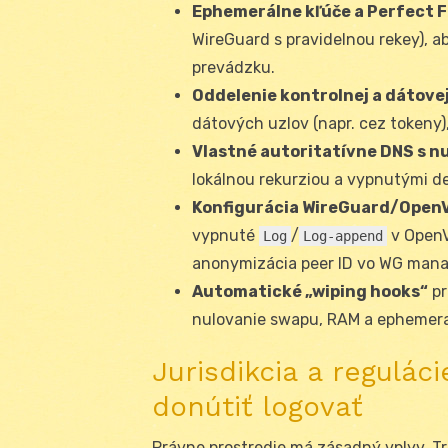
Ephemerálne kľúče a Perfect 
WireGuard s pravidelnou rekey), a
prevádzku.
Oddelenie kontrolnej a dátovej
dátových uzlov (napr. cez tokeny),
Vlastné autoritatívne DNS s n
lokálnou rekurziou a vypnutými d
Konfigurácia WireGuard/Open
vypnuté
/
v Open
Log
Log-append
anonymizácia peer ID vo WG mana
Automatické „wiping hooks“
pr
nulovanie swapu, RAM a ephemera
Jurisdikcia a regulá
donútiť logovať
Právne prostredie má zásadný vplyv. Tr