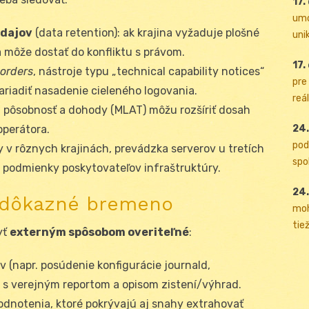
17.
umo
dajov
(data retention): ak krajina vyžaduje plošné
uni
 môže dostať do konfliktu s právom.
17.
orders
, nástroje typu „technical capability notices“
pre
riadiť nasadenie cieleného logovania.
reál
 pôsobnosť a dohody (MLAT) môžu rozšíriť dosah
24.
perátora.
pod
y v rôznych krajinách, prevádzka serverov u tretích
spol
é podmienky poskytovateľov infraštruktúry.
24.
a dôkazné bremeno
moh
tiež
yť
externým spôsobom overiteľné
:
 (napr. posúdenie konfigurácie journald,
s verejným reportom a opisom zistení/výhrad.
dnotenia, ktoré pokrývajú aj snahy extrahovať