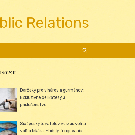
blic Relations
JNOVŠIE
Darčeky pre vinárov a gurmánov:
Exkluzívne delikatesy a
príslušenstvo
Sieť poskytovateľov verzus voľná
voľba lekára: Modely fungovania