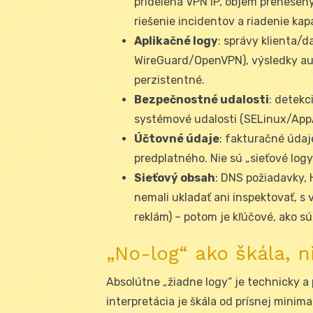
pridelená VPN IP, objem prenesen
riešenie incidentov a riadenie kap
Aplikačné logy
: správy klienta/
WireGuard/OpenVPN), výsledky aut
perzistentné.
Bezpečnostné udalosti
: detekc
systémové udalosti (SELinux/App
Účtovné údaje
: fakturačné údaje
predplatného. Nie sú „sieťové logy“
Sieťový obsah
: DNS požiadavky, 
nemali ukladať ani inspektovať, s 
reklám) – potom je kľúčové, ako 
„No-log“ ako škála, n
Absolútne „žiadne logy“ je technicky 
interpretácia je škála od prísnej minim