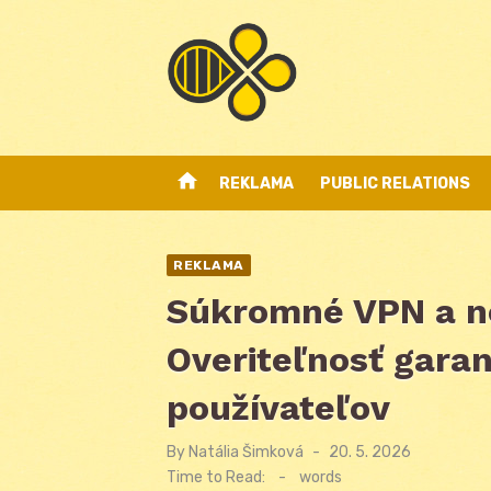
Skip
to
content
home
REKLAMA
PUBLIC RELATIONS
REKLAMA
Súkromné VPN a no
Overiteľnosť garan
používateľov
By
Natália Šimková
Posted
20. 5. 2026
on
Time to Read:
-
words