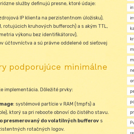
riózne služby definujú presne, ktoré údaje:
i
zdrojová IP klienta na perzistentnom úložisku),
i
, rotujúcich kruhových bufferoch) a s akým TTL,
k
metria výkonu bez identifikátorov),
kr
v účtovníctva a sú právne oddelené od sieťovej
m
m
úry podporujúce minimálne
n
or
e implementácia. Dôležité prvky:
p
p
image
: systémové partície v RAM (tmpfs) a
e), ktorý sa pri reboote obnoví do čistého stavu.
p
o presmerovaný do volatilných bufferov
s
Pu
zistentných rotačných logov.
re