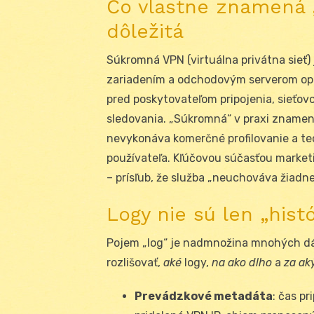
Čo vlastne znamená 
dôležitá
Súkromná VPN (virtuálna privátna sieť) 
zariadením a odchodovým serverom ope
pred poskytovateľom pripojenia, sieťo
sledovania. „Súkromná“ v praxi znamená
nevykonáva komerčné profilovanie a te
používateľa. Kľúčovou súčasťou market
– prísľub, že služba „neuchováva žiadne
Logy nie sú len „hist
Pojem „log“ je nadmnožina mnohých dát.
rozlišovať,
aké
logy,
na ako dlho
a
za ak
Prevádzkové metadáta
: čas pr