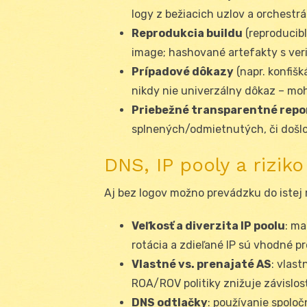
logy z bežiacich uzlov a orchestrá
Reprodukcia buildu
(reproducibl
image; hashované artefakty s veri
Prípadové dôkazy
(napr. konfišk
nikdy nie univerzálny dôkaz – moh
Priebežné transparentné repo
splnených/odmietnutých, či došlo 
DNS, IP pooly a riziko
Aj bez logov možno prevádzku do istej 
Veľkosť a diverzita IP poolu
: ma
rotácia a zdieľané IP sú vhodné pro
Vlastné vs. prenajaté AS
: vlas
ROA/ROV politiky znižuje závislosť
DNS odtlačky
: používanie spoloč