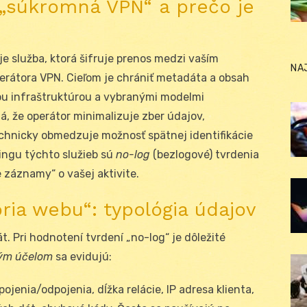
„súkromná VPN“ a prečo je
je služba, ktorá šifruje prenos medzi vaším
NA
rátora VPN. Cieľom je chrániť metadáta a obsah
vou infraštruktúrou a vybranými modelmi
, že operátor minimalizuje zber údajov,
chnicky obmedzuje možnosť spätnej identifikácie
ingu týchto služieb sú
no-log
(bezlogové) tvrdenia
 záznamy“ o vašej aktivite.
ória webu“: typológia údajov
 Pri hodnotení tvrdení „no-log“ je dôležité
ým účelom
sa evidujú:
ipojenia/odpojenia, dĺžka relácie, IP adresa klienta,