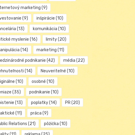
nternetový marketing
(9)
nvestovanie
(9)
inšpirácie
(10)
ancelária
(13)
komunikácia
(10)
itické myslenie
(16)
limity
(20)
anipulácia
(14)
marketing
(11)
edzinárodné podnikanie
(42)
média
(22)
ehnuteľnosti
(14)
Neuveriteľné
(10)
iginálne
(10)
osobné
(10)
eniaze
(35)
podnikanie
(10)
oistenie
(13)
poplatky
(14)
PR
(20)
raktické
(11)
práca
(9)
blic Relations
(21)
pôžička
(10)
ality
(11)
reklama
(25)