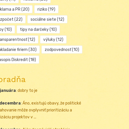
eklama a PR
(20)
riziko
(19)
ozpočet
(22)
sociálne siete
(12)
py
(10)
tipy na darčeky
(10)
ransparentnosť
(12)
výluky
(12)
kladanie firiem
(30)
zodpovednosť
(10)
sopis Diskredit
(18)
oradňa
 januára
:
dobry to je
 decembra
:
Áno, existujú obavy, že politické
ahovanie môže ovplyvniť prioritizáciu a
izáciu projektov v ...