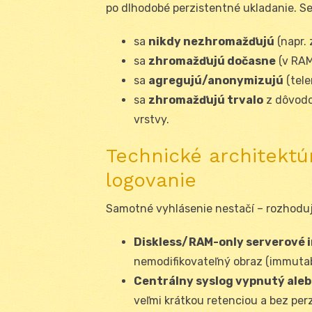
po dlhodobé perzistentné ukladanie. Se
sa
nikdy nezhromažďujú
(napr. 
sa
zhromažďujú dočasne
(v RAM
sa
agregujú/anonymizujú
(tele
sa
zhromažďujú trvalo
z dôvodo
vrstvy.
Technické architekt
logovanie
Samotné vyhlásenie nestačí – rozhoduj
Diskless/RAM-only serverové 
nemodifikovateľný obraz (immutabl
Centrálny syslog vypnutý aleb
veľmi krátkou retenciou a bez per