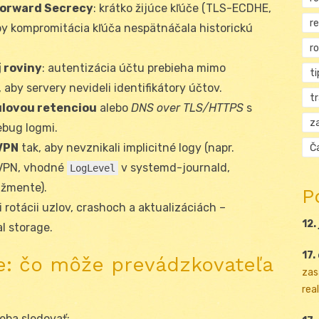
Forward Secrecy
: krátko žijúce kľúče (TLS-ECDHE,
r
by kompromitácia kľúča nespätnáčala historickú
r
 roviny
: autentizácia účtu prebieha mimo
ti
 aby servery nevideli identifikátory účtov.
t
ulovou retenciou
alebo
DNS over TLS/HTTPS
s
za
ebug logmi.
VPN
tak, aby nevznikali implicitné logy (napr.
Ča
VPN, vhodné
v systemd-journald,
LogLevel
žmente).
P
i rotácii uzlov, crashoch a aktualizáciách –
12.
l storage.
17.
cie: čo môže prevádzkovateľa
zas
real
eba sledovať: