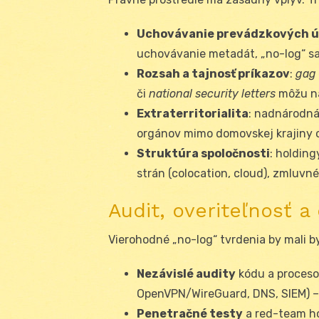
Uchovávanie prevádzkových ú
uchovávanie metadát, „no-log“ sa
Rozsah a tajnosť príkazov
:
gag 
či
national security letters
môžu na
Extraterritorialita
: nadnárodná
orgánov mimo domovskej krajiny o
Struktúra spoločnosti
: holding
strán (colocation, cloud), zmluvn
Audit, overiteľnosť 
Vierohodné „no-log“ tvrdenia by mali b
Nezávislé audity
kódu a procesov
OpenVPN/WireGuard, DNS, SIEM) – 
Penetračné testy
a red-team ho