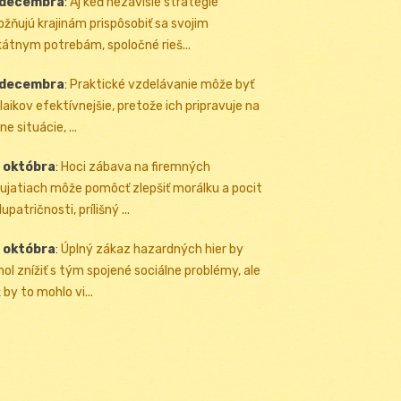
 decembra
:
Aj keď nezávislé stratégie
žňujú krajinám prispôsobiť sa svojim
kátnym potrebám, spoločné rieš...
 decembra
:
Praktické vzdelávanie môže byť
 laikov efektívnejšie, pretože ich pripravuje na
ne situácie, ...
 októbra
:
Hoci zábava na firemných
ujatiach môže pomôcť zlepšiť morálku a pocit
upatričnosti, prílišný ...
 októbra
:
Úplný zákaz hazardných hier by
ol znížiť s tým spojené sociálne problémy, ale
 by to mohlo vi...