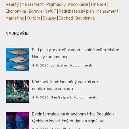
Reality
|
Manažment
|
Prijímáčky
|
Podnikanie
|
Financie
|
Ekonomika
|
Zdravie
|
SWOT
|
Podnikateľský plán
|
Manažment
|
Marketing
|
Kultúra
|
Skúšky
|
Obchod
|
Dovolenka
NAJNOVŠIE
Sieť poskytovateľov verzus voľná voľba lekára:
Modely fungovania
4. 8. 2026
Lukáš Kroc
No comments
Núdzový fond: Finančný vankúš pre
neočakávané udalosti
4. 8. 2026
Ján Gašparík
No comments
Dezinformácie na finančnom trhu: Regulácia
rýchlych investičných tipov a signálov