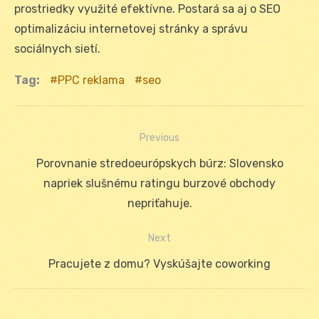
prostriedky využité efektívne. Postará sa aj o SEO
optimalizáciu internetovej stránky a správu
sociálnych sietí.
Tag:
PPC reklama
seo
Previous
Navigácia
Previous
Porovnanie stredoeurópskych búrz: Slovensko
v
post:
napriek slušnému ratingu burzové obchody
článku
nepriťahuje.
Next
Next
Pracujete z domu? Vyskúšajte coworking
post: