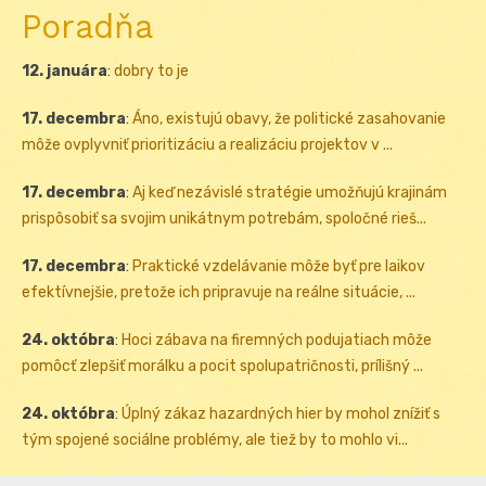
Poradňa
12. januára
:
dobry to je
17. decembra
:
Áno, existujú obavy, že politické zasahovanie
môže ovplyvniť prioritizáciu a realizáciu projektov v ...
17. decembra
:
Aj keď nezávislé stratégie umožňujú krajinám
prispôsobiť sa svojim unikátnym potrebám, spoločné rieš...
17. decembra
:
Praktické vzdelávanie môže byť pre laikov
efektívnejšie, pretože ich pripravuje na reálne situácie, ...
24. októbra
:
Hoci zábava na firemných podujatiach môže
pomôcť zlepšiť morálku a pocit spolupatričnosti, prílišný ...
24. októbra
:
Úplný zákaz hazardných hier by mohol znížiť s
tým spojené sociálne problémy, ale tiež by to mohlo vi...