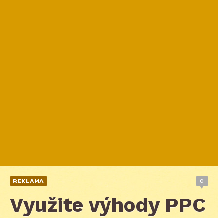
REKLAMA
0
Využite výhody PPC