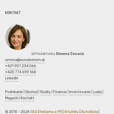
KONTAKT
šéfredaktorka
Simona Česaná
simona@euroekonom.sk
+421 907 234 066
+420 774 699 168
LinkedIn
Podnikanie
|
Obchod
|
Služby
|
Financie
|
Investovanie
|
Ľudia
|
Magazín
|
Kontakt
© 2010 - 2026
SEO
|
Reklama a PR
|
Vrtuľníky
|
Autoškola
|