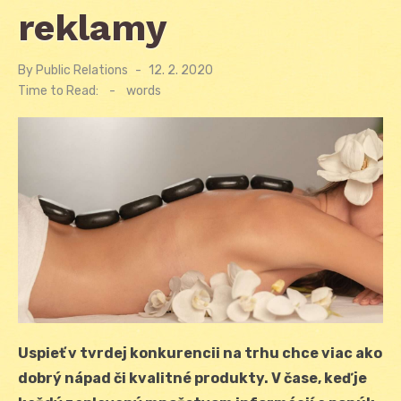
reklamy
By
Public Relations
Posted
12. 2. 2020
on
Time to Read:
-
words
Uspieť v tvrdej konkurencii na trhu chce viac ako
dobrý nápad či kvalitné produkty. V čase, keď je