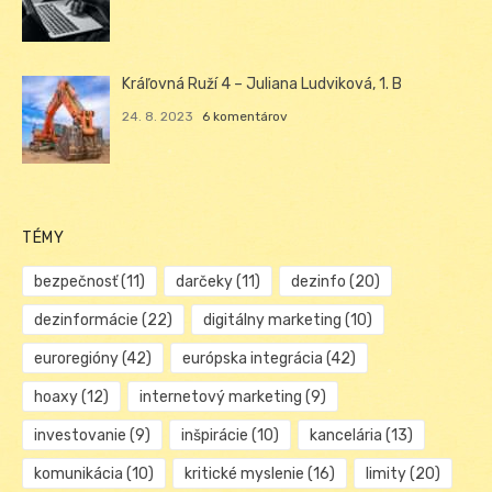
Kráľovná Ruží 4 – Juliana Ludviková, 1. B
24. 8. 2023
6 komentárov
TÉMY
bezpečnosť
(11)
darčeky
(11)
dezinfo
(20)
dezinformácie
(22)
digitálny marketing
(10)
euroregióny
(42)
európska integrácia
(42)
hoaxy
(12)
internetový marketing
(9)
investovanie
(9)
inšpirácie
(10)
kancelária
(13)
komunikácia
(10)
kritické myslenie
(16)
limity
(20)