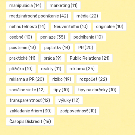
manipulácia
(14)
marketing
(11)
medzinárodné podnikanie
(42)
média
(22)
nehnuteľnosti
(14)
Neuveriteľné
(10)
originálne
(10)
osobné
(10)
peniaze
(35)
podnikanie
(10)
poistenie
(13)
poplatky
(14)
PR
(20)
praktické
(11)
práca
(9)
Public Relations
(21)
pôžička
(10)
reality
(11)
reklama
(25)
reklama a PR
(20)
riziko
(19)
rozpočet
(22)
sociálne siete
(12)
tipy
(10)
tipy na darčeky
(10)
transparentnosť
(12)
výluky
(12)
zakladanie firiem
(30)
zodpovednosť
(10)
Časopis Diskredit
(18)