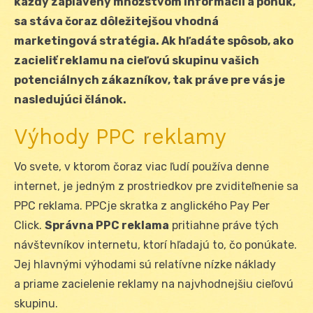
každý zaplavený množstvom informácií a ponúk,
sa stáva čoraz dôležitejšou vhodná
marketingová stratégia. Ak hľadáte spôsob, ako
zacieliť reklamu na cieľovú skupinu vašich
potenciálnych zákazníkov, tak práve pre vás je
nasledujúci článok.
Výhody PPC reklamy
Vo svete, v ktorom čoraz viac ľudí používa denne
internet, je jedným z prostriedkov pre zviditeľnenie sa
PPC reklama. PPCje skratka z anglického Pay Per
Click.
Správna PPC reklama
pritiahne práve tých
návštevníkov internetu, ktorí hľadajú to, čo ponúkate.
Jej hlavnými výhodami sú relatívne nízke náklady
a priame zacielenie reklamy na najvhodnejšiu cieľovú
skupinu.