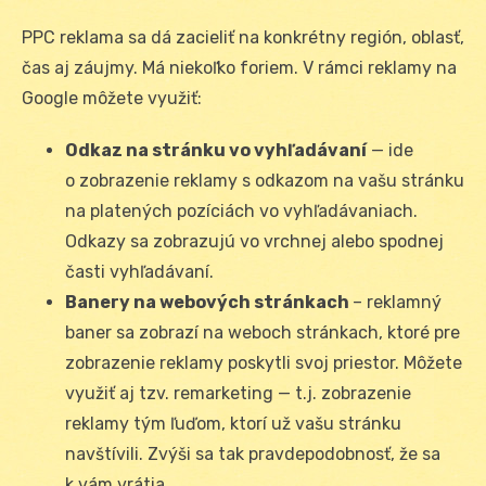
PPC reklama sa dá zacieliť na konkrétny región, oblasť,
čas aj záujmy. Má niekoľko foriem. V rámci reklamy na
Google môžete využiť:
Odkaz na stránku vo vyhľadávaní
— ide
o zobrazenie reklamy s odkazom na vašu stránku
na platených pozíciách vo vyhľadávaniach.
Odkazy sa zobrazujú vo vrchnej alebo spodnej
časti vyhľadávaní.
Banery na webových stránkach
– reklamný
baner sa zobrazí na weboch stránkach, ktoré pre
zobrazenie reklamy poskytli svoj priestor. Môžete
využiť aj tzv. remarketing — t.j. zobrazenie
reklamy tým ľuďom, ktorí už vašu stránku
navštívili. Zvýši sa tak pravdepodobnosť, že sa
k vám vrátia.