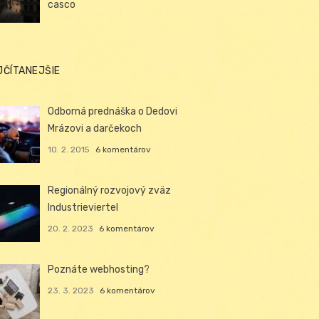
casco
JČÍTANEJŠIE
Odborná prednáška o Dedovi
Mrázovi a darčekoch
10. 2. 2015
6 komentárov
Regionálný rozvojový zväz
Industrieviertel
20. 2. 2023
6 komentárov
Poznáte webhosting?
23. 3. 2023
6 komentárov