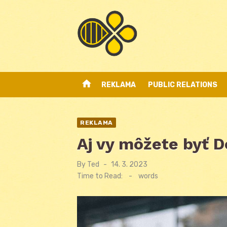
Skip
to
content
home
REKLAMA
PUBLIC RELATIONS
REKLAMA
Aj vy môžete byť 
By
Ted
Posted
14. 3. 2023
on
Time to Read:
-
words