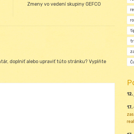
Next
Zmeny vo vedení skupiny GEFCO
r
post:
r
ti
t
za
ár, doplniť alebo upraviť túto stránku? Vyplňte
Ča
P
12.
17.
zas
real