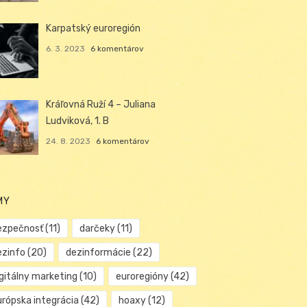
Karpatský euroregión
6. 3. 2023
6 komentárov
Kráľovná Ruží 4 – Juliana
Ludviková, 1. B
24. 8. 2023
6 komentárov
MY
ezpečnosť
(11)
darčeky
(11)
ezinfo
(20)
dezinformácie
(22)
igitálny marketing
(10)
euroregióny
(42)
urópska integrácia
(42)
hoaxy
(12)