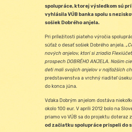
spolupráce, ktorej výsledkom sú prí
vyhlásila VÚB banka spolu s nezisk
sošiek Dobrého anjela.
Pri príležitosti piateho výročia spolup
súťaž o desať sošiek Dobrého anjela.
„C
nových anjelov, ktorí si zriadia Flexiúč
prospech DOBRÉHO ANJELA. Našim cieľom 
deti mali svojich anjelov v najťažších ch
predstavenstva a vrchný riaditeľ úsek
do konca júna.
Vďaka Dobrým anjelom dostáva niekoľko 
okolo 100 eur. V apríli 2012 bolo na Sl
priamo vo VÚB sa do projektu doteraz zap
od začiatku spolupráce prispeli d