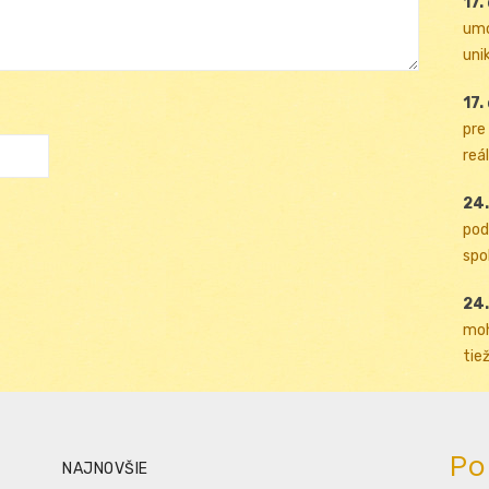
17.
umo
uni
17.
pre
reál
24.
pod
spol
24.
moh
tiež
Po
NAJNOVŠIE