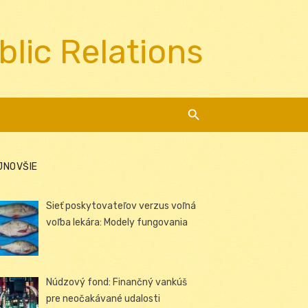
blic Relations
JNOVŠIE
Sieť poskytovateľov verzus voľná
voľba lekára: Modely fungovania
Núdzový fond: Finančný vankúš
pre neočakávané udalosti