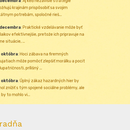
 decembra
:
Aj keď nezávislé stratégie
žňujú krajinám prispôsobiť sa svojim
kátnym potrebám, spoločné rieš...
 decembra
:
Praktické vzdelávanie môže byť
 laikov efektívnejšie, pretože ich pripravuje na
ne situácie, ...
 októbra
:
Hoci zábava na firemných
ujatiach môže pomôcť zlepšiť morálku a pocit
upatričnosti, prílišný ...
 októbra
:
Úplný zákaz hazardných hier by
ol znížiť s tým spojené sociálne problémy, ale
 by to mohlo vi...
radňa