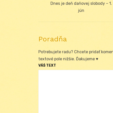
Navigácia
Previous
Dnes je deň daňovej slobody – 1.
v
post:
jún
článku
Poradňa
Potrebujete radu? Chcete pridať koment
textové pole nižšie. Ďakujeme ♥
VÁŠ TEXT