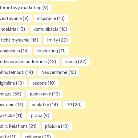
nternetový marketing
(9)
nvestovanie
(9)
inšpirácie
(10)
ancelária
(13)
komunikácia
(10)
itické myslenie
(16)
limity
(20)
anipulácia
(14)
marketing
(11)
edzinárodné podnikanie
(42)
média
(22)
ehnuteľnosti
(14)
Neuveriteľné
(10)
iginálne
(10)
osobné
(10)
eniaze
(35)
podnikanie
(10)
oistenie
(13)
poplatky
(14)
PR
(20)
raktické
(11)
práca
(9)
blic Relations
(21)
pôžička
(10)
ality
(11)
reklama
(25)