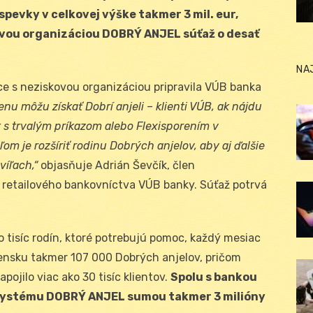
spevky v celkovej výške takmer 3 mil. eur,
ovou organizáciou DOBRÝ ANJEL súťaž o desať
NA
ráce s neziskovou organizáciou pripravila VÚB banka
enu môžu získať Dobrí anjeli – klienti VÚB, ak nájdu
et s trvalým príkazom alebo Flexisporením v
je rozšíriť rodinu Dobrých anjelov, aby aj ďalšie
víľach,“
objasňuje Adrián Ševčík, člen
u retailového bankovníctva VÚB banky. Súťaž potrvá
tisíc rodín, ktoré potrebujú pomoc, každý mesiac
ovensku takmer 107 000 Dobrých anjelov, pričom
ojilo viac ako 30 tisíc klientov.
Spolu s bankou
o systému DOBRÝ ANJEL sumou takmer 3 milióny