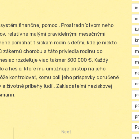
i
i
 systém finančnej pomoci. Prostredníctvom neho
k
lov, relatívne malými pravidelnými mesačnými
kr
čne pomáhať tisíckam rodín s deťmi, kde je niekto
nú zákernú chorobu a táto priviedla rodinu do
m
esiac rozdeľuje viac takmer 300 000 €. Každý
m
lo a heslo, ktoré mu umožňuje prístup na jeho
n
ôže kontrolovať, komu boli jeho príspevky doručené
or
a životné príbehy ľudí,. Zakladateľmi neziskovej
ssmann.
p
p
p
Pu
Next
re