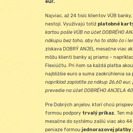
eur.
Najviac, až 24 tisíc klientov VÚB bank
nestojí. Využívajú totiž
platobné kar
kartou pošle VÚB na účet DOBRÉHO ANJ
nákupu bez toho, aby ho to stálo čo i le
získava DOBRÝ ANJEL mesačne viac ako 
môžu klienti banky aj priamo – napríkla
Flexiúčtu. Pri ňom sa každá platba ako
najbližšie euro a suma zaokrúhlenia 
napríklad zaplatíte za nákup 26,60 eur,
prevedie na účet DOBRÉHO ANJELA 40 
Pre Dobrých anjelov, ktorí chcú prispi
formou podpory
trvalý príkaz
. Ten má
mesačne do systému zašlú viac ako 44 0
peniaze formou
jednorazovej platby 