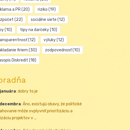
eklama a PR
(20)
riziko
(19)
ozpočet
(22)
sociálne siete
(12)
py
(10)
tipy na darčeky
(10)
ransparentnosť
(12)
výluky
(12)
kladanie firiem
(30)
zodpovednosť
(10)
sopis Diskredit
(18)
oradňa
 januára
:
dobry to je
 decembra
:
Áno, existujú obavy, že politické
ahovanie môže ovplyvniť prioritizáciu a
izáciu projektov v ...