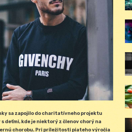
anky sa
zapojilo do charitatívneho projektu
s deťmi, kde je niektorý z členov chorý na
kernú chorobu. Pri príležitosti piateho výročia