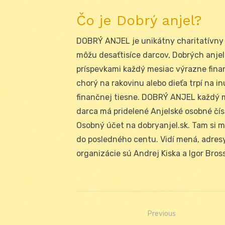
Čo je Dobrý anjel?
DOBRÝ ANJEL je unikátny charitatívny
môžu desaťtisíce darcov, Dobrých anje
príspevkami každý mesiac výrazne finan
chorý na rakovinu alebo dieťa trpí na i
finančnej tiesne. DOBRÝ ANJEL každý m
darca má pridelené Anjelské osobné čís
Osobný účet na dobryanjel.sk. Tam si m
do posledného centu. Vidí mená, adresy 
organizácie sú Andrej Kiska a Igor Bro
Previous