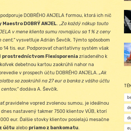
y, podporuje DOBRÉHO ANJELA formou, ktorá ich nič
ty Maestro DOBRÝ ANJEL
. „
Za každý nákup touto
ELA v mene klienta sumu rovnajúcu sa 1 % z ceny
n cent,“
vysvetľuje Adrián Ševčík. Týmto spôsobom
14 tis. eur. Podporovať charitatívny systém však
d
prostredníctvom Flexisporenia
zriadeného k
ukoľvek debetnou kartou zaokrúhli nahor na
sa prevedie v prospech účtu DOBRÉHO ANJELA.
„Ak
 platba sa zaokrúhli na 27 eur a banka z vášho účtu
TÉ
centov,“
dodáva A. Ševčík.
b
evať pravidelne vopred zvolenou sumou, je ideálnou
d
 dnes nastavený takmer 7500 klientov VÚB, ktorí
d
00 eur. Ďalšie stovky klientov posielajú mesačne
z účtu
alebo
priamo z bankomatu
.
e