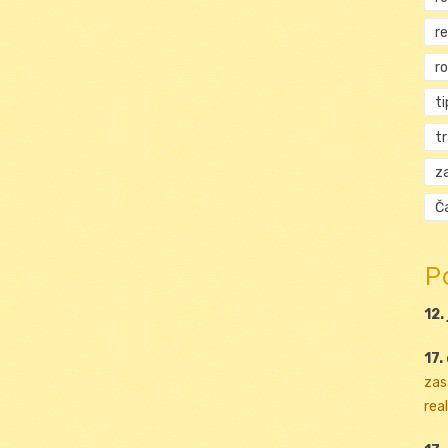
r
r
ti
t
za
Ča
P
12.
17.
zas
real