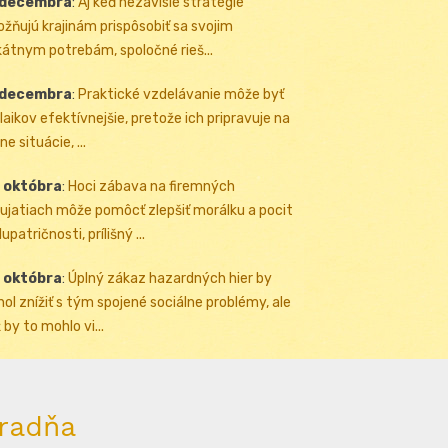
 decembra
:
Aj keď nezávislé stratégie
žňujú krajinám prispôsobiť sa svojim
kátnym potrebám, spoločné rieš...
 decembra
:
Praktické vzdelávanie môže byť
 laikov efektívnejšie, pretože ich pripravuje na
ne situácie, ...
 októbra
:
Hoci zábava na firemných
ujatiach môže pomôcť zlepšiť morálku a pocit
upatričnosti, prílišný ...
 októbra
:
Úplný zákaz hazardných hier by
ol znížiť s tým spojené sociálne problémy, ale
 by to mohlo vi...
radňa