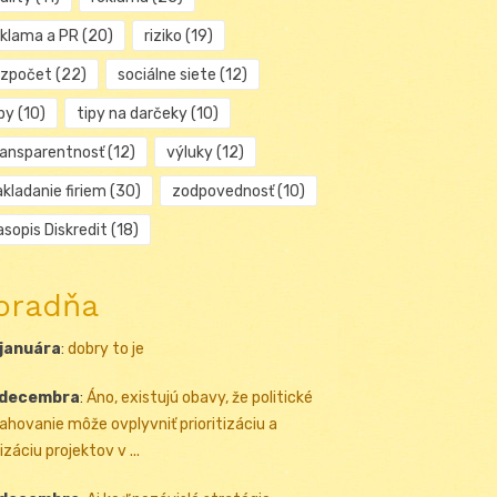
eklama a PR
(20)
riziko
(19)
ozpočet
(22)
sociálne siete
(12)
py
(10)
tipy na darčeky
(10)
ransparentnosť
(12)
výluky
(12)
kladanie firiem
(30)
zodpovednosť
(10)
sopis Diskredit
(18)
oradňa
 januára
:
dobry to je
 decembra
:
Áno, existujú obavy, že politické
ahovanie môže ovplyvniť prioritizáciu a
izáciu projektov v ...