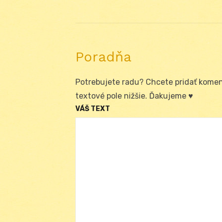
post:
článku
Poradňa
Potrebujete radu? Chcete pridať koment
textové pole nižšie. Ďakujeme ♥
VÁŠ TEXT