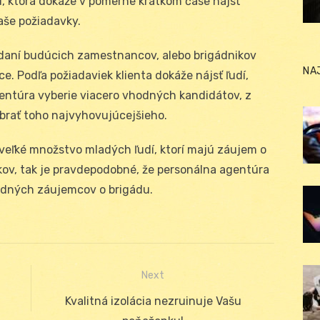
, ktorá dokáže v pomerne krátkom čase nájsť
aše požiadavky.
daní budúcich zamestnancov, alebo brigádnikov
NA
ce. Podľa požiadaviek klienta dokáže nájsť ľudí,
gentúra vyberie viacero vhodných kandidátov, z
ybrať toho najvyhovujúcejšieho.
veľké množstvo mladých ľudí, ktorí majú záujem o
kov, tak je pravdepodobné, že personálna agentúra
dných záujemcov o brigádu.
Next
Next
Kvalitná izolácia nezruinuje Vašu