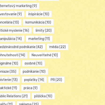
nternetový marketing
(9)
nvestovanie
(9)
inšpirácie
(10)
ancelária
(13)
komunikácia
(10)
itické myslenie
(16)
limity
(20)
anipulácia
(14)
marketing
(11)
edzinárodné podnikanie
(42)
média
(22)
ehnuteľnosti
(14)
Neuveriteľné
(10)
iginálne
(10)
osobné
(10)
eniaze
(35)
podnikanie
(10)
oistenie
(13)
poplatky
(14)
PR
(20)
raktické
(11)
práca
(9)
blic Relations
(21)
pôžička
(10)
ality
(11)
reklama
(25)