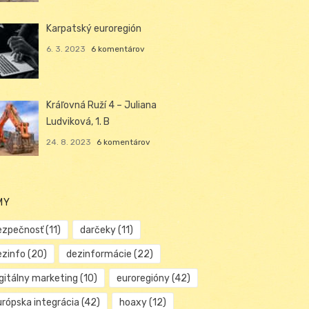
Karpatský euroregión
6. 3. 2023
6 komentárov
Kráľovná Ruží 4 – Juliana
Ludviková, 1. B
24. 8. 2023
6 komentárov
MY
ezpečnosť
(11)
darčeky
(11)
ezinfo
(20)
dezinformácie
(22)
igitálny marketing
(10)
euroregióny
(42)
urópska integrácia
(42)
hoaxy
(12)