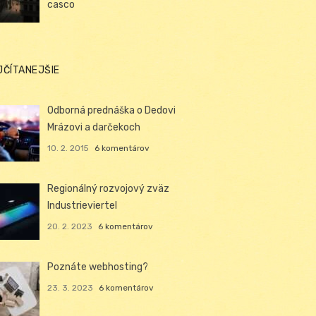
casco
JČÍTANEJŠIE
Odborná prednáška o Dedovi
Mrázovi a darčekoch
10. 2. 2015
6 komentárov
Regionálný rozvojový zväz
Industrieviertel
20. 2. 2023
6 komentárov
Poznáte webhosting?
23. 3. 2023
6 komentárov