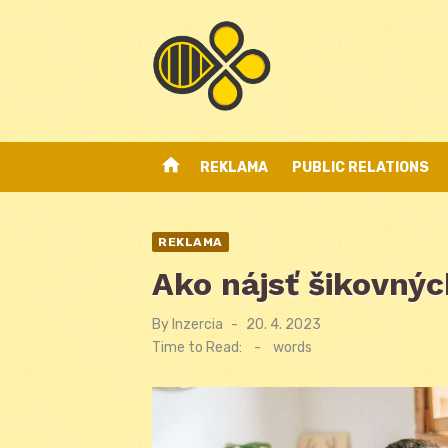
Skip
to
content
home
REKLAMA
PUBLIC RELATIONS
REKLAMA
Ako nájsť šikovnýc
By
Inzercia
Posted
20. 4. 2023
on
Time to Read:
-
words