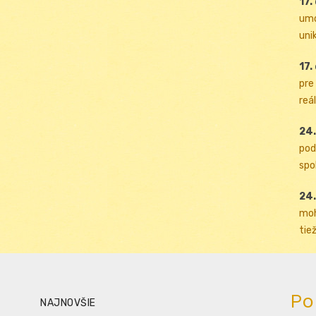
17.
umo
uni
17.
pre
reál
24.
pod
spol
24.
moh
tiež
Po
NAJNOVŠIE