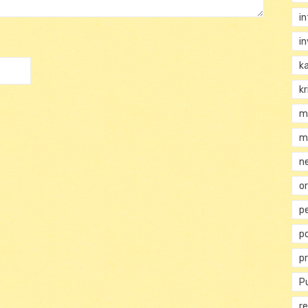
i
i
k
kr
m
m
n
or
p
p
p
Pu
re