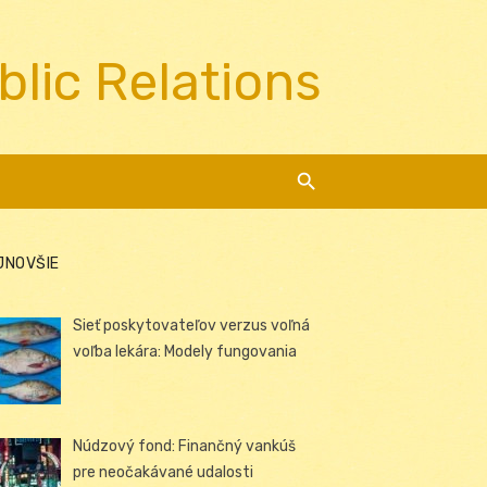
blic Relations
JNOVŠIE
Sieť poskytovateľov verzus voľná
voľba lekára: Modely fungovania
Núdzový fond: Finančný vankúš
pre neočakávané udalosti