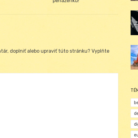
post:
peňaženku!
ár, doplniť alebo upraviť túto stránku? Vyplňte
TÉ
b
d
d
e