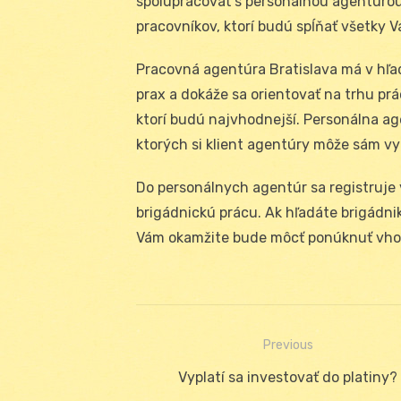
spolupracovať s personálnou agentúrou
pracovníkov, ktorí budú spĺňať všetky V
Pracovná agentúra Bratislava má v hľa
prax a dokáže sa orientovať na trhu prá
ktorí budú najvhodnejší. Personálna a
ktorých si klient agentúry môže sám v
Do personálnych agentúr sa registruje 
brigádnickú prácu. Ak hľadáte brigádni
Vám okamžite bude môcť ponúknuť vho
Previous
Navigácia
Previous
Vyplatí sa investovať do platiny?
v