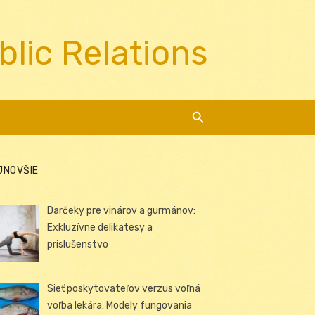
blic Relations
JNOVŠIE
Darčeky pre vinárov a gurmánov:
Exkluzívne delikatesy a
príslušenstvo
Sieť poskytovateľov verzus voľná
voľba lekára: Modely fungovania