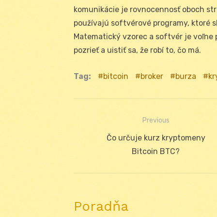
komunikácie je rovnocennosť oboch st
používajú softvérové​​ programy, ktoré
Matematický vzorec a softvér je voľne 
pozrieť a uistiť sa, že robí to, čo má.
Tag:
bitcoin
broker
burza
kr
Previous
Navigácia
Previous
Čo určuje kurz kryptomeny
v
post:
Bitcoin BTC?
článku
Poradňa