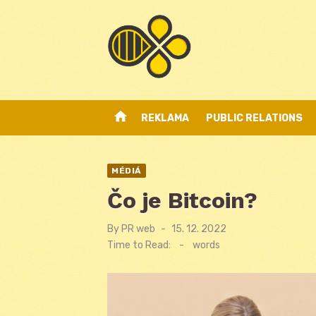
Skip
to
content
home
REKLAMA
PUBLIC RELATIONS
MÉDIÁ
Čo je Bitcoin?
By
PR web
Posted
15. 12. 2022
on
Time to Read:
-
words