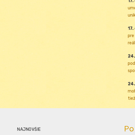
17.
umo
uni
17.
pre
reál
24.
pod
spol
24.
moh
tiež
Po
NAJNOVŠIE