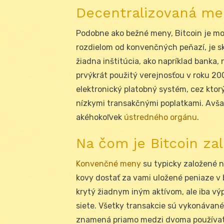
Decentralizovaná m
Podobne ako bežné meny, Bitcoin je mo
rozdielom od konvenčných peňazí, je s
žiadna inštitúcia, ako napríklad banka, 
prvýkrát použitý verejnosťou v roku 200
elektronický platobný systém, cez ktor
nízkymi transakčnými poplatkami. Avša
akéhokoľvek
ústredného orgánu
.
Na čom je Bitcoin za
Konvenčné meny
su typicky založené na
kovy dostať za vami uložené peniaze v b
krytý žiadnym iným aktívom, ale iba 
siete. Všetky transakcie sú vykonávané
znamená priamo medzi dvoma používate