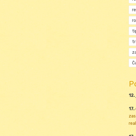
r
r
ti
t
za
Ča
P
12.
17.
zas
real