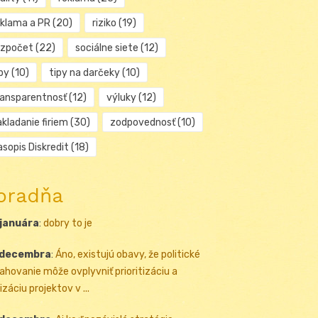
eklama a PR
(20)
riziko
(19)
ozpočet
(22)
sociálne siete
(12)
py
(10)
tipy na darčeky
(10)
ransparentnosť
(12)
výluky
(12)
kladanie firiem
(30)
zodpovednosť
(10)
sopis Diskredit
(18)
oradňa
 januára
:
dobry to je
 decembra
:
Áno, existujú obavy, že politické
ahovanie môže ovplyvniť prioritizáciu a
izáciu projektov v ...