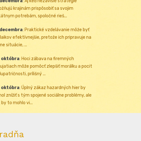
 decembra
:
Aj keď nezávislé stratégie
žňujú krajinám prispôsobiť sa svojim
kátnym potrebám, spoločné rieš...
 decembra
:
Praktické vzdelávanie môže byť
 laikov efektívnejšie, pretože ich pripravuje na
ne situácie, ...
 októbra
:
Hoci zábava na firemných
ujatiach môže pomôcť zlepšiť morálku a pocit
upatričnosti, prílišný ...
 októbra
:
Úplný zákaz hazardných hier by
ol znížiť s tým spojené sociálne problémy, ale
 by to mohlo vi...
radňa