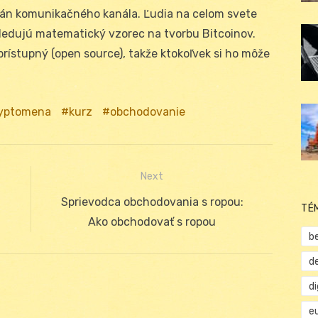
rán komunikačného kanála. Ľudia na celom svete
 sledujú matematický vzorec na tvorbu Bitcoinov.
prístupný (open source), takže ktokoľvek si ho môže
yptomena
kurz
obchodovanie
Next
Next
Sprievodca obchodovania s ropou:
TÉ
post:
Ako obchodovať s ropou
b
d
d
e