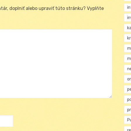
i
ár, doplniť alebo upraviť túto stránku? Vyplňte
i
k
kr
m
m
n
or
p
p
p
Pu
re