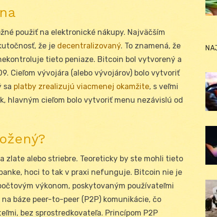
ena
žné použiť na elektronické nákupy. Najväčším
kutočnosť, že je
decentralizovaný
. To znamená, že
NA
nekontroluje tieto peniaze. Bitcoin bol vytvorený a
9. Cieľom vývojára (alebo vývojárov) bolo vytvoriť
ý sa
platby zrealizujú viacmenej okamžite
, s veľmi
k, hlavným cieľom bolo vytvoriť menu nezávislú od
ložený?
 zlate alebo striebre. Teoreticky by ste mohli tieto
anke, hoci to tak v praxi nefunguje. Bitcoin nie je
výpočtovým výkonom, poskytovaným používateľmi
 na báze peer-to-peer (P2P) komunikácie, čo
ľmi, bez sprostredkovateľa. Princípom P2P