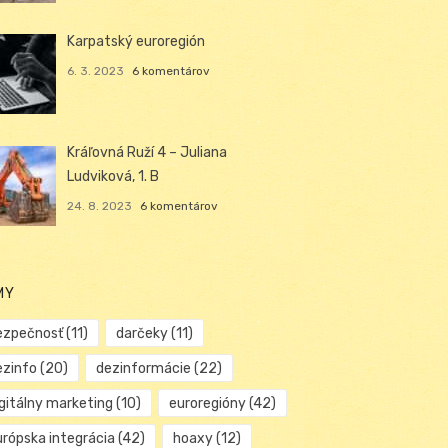
Karpatský euroregión
6. 3. 2023
6 komentárov
Kráľovná Ruží 4 – Juliana
Ludviková, 1. B
24. 8. 2023
6 komentárov
MY
ezpečnosť
(11)
darčeky
(11)
ezinfo
(20)
dezinformácie
(22)
igitálny marketing
(10)
euroregióny
(42)
urópska integrácia
(42)
hoaxy
(12)