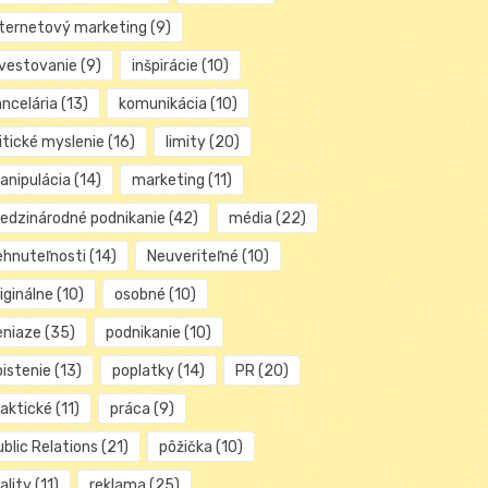
nternetový marketing
(9)
nvestovanie
(9)
inšpirácie
(10)
ancelária
(13)
komunikácia
(10)
itické myslenie
(16)
limity
(20)
anipulácia
(14)
marketing
(11)
edzinárodné podnikanie
(42)
média
(22)
ehnuteľnosti
(14)
Neuveriteľné
(10)
iginálne
(10)
osobné
(10)
eniaze
(35)
podnikanie
(10)
oistenie
(13)
poplatky
(14)
PR
(20)
raktické
(11)
práca
(9)
blic Relations
(21)
pôžička
(10)
ality
(11)
reklama
(25)