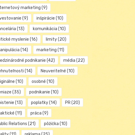
nternetový marketing
(9)
nvestovanie
(9)
inšpirácie
(10)
ancelária
(13)
komunikácia
(10)
itické myslenie
(16)
limity
(20)
anipulácia
(14)
marketing
(11)
edzinárodné podnikanie
(42)
média
(22)
ehnuteľnosti
(14)
Neuveriteľné
(10)
iginálne
(10)
osobné
(10)
eniaze
(35)
podnikanie
(10)
oistenie
(13)
poplatky
(14)
PR
(20)
raktické
(11)
práca
(9)
blic Relations
(21)
pôžička
(10)
ality
(11)
reklama
(25)