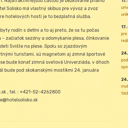
. Najatraktívnejšou časťou je bežkovanie priamo
17.
umo
el Solisko má vlastný skibus pre vývoz a zvoz
uni
Pre hotelových hostí je to bezplatná služba.
17.
yty rodín s deťmi a to aj preto, že sa tu počas
pre
a – začiatok sezóny a odomykanie plesa, člnkovanie
reál
 deti Svište na plese. Spolu so zjazdovým
24.
tnými turistami, sú magnetom aj zimné športové
pod
lese bude konať zimná svetová Univerziáda, v dňoch
spol
iál bude pod skokanskými mostíkmi 24. januára
24.
moh
o.sk , tel. : +421-52-4262800
tiež
ie@hotelsolisko.sk