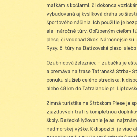
matkám s kočiarmi, či dokonca vozičkáro
vybudovaná aj kyslíková dráha so šiest
športového náčinia. Ich použitie je bez
ale i náročné túry. Obľúbeným cieľom t
pleso, či vodopád Skok. Náročnejšie sú
Rysy, či túry na Batizovské pleso, alebo
Ozubnicová železnica – zubačka je ešte
a premáva na trase Tatranská Štrba- Š
ponuku služieb celého strediska, k dis
alebo 48 km do Tatralandie pri Liptovsk
Zimná turistika na Štrbskom Plese je s
zjazdových tratí s kompletnou doplnkov
školy. Bežecké lyžovanie je asi najzná
nadmorskej výške. K dispozícii je viac a