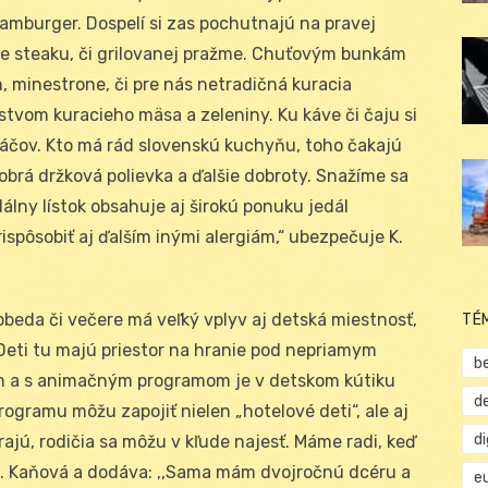
amburger. Dospelí si zas pochutnajú na pravej
ne steaku, či grilovanej pražme. Chuťovým bunkám
, minestrone, či pre nás netradičná kuracia
stvom kuracieho mäsa a zeleniny. Ku káve či čaju si
láčov. Kto má rád slovenskú kuchyňu, toho čakajú
obrá držková polievka a ďalšie dobroty. Snažíme sa
álny lístok obsahuje aj širokú ponuku jedál
ispôsobiť aj ďalším inými alergiám,“ ubezpečuje K.
obeda či večere má veľký vplyv aj detská miestnosť,
TÉ
. Deti tu majú priestor na hranie pod nepriamym
b
m a s animačným programom je v detskom kútiku
d
rogramu môžu zapojiť nielen „hotelové deti“, ale aj
d
rajú, rodičia sa môžu v kľude najesť. Máme radi, keď
 K. Kaňová a dodáva: ,,Sama mám dvojročnú dcéru a
e