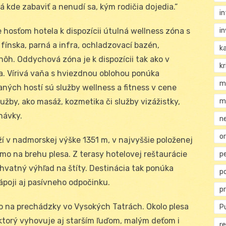
má kde zabaviť a nenudí sa, kým rodičia dojedia.“
i
i
 hosťom hotela k dispozícii útulná wellness zóna s
fínska, parná a infra, ochladzovací bazén,
k
ôh. Oddychová zóna je k dispozícii tak ako v
kr
ntra. Vírivá vaňa s hviezdnou oblohou ponúka
m
aných hostí sú služby wellness a fitness v cene
m
užby, ako masáž, kozmetika či služby vizážistky,
návky.
n
or
í v nadmorskej výške 1351 m, v najvyššie položenej
mo na brehu plesa. Z terasy hotelovej reštaurácie
p
úchvatný výhľad na štíty. Destinácia tak ponúka
p
ápoji aj pasívneho odpočinku.
p
to na prechádzky vo Vysokých Tatrách. Okolo plesa
Pu
ktorý vyhovuje aj starším ľuďom, malým deťom i
re