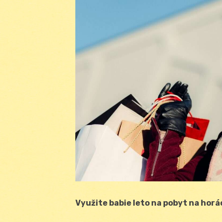
Využite babie leto na pobyt na hor