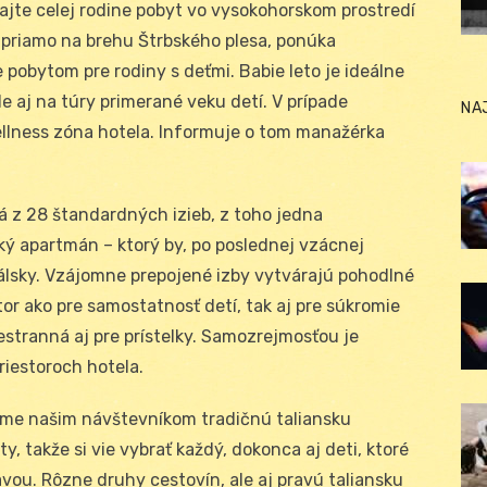
rajte celej rodine pobyt vo vysokohorskom prostredí
, priamo na brehu Štrbského plesa, ponúka
 pobytom pre rodiny s deťmi. Babie leto je ideálne
e aj na túry primerané veku detí. V prípade
NA
wellness zóna hotela. Informuje o tom manažérka
dá z 28 štandardných izieb, z toho jedna
ský apartmán – ktorý by, po poslednej vzácnej
álsky. Vzájomne prepojené izby vytvárajú pohodlné
tor ako pre samostatnosť detí, tak aj pre súkromie
iestranná aj pre prístelky. Samozrejmosťou je
riestoroch hotela.
kame našim návštevníkom tradičnú taliansku
, takže si vie vybrať každý, dokonca aj deti, ktoré
vou. Rôzne druhy cestovín, ale aj pravú taliansku