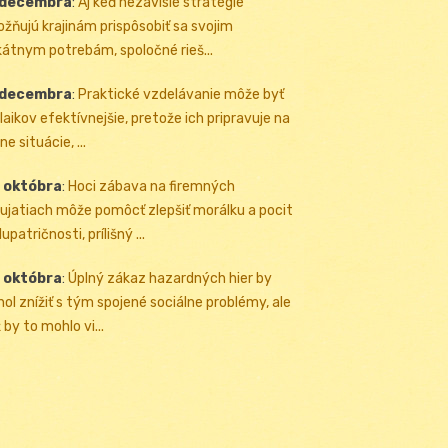
 decembra
:
Aj keď nezávislé stratégie
žňujú krajinám prispôsobiť sa svojim
kátnym potrebám, spoločné rieš...
 decembra
:
Praktické vzdelávanie môže byť
 laikov efektívnejšie, pretože ich pripravuje na
ne situácie, ...
 októbra
:
Hoci zábava na firemných
ujatiach môže pomôcť zlepšiť morálku a pocit
upatričnosti, prílišný ...
 októbra
:
Úplný zákaz hazardných hier by
ol znížiť s tým spojené sociálne problémy, ale
 by to mohlo vi...