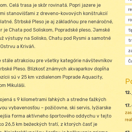
m. Celá trasa je skôr rovinatá. Popri jazere je
r
imi stanovišťami z dreveno-kovových konštrukcií
r
platné. Štrbské Pleso je aj základňou pre nenáročné,
úr je Chata pod Soliskom, Popradské pleso, Jamské
ti
 už výstupy na Solisko, Chatu pod Rysmi a samotné
t
 Ostrvu a Kriváň.
za
 stále atrakciou pre všetky kategórie návštevníkov
Ča
trbské Pleso. Blízkosť známych akvaparkov dopĺňa
pozícii sú v 25 km vzdialenom Poprade Aquacity,
P
om Mikuláši.
12.
pojená s 9 kilometrami ľahkých a stredne ťažkých
17.
ou vybavenosťou – požičovne, ski servis, lyžiarske
zas
mejšia forma aktívneho športového oddychu v tejto
real
ko 26,5 km bežeckých tratí, z ktorých časť je