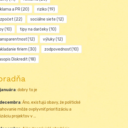
eklama a PR
(20)
riziko
(19)
ozpočet
(22)
sociálne siete
(12)
py
(10)
tipy na darčeky
(10)
ransparentnosť
(12)
výluky
(12)
kladanie firiem
(30)
zodpovednosť
(10)
sopis Diskredit
(18)
oradňa
 januára
:
dobry to je
 decembra
:
Áno, existujú obavy, že politické
ahovanie môže ovplyvniť prioritizáciu a
izáciu projektov v ...