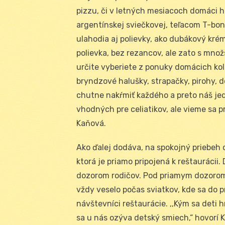
pizzu, či v letných mesiacoch domáci h
argentínskej sviečkovej, teľacom T-bo
ulahodia aj polievky, ako dubákový krém
polievka, bez rezancov, ale zato s množ
určite vyberiete z ponuky domácich ko
bryndzové halušky, strapačky, pirohy, d
chutne nakŕmiť každého a preto náš jed
vhodných pre celiatikov, ale vieme sa pr
Kaňová.
Ako ďalej dodáva, na spokojný priebeh 
ktorá je priamo pripojená k reštaurácii
dozorom rodičov. Pod priamym dozoro
vždy veselo počas sviatkov, kde sa do p
návštevníci reštaurácie. ,,Kým sa deti h
sa u nás ozýva detský smiech,“ hovorí