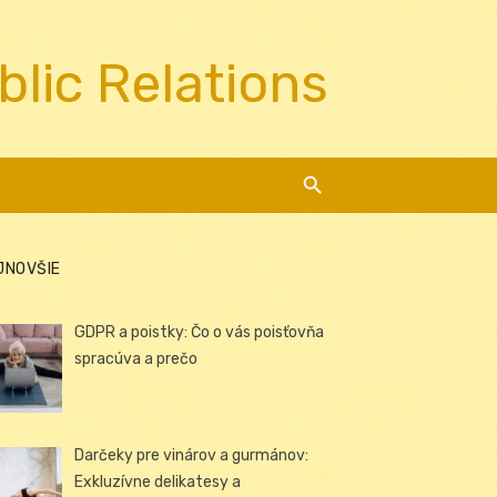
blic Relations
JNOVŠIE
GDPR a poistky: Čo o vás poisťovňa
spracúva a prečo
Darčeky pre vinárov a gurmánov:
Exkluzívne delikatesy a