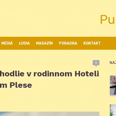
Pu
MÉDIÁ
ĽUDIA
MAGAZÍN
PORADŇA
KONTAKT
NA
0
hodlie v rodinnom Hoteli
om Plese