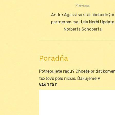
Previous
Navigácia
Previous
Andre Agassi sa stal obchodným
v
post:
partnerom majiteľa Norbi Update
článku
Norberta Schoberta
Poradňa
Potrebujete radu? Chcete pridať koment
textové pole nižšie. Ďakujeme ♥
VÁŠ TEXT