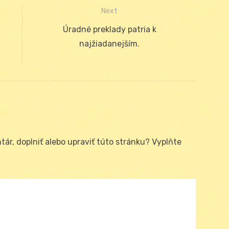
Next
Next
Úradné preklady patria k
post:
najžiadanejším.
ár, doplniť alebo upraviť túto stránku? Vyplňte