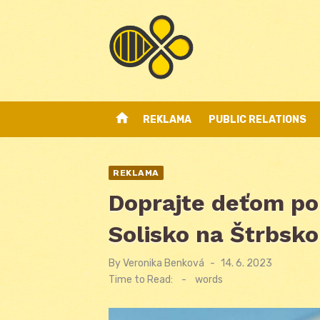
Skip
to
content
home
REKLAMA
PUBLIC RELATIONS
REKLAMA
Doprajte deťom po
Solisko na Štrbsk
By
Veronika Benková
Posted
14. 6. 2023
on
Time to Read:
-
words