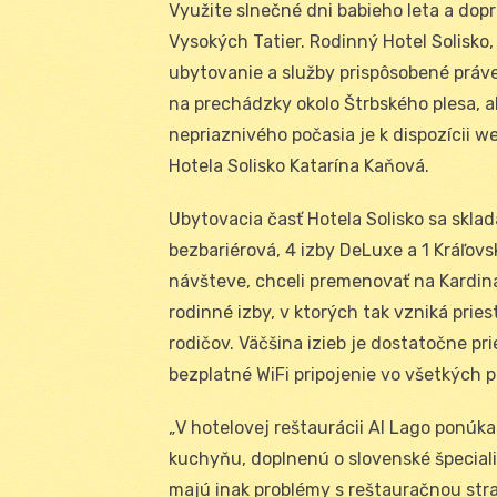
Využite slnečné dni babieho leta a dop
Vysokých Tatier. Rodinný Hotel Solisko
ubytovanie a služby prispôsobené práve
na prechádzky okolo Štrbského plesa, al
nepriaznivého počasia je k dispozícii 
Hotela Solisko Katarína Kaňová.
Ubytovacia časť Hotela Solisko sa skla
bezbariérová, 4 izby DeLuxe a 1 Kráľov
návšteve, chceli premenovať na Kardin
rodinné izby, v ktorých tak vzniká pries
rodičov. Väčšina izieb je dostatočne pr
bezplatné WiFi pripojenie vo všetkých p
„V hotelovej reštaurácii Al Lago ponú
kuchyňu, doplnenú o slovenské špeciality
majú inak problémy s reštauračnou stra