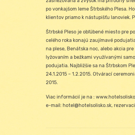
zasnežovaná a zvyšok má prírodný sneh
po vonkajšom leme Štrbského Plesa. Hot
klientov priamo k nástupišťu lanoviek. 
Štrbské Pleso je obľúbené miesto pre pob
celého roka konajú zaujímavé podujati
na plese, Benátska noc, alebo akcia pre
lyžovaním a bežkami využívanými samo
podujatia. Najbližšie sa na Štrbskom P
24.1.2015 – 1.2.2015. Otvárací ceremon
2015.
Viac informácií je na : www.hotelsolisk
e-mail: hotel@hotelsolisko.sk, rezervac