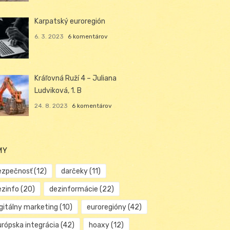
Karpatský euroregión
6. 3. 2023
6 komentárov
Kráľovná Ruží 4 – Juliana
Ludviková, 1. B
24. 8. 2023
6 komentárov
MY
ezpečnosť
(12)
darčeky
(11)
ezinfo
(20)
dezinformácie
(22)
igitálny marketing
(10)
euroregióny
(42)
urópska integrácia
(42)
hoaxy
(12)