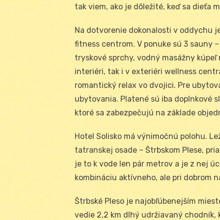
tak viem, ako je dôležité, keď sa dieťa 
Na dotvorenie dokonalosti v oddychu je
fitness centrom. V ponuke sú 3 sauny – 
tryskové sprchy, vodný masážny kúpeľ n
interiéri, tak i v exteriéri wellness ce
romantický relax vo dvojici. Pre ubytov
ubytovania. Platené sú iba doplnkové sl
ktoré sa zabezpečujú na základe objed
Hotel Solisko má výnimočnú polohu. Lež
tatranskej osade – Štrbskom Plese, pria
je to k vode len pár metrov a je z nej 
kombináciu aktívneho, ale pri dobrom n
Štrbské Pleso je najobľúbenejším mies
vedie 2,2 km dlhý udržiavaný chodník, 