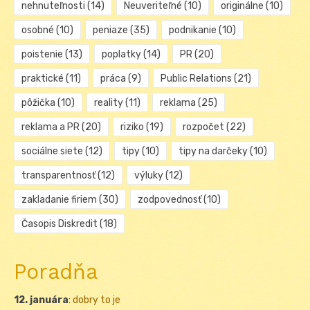
nehnuteľnosti
(14)
Neuveriteľné
(10)
originálne
(10)
osobné
(10)
peniaze
(35)
podnikanie
(10)
poistenie
(13)
poplatky
(14)
PR
(20)
praktické
(11)
práca
(9)
Public Relations
(21)
pôžička
(10)
reality
(11)
reklama
(25)
reklama a PR
(20)
riziko
(19)
rozpočet
(22)
sociálne siete
(12)
tipy
(10)
tipy na darčeky
(10)
transparentnosť
(12)
výluky
(12)
zakladanie firiem
(30)
zodpovednosť
(10)
Časopis Diskredit
(18)
Poradňa
12. januára
:
dobry to je