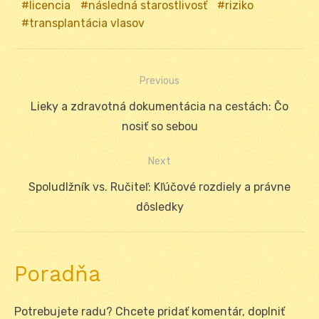
licencia
následná starostlivosť
riziko
transplantácia vlasov
Previous
Navigácia
Previous
Lieky a zdravotná dokumentácia na cestách: Čo
v
post:
nosiť so sebou
článku
Next
Next
Spoludlžník vs. Ručiteľ: Kľúčové rozdiely a právne
post:
dôsledky
Poradňa
Potrebujete radu? Chcete pridať komentár, doplniť