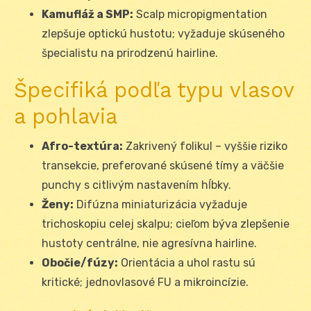
Kamufláž a SMP:
Scalp micropigmentation
zlepšuje optickú hustotu; vyžaduje skúseného
špecialistu na prirodzenú hairline.
Špecifiká podľa typu vlasov
a pohlavia
Afro-textúra:
Zakrivený folikul – vyššie riziko
transekcie, preferované skúsené tímy a väčšie
punchy s citlivým nastavením hĺbky.
Ženy:
Difúzna miniaturizácia vyžaduje
trichoskopiu celej skalpu; cieľom býva zlepšenie
hustoty centrálne, nie agresívna hairline.
Obočie/fúzy:
Orientácia a uhol rastu sú
kritické; jednovlasové FU a mikroincízie.