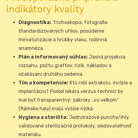
indikátory kvality
Diagnostika:
Trichoskopia, fotografia
štandardizovaných uhlov, posúdenie
miniaturizácie a hrúbky vlasu, rodinná
anamnéza.
Plán a informovaný súhlas:
Jasná projekcia
rozsahu, počtu graftov, rizík, nákladov a
očakávaní druhého sedenia.
Tím a kompetencie:
Kto robí extrakciu, incízie a
implantáciu? Podiel lekára verzus technici by
mal byť transparentný; zákroky „vo veľkom“
(flámske haly) majú vyššie riziká.
Hygiena a sterilita:
Jednorazové punchy/ihly,
validované sterilizačné protokoly, sledovateľnosť
materiálu.