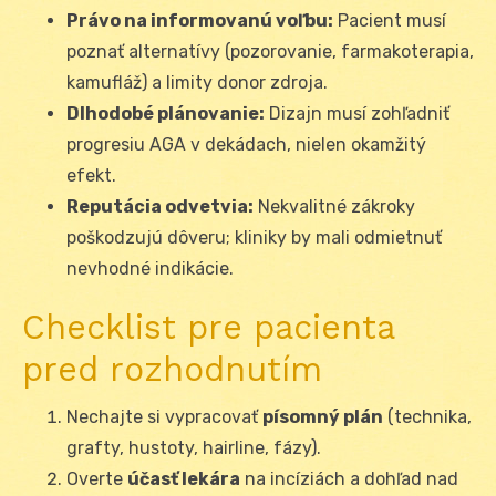
Právo na informovanú voľbu:
Pacient musí
poznať alternatívy (pozorovanie, farmakoterapia,
kamufláž) a limity donor zdroja.
Dlhodobé plánovanie:
Dizajn musí zohľadniť
progresiu AGA v dekádach, nielen okamžitý
efekt.
Reputácia odvetvia:
Nekvalitné zákroky
poškodzujú dôveru; kliniky by mali odmietnuť
nevhodné indikácie.
Checklist pre pacienta
pred rozhodnutím
Nechajte si vypracovať
písomný plán
(technika,
grafty, hustoty, hairline, fázy).
Overte
účasť lekára
na incíziách a dohľad nad