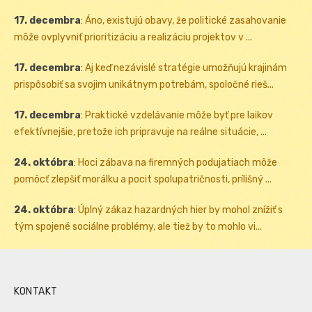
17. decembra
:
Áno, existujú obavy, že politické zasahovanie
môže ovplyvniť prioritizáciu a realizáciu projektov v ...
17. decembra
:
Aj keď nezávislé stratégie umožňujú krajinám
prispôsobiť sa svojim unikátnym potrebám, spoločné rieš...
17. decembra
:
Praktické vzdelávanie môže byť pre laikov
efektívnejšie, pretože ich pripravuje na reálne situácie, ...
24. októbra
:
Hoci zábava na firemných podujatiach môže
pomôcť zlepšiť morálku a pocit spolupatričnosti, prílišný ...
24. októbra
:
Úplný zákaz hazardných hier by mohol znížiť s
tým spojené sociálne problémy, ale tiež by to mohlo vi...
KONTAKT