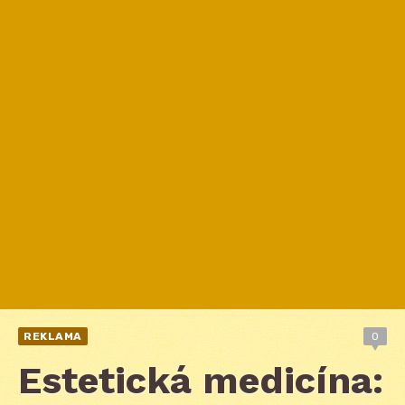
REKLAMA
0
Estetická medicína: