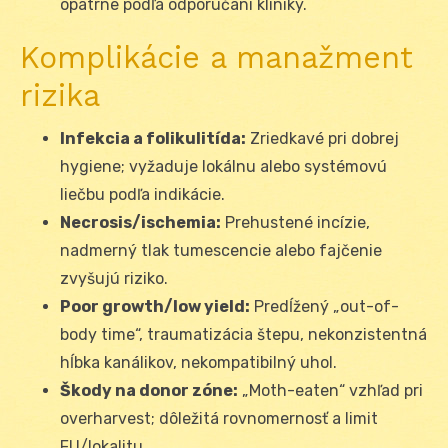
opatrne podľa odporúčaní kliniky.
Komplikácie a manažment
rizika
Infekcia a folikulitída:
Zriedkavé pri dobrej
hygiene; vyžaduje lokálnu alebo systémovú
liečbu podľa indikácie.
Necrosis/ischemia:
Prehustené incízie,
nadmerný tlak tumescencie alebo fajčenie
zvyšujú riziko.
Poor growth/low yield:
Predĺžený „out-of-
body time“, traumatizácia štepu, nekonzistentná
hĺbka kanálikov, nekompatibilný uhol.
Škody na donor zóne:
„Moth-eaten“ vzhľad pri
overharvest; dôležitá rovnomernosť a limit
FU/lokalitu.