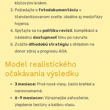
kľúčovými krokmi.
Požiadajte o
fotodokumentáciu
v
štandardizovanom svetle, ideálne aj medzifázy
hojenia.
Spýtajte sa na
politiku revízií
, komplikácií a
následnú
dostupnosť
tímu po návrate.
Zvážte
dlhodobú stratégiu
s ohľadom na
donor zdroj a progresiu AGA.
Model realistického
očakávania výsledku
3 mesiace:
Prvé nové vlasy, často krehké a
nerovnomerné.
6–9 mesiacov:
Výraznejšie zahustenie,
zlepšenie textúry a kalibru vlasu.