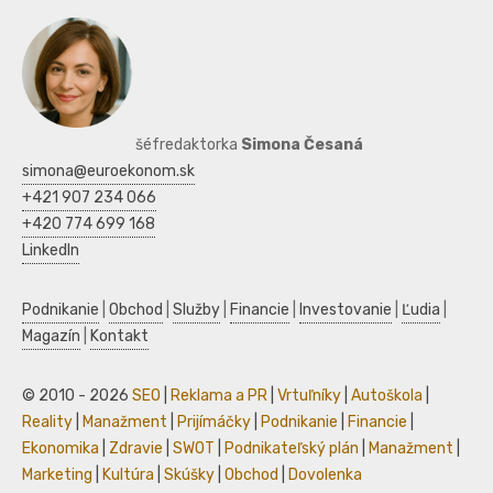
šéfredaktorka
Simona Česaná
simona@euroekonom.sk
+421 907 234 066
+420 774 699 168
LinkedIn
Podnikanie
|
Obchod
|
Služby
|
Financie
|
Investovanie
|
Ľudia
|
Magazín
|
Kontakt
© 2010 - 2026
SEO
|
Reklama a PR
|
Vrtuľníky
|
Autoškola
|
Reality
|
Manažment
|
Prijímáčky
|
Podnikanie
|
Financie
|
Ekonomika
|
Zdravie
|
SWOT
|
Podnikateľský plán
|
Manažment
|
Marketing
|
Kultúra
|
Skúšky
|
Obchod
|
Dovolenka