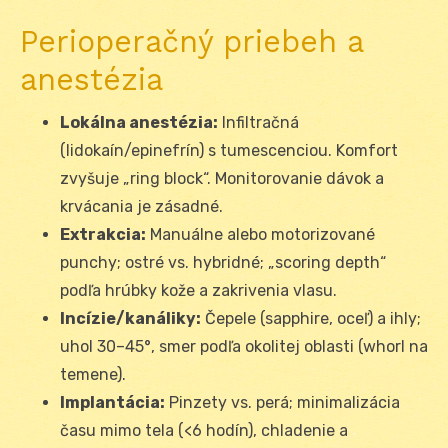
Perioperačný priebeh a
anestézia
Lokálna anestézia:
Infiltračná
(lidokaín/epinefrín) s tumescenciou. Komfort
zvyšuje „ring block“. Monitorovanie dávok a
krvácania je zásadné.
Extrakcia:
Manuálne alebo motorizované
punchy; ostré vs. hybridné; „scoring depth“
podľa hrúbky kože a zakrivenia vlasu.
Incízie/kanáliky:
Čepele (sapphire, oceľ) a ihly;
uhol 30–45°, smer podľa okolitej oblasti (whorl na
temene).
Implantácia:
Pinzety vs. perá; minimalizácia
času mimo tela (<6 hodín), chladenie a