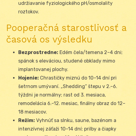
udržiavanie fyziologického pH/osmolality
roztokov.
Pooperačná starostlivosť a
časová os výsledku
Bezprostredne:
Edém čela/temena 2–4 dni;
spánok s eleváciou, studené obklady mimo
implantovanej plochy.
Hojenie:
Chrastičky miznú do 10–14 dní pri
šetrnom umývaní. „Shedding“ štepu v 2.–6.
týždni je normálny; rast od 3. mesiaca,
remodelácia 6.–12. mesiac, finálny obraz do 12–
18 mesiacov.
Režim:
Vyhnúť sa slnku, saune, bazénom a
intenzívnej záťaži 10–14 dní; prilby a čiapky