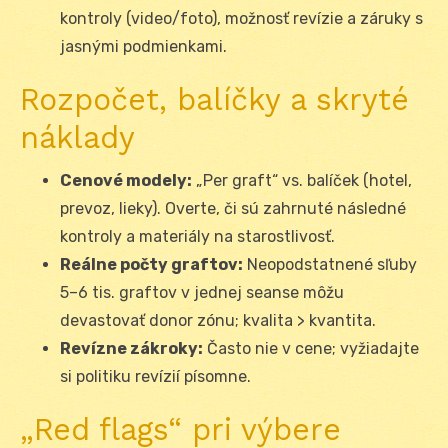
kontroly (video/foto), možnosť revízie a záruky s
jasnými podmienkami.
Rozpočet, balíčky a skryté
náklady
Cenové modely:
„Per graft“ vs. balíček (hotel,
prevoz, lieky). Overte, či sú zahrnuté následné
kontroly a materiály na starostlivosť.
Reálne počty graftov:
Neopodstatnené sľuby
5–6 tis. graftov v jednej seanse môžu
devastovať donor zónu; kvalita > kvantita.
Revízne zákroky:
Často nie v cene; vyžiadajte
si politiku revízií písomne.
„Red flags“ pri výbere