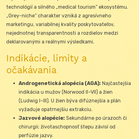
technológií a silného „medical tourism“ ekosystému.
„Grey-niche“ charakter vzniká z agresívneho
marketingu, variabilnej kvality poskytovateľov,
nejednotnej transparentnosti a rozdielov medzi
deklarovanými a reálnymi výsledkami.
Indikácie, limity a
očakávania
Androgenetická alopécia (AGA):
Najčastejšia
indikácia u mužov (Norwood II–VII) a žien
(Ludwig I–III). U žien býva difúznejšia a plán
vyžaduje opatrnejšiu extrakciu.
Jazvové alopécie:
Sekundárne po úrazoch či
chirurgii; životaschopnosť štepu závisí od
perfúzie jazvy.