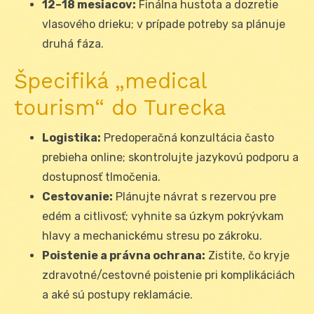
12–18 mesiacov:
Finálna hustota a dozretie
vlasového drieku; v prípade potreby sa plánuje
druhá fáza.
Špecifiká „medical
tourism“ do Turecka
Logistika:
Predoperačná konzultácia často
prebieha online; skontrolujte jazykovú podporu a
dostupnosť tlmočenia.
Cestovanie:
Plánujte návrat s rezervou pre
edém a citlivosť; vyhnite sa úzkym pokrývkam
hlavy a mechanickému stresu po zákroku.
Poistenie a právna ochrana:
Zistite, čo kryje
zdravotné/cestovné poistenie pri komplikáciách
a aké sú postupy reklamácie.