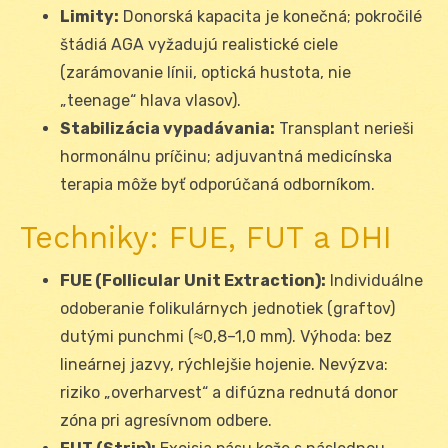
Limity:
Donorská kapacita je konečná; pokročilé
štádiá AGA vyžadujú realistické ciele
(zarámovanie línii, optická hustota, nie
„teenage“ hlava vlasov).
Stabilizácia vypadávania:
Transplant nerieši
hormonálnu príčinu; adjuvantná medicínska
terapia môže byť odporúčaná odborníkom.
Techniky: FUE, FUT a DHI
FUE (Follicular Unit Extraction):
Individuálne
odoberanie folikulárnych jednotiek (graftov)
dutými punchmi (≈0,8–1,0 mm). Výhoda: bez
lineárnej jazvy, rýchlejšie hojenie. Nevýzva:
riziko „overharvest“ a difúzna rednutá donor
zóna pri agresívnom odbere.