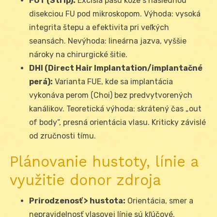
FUT (Strip):
Excisia pásu kože s následnou
disekciou FU pod mikroskopom. Výhoda: vysoká
integrita štepu a efektivita pri veľkých
seansách. Nevýhoda: lineárna jazva, vyššie
nároky na chirurgické šitie.
DHI (Direct Hair Implantation/implantačné
perá):
Varianta FUE, kde sa implantácia
vykonáva perom (Choi) bez predvytvorených
kanálikov. Teoretická výhoda: skrátený čas „out
of body“, presná orientácia vlasu. Kriticky závislé
od zručnosti tímu.
Plánovanie hustoty, línie a
využitie donor zdroja
Prirodzenosť > hustota:
Orientácia, smer a
nepravidelnosť vlasovej línie sú kľúčové.