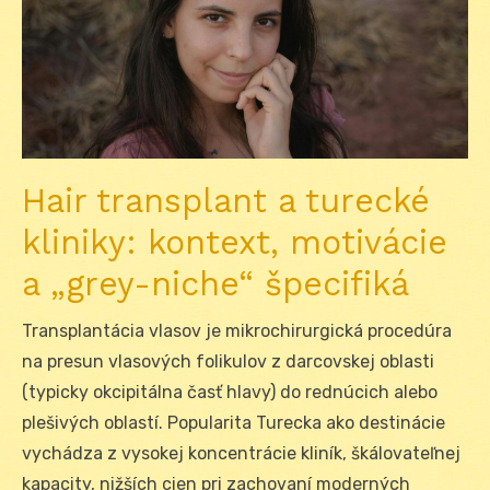
Hair transplant a turecké
kliniky: kontext, motivácie
a „grey-niche“ špecifiká
Transplantácia vlasov je mikrochirurgická procedúra
na presun vlasových folikulov z darcovskej oblasti
(typicky okcipitálna časť hlavy) do rednúcich alebo
plešivých oblastí. Popularita Turecka ako destinácie
vychádza z vysokej koncentrácie kliník, škálovateľnej
kapacity, nižších cien pri zachovaní moderných