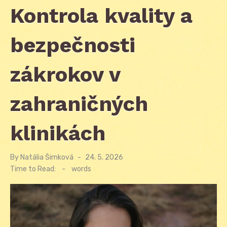
Kontrola kvality a
bezpečnosti
zákrokov v
zahraničných
klinikách
By
Natália Šimková
Posted
24. 5. 2026
on
Time to Read:
-
words