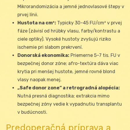
Mikrorandomizácia a jemné jednovlasové štepy v
prvej línii.
Hustota na cm²:
Typicky 30–45 FU/cm² v prvej
fáze (závisí od hrúbky vlasu, farby/kontrastu a
ciele optiky). Vysoké hustoty zvyšujú riziko
ischemie pri slabom prekrvení.
Donorská ekonomika:
Priemerne 5–7 tis. FU v
bezpečnej donor zóne; afro-textúra dáva viac
krytia pri menšej hustote, jemné rovné blond
vlasy naopak menej.
„Safe donor zone“ a retrogradná alopécia:
Nutná presná diagnostika; extrakcia mimo
bezpečnej zóny vedie k vypadnutiu transplantu
v budúcnosti.
Predoperačná príprava a