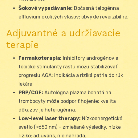
Šokové vypadávanie:
Dočasná telogénna
effluvium okolitých vlasov; obvykle reverzibilné.
Adjuvantné a udržiavacie
terapie
Farmakoterapia:
Inhibítory androgénov a
topické stimulanty rastu môžu stabilizovať
progresiu AGA; indikácia a riziká patria do rúk
lekára.
PRP/CGF:
Autológna plazma bohatá na
trombocyty môže podporiť hojenie; kvalita
dôkazov je heterogénna.
Low-level laser therapy:
Nízkoenergetické
svetlo (≈650 nm) – zmiešané výsledky, nízke
riziko; adjuvans, nie náhrada.