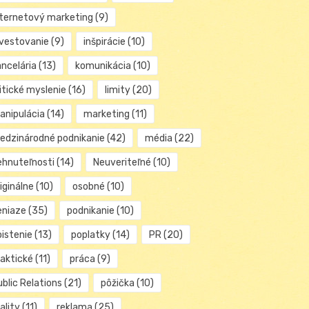
nternetový marketing
(9)
nvestovanie
(9)
inšpirácie
(10)
ancelária
(13)
komunikácia
(10)
itické myslenie
(16)
limity
(20)
anipulácia
(14)
marketing
(11)
edzinárodné podnikanie
(42)
média
(22)
ehnuteľnosti
(14)
Neuveriteľné
(10)
iginálne
(10)
osobné
(10)
eniaze
(35)
podnikanie
(10)
oistenie
(13)
poplatky
(14)
PR
(20)
raktické
(11)
práca
(9)
blic Relations
(21)
pôžička
(10)
ality
(11)
reklama
(25)