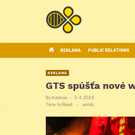
Skip
to
content
home
REKLAMA
PUBLIC RELATIONS
REKLAMA
GTS spúšťa nové 
By
Inzercia
Posted
3. 4. 2023
on
Time to Read:
-
words