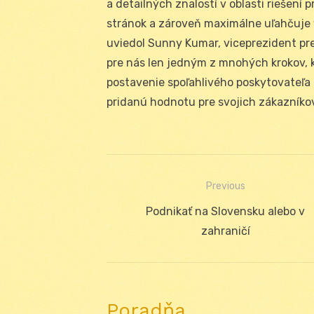
a detailných znalostí v oblasti riešení 
stránok a zároveň maximálne uľahčuje v
uviedol Sunny Kumar, viceprezident pre
pre nás len jedným z mnohých krokov, 
postavenie spoľahlivého poskytovateľa
pridanú hodnotu pre svojich zákazníkov
Previous
Navigácia
Previous
Podnikať na Slovensku alebo v
v
post:
zahraničí
článku
Poradňa