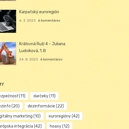
Karpatský euroregión
6. 3. 2023
6 komentárov
Kráľovná Ruží 4 – Juliana
Ludviková, 1. B
24. 8. 2023
6 komentárov
MY
ezpečnosť
(11)
darčeky
(11)
ezinfo
(20)
dezinformácie
(22)
igitálny marketing
(10)
euroregióny
(42)
urópska integrácia
(42)
hoaxy
(12)