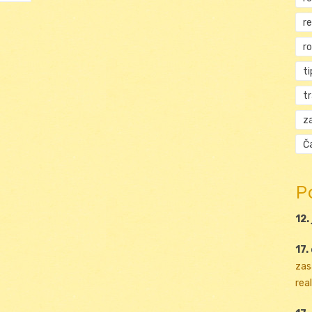
r
r
ti
t
za
Ča
P
12.
17.
zas
real