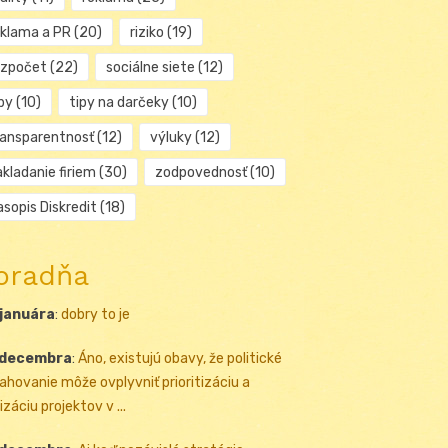
eklama a PR
(20)
riziko
(19)
ozpočet
(22)
sociálne siete
(12)
py
(10)
tipy na darčeky
(10)
ransparentnosť
(12)
výluky
(12)
kladanie firiem
(30)
zodpovednosť
(10)
sopis Diskredit
(18)
oradňa
 januára
:
dobry to je
 decembra
:
Áno, existujú obavy, že politické
ahovanie môže ovplyvniť prioritizáciu a
izáciu projektov v ...