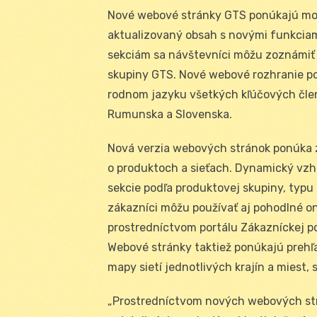
Nové webové stránky GTS ponúkajú mode
aktualizovaný obsah s novými funkcia
sekciám sa návštevníci môžu zoznámiť s
skupiny GTS. Nové webové rozhranie po
rodnom jazyku všetkých kľúčových členo
Rumunska a Slovenska.
Nová verzia webových stránok ponúka 
o produktoch a sieťach. Dynamický vzh
sekcie podľa produktovej skupiny, typu 
zákazníci môžu používať aj pohodlné on
prostredníctvom portálu Zákazníckej po
Webové stránky taktiež ponúkajú prehľ
mapy sietí jednotlivých krajín a miest
„Prostredníctvom nových webových strá