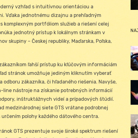
rný vzhľad s intuitívnou orientáciou a
mi. Vďaka jednotnému dizajnu a prehľadným
 komplexným portfóliom služieb a riešení celej
NA
núka jednotný prístup k lokálnym stránkam v
v skupiny – Českej republiky, Maďarska, Poľska,
zákazníkom ľahší prístup ku kľúčovým informáciám
ľad stránok umožňuje jediným kliknutím vyberať
a odboru zákazníka, či hľadaného riešenia. Navyše,
-line nástroje na získanie potrebných informácií
dpory, inštruktážnych videí a prípadových štúdií.
ad medzinárodnej siete GTS vrátane podrobnej
, s určením polohy každého dátového centra.
nok GTS prezentuje svoje široké spektrum riešení