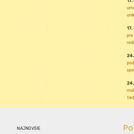
17.
umo
uni
17.
pre
reál
24.
pod
spol
24.
moh
tiež
Po
NAJNOVŠIE