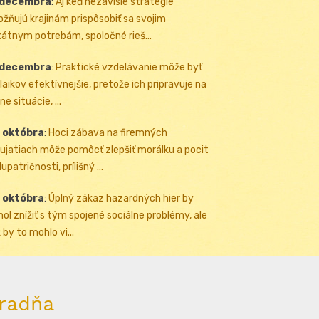
 decembra
:
Aj keď nezávislé stratégie
žňujú krajinám prispôsobiť sa svojim
kátnym potrebám, spoločné rieš...
 decembra
:
Praktické vzdelávanie môže byť
 laikov efektívnejšie, pretože ich pripravuje na
ne situácie, ...
 októbra
:
Hoci zábava na firemných
ujatiach môže pomôcť zlepšiť morálku a pocit
upatričnosti, prílišný ...
 októbra
:
Úplný zákaz hazardných hier by
ol znížiť s tým spojené sociálne problémy, ale
 by to mohlo vi...
radňa