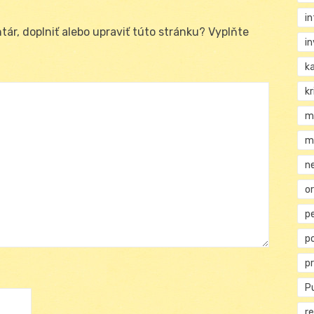
i
ár, doplniť alebo upraviť túto stránku? Vyplňte
i
k
kr
m
m
n
or
p
p
p
Pu
re