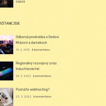
casco
JČÍTANEJŠIE
Odborná prednáška o Dedovi
Mrázovi a darčekoch
10. 2. 2015
6 komentárov
Regionálný rozvojový zväz
Industrieviertel
20. 2. 2023
6 komentárov
Poznáte webhosting?
23. 3. 2023
6 komentárov