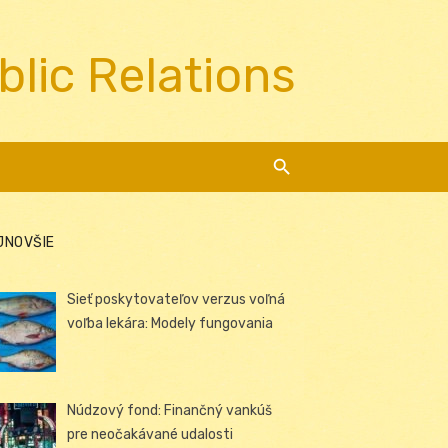
blic Relations
JNOVŠIE
Sieť poskytovateľov verzus voľná
voľba lekára: Modely fungovania
Núdzový fond: Finančný vankúš
pre neočakávané udalosti