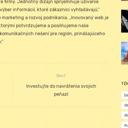
pre firmy. Jednotný dizajn spríjemňuje užívanie
ýber informácií, ktoré zákazníci vyhľadávajú,“
 marketing a rozvoj podnikania. „Inovovaný web je
ktorými potvrdzujeme a posilňujeme naše
 komunikačných riešení pre región, prinášajúceho
.“
Next
TÉ
Next
Investujte do navrátenia svojich
post:
peňazí
b
d
d
e