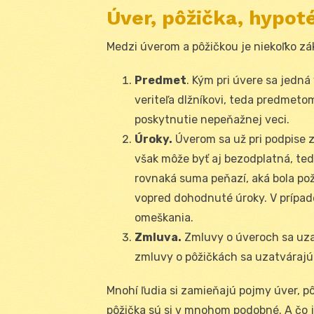
Úver, pôžička, hypot
Medzi úverom a pôžičkou je niekoľko zák
Predmet
. Kým pri úvere sa jedn
veriteľa dlžníkovi, teda predmetom
poskytnutie nepeňažnej veci.
Úroky.
Úverom sa už pri podpise z
však môže byť aj bezodplatná, ted
rovnaká suma peňazí, aká bola poži
vopred dohodnuté úroky. V prípade
omeškania.
Zmluva.
Zmluvy o úveroch sa uz
zmluvy o pôžičkách sa uzatvárajú
Mnohí ľudia si zamieňajú pojmy úver, p
pôžička sú si v mnohom podobné. A čo 