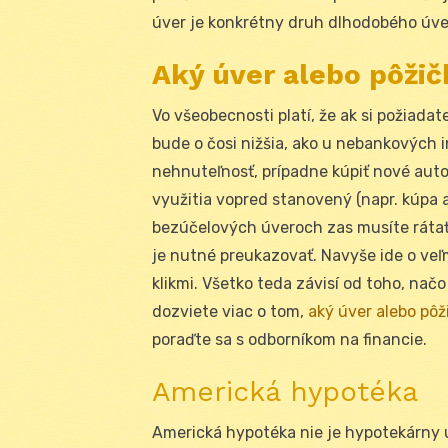
úver je konkrétny druh dlhodobého úver
Aký úver alebo pôžič
Vo všeobecnosti platí, že ak si požiada
bude o čosi nižšia, ako u nebankových i
nehnuteľnosť, prípadne kúpiť nové auto,
využitia vopred stanovený (napr. kúpa a
bezúčelových úveroch zas musíte rátať
je nutné preukazovať. Navyše ide o veľm
klikmi. Všetko teda závisí od toho, nač
dozviete viac o tom,
aký úver alebo pôž
poraďte sa s odborníkom na financie.
Americká hypotéka
Americká hypotéka nie je hypotekárny ú