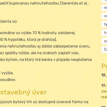
ečiť kupovanou nehnuteľnosťou (Serenčés et al.,
r
r
lienta sú:
ti
aximálne vo výške 70 % hodnoty založenej
t
00 % hypotéku, ktorá je drahšia),
za
nia nehnuteľnosťou aj ďalšie zabezpečenie úveru,
Ča
sú splátky nižšie, ale na úrokoch zaplatí viac,
bo bytom, na ktorý má banka v prípade nesplatenia
P
 vyššie,
12.
posudkov.
17.
 stavebný úver
zas
real
ujúcich bytový trh sú dostupné úverové formy na