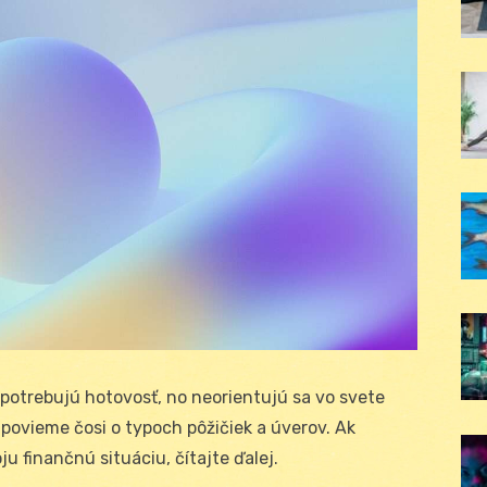
í potrebujú hotovosť, no neorientujú sa vo svete
 povieme čosi o typoch pôžičiek a úverov. Ak
u finančnú situáciu, čítajte ďalej.