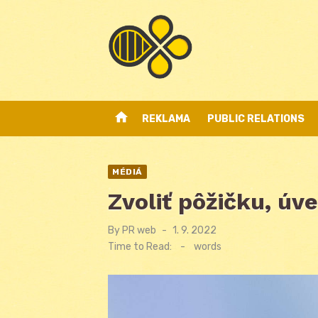
Skip
to
content
home
REKLAMA
PUBLIC RELATIONS
MÉDIÁ
Zvoliť pôžičku, úve
By
PR web
Posted
1. 9. 2022
on
Time to Read:
-
words