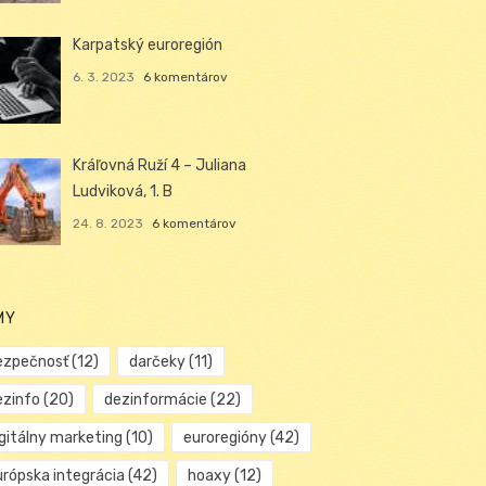
Karpatský euroregión
6. 3. 2023
6 komentárov
Kráľovná Ruží 4 – Juliana
Ludviková, 1. B
24. 8. 2023
6 komentárov
MY
ezpečnosť
(12)
darčeky
(11)
ezinfo
(20)
dezinformácie
(22)
igitálny marketing
(10)
euroregióny
(42)
urópska integrácia
(42)
hoaxy
(12)