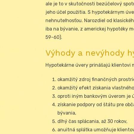
ale je to v skutočnosti bezúčelový spot
jeho účel použitia. S hypotekárnym úve
nehnuteľnosťou. Narozdiel od klasickéh
iba na bývanie, z americkej hypotéky mô
59-60).
Výhody a nevýhody h
Hypotekárne úvery prinášajú klientovi
okamžitý zdroj finančných prostr
okamžitý efekt získania vlastného
oproti iným bankovým úverom je 
získanie podpory od štátu pre obč
bývania,
dlhý čas splácania, až 30 rokov,
anuitná splátka umožňuje kliento