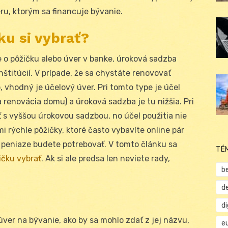
u, ktorým sa financuje bývanie.
ku si vybrať?
te o pôžičku alebo úver v banke, úroková sadzba
nštitúcií. V prípade, že sa chystáte renovovať
 vhodný je účelový úver. Pri tomto type je účel
 renovácia domu) a úroková sadzba je tu nižšia. Pri
 s vyššou úrokovou sadzbou, no účel použitia nie
i rýchle pôžičky, ktoré často vybavíte online pár
o peniaze budete potrebovať. V tomto článku sa
TÉ
ičku vybrať
. Ak si ale predsa len neviete rady,
b
d
d
ver na bývanie, ako by sa mohlo zdať z jej názvu,
e