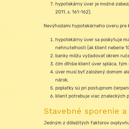
hypotekárny úver je možné zabezp
2011, s. 161-162).
Nevýhodami hypotekárneho úveru pre k
hypotekárny úver sa poskytuje m
nehnuteľnosti (ak klient neberie 1
banky môžu vyžadovať okrem ruče
čím dlhšie klient úver spláca, tým 
úver musí byť založený domom ale
nárok,
poplatky sú pri postupnom čerpaní
klient potrebuje viac znaleckých 
Stavebné sporenie a
Jedným z dôležitých faktorov ovplyvň