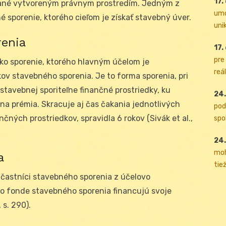
17.
vané vytvoreným právnym prostredím. Jedným z
umo
 sporenie, ktorého cieľom je získať stavebný úver.
uni
renia
17.
pre
o sporenie, ktorého hlavným účelom je
reál
ov stavebného sporenia. Je to forma sporenia, pri
 stavebnej sporiteľne finančné prostriedky, ku
24.
na prémia. Skracuje aj čas čakania jednotlivých
pod
čných prostriedkov, spravidla 6 rokov (Sivák et al.,
spol
24.
moh
a
tiež
účastníci stavebného sporenia z účelovo
o fonde stavebného sporenia financujú svoje
 s. 290).