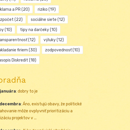
eklama a PR
(20)
riziko
(19)
ozpočet
(22)
sociálne siete
(12)
py
(10)
tipy na darčeky
(10)
ransparentnosť
(12)
výluky
(12)
kladanie firiem
(30)
zodpovednosť
(10)
sopis Diskredit
(18)
oradňa
 januára
:
dobry to je
 decembra
:
Áno, existujú obavy, že politické
ahovanie môže ovplyvniť prioritizáciu a
izáciu projektov v ...