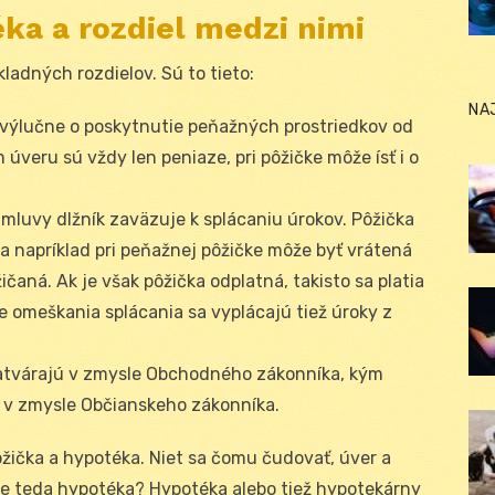
éka a rozdiel medzi nimi
ladných rozdielov. Sú to tieto:
NA
á výlučne o poskytnutie peňažných prostriedkov od
 úveru sú vždy len peniaze, pri pôžičke môže ísť i o
mluvy dlžník zaväzuje k splácaniu úrokov. Pôžička
a napríklad pri peňažnej pôžičke môže byť vrátená
čaná. Ak je však pôžička odplatná, takisto sa platia
 omeškania splácania sa vyplácajú tiež úroky z
atvárajú v zmysle Obchodného zákonníka, kým
 v zmysle Občianskeho zákonníka.
ôžička a hypotéka. Niet sa čomu čudovať, úver a
je teda hypotéka? Hypotéka alebo tiež hypotekárny