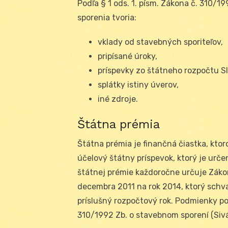
Podľa § 1 ods. 1. písm. Zákona č. 310/
sporenia tvoria:
vklady od stavebných sporiteľov,
pripísané úroky,
príspevky zo štátneho rozpočtu Sl
splátky istiny úverov,
iné zdroje.
Štátna prémia
Štátna prémia je finančná čiastka, ktor
účelový štátny príspevok, ktorý je urč
štátnej prémie každoročne určuje Zákon
decembra 2011 na rok 2014, ktorý schva
príslušný rozpočtový rok. Podmienky p
310/1992 Zb. o stavebnom sporení (Sivák 