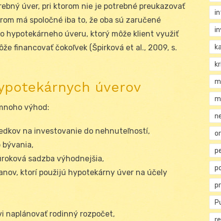
rebný úver, pri ktorom nie je potrebné preukazovať
i
rom má spoločné iba to, že oba sú zaručené
i
o hypotekárneho úveru, ktorý môže klient využiť
k
že financovať čokoľvek (Špirková et al., 2009, s.
kr
m
ypotekárnych úverov
m
 mnoho výhod:
n
iedkov na investovanie do nehnuteľností,
or
 bývania,
p
úroková sadzba výhodnejšia,
p
anov, ktorí použijú hypotekárny úver na účely
p
Pu
vi naplánovať rodinný rozpočet,
re