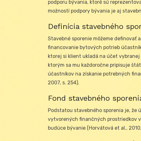
podporu bývania, ktoré sú reprezento
možností podpory bývania je aj stavebné
Definícia stavebného spo
Stavebné sporenie môžeme definovať ak
financovanie bytových potrieb účastník
ktorej si klient ukladá na účet vybranej
ktorým sa mu každoročne pripisuje štát
účastníkov na získanie potrebných finan
2007, s. 254).
Fond stavebného sporeni
Podstatou stavebného sporenia je, že 
vytvorených finančných prostriedkov v
budúce bývanie (Horvátová et al., 2010,