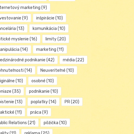
nternetový marketing
(9)
nvestovanie
(9)
inšpirácie
(10)
ancelária
(13)
komunikácia
(10)
itické myslenie
(16)
limity
(20)
anipulácia
(14)
marketing
(11)
edzinárodné podnikanie
(42)
média
(22)
ehnuteľnosti
(14)
Neuveriteľné
(10)
iginálne
(10)
osobné
(10)
eniaze
(35)
podnikanie
(10)
oistenie
(13)
poplatky
(14)
PR
(20)
raktické
(11)
práca
(9)
blic Relations
(21)
pôžička
(10)
ality
(11)
reklama
(25)