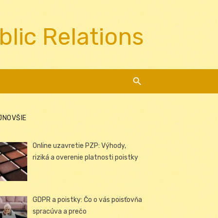
blic Relations
JNOVŠIE
Online uzavretie PZP: Výhody,
riziká a overenie platnosti poistky
GDPR a poistky: Čo o vás poisťovňa
spracúva a prečo