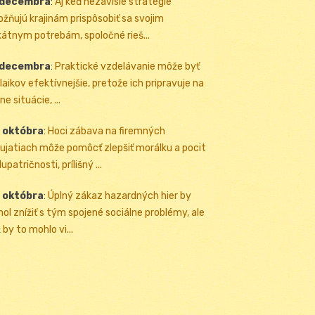
 decembra
:
Aj keď nezávislé stratégie
žňujú krajinám prispôsobiť sa svojim
kátnym potrebám, spoločné rieš...
 decembra
:
Praktické vzdelávanie môže byť
 laikov efektívnejšie, pretože ich pripravuje na
ne situácie, ...
 októbra
:
Hoci zábava na firemných
ujatiach môže pomôcť zlepšiť morálku a pocit
upatričnosti, prílišný ...
 októbra
:
Úplný zákaz hazardných hier by
ol znížiť s tým spojené sociálne problémy, ale
 by to mohlo vi...