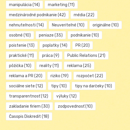
manipulácia
(14)
marketing
(11)
medzinárodné podnikanie
(42)
média
(22)
nehnuteľnosti
(14)
Neuveriteľné
(10)
originálne
(10)
osobné
(10)
peniaze
(35)
podnikanie
(10)
poistenie
(13)
poplatky
(14)
PR
(20)
praktické
(11)
práca
(9)
Public Relations
(21)
pôžička
(10)
reality
(11)
reklama
(25)
reklama a PR
(20)
riziko
(19)
rozpočet
(22)
sociálne siete
(12)
tipy
(10)
tipy na darčeky
(10)
transparentnosť
(12)
výluky
(12)
zakladanie firiem
(30)
zodpovednosť
(10)
Časopis Diskredit
(18)