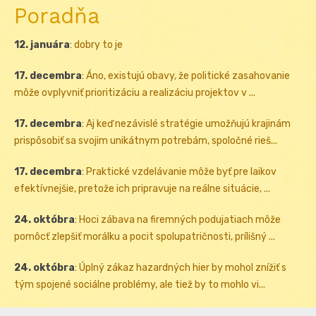
Poradňa
12. januára
:
dobry to je
17. decembra
:
Áno, existujú obavy, že politické zasahovanie
môže ovplyvniť prioritizáciu a realizáciu projektov v ...
17. decembra
:
Aj keď nezávislé stratégie umožňujú krajinám
prispôsobiť sa svojim unikátnym potrebám, spoločné rieš...
17. decembra
:
Praktické vzdelávanie môže byť pre laikov
efektívnejšie, pretože ich pripravuje na reálne situácie, ...
24. októbra
:
Hoci zábava na firemných podujatiach môže
pomôcť zlepšiť morálku a pocit spolupatričnosti, prílišný ...
24. októbra
:
Úplný zákaz hazardných hier by mohol znížiť s
tým spojené sociálne problémy, ale tiež by to mohlo vi...