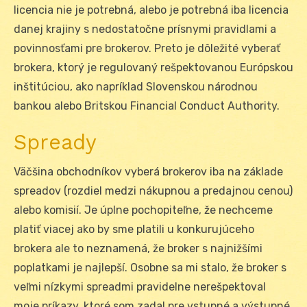
licencia nie je potrebná, alebo je potrebná iba licencia
danej krajiny s nedostatočne prísnymi pravidlami a
povinnosťami pre brokerov. Preto je dôležité vyberať
brokera, ktorý je regulovaný rešpektovanou Európskou
inštitúciou, ako napríklad Slovenskou národnou
bankou alebo Britskou Financial Conduct Authority.
Spready
Väčšina obchodníkov vyberá brokerov iba na základe
spreadov (rozdiel medzi nákupnou a predajnou cenou)
alebo komisií. Je úplne pochopiteľne, že nechceme
platiť viacej ako by sme platili u konkurujúceho
brokera ale to neznamená, že broker s najnižšími
poplatkami je najlepší. Osobne sa mi stalo, že broker s
veľmi nízkymi spreadmi pravidelne nerešpektoval
moje príkazy, ktoré som zadal pre vstupné a výstupné