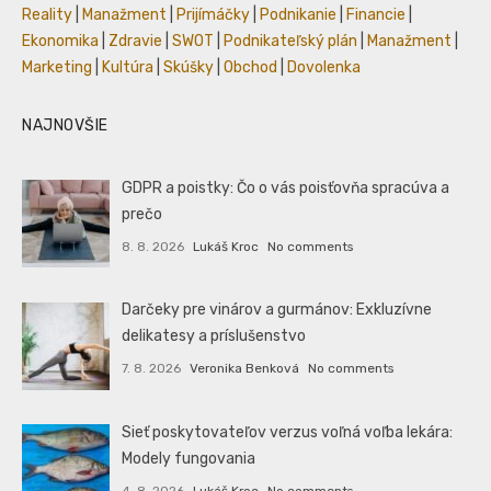
Reality
|
Manažment
|
Prijímáčky
|
Podnikanie
|
Financie
|
Ekonomika
|
Zdravie
|
SWOT
|
Podnikateľský plán
|
Manažment
|
Marketing
|
Kultúra
|
Skúšky
|
Obchod
|
Dovolenka
NAJNOVŠIE
GDPR a poistky: Čo o vás poisťovňa spracúva a
prečo
8. 8. 2026
Lukáš Kroc
No comments
Darčeky pre vinárov a gurmánov: Exkluzívne
delikatesy a príslušenstvo
7. 8. 2026
Veronika Benková
No comments
Sieť poskytovateľov verzus voľná voľba lekára:
Modely fungovania
4. 8. 2026
Lukáš Kroc
No comments