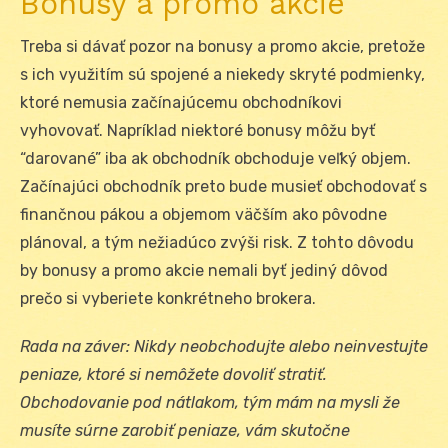
Bonusy a promo akcie
Treba si dávať pozor na bonusy a promo akcie, pretože
s ich využitím sú spojené a niekedy skryté podmienky,
ktoré nemusia začínajúcemu obchodníkovi
vyhovovať. Napríklad niektoré bonusy môžu byť
“darované” iba ak obchodník obchoduje veľký objem.
Začínajúci obchodník preto bude musieť obchodovať s
finančnou pákou a objemom väčším ako pôvodne
plánoval, a tým nežiadúco zvýši risk. Z tohto dôvodu
by bonusy a promo akcie nemali byť jediný dôvod
prečo si vyberiete konkrétneho brokera.
Rada na záver: Nikdy neobchodujte alebo neinvestujte
peniaze, ktoré si nemôžete dovoliť stratiť.
Obchodovanie pod nátlakom, tým mám na mysli že
musíte súrne zarobiť peniaze, vám skutočne