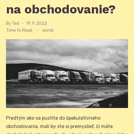
na obchodovanie?
By
Ted
Posted
19. 9. 2022
on
Time to Read:
-
words
Predtým ako sa pustíte do špekulatívneho
obchodovania, mali by ste si premyslieť, či máte