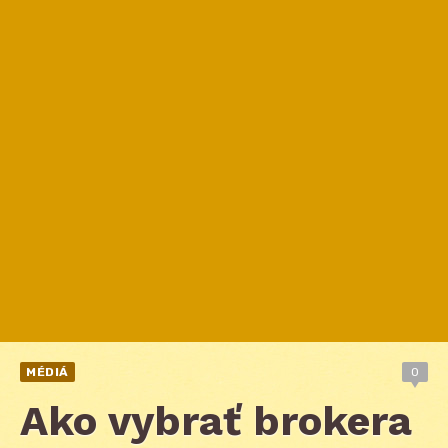
MÉDIÁ
0
Ako vybrať brokera