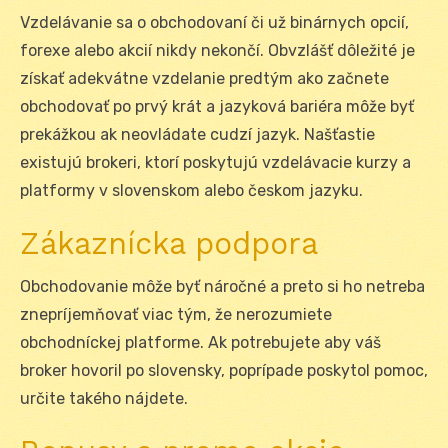
Vzdelávanie sa o obchodovaní či už binárnych opcií,
forexe alebo akcií nikdy nekončí. Obvzlášť dôležité je
získať adekvátne vzdelanie predtým ako začnete
obchodovať po prvý krát a jazyková bariéra môže byť
prekážkou ak neovládate cudzí jazyk. Našťastie
existujú brokeri, ktorí poskytujú vzdelávacie kurzy a
platformy v slovenskom alebo českom jazyku.
Zákaznícka podpora
Obchodovanie môže byť náročné a preto si ho netreba
znepríjemňovať viac tým, že nerozumiete
obchodníckej platforme. Ak potrebujete aby váš
broker hovoril po slovensky, poprípade poskytol pomoc,
určite takého nájdete.