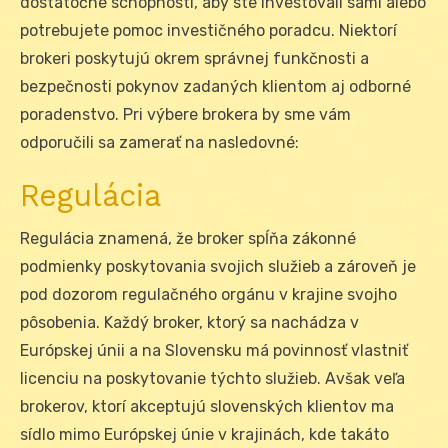
dostatočné schopnosti, aby ste investovali sámi alebo
potrebujete pomoc investičného poradcu. Niektorí
brokeri poskytujú okrem správnej funkčnosti a
bezpečnosti pokynov zadaných klientom aj odborné
poradenstvo. Pri výbere brokera by sme vám
odporučili sa zamerať na nasledovné:
Regulácia
Regulácia znamená, že broker spĺňa zákonné
podmienky poskytovania svojich služieb a zároveň je
pod dozorom regulačného orgánu v krajine svojho
pôsobenia. Každý broker, ktorý sa nachádza v
Európskej únii a na Slovensku má povinnosť vlastniť
licenciu na poskytovanie týchto služieb. Avšak veľa
brokerov, ktorí akceptujú slovenských klientov ma
sídlo mimo Európskej únie v krajinách, kde takáto