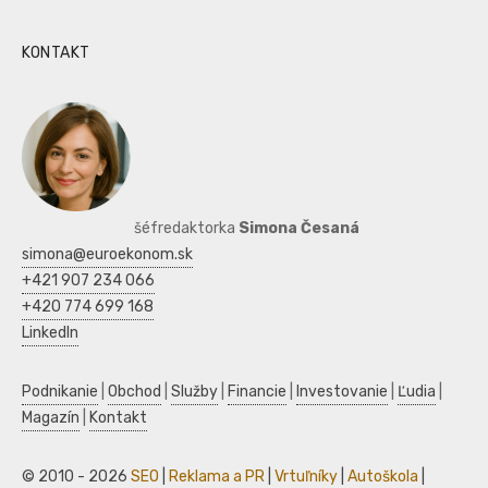
KONTAKT
šéfredaktorka
Simona Česaná
simona@euroekonom.sk
+421 907 234 066
+420 774 699 168
LinkedIn
Podnikanie
|
Obchod
|
Služby
|
Financie
|
Investovanie
|
Ľudia
|
Magazín
|
Kontakt
© 2010 - 2026
SEO
|
Reklama a PR
|
Vrtuľníky
|
Autoškola
|