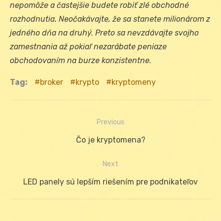
nepomôže a častejšie budete robiť zlé obchodné
rozhodnutia.
Neočakávajte, že sa stanete milionárom z
jedného dňa na druhý. Preto sa nevzdávajte svojho
zamestnania až pokiaľ nezarábate peniaze
obchodovaním na burze konzistentne.
Tag:
broker
krypto
kryptomeny
Previous
Navigácia
Previous
Čo je kryptomena?
v
post:
Next
článku
Next
LED panely sú lepším riešením pre podnikateľov
post: