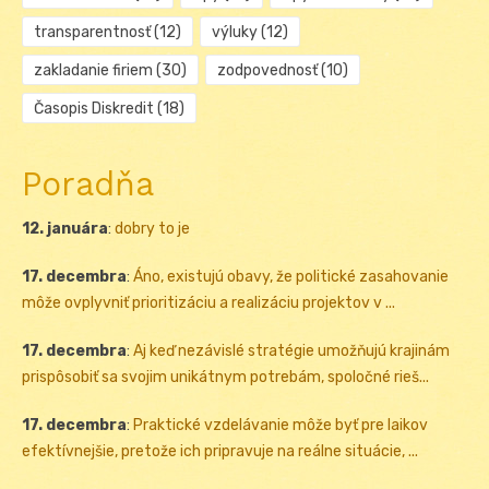
transparentnosť
(12)
výluky
(12)
zakladanie firiem
(30)
zodpovednosť
(10)
Časopis Diskredit
(18)
Poradňa
12. januára
:
dobry to je
17. decembra
:
Áno, existujú obavy, že politické zasahovanie
môže ovplyvniť prioritizáciu a realizáciu projektov v ...
17. decembra
:
Aj keď nezávislé stratégie umožňujú krajinám
prispôsobiť sa svojim unikátnym potrebám, spoločné rieš...
17. decembra
:
Praktické vzdelávanie môže byť pre laikov
efektívnejšie, pretože ich pripravuje na reálne situácie, ...