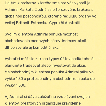
Ďalším z brokerov, ktorého sme pre vás vybrali je
Admiral Markets. Jedná sa o forexového brokera s
globálnou pôsobnosťou, ktorého regulujú orgány vo
Veľkej Británii, Estónsku, Cypru či Austrálii.
Svojim klientom Admiral ponúka možnosť
obchodovania menových párov, indexov, akcií ,
dlhopisov ale aj komodít či akcií.
Vybrať si môžete z troch typov účtov podľa toho či
plánujete tradeovať alebo investovať do akcií.
Maloobchodným klientom ponúka Admiral páku vo
výške 1:30 a profesionálnym obchodníkom páku do
výšky 1:500.
Aj Admiral si dáva záležať na vzdelávaní svojich
klientov, pre ktorých organizuje pravidelné