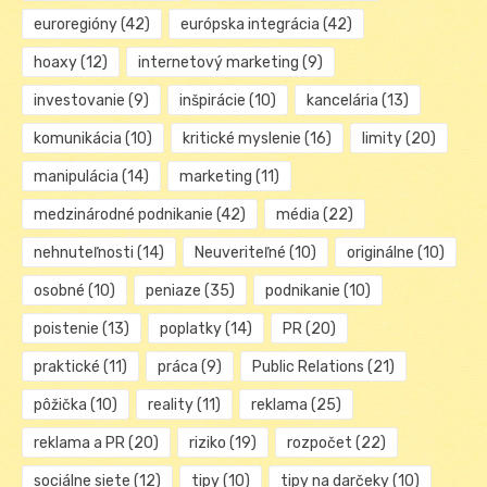
euroregióny
(42)
európska integrácia
(42)
hoaxy
(12)
internetový marketing
(9)
investovanie
(9)
inšpirácie
(10)
kancelária
(13)
komunikácia
(10)
kritické myslenie
(16)
limity
(20)
manipulácia
(14)
marketing
(11)
medzinárodné podnikanie
(42)
média
(22)
nehnuteľnosti
(14)
Neuveriteľné
(10)
originálne
(10)
osobné
(10)
peniaze
(35)
podnikanie
(10)
poistenie
(13)
poplatky
(14)
PR
(20)
praktické
(11)
práca
(9)
Public Relations
(21)
pôžička
(10)
reality
(11)
reklama
(25)
reklama a PR
(20)
riziko
(19)
rozpočet
(22)
sociálne siete
(12)
tipy
(10)
tipy na darčeky
(10)