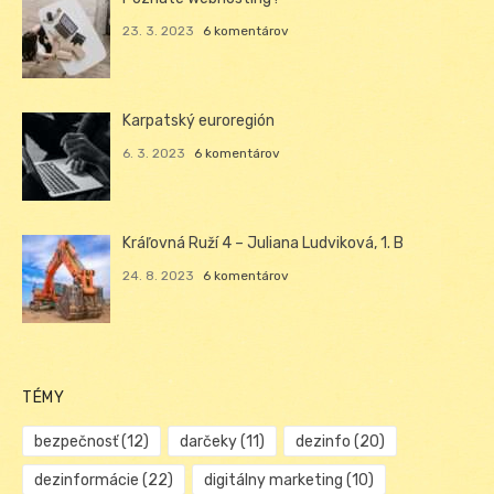
23. 3. 2023
6 komentárov
Karpatský euroregión
6. 3. 2023
6 komentárov
Kráľovná Ruží 4 – Juliana Ludviková, 1. B
24. 8. 2023
6 komentárov
TÉMY
bezpečnosť
(12)
darčeky
(11)
dezinfo
(20)
dezinformácie
(22)
digitálny marketing
(10)