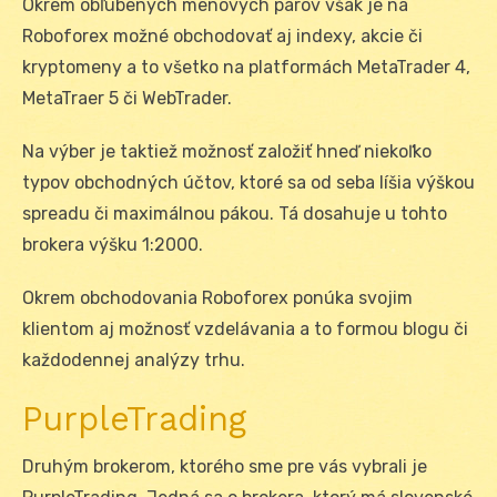
Okrem obľúbených menových párov však je na
Roboforex možné obchodovať aj indexy, akcie či
kryptomeny a to všetko na platformách MetaTrader 4,
MetaTraer 5 či WebTrader.
Na výber je taktiež možnosť založiť hneď niekoľko
typov obchodných účtov, ktoré sa od seba líšia výškou
spreadu či maximálnou pákou. Tá dosahuje u tohto
brokera výšku 1:2000.
Okrem obchodovania Roboforex ponúka svojim
klientom aj možnosť vzdelávania a to formou blogu či
každodennej analýzy trhu.
PurpleTrading
Druhým brokerom, ktorého sme pre vás vybrali je