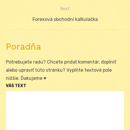
článku
Next
Next
Forexová obchodní kalkulačka
post:
Poradňa
Potrebujete radu? Chcete pridať komentár, doplniť
alebo upraviť túto stránku? Vyplňte textové pole
nižšie. Ďakujeme ♥
VÁŠ TEXT