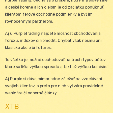
PurpleTrading. Jedná sa o brokera, ktorý má slovenské
a české korene a ich cieľom je od začiatku ponúknuť
klientom férové obchodné podmienky a byť im
rovnocenným partnerom.
Aj u PurpleTrading nájdete možnosť obchodovania
forexu, indexov či komodít. Chýbať však nesmú ani
klasické akcie či futures.
To všetko je možné obchodovať na troch typov účtov,
ktoré sa líšia výškou spreadu a taktiež výškou komisie.
Aj Purple si dáva mimoriadne záležať na vzdelávaní
svojich klientov, a preto pre nich vytvára pravidelné
webináre či odborné články.
XTB