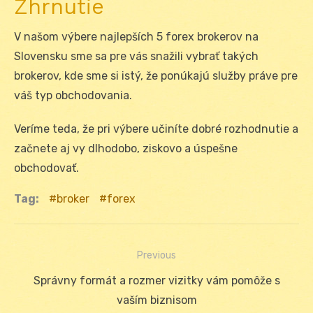
Zhrnutie
V našom výbere najlepších 5 forex brokerov na
Slovensku sme sa pre vás snažili vybrať takých
brokerov, kde sme si istý, že ponúkajú služby práve pre
váš typ obchodovania.
Veríme teda, že pri výbere učiníte dobré rozhodnutie a
začnete aj vy dlhodobo, ziskovo a úspešne
obchodovať.
Tag:
broker
forex
Previous
Navigácia
Previous
Správny formát a rozmer vizitky vám pomôže s
v
post:
vaším biznisom