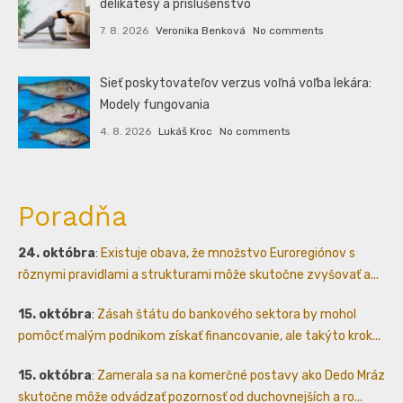
delikatesy a príslušenstvo
7. 8. 2026
Veronika Benková
No comments
Sieť poskytovateľov verzus voľná voľba lekára:
Modely fungovania
4. 8. 2026
Lukáš Kroc
No comments
Poradňa
24. októbra
:
Existuje obava, že množstvo Euroregiónov s
rôznymi pravidlami a strukturami môže skutočne zvyšovať a...
15. októbra
:
Zásah štátu do bankového sektora by mohol
pomôcť malým podnikom získať financovanie, ale takýto krok...
15. októbra
:
Zamerala sa na komerčné postavy ako Dedo Mráz
skutočne môže odvádzať pozornosť od duchovnejších a ro...