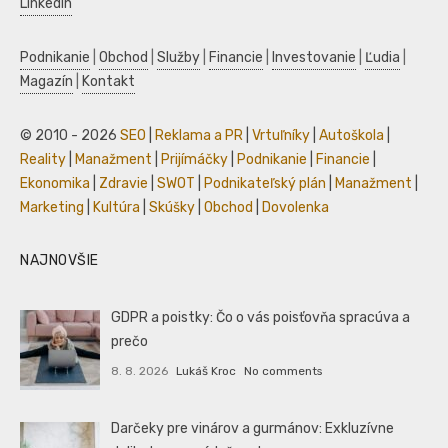
LinkedIn
Podnikanie
|
Obchod
|
Služby
|
Financie
|
Investovanie
|
Ľudia
|
Magazín
|
Kontakt
© 2010 - 2026
SEO
|
Reklama a PR
|
Vrtuľníky
|
Autoškola
|
Reality
|
Manažment
|
Prijímáčky
|
Podnikanie
|
Financie
|
Ekonomika
|
Zdravie
|
SWOT
|
Podnikateľský plán
|
Manažment
|
Marketing
|
Kultúra
|
Skúšky
|
Obchod
|
Dovolenka
NAJNOVŠIE
GDPR a poistky: Čo o vás poisťovňa spracúva a
prečo
8. 8. 2026
Lukáš Kroc
No comments
Darčeky pre vinárov a gurmánov: Exkluzívne