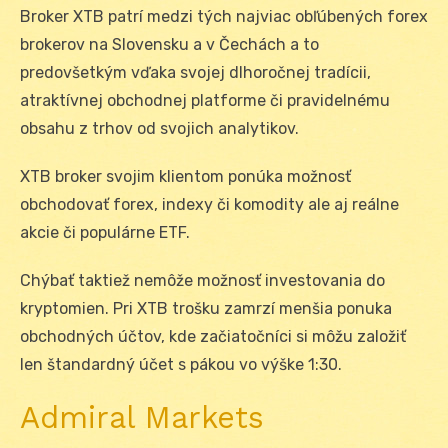
Broker XTB patrí medzi tých najviac obľúbených forex
brokerov na Slovensku a v Čechách a to
predovšetkým vďaka svojej dlhoročnej tradícii,
atraktívnej obchodnej platforme či pravidelnému
obsahu z trhov od svojich analytikov.
XTB broker svojim klientom ponúka možnosť
obchodovať forex, indexy či komodity ale aj reálne
akcie či populárne ETF.
Chýbať taktiež nemôže možnosť investovania do
kryptomien. Pri XTB trošku zamrzí menšia ponuka
obchodných účtov, kde začiatočníci si môžu založiť
len štandardný účet s pákou vo výške 1:30.
Admiral Markets