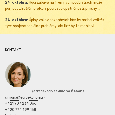
24. októbra
:
Hoci zábava na firemných podujatiach môže
pomôcť zlepšiť morálku a pocit spolupatričnosti, prílišný ...
24. októbra
:
Úplný zákaz hazardných hier by mohol znížiť s
tým spojené sociálne problémy, ale tiež by to mohlo vi...
KONTAKT
šéfredaktorka
Simona Česaná
simona@euroekonom.sk
+421 907 234 066
+420 774 699 168