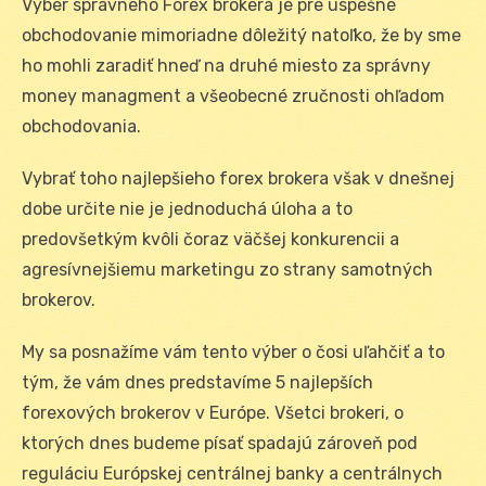
Výber správneho Forex brokera je pre úspešné
obchodovanie mimoriadne dôležitý natoľko, že by sme
ho mohli zaradiť hneď na druhé miesto za správny
money managment a všeobecné zručnosti ohľadom
obchodovania.
Vybrať toho najlepšieho forex brokera však v dnešnej
dobe určite nie je jednoduchá úloha a to
predovšetkým kvôli čoraz väčšej konkurencii a
agresívnejšiemu marketingu zo strany samotných
brokerov.
My sa posnažíme vám tento výber o čosi uľahčiť a to
tým, že vám dnes predstavíme 5 najlepších
forexových brokerov v Európe. Všetci brokeri, o
ktorých dnes budeme písať spadajú zároveň pod
reguláciu Európskej centrálnej banky a centrálnych