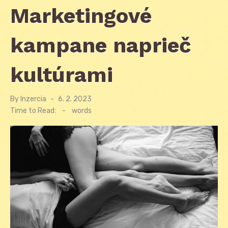
Marketingové
kampane naprieč
kultúrami
By
Inzercia
Posted
6. 2. 2023
on
Time to Read:
-
words