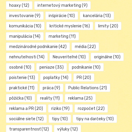
hoaxy
(12)
internetový marketing
(9)
investovanie
(9)
inšpirácie
(10)
kancelária
(13)
komunikácia
(10)
kritické myslenie
(16)
limity
(20)
manipulácia
(14)
marketing
(11)
medzinárodné podnikanie
(42)
média
(22)
nehnuteľnosti
(14)
Neuveriteľné
(10)
originálne
(10)
osobné
(10)
peniaze
(35)
podnikanie
(10)
poistenie
(13)
poplatky
(14)
PR
(20)
praktické
(11)
práca
(9)
Public Relations
(21)
pôžička
(10)
reality
(11)
reklama
(25)
reklama a PR
(20)
riziko
(19)
rozpočet
(22)
sociálne siete
(12)
tipy
(10)
tipy na darčeky
(10)
transparentnosť
(12)
výluky
(12)