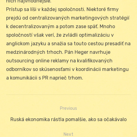
nich najvhodnejšie.
Prístup sa líši v každej spoločnosti. Niektoré firmy
prejdú od centralizovaných marketingových stratégií
k decentralizovaným a potom zase späť. Mnoho
spoločností však verí, že zvládli optimalizáciu v
anglickom jazyku a snažia sa touto cestou presadiť na
medzinárodných trhoch. Pán Heger navrhuje
outsourcing online reklamy na kvalifikovaných
odborníkov so skúsenosťami v koordinácii marketingu
a komunikácii s PR naprieč trhom.
Previous
Navigácia
Previous
Ruská ekonomika rástla pomalšie, ako sa očakávalo
v
post:
Next