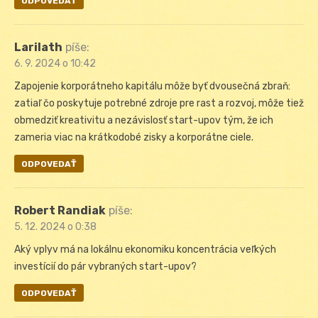
ODPOVEDAŤ
Larilath
píše:
6. 9. 2024 o 10:42
Zapojenie korporátneho kapitálu môže byť dvousečná zbraň:
zatiaľ čo poskytuje potrebné zdroje pre rast a rozvoj, môže tiež
obmedziť kreativitu a nezávislosť start-upov tým, že ich
zameria viac na krátkodobé zisky a korporátne ciele.
ODPOVEDAŤ
Robert Randiak
píše:
5. 12. 2024 o 0:38
Aký vplyv má na lokálnu ekonomiku koncentrácia veľkých
investícií do pár vybraných start-upov?
ODPOVEDAŤ