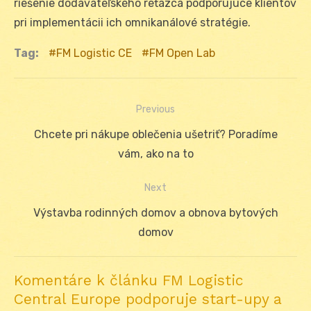
riešenie dodávateľského reťazca podporujúce klientov
pri implementácii ich omnikanálové stratégie.
Tag:
FM Logistic CE
FM Open Lab
Previous
Navigácia
Previous
Chcete pri nákupe oblečenia ušetriť? Poradíme
v
post:
vám, ako na to
článku
Next
Next
Výstavba rodinných domov a obnova bytových
post:
domov
Komentáre k článku FM Logistic
Central Europe podporuje start-upy a