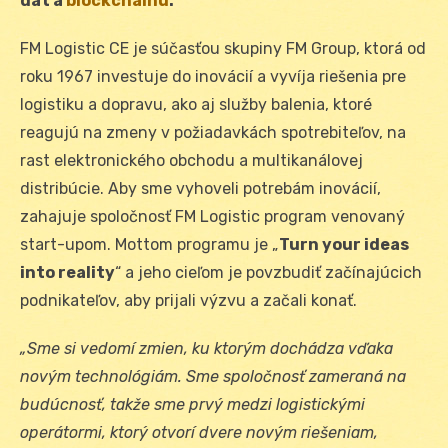
dát a
blockchainu
.
FM Logistic CE je súčasťou skupiny FM Group, ktorá od
roku 1967 investuje do inovácií a vyvíja riešenia pre
logistiku a dopravu, ako aj služby balenia, ktoré
reagujú na zmeny v požiadavkách spotrebiteľov, na
rast elektronického obchodu a multikanálovej
distribúcie. Aby sme vyhoveli potrebám inovácií,
zahajuje spoločnosť FM Logistic program venovaný
start-upom. Mottom programu je „
Turn your ideas
into reality
“ a jeho cieľom je povzbudiť začínajúcich
podnikateľov, aby prijali výzvu a začali konať.
„Sme si vedomí zmien, ku ktorým dochádza vďaka
novým technológiám. Sme spoločnosť zameraná na
budúcnosť, takže sme prvý medzi logistickými
operátormi, ktorý otvorí dvere novým riešeniam,