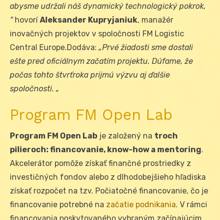
abysme udržali náš dynamický technologický pokrok,
“
hovorí
Aleksander Kupryjaniuk
, manažér
inovačných projektov v spoločnosti FM Logistic
Central Europe.Dodáva:
„Prvé žiadosti sme dostali
ešte pred oficiálnym začatím projektu. Dúfame, že
počas tohto štvrťroka prijmú výzvu aj ďalšie
spoločnosti. „
Program FM Open Lab
Program FM Open Lab
je založený na
troch
pilieroch: financovanie, know-how a mentoring
.
Akcelerátor pomôže získať finančné prostriedky z
investičných fondov alebo z dlhodobejšieho hľadiska
získať rozpočet na tzv. Počiatočné financovanie, čo je
financovanie potrebné na
začatie podnikania
. V rámci
financovania poskytovaného vybraným začínajúcim