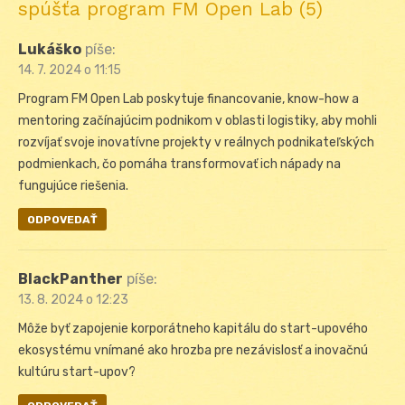
spúšťa program FM Open Lab (5)
Lukáško
píše:
14. 7. 2024 o 11:15
Program FM Open Lab poskytuje financovanie, know-how a
mentoring začínajúcim podnikom v oblasti logistiky, aby mohli
rozvíjať svoje inovatívne projekty v reálnych podnikateľských
podmienkach, čo pomáha transformovať ich nápady na
fungujúce riešenia.
ODPOVEDAŤ
BlackPanther
píše:
13. 8. 2024 o 12:23
Môže byť zapojenie korporátneho kapitálu do start-upového
ekosystému vnímané ako hrozba pre nezávislosť a inovačnú
kultúru start-upov?