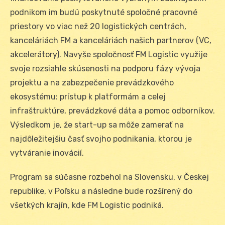
podnikom im budú poskytnuté spoločné pracovné
priestory vo viac než 20 logistických centrách,
kanceláriách FM a kanceláriách našich partnerov (VC,
akcelerátory). Navyše spoločnosť FM Logistic využije
svoje rozsiahle skúsenosti na podporu fázy vývoja
projektu a na zabezpečenie prevádzkového
ekosystému: prístup k platformám a celej
infraštruktúre, prevádzkové dáta a pomoc odborníkov.
Výsledkom je, že start-up sa môže zamerať na
najdôležitejšiu časť svojho podnikania, ktorou je
vytváranie inovácií.
Program sa súčasne rozbehol na Slovensku, v Českej
republike, v Poľsku a následne bude rozšírený do
všetkých krajín, kde FM Logistic podniká.