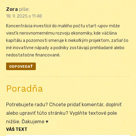
Zora
píše:
18. 9. 2025 o 11:48
Koncentrácia investícií do malého počtu start-upov môže
viesť k nerovnomernému rozvoju ekonomiky, kde väčšina
kapitálu a pozornosti smeruje k niekoľkým projektom, zatiaľ čo
iné inovatívne nápady a podniky zostávajú prehliadané alebo
nedostatočne financované.
ODPOVEDAŤ
Poradňa
Potrebujete radu? Chcete pridať komentár, doplniť
alebo upraviť túto stránku? Vyplňte textové pole
nižšie. Ďakujeme ♥
VÁŠ TEXT