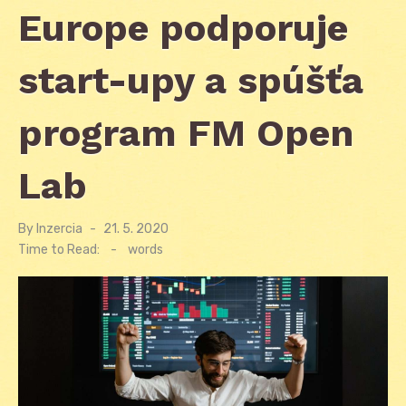
Europe podporuje
start-upy a spúšťa
program FM Open
Lab
By
Inzercia
Posted
21. 5. 2020
on
Time to Read:
-
words