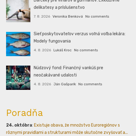
Darčeky pre vinárov a gurmánov: Exkluzívne
delikatesy a príslušenstvo
7. 8. 2026
Veronika Benková
No comments
Sieť poskytovateľov verzus voľná voľba lekára:
Modely fungovania
4. 8. 2026
Lukáš Kroc
No comments
Núdzový fond: Finančný vankúš pre
neočakávané udalosti
4. 8. 2026
Ján Gašparík
No comments
Poradňa
24. októbra
:
Existuje obava, že množstvo Euroregiónov s
rôznymi pravidlami a strukturami môže skutočne zvyšovať a...