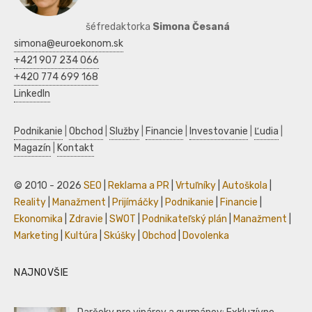
šéfredaktorka
Simona Česaná
simona@euroekonom.sk
+421 907 234 066
+420 774 699 168
LinkedIn
Podnikanie
|
Obchod
|
Služby
|
Financie
|
Investovanie
|
Ľudia
|
Magazín
|
Kontakt
© 2010 - 2026
SEO
|
Reklama a PR
|
Vrtuľníky
|
Autoškola
|
Reality
|
Manažment
|
Prijímáčky
|
Podnikanie
|
Financie
|
Ekonomika
|
Zdravie
|
SWOT
|
Podnikateľský plán
|
Manažment
|
Marketing
|
Kultúra
|
Skúšky
|
Obchod
|
Dovolenka
NAJNOVŠIE