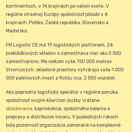
kontinentoch, v 14 krajinách po celom svete. V
regióne strednej Európy spoločnosť pôsobí v 4
krajinách: Poľsko, Česká republika, Slovensko a
Maďarsko.
FM Logistic CE má 19 logistických platforiem, 24
prekládkových skladov a zamestnáva viac ako 5 500
zamestnancov. Má celkom vyše 750 000 metrov
štvorcových. skladové priestory vytvárajú vyše 1 000
000 paletových miest a flotilu cca. 2 500 vozidiel.
Ako popredný logistický operátor v regióne ponúka
spoločnosť svojim klientom služby vrátane
skladovania
, koprodukcie, spoločného balenia a
prepravy a distribúcie tovaru. V posledných rokoch
bola pozornosť organizácia zameraná na komplexné