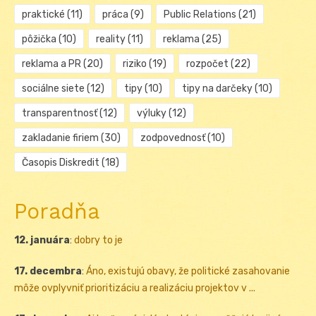
praktické
(11)
práca
(9)
Public Relations
(21)
pôžička
(10)
reality
(11)
reklama
(25)
reklama a PR
(20)
riziko
(19)
rozpočet
(22)
sociálne siete
(12)
tipy
(10)
tipy na darčeky
(10)
transparentnosť
(12)
výluky
(12)
zakladanie firiem
(30)
zodpovednosť
(10)
Časopis Diskredit
(18)
Poradňa
12. januára
:
dobry to je
17. decembra
:
Áno, existujú obavy, že politické zasahovanie
môže ovplyvniť prioritizáciu a realizáciu projektov v ...