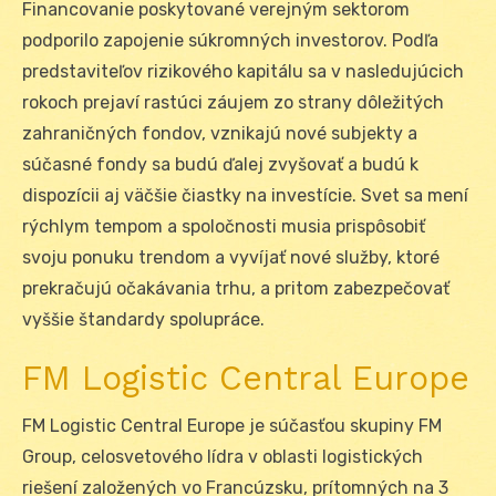
Financovanie poskytované verejným sektorom
podporilo zapojenie súkromných investorov. Podľa
predstaviteľov rizikového kapitálu sa v nasledujúcich
rokoch prejaví rastúci záujem zo strany dôležitých
zahraničných fondov, vznikajú nové subjekty a
súčasné fondy sa budú ďalej zvyšovať a budú k
dispozícii aj väčšie čiastky na investície. Svet sa mení
rýchlym tempom a spoločnosti musia prispôsobiť
svoju ponuku trendom a vyvíjať nové služby, ktoré
prekračujú očakávania trhu, a pritom zabezpečovať
vyššie štandardy spolupráce.
FM Logistic Central Europe
FM Logistic Central Europe je súčasťou skupiny FM
Group, celosvetového lídra v oblasti logistických
riešení založených vo Francúzsku, prítomných na 3