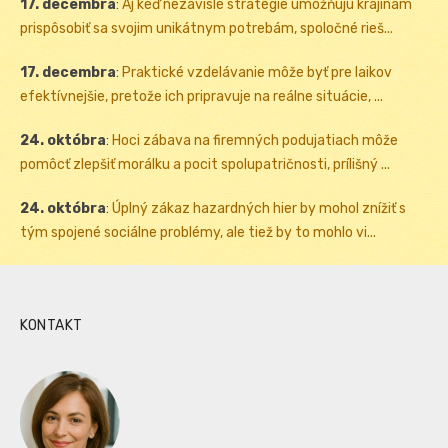
17. decembra
:
Aj keď nezávislé stratégie umožňujú krajinám
prispôsobiť sa svojim unikátnym potrebám, spoločné rieš...
17. decembra
:
Praktické vzdelávanie môže byť pre laikov
efektívnejšie, pretože ich pripravuje na reálne situácie, ...
24. októbra
:
Hoci zábava na firemných podujatiach môže
pomôcť zlepšiť morálku a pocit spolupatričnosti, prílišný ...
24. októbra
:
Úplný zákaz hazardných hier by mohol znížiť s
tým spojené sociálne problémy, ale tiež by to mohlo vi...
KONTAKT