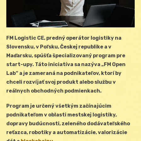
FM Logistic CE, predný operátor logistiky na
Slovensku, v Poľsku, Českej republike a v
Maďarsku, spúšťa špecializovaný program pre
start-upy. Táto iniciatíva sa nazýva „FM Open
Lab“ a je zameraná na podnikateľov, ktorí by
chceli rozvíjať svoj produkt alebo službu v
reálnych obchodných podmienkach.
Program je určený všetkým začínajúcim
podnikateľom v oblasti mestskej logistiky,
dopravy budúcnosti, zeleného dodávateľského
reťazca, robotiky a automatizácie, valorizácie