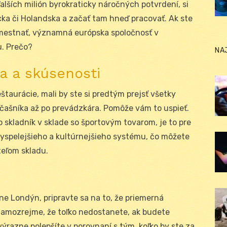
alších milión byrokraticky náročných potvrdení, si
icka či Holandska a začať tam hneď pracovať. Ak ste
zamestnať, významná európska spoločnosť v
u. Prečo?
NA
a a skúsenosti
štaurácie, mali by ste si predtým prejsť všetky
 čašníka až po prevádzkára. Pomôže vám to uspieť.
 skladník v sklade so športovým tovarom, je to pre
vyspelejšieho a kultúrnejšieho systému, čo môžete
teľom skladu.
ne Londýn, pripravte sa na to, že priemerná
 Samozrejme, že toľko nedostanete, ak budete
výrazne polepšíte v porovnaní s tým, koľko by ste za