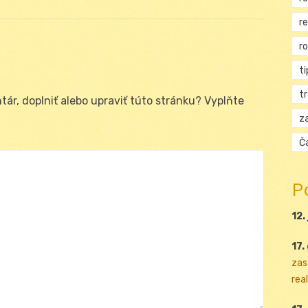
r
r
ti
t
ár, doplniť alebo upraviť túto stránku? Vyplňte
za
Ča
P
12.
17.
zas
real