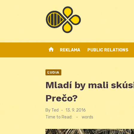
Skip
to
content
home
REKLAMA
PUBLIC RELATIONS
ĽUDIA
Mladí by mali skúsi
Prečo?
By
Ted
Posted
13. 9. 2016
on
Time to Read:
-
words