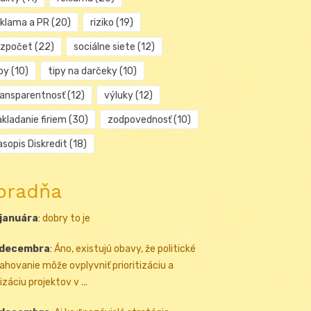
eklama a PR
(20)
riziko
(19)
ozpočet
(22)
sociálne siete
(12)
py
(10)
tipy na darčeky
(10)
ransparentnosť
(12)
výluky
(12)
kladanie firiem
(30)
zodpovednosť
(10)
sopis Diskredit
(18)
oradňa
 januára
:
dobry to je
 decembra
:
Áno, existujú obavy, že politické
ahovanie môže ovplyvniť prioritizáciu a
izáciu projektov v ...