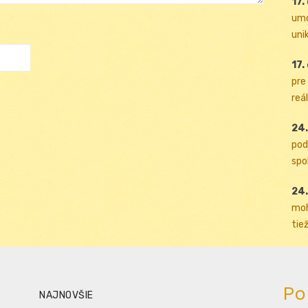
17.
umo
uni
17.
pre
reál
24.
pod
spol
24.
moh
tiež
Po
NAJNOVŠIE