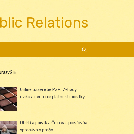
blic Relations
JNOVŠIE
Online uzavretie PZP: Výhody,
riziká a overenie platnosti poistky
GDPR a poistky: Čo o vás poisťovňa
spracúva a prečo