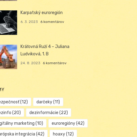
Karpatský euroregión
6. 3. 2023
6 komentárov
Kráľovná Ruží 4 – Juliana
Ludviková, 1. B
24. 8. 2023
6 komentárov
MY
ezpečnosť
(12)
darčeky
(11)
ezinfo
(20)
dezinformácie
(22)
igitálny marketing
(10)
euroregióny
(42)
urópska integrácia
(42)
hoaxy
(12)