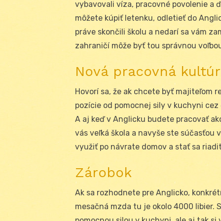
vybavovali víza, pracovné povolenie a ď
môžete kúpiť letenku, odletieť do Angl
práve skončili školu a nedarí sa vám 
zahraničí môže byť tou správnou voľbo
Nová pracovná kultúr
Hovorí sa, že ak chcete byť majiteľom re
pozície od pomocnej sily v kuchyni cez
A aj keď v Anglicku budete pracovať ako
vás veľká škola a navyše ste súčasťou 
využiť po návrate domov a stať sa riadi
Zárobok
Ak sa rozhodnete pre Anglicko, konkrét
mesačná mzda tu je okolo 4000 libier.
pomocnou silou v kuchyni, ale aj tak si 