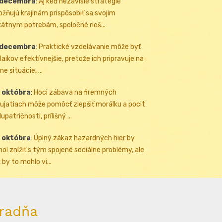
 decembra
:
Aj keď nezávislé stratégie
žňujú krajinám prispôsobiť sa svojim
kátnym potrebám, spoločné rieš...
 decembra
:
Praktické vzdelávanie môže byť
 laikov efektívnejšie, pretože ich pripravuje na
ne situácie, ...
 októbra
:
Hoci zábava na firemných
ujatiach môže pomôcť zlepšiť morálku a pocit
upatričnosti, prílišný ...
 októbra
:
Úplný zákaz hazardných hier by
ol znížiť s tým spojené sociálne problémy, ale
 by to mohlo vi...
radňa