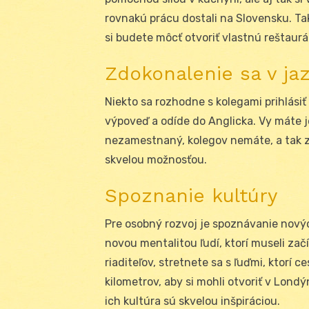
rovnakú prácu dostali na Slovensku. Tak
si budete môcť otvoriť vlastnú reštaurác
Zdokonalenie sa v ja
Niekto sa rozhodne s kolegami prihlásiť
výpoveď a odíde do Anglicka. Vy máte 
nezamestnaný, kolegov nemáte, a tak z
skvelou možnosťou.
Spoznanie kultúry
Pre osobný rozvoj je spoznávanie novýc
novou mentalitou ľudí, ktorí museli zač
riaditeľov, stretnete sa s ľuďmi, ktorí 
kilometrov, aby si mohli otvoriť v Londý
ich kultúra sú skvelou inšpiráciou.