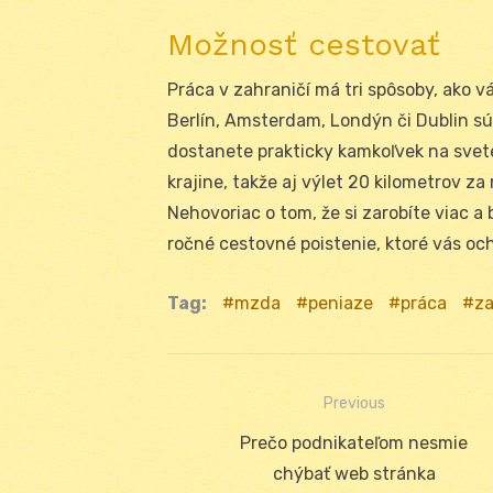
Možnosť cestovať
Práca v zahraničí má tri spôsoby, ako 
Berlín, Amsterdam, Londýn či Dublin sú
dostanete prakticky kamkoľvek na svete
krajine, takže aj výlet 20 kilometrov 
Nehovoriac o tom, že si zarobíte viac a
ročné cestovné poistenie, ktoré vás oc
Tag:
mzda
peniaze
práca
za
Previous
Navigácia
Previous
Prečo podnikateľom nesmie
v
post:
chýbať web stránka