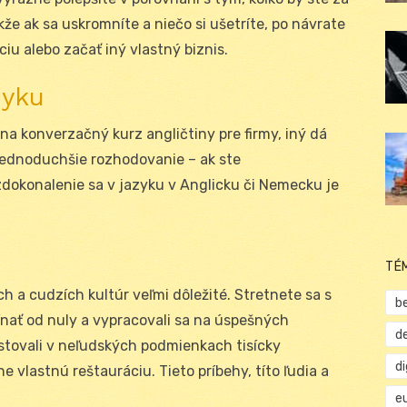
že ak sa uskromníte a niečo si ušetríte, po návrate
iu alebo začať iný vlastný biznis.
zyku
 na konverzačný kurz angličtiny pre firmy, iný dá
jednoduchšie rozhodovanie – ak ste
dokonalenie sa v jazyku v Anglicku či Nemecku je
TÉ
h a cudzích kultúr veľmi dôležité. Stretnete sa s
b
ínať od nuly a vypracovali sa na úspešných
d
cestovali v neľudských podmienkach tisícky
d
ne vlastnú reštauráciu. Tieto príbehy, títo ľudia a
e