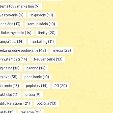
nternetový marketing
(9)
nvestovanie
(9)
inšpirácie
(10)
ancelária
(13)
komunikácia
(10)
itické myslenie
(16)
limity
(20)
anipulácia
(14)
marketing
(11)
edzinárodné podnikanie
(42)
média
(22)
ehnuteľnosti
(14)
Neuveriteľné
(10)
iginálne
(10)
osobné
(10)
eniaze
(35)
podnikanie
(10)
oistenie
(13)
poplatky
(14)
PR
(20)
raktické
(11)
práca
(9)
blic Relations
(21)
pôžička
(10)
ality
(11)
reklama
(25)