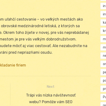
i
i
vám uľahčí cestovanie – vo veľkých mestách ako
k
 obrovské medzinárodné letiská, z ktorých sa
kr
. Okrem toho žijete v novej, pre vás neprebádanej
za mestom je pre vás veľkým dobrodružstvom.
m
 budete môcť aj viac cestovať. Ale nezabudnite na
m
hráni pred nepriazňami osudu.
n
or
kladanie firiem
p
p
Next
p
Next
Trápi vás nízka návštevnosť
Pu
post:
webu? Pomôže vám SEO
re