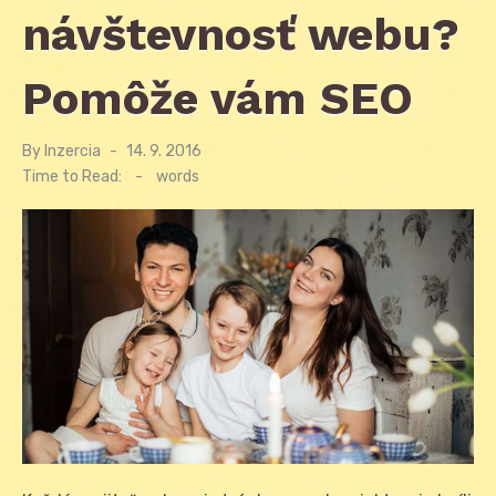
návštevnosť webu?
Pomôže vám SEO
By
Inzercia
Posted
14. 9. 2016
on
Time to Read:
-
words