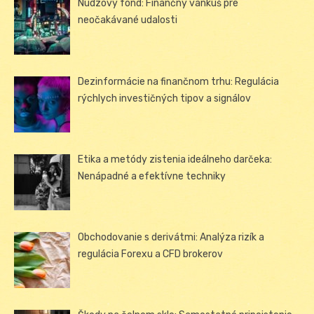
Núdzový fond: Finančný vankúš pre
neočakávané udalosti
Dezinformácie na finančnom trhu: Regulácia
rýchlych investičných tipov a signálov
Etika a metódy zistenia ideálneho darčeka:
Nenápadné a efektívne techniky
Obchodovanie s derivátmi: Analýza rizík a
regulácia Forexu a CFD brokerov