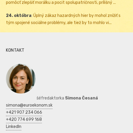
pomôcť zlepšiť morálku a pocit spolupatričnosti, prílišný ...
24. októbra
:
Úplný zákaz hazardných hier by mohol znížiť s
tým spojené sociálne problémy, ale tiež by to mohlo vi...
KONTAKT
šéfredaktorka
Simona Česaná
simona@euroekonom.sk
+421 907 234 066
+420 774 699 168
LinkedIn