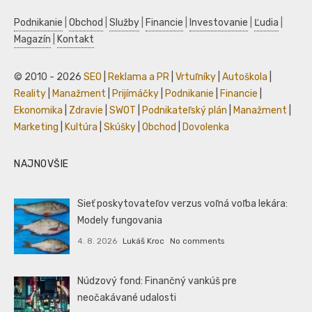
Podnikanie
|
Obchod
|
Služby
|
Financie
|
Investovanie
|
Ľudia
|
Magazín
|
Kontakt
© 2010 - 2026
SEO
|
Reklama a PR
|
Vrtuľníky
|
Autoškola
|
Reality
|
Manažment
|
Prijímáčky
|
Podnikanie
|
Financie
|
Ekonomika
|
Zdravie
|
SWOT
|
Podnikateľský plán
|
Manažment
|
Marketing
|
Kultúra
|
Skúšky
|
Obchod
|
Dovolenka
NAJNOVŠIE
Sieť poskytovateľov verzus voľná voľba lekára:
Modely fungovania
4. 8. 2026
Lukáš Kroc
No comments
Núdzový fond: Finančný vankúš pre
neočakávané udalosti