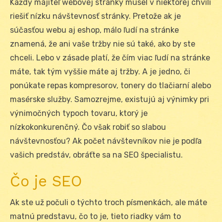
Každý majiteľ webovej stránky musel v niektorej chvíli
riešiť nízku návštevnosť stránky. Pretože ak je
súčasťou webu aj eshop, málo ľudí na stránke
znamená, že ani vaše tržby nie sú také, ako by ste
chceli. Lebo v zásade platí, že čím viac ľudí na stránke
máte, tak tým vyššie máte aj tržby. A je jedno, či
ponúkate repas kompresorov, tonery do tlačiarní alebo
masérske služby. Samozrejme, existujú aj výnimky pri
výnimočných typoch tovaru, ktorý je
nízkokonkurenčný. Čo však robiť so slabou
návštevnosťou? Ak počet návštevníkov nie je podľa
vašich predstáv, obráťte sa na SEO špecialistu.
Čo je SEO
Ak ste už počuli o týchto troch písmenkách, ale máte
matnú predstavu, čo to je, tieto riadky vám to