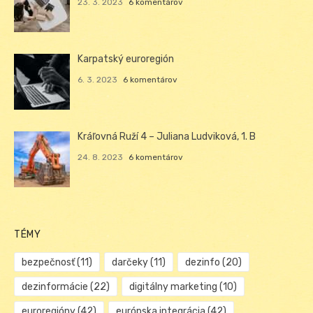
23. 3. 2023
6 komentárov
Karpatský euroregión
6. 3. 2023
6 komentárov
Kráľovná Ruží 4 – Juliana Ludviková, 1. B
24. 8. 2023
6 komentárov
TÉMY
bezpečnosť
(11)
darčeky
(11)
dezinfo
(20)
dezinformácie
(22)
digitálny marketing
(10)
euroregióny
(42)
európska integrácia
(42)