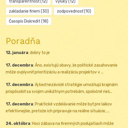
transparentnosť
(12)
výluky
(12)
zakladanie firiem
(30)
zodpovednosť
(10)
Časopis Diskredit
(18)
Poradňa
12. januára
:
dobry to je
17. decembra
:
Áno, existujú obavy, že politické zasahovanie
môže ovplyvniť prioritizáciu a realizáciu projektov v ...
17. decembra
:
Aj keď nezávislé stratégie umožňujú krajinám
prispôsobiť sa svojim unikátnym potrebám, spoločné rieš...
17. decembra
:
Praktické vzdelávanie môže byť pre laikov
efektívnejšie, pretože ich pripravuje na reálne situácie, ...
24. októbra
:
Hoci zábava na firemných podujatiach môže