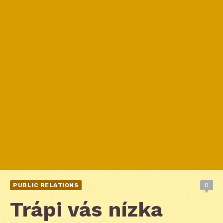
PUBLIC RELATIONS
0
Trápi vás nízka