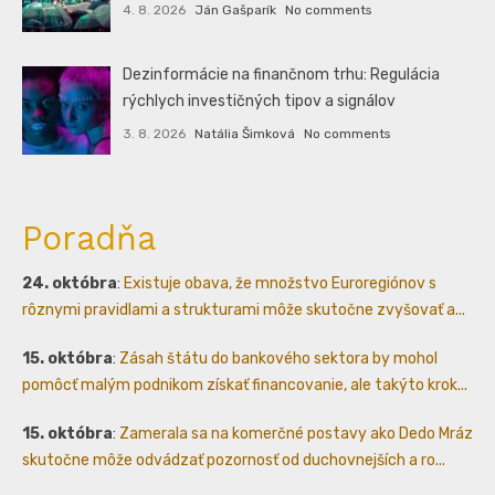
4. 8. 2026
Ján Gašparík
No comments
Dezinformácie na finančnom trhu: Regulácia
rýchlych investičných tipov a signálov
3. 8. 2026
Natália Šimková
No comments
Poradňa
24. októbra
:
Existuje obava, že množstvo Euroregiónov s
rôznymi pravidlami a strukturami môže skutočne zvyšovať a...
15. októbra
:
Zásah štátu do bankového sektora by mohol
pomôcť malým podnikom získať financovanie, ale takýto krok...
15. októbra
:
Zamerala sa na komerčné postavy ako Dedo Mráz
skutočne môže odvádzať pozornosť od duchovnejších a ro...