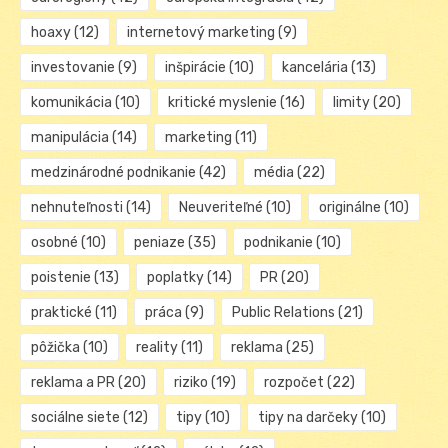
hoaxy
(12)
internetový marketing
(9)
investovanie
(9)
inšpirácie
(10)
kancelária
(13)
komunikácia
(10)
kritické myslenie
(16)
limity
(20)
manipulácia
(14)
marketing
(11)
medzinárodné podnikanie
(42)
média
(22)
nehnuteľnosti
(14)
Neuveriteľné
(10)
originálne
(10)
osobné
(10)
peniaze
(35)
podnikanie
(10)
poistenie
(13)
poplatky
(14)
PR
(20)
praktické
(11)
práca
(9)
Public Relations
(21)
pôžička
(10)
reality
(11)
reklama
(25)
reklama a PR
(20)
riziko
(19)
rozpočet
(22)
sociálne siete
(12)
tipy
(10)
tipy na darčeky
(10)