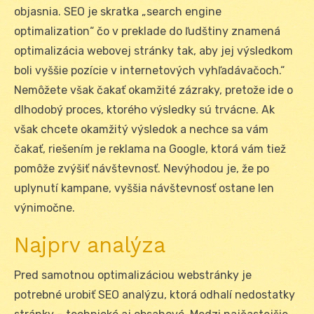
objasnia. SEO je skratka „search engine
optimalization“ čo v preklade do ľudštiny znamená
optimalizácia webovej stránky tak, aby jej výsledkom
boli vyššie pozície v internetových vyhľadávačoch.“
Nemôžete však čakať okamžité zázraky, pretože ide o
dlhodobý proces, ktorého výsledky sú trvácne. Ak
však chcete okamžitý výsledok a nechce sa vám
čakať, riešením je reklama na Google, ktorá vám tiež
pomôže zvýšiť návštevnosť. Nevýhodou je, že po
uplynutí kampane, vyššia návštevnosť ostane len
výnimočne.
Najprv analýza
Pred samotnou optimalizáciou webstránky je
potrebné urobiť SEO analýzu, ktorá odhalí nedostatky