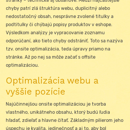
stránky – technické aj obsahové. Medzi najčastejšie
chyby patrí zlá štruktúra webu, duplicitný alebo
nedostatočný obsah, nesprávne zvolené titulky a
podtitulky či chýbajú popisy produktov v eshope.
Výsledkom analýzy je vypracovanie zoznamu
odporúčaní, ako tieto chyby odstrániť. Toto sa nazýva
tzv. onsite optimalizácia, teda úpravy priamo na
stránke. Až po nej sa môže začať s offsite
optimalizáciou.
Optimalizácia webu a
vyššie pozície
Najúčinnejšou onsite optimalizáciou je tvorba
vlastného, unikátneho obsahu, ktorý budú ľudia
hľadať, zdieľať a hlavne čítať. Základným pilierom jeho
úspechu je kvalita, jedinečnosť a aj to, aby bol