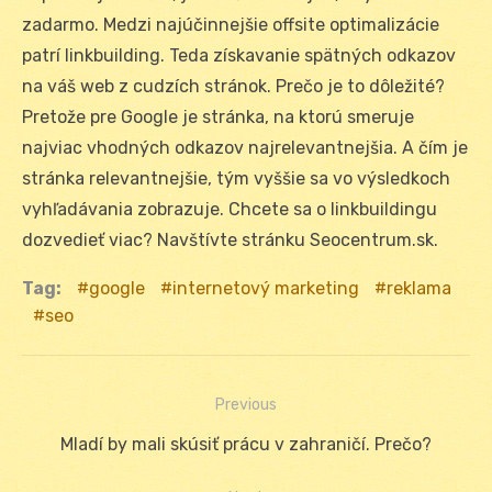
zadarmo. Medzi najúčinnejšie offsite optimalizácie
patrí linkbuilding. Teda získavanie spätných odkazov
na váš web z cudzích stránok. Prečo je to dôležité?
Pretože pre Google je stránka, na ktorú smeruje
najviac vhodných odkazov najrelevantnejšia. A čím je
stránka relevantnejšie, tým vyššie sa vo výsledkoch
vyhľadávania zobrazuje. Chcete sa o linkbuildingu
dozvedieť viac? Navštívte stránku Seocentrum.sk.
Tag:
google
internetový marketing
reklama
seo
Previous
Navigácia
Previous
Mladí by mali skúsiť prácu v zahraničí. Prečo?
v
post: