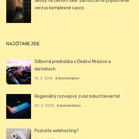
Škody na čelnom skle: Samostatné pripoistenie
verzus komplexné casco
NAJČÍTANEJŠIE
Odborná prednáška o Dedovi Mrázovi a
darčekoch
10. 2. 2015
6 komentárov
Regionálný rozvojový zväz Industrieviertel
20. 2. 2023
6 komentárov
Poznáte webhosting?