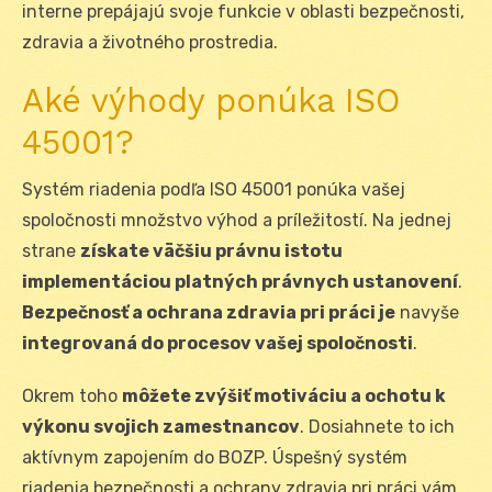
interne prepájajú svoje funkcie v oblasti bezpečnosti,
zdravia a životného prostredia.
Aké výhody ponúka ISO
45001?
Systém riadenia podľa ISO 45001 ponúka vašej
spoločnosti množstvo výhod a príležitostí. Na jednej
strane
získate väčšiu právnu istotu
implementáciou platných právnych ustanovení
.
Bezpečnosť a ochrana zdravia pri práci je
navyše
integrovaná do procesov vašej spoločnosti
.
Okrem toho
môžete zvýšiť motiváciu a ochotu k
výkonu svojich zamestnancov
. Dosiahnete to ich
aktívnym zapojením do BOZP. Úspešný systém
riadenia bezpečnosti a ochrany zdravia pri práci vám