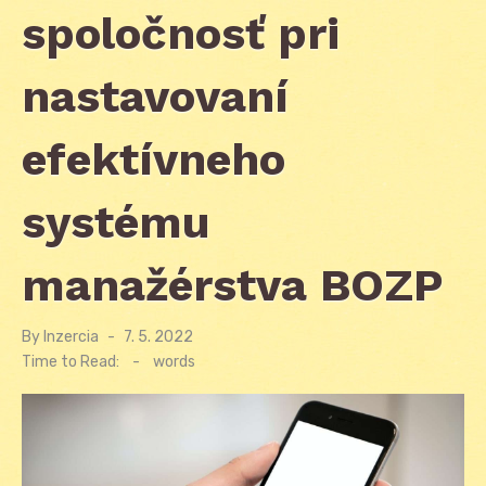
spoločnosť pri
nastavovaní
efektívneho
systému
manažérstva BOZP
By
Inzercia
Posted
7. 5. 2022
on
Time to Read:
-
words