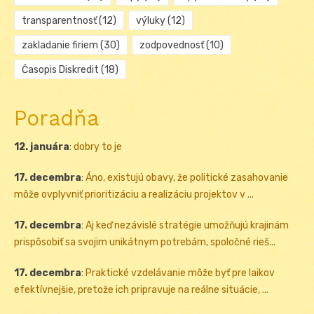
transparentnosť
(12)
výluky
(12)
zakladanie firiem
(30)
zodpovednosť
(10)
Časopis Diskredit
(18)
Poradňa
12. januára
:
dobry to je
17. decembra
:
Áno, existujú obavy, že politické zasahovanie
môže ovplyvniť prioritizáciu a realizáciu projektov v ...
17. decembra
:
Aj keď nezávislé stratégie umožňujú krajinám
prispôsobiť sa svojim unikátnym potrebám, spoločné rieš...
17. decembra
:
Praktické vzdelávanie môže byť pre laikov
efektívnejšie, pretože ich pripravuje na reálne situácie, ...