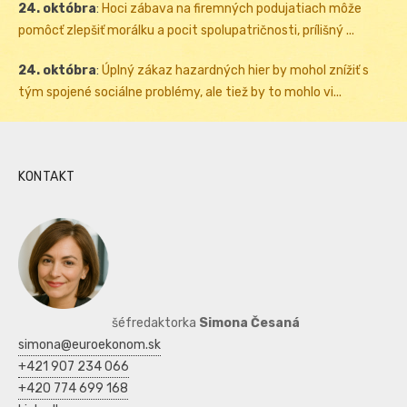
24. októbra
:
Hoci zábava na firemných podujatiach môže
pomôcť zlepšiť morálku a pocit spolupatričnosti, prílišný ...
24. októbra
:
Úplný zákaz hazardných hier by mohol znížiť s
tým spojené sociálne problémy, ale tiež by to mohlo vi...
KONTAKT
šéfredaktorka
Simona Česaná
simona@euroekonom.sk
+421 907 234 066
+420 774 699 168