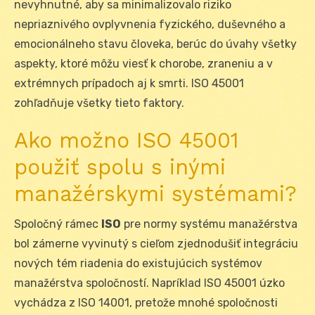
nevyhnutné, aby sa minimalizovalo riziko
nepriaznivého ovplyvnenia fyzického, duševného a
emocionálneho stavu človeka, berúc do úvahy všetky
aspekty, ktoré môžu viesť k chorobe, zraneniu a v
extrémnych prípadoch aj k smrti. ISO 45001
zohľadňuje všetky tieto faktory.
Ako možno ISO 45001
použiť spolu s inými
manažérskymi systémami?
Spoločný rámec
ISO
pre normy systému manažérstva
bol zámerne vyvinutý s cieľom zjednodušiť integráciu
nových tém riadenia do existujúcich systémov
manažérstva spoločností. Napríklad ISO 45001 úzko
vychádza z ISO 14001, pretože mnohé spoločnosti