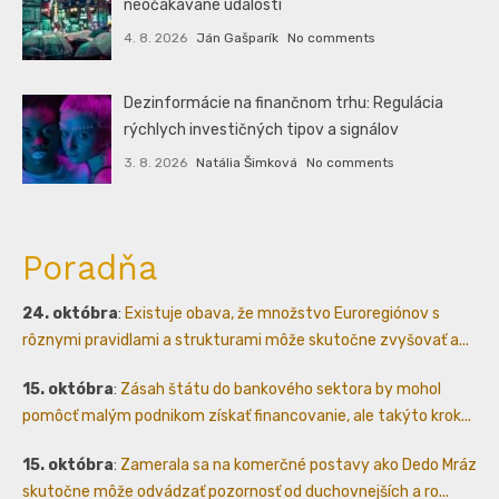
neočakávané udalosti
4. 8. 2026
Ján Gašparík
No comments
Dezinformácie na finančnom trhu: Regulácia
rýchlych investičných tipov a signálov
3. 8. 2026
Natália Šimková
No comments
Poradňa
24. októbra
:
Existuje obava, že množstvo Euroregiónov s
rôznymi pravidlami a strukturami môže skutočne zvyšovať a...
15. októbra
:
Zásah štátu do bankového sektora by mohol
pomôcť malým podnikom získať financovanie, ale takýto krok...
15. októbra
:
Zamerala sa na komerčné postavy ako Dedo Mráz
skutočne môže odvádzať pozornosť od duchovnejších a ro...