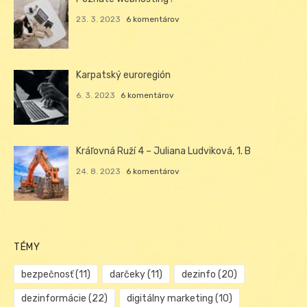
23. 3. 2023
6 komentárov
Karpatský euroregión
6. 3. 2023
6 komentárov
Kráľovná Ruží 4 – Juliana Ludviková, 1. B
24. 8. 2023
6 komentárov
TÉMY
bezpečnosť
(11)
darčeky
(11)
dezinfo
(20)
dezinformácie
(22)
digitálny marketing
(10)