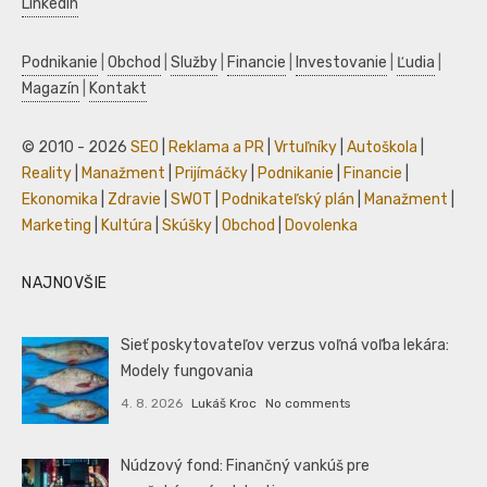
LinkedIn
Podnikanie
|
Obchod
|
Služby
|
Financie
|
Investovanie
|
Ľudia
|
Magazín
|
Kontakt
© 2010 - 2026
SEO
|
Reklama a PR
|
Vrtuľníky
|
Autoškola
|
Reality
|
Manažment
|
Prijímáčky
|
Podnikanie
|
Financie
|
Ekonomika
|
Zdravie
|
SWOT
|
Podnikateľský plán
|
Manažment
|
Marketing
|
Kultúra
|
Skúšky
|
Obchod
|
Dovolenka
NAJNOVŠIE
Sieť poskytovateľov verzus voľná voľba lekára:
Modely fungovania
4. 8. 2026
Lukáš Kroc
No comments
Núdzový fond: Finančný vankúš pre