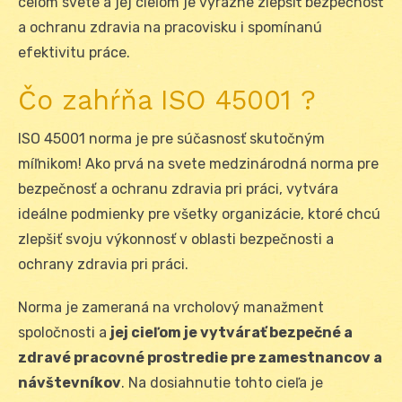
celom svete a jej cieľom je výrazne zlepšiť bezpečnosť
a ochranu zdravia na pracovisku i spomínanú
efektivitu práce.
Čo zahŕňa ISO 45001 ?
ISO 45001 norma je pre súčasnosť skutočným
míľnikom! Ako prvá na svete medzinárodná norma pre
bezpečnosť a ochranu zdravia pri práci, vytvára
ideálne podmienky pre všetky organizácie, ktoré chcú
zlepšiť svoju výkonnosť v oblasti bezpečnosti a
ochrany zdravia pri práci.
Norma je zameraná na vrcholový manažment
spoločnosti a
jej cieľom je vytvárať bezpečné a
zdravé pracovné prostredie pre zamestnancov a
návštevníkov
. Na dosiahnutie tohto cieľa je