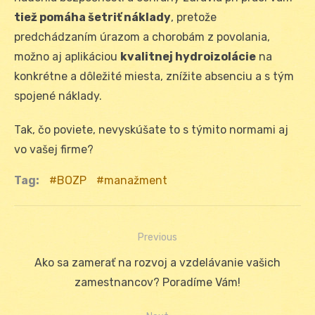
tiež pomáha šetriť náklady
, pretože
predchádzaním úrazom a chorobám z povolania,
možno aj aplikáciou
kvalitnej hydroizolácie
na
konkrétne a dôležité miesta, znížite absenciu a s tým
spojené náklady.
Tak, čo poviete, nevyskúšate to s týmito normami aj
vo vašej firme?
Tag:
BOZP
manažment
Previous
Navigácia
Previous
Ako sa zamerať na rozvoj a vzdelávanie vašich
v
post:
zamestnancov? Poradíme Vám!
článku