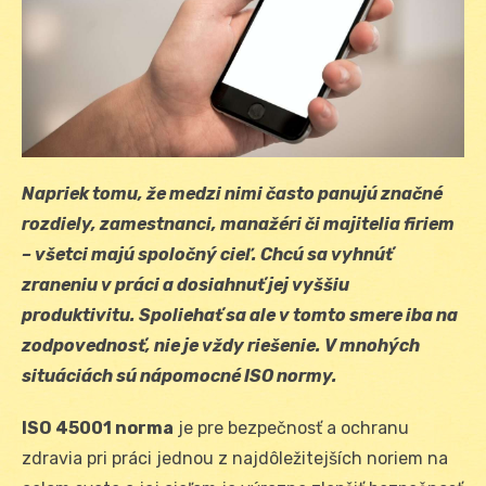
Napriek tomu, že medzi nimi často panujú značné
rozdiely, zamestnanci, manažéri či majitelia firiem
– všetci majú spoločný cieľ. Chcú sa vyhnúť
zraneniu v práci a dosiahnuť jej vyššiu
produktivitu. Spoliehať sa ale v tomto smere iba na
zodpovednosť, nie je vždy riešenie. V mnohých
situáciách sú nápomocné ISO normy.
ISO 45001 norma
je pre bezpečnosť a ochranu
zdravia pri práci jednou z najdôležitejších noriem na