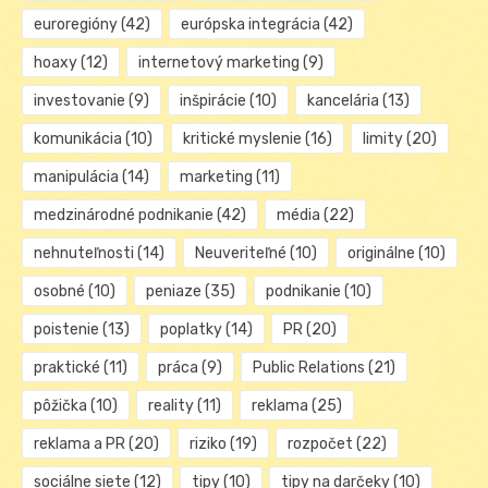
euroregióny
(42)
európska integrácia
(42)
hoaxy
(12)
internetový marketing
(9)
investovanie
(9)
inšpirácie
(10)
kancelária
(13)
komunikácia
(10)
kritické myslenie
(16)
limity
(20)
manipulácia
(14)
marketing
(11)
medzinárodné podnikanie
(42)
média
(22)
nehnuteľnosti
(14)
Neuveriteľné
(10)
originálne
(10)
osobné
(10)
peniaze
(35)
podnikanie
(10)
poistenie
(13)
poplatky
(14)
PR
(20)
praktické
(11)
práca
(9)
Public Relations
(21)
pôžička
(10)
reality
(11)
reklama
(25)
reklama a PR
(20)
riziko
(19)
rozpočet
(22)
sociálne siete
(12)
tipy
(10)
tipy na darčeky
(10)