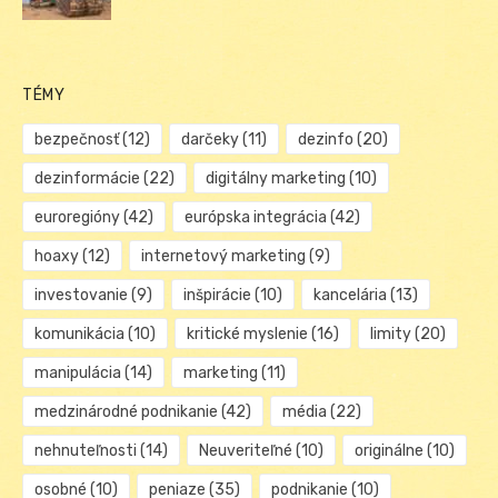
TÉMY
bezpečnosť
(12)
darčeky
(11)
dezinfo
(20)
dezinformácie
(22)
digitálny marketing
(10)
euroregióny
(42)
európska integrácia
(42)
hoaxy
(12)
internetový marketing
(9)
investovanie
(9)
inšpirácie
(10)
kancelária
(13)
komunikácia
(10)
kritické myslenie
(16)
limity
(20)
manipulácia
(14)
marketing
(11)
medzinárodné podnikanie
(42)
média
(22)
nehnuteľnosti
(14)
Neuveriteľné
(10)
originálne
(10)
osobné
(10)
peniaze
(35)
podnikanie
(10)