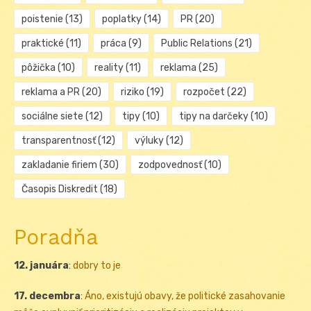
poistenie
(13)
poplatky
(14)
PR
(20)
praktické
(11)
práca
(9)
Public Relations
(21)
pôžička
(10)
reality
(11)
reklama
(25)
reklama a PR
(20)
riziko
(19)
rozpočet
(22)
sociálne siete
(12)
tipy
(10)
tipy na darčeky
(10)
transparentnosť
(12)
výluky
(12)
zakladanie firiem
(30)
zodpovednosť
(10)
Časopis Diskredit
(18)
Poradňa
12. januára
:
dobry to je
17. decembra
:
Áno, existujú obavy, že politické zasahovanie