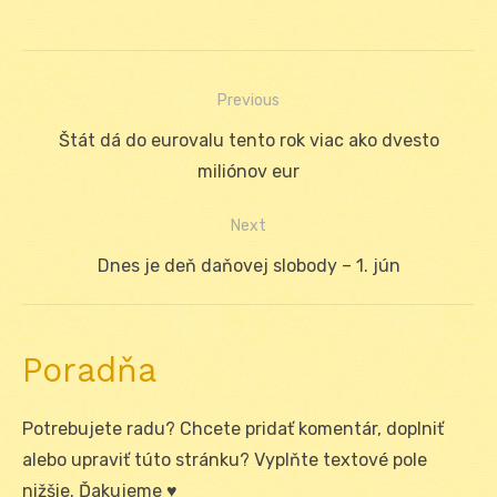
Previous
Navigácia
Previous
Štát dá do eurovalu tento rok viac ako dvesto
v
post:
miliónov eur
článku
Next
Next
Dnes je deň daňovej slobody – 1. jún
post:
Poradňa
Potrebujete radu? Chcete pridať komentár, doplniť
alebo upraviť túto stránku? Vyplňte textové pole
nižšie. Ďakujeme ♥