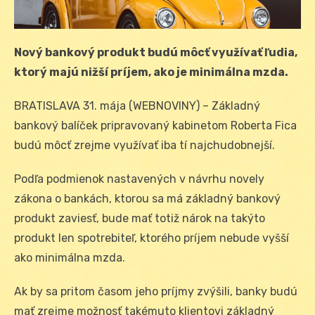
Nový bankový produkt budú môcť využívať ľudia,
ktorý majú nižší príjem, ako je minimálna mzda.
BRATISLAVA 31. mája (WEBNOVINY) – Základný
bankový balíček pripravovaný kabinetom Roberta Fica
budú môcť zrejme využívať iba tí najchudobnejší.
Podľa podmienok nastavených v návrhu novely
zákona o bankách, ktorou sa má základný bankový
produkt zaviesť, bude mať totiž nárok na takýto
produkt len spotrebiteľ, ktorého príjem nebude vyšší
ako minimálna mzda.
Ak by sa pritom časom jeho príjmy zvýšili, banky budú
mať zrejme možnosť takémuto klientovi základný