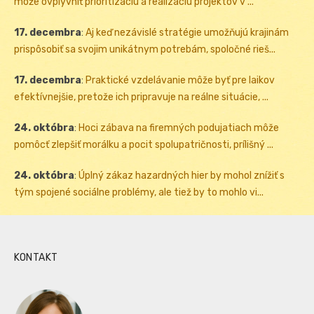
môže ovplyvniť prioritizáciu a realizáciu projektov v ...
17. decembra
:
Aj keď nezávislé stratégie umožňujú krajinám
prispôsobiť sa svojim unikátnym potrebám, spoločné rieš...
17. decembra
:
Praktické vzdelávanie môže byť pre laikov
efektívnejšie, pretože ich pripravuje na reálne situácie, ...
24. októbra
:
Hoci zábava na firemných podujatiach môže
pomôcť zlepšiť morálku a pocit spolupatričnosti, prílišný ...
24. októbra
:
Úplný zákaz hazardných hier by mohol znížiť s
tým spojené sociálne problémy, ale tiež by to mohlo vi...
KONTAKT