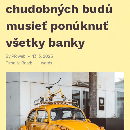
chudobných budú
musieť ponúknuť
všetky banky
By
PR web
Posted
13. 3. 2023
on
Time to Read:
-
words