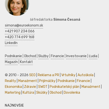
šéfredaktorka
Simona Česaná
simona@euroekonom.sk
+421 907 234 066
+420 774 699 168
LinkedIn
Podnikanie
|
Obchod
|
Služby
|
Financie
|
Investovanie
|
Ľudia
|
Magazín
|
Kontakt
© 2010 - 2026
SEO
|
Reklama a PR
|
Vrtuľníky
|
Autoškola
|
Reality
|
Manažment
|
Prijímáčky
|
Podnikanie
|
Financie
|
Ekonomika
|
Zdravie
|
SWOT
|
Podnikateľský plán
|
Manažment
|
Marketing
|
Kultúra
|
Skúšky
|
Obchod
|
Dovolenka
NAJNOVŠIE