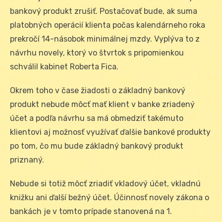
bankový produkt zrušiť. Postačovať bude, ak suma
platobných operácií klienta počas kalendárneho roka
prekročí 14-násobok minimálnej mzdy. Vyplýva to z
návrhu novely, ktorý vo štvrtok s pripomienkou
schválil kabinet Roberta Fica.
Okrem toho v čase žiadosti o základný bankový
produkt nebude môcť mať klient v banke zriadený
účet a podľa návrhu sa má obmedziť takémuto
klientovi aj možnosť využívať ďalšie bankové produkty
po tom, čo mu bude základný bankový produkt
priznaný.
Nebude si totiž môcť zriadiť vkladový účet, vkladnú
knižku ani ďalší bežný účet. Účinnosť novely zákona o
bankách je v tomto prípade stanovená na 1.