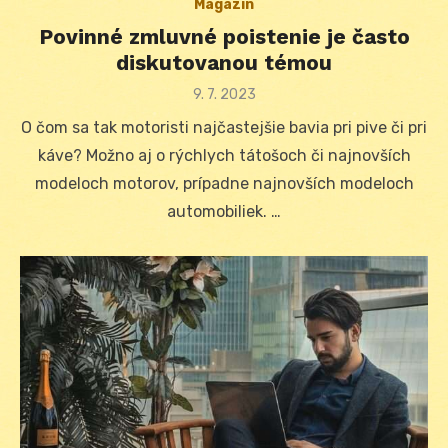
Magazín
Povinné zmluvné poistenie je často
diskutovanou témou
Posted
9. 7. 2023
on
O čom sa tak motoristi najčastejšie bavia pri pive či pri
káve? Možno aj o rýchlych tátošoch či najnovších
modeloch motorov, prípadne najnovších modeloch
automobiliek. …