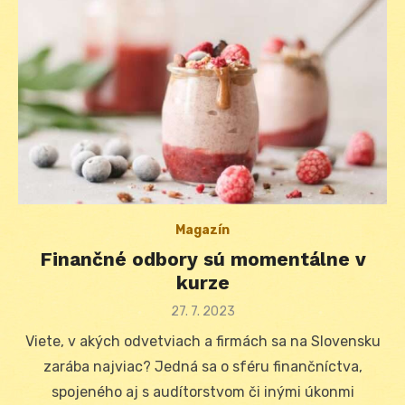
Magazín
Finančné odbory sú momentálne v
kurze
Posted
27. 7. 2023
on
Viete, v akých odvetviach a firmách sa na Slovensku
zarába najviac? Jedná sa o sféru finančníctva,
spojeného aj s audítorstvom či inými úkonmi