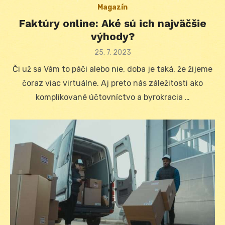
Magazín
Faktúry online: Aké sú ich najväčšie
výhody?
Posted
25. 7. 2023
on
Či už sa Vám to páči alebo nie, doba je taká, že žijeme
čoraz viac virtuálne. Aj preto nás záležitosti ako
komplikované účtovníctvo a byrokracia …