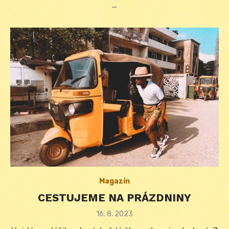
…
Magazín
CESTUJEME NA PRÁZDNINY
Posted
16. 8. 2023
on