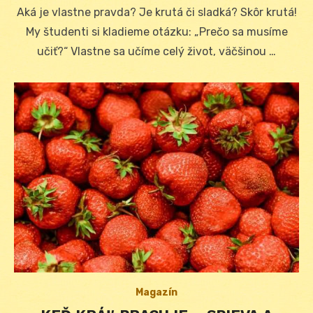
on
Aká je vlastne pravda? Je krutá či sladká? Skôr krutá!
My študenti si kladieme otázku: „Prečo sa musíme
učiť?“ Vlastne sa učíme celý život, väčšinou …
Magazín