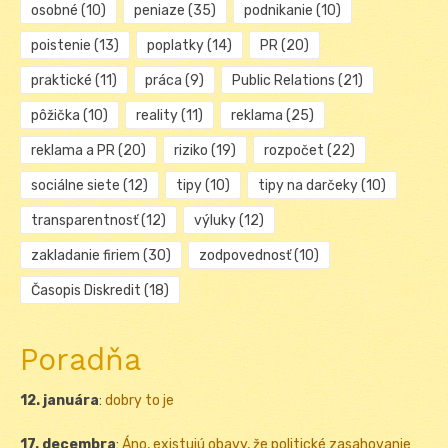
osobné
(10)
peniaze
(35)
podnikanie
(10)
poistenie
(13)
poplatky
(14)
PR
(20)
praktické
(11)
práca
(9)
Public Relations
(21)
pôžička
(10)
reality
(11)
reklama
(25)
reklama a PR
(20)
riziko
(19)
rozpočet
(22)
sociálne siete
(12)
tipy
(10)
tipy na darčeky
(10)
transparentnosť
(12)
výluky
(12)
zakladanie firiem
(30)
zodpovednosť
(10)
Časopis Diskredit
(18)
Poradňa
12. januára
:
dobry to je
17. decembra
:
Áno, existujú obavy, že politické zasahovanie