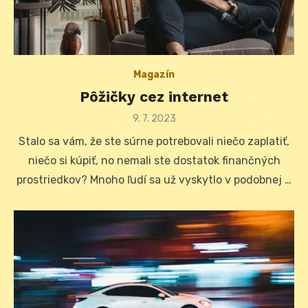
Magazín
Pôžičky cez internet
Posted
9. 7. 2023
on
Stalo sa vám, že ste súrne potrebovali niečo zaplatiť,
niečo si kúpiť, no nemali ste dostatok finančných
prostriedkov? Mnoho ľudí sa už vyskytlo v podobnej …