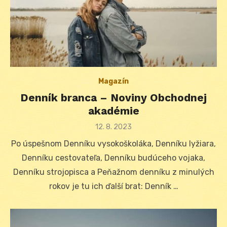
Magazín
Denník branca – Noviny Obchodnej
akadémie
Posted
12. 8. 2023
on
Po úspešnom Denníku vysokoškoláka, Denníku lyžiara,
Denníku cestovateľa, Denníku budúceho vojaka,
Denníku strojopisca a Peňažnom denníku z minulých
rokov je tu ich ďalší brat: Denník …