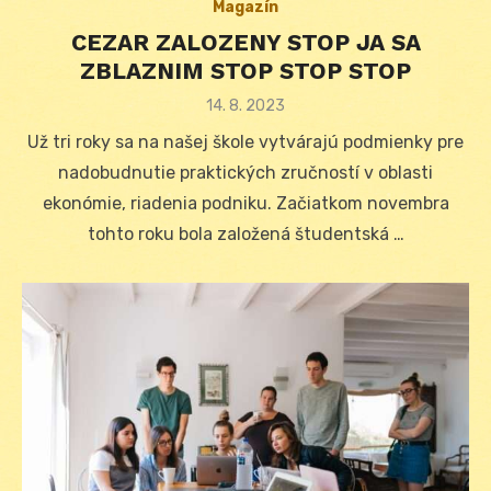
Magazín
CEZAR ZALOZENY STOP JA SA
ZBLAZNIM STOP STOP STOP
Posted
14. 8. 2023
on
Už tri roky sa na našej škole vytvárajú podmienky pre
nadobudnutie praktických zručností v oblasti
ekonómie, riadenia podniku. Začiatkom novembra
tohto roku bola založená študentská …