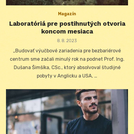
Magazín
Laboratóriá pre postihnutých otvoria
koncom mesiaca
Posted
8. 8. 2023
on
„Budovať výučbové zariadenia pre bezbariérové
centrum sme začali minulý rok na podnet Prof. Ing.
Dušana Šimšíka, CSc., ktorý absolvoval študijné
pobyty v Anglicku a USA, …