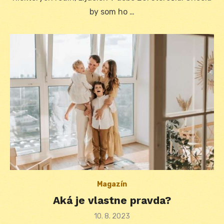
by som ho …
Magazín
Aká je vlastne pravda?
Posted
10. 8. 2023