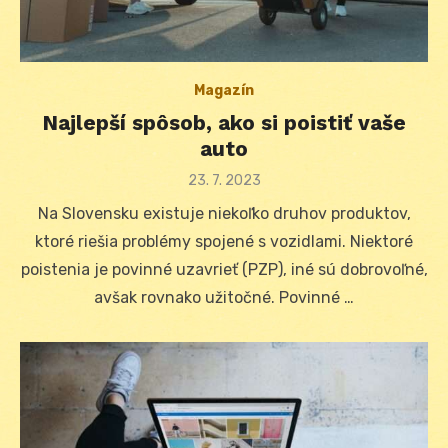
Magazín
Najlepší spôsob, ako si poistiť vaše
auto
Posted
23. 7. 2023
on
Na Slovensku existuje niekoľko druhov produktov,
ktoré riešia problémy spojené s vozidlami. Niektoré
poistenia je povinné uzavrieť (PZP), iné sú dobrovoľné,
avšak rovnako užitočné. Povinné …