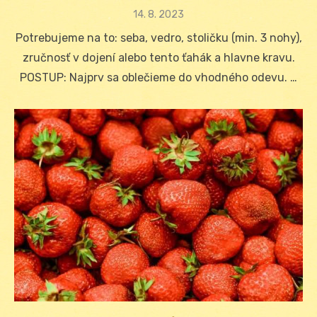
Posted
14. 8. 2023
on
Potrebujeme na to: seba, vedro, stoličku (min. 3 nohy),
zručnosť v dojení alebo tento ťahák a hlavne kravu.
POSTUP: Najprv sa oblečieme do vhodného odevu. …