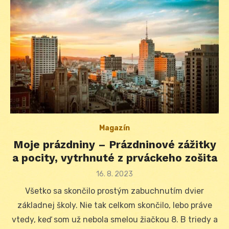
Magazín
Moje prázdniny – Prázdninové zážitky
a pocity, vytrhnuté z prváckeho zošita
Posted
16. 8. 2023
on
Všetko sa skončilo prostým zabuchnutím dvier
základnej školy. Nie tak celkom skončilo, lebo práve
vtedy, keď som už nebola smelou žiačkou 8. B triedy a