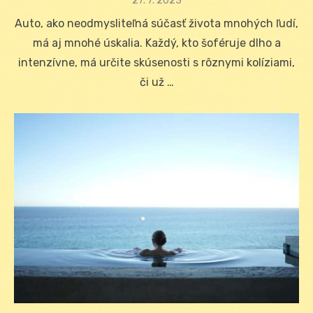
Posted
27. 7. 2023
on
Auto, ako neodmysliteľná súčasť života mnohých ľudí,
má aj mnohé úskalia. Každý, kto šoféruje dlho a
intenzívne, má určite skúsenosti s rôznymi kolíziami,
či už …