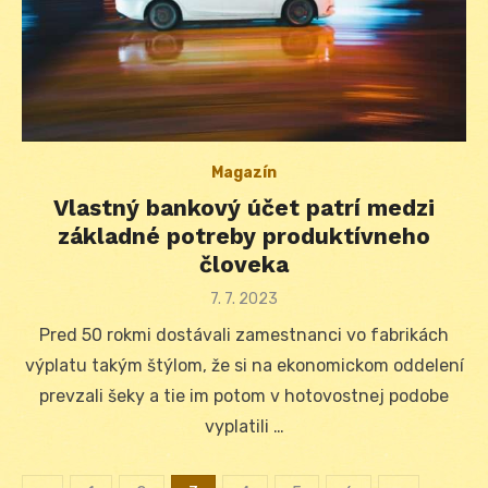
Magazín
Vlastný bankový účet patrí medzi
základné potreby produktívneho
človeka
Posted
7. 7. 2023
on
Pred 50 rokmi dostávali zamestnanci vo fabrikách
výplatu takým štýlom, že si na ekonomickom oddelení
prevzali šeky a tie im potom v hotovostnej podobe
vyplatili …