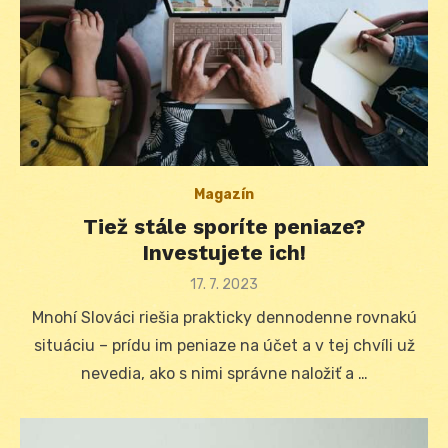
Magazín
Tiež stále sporíte peniaze?
Investujete ich!
Posted
17. 7. 2023
on
Mnohí Slováci riešia prakticky dennodenne rovnakú
situáciu – prídu im peniaze na účet a v tej chvíli už
nevedia, ako s nimi správne naložiť a …