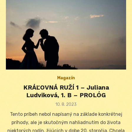
Magazín
KRÁĽOVNÁ RUŽÍ 1 – Juliana
Ludviková, 1. B – PROLÓG
Posted
10. 8. 2023
on
Tento príbeh nebol napísaný na základe konkrétnej
príhody, ale je skutočným nahliadnutím do života
niektorých rodín, žijúcich v dobe 20. storočia. Chcela