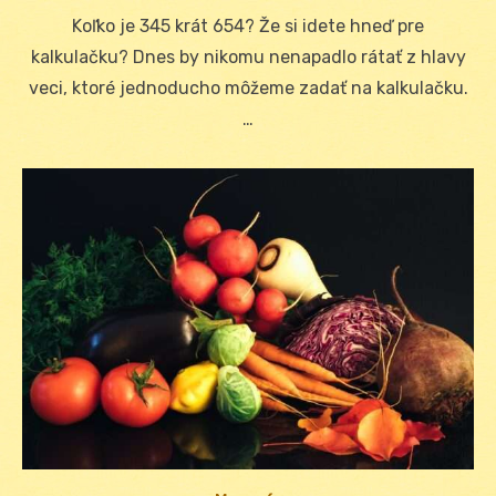
on
Koľko je 345 krát 654? Že si idete hneď pre
kalkulačku? Dnes by nikomu nenapadlo rátať z hlavy
veci, ktoré jednoducho môžeme zadať na kalkulačku.
…