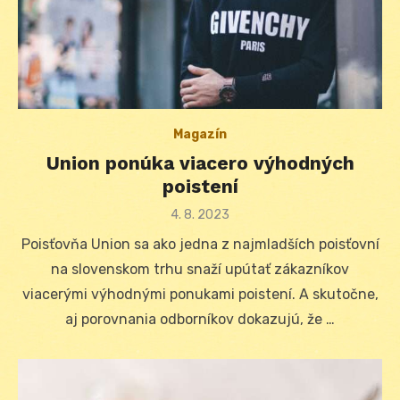
Magazín
Union ponúka viacero výhodných
poistení
Posted
4. 8. 2023
on
Poisťovňa Union sa ako jedna z najmladších poisťovní
na slovenskom trhu snaží upútať zákazníkov
viacerými výhodnými ponukami poistení. A skutočne,
aj porovnania odborníkov dokazujú, že …