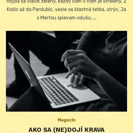
Hojdá sa vláčik zelený, každý člen v ňom je strelený, Z
Košíc až do Pardubíc, vezie sa šťastná tetka, strýc, Ja
s Martou spievam odušu, …
Magazín
AKO SA (NE)DOJÍ KRAVA