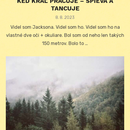
KEĎ KRÁĽ PRACUJE – SPIEVA A
TANCUJE
Posted
8. 8. 2023
on
Videl som Jacksona. Videl som ho. Videl som ho na
vlastné dve oči + okuliare. Bol som od neho len takých
150 metrov. Bolo to …