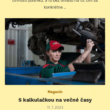
činnosti podniku, a to bez ohľadu na to, čím sa
konkrétne …
Magazín
S kalkulačkou na večné časy
Posted
11. 7. 2023