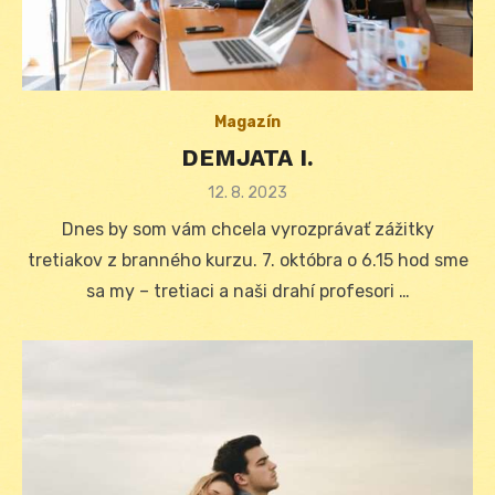
Magazín
DEMJATA I.
Posted
12. 8. 2023
on
Dnes by som vám chcela vyrozprávať zážitky
tretiakov z branného kurzu. 7. októbra o 6.15 hod sme
sa my – tretiaci a naši drahí profesori …