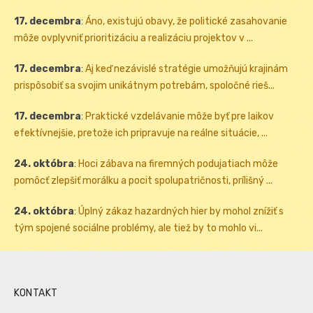
17. decembra
:
Áno, existujú obavy, že politické zasahovanie
môže ovplyvniť prioritizáciu a realizáciu projektov v ...
17. decembra
:
Aj keď nezávislé stratégie umožňujú krajinám
prispôsobiť sa svojim unikátnym potrebám, spoločné rieš...
17. decembra
:
Praktické vzdelávanie môže byť pre laikov
efektívnejšie, pretože ich pripravuje na reálne situácie, ...
24. októbra
:
Hoci zábava na firemných podujatiach môže
pomôcť zlepšiť morálku a pocit spolupatričnosti, prílišný ...
24. októbra
:
Úplný zákaz hazardných hier by mohol znížiť s
tým spojené sociálne problémy, ale tiež by to mohlo vi...
KONTAKT