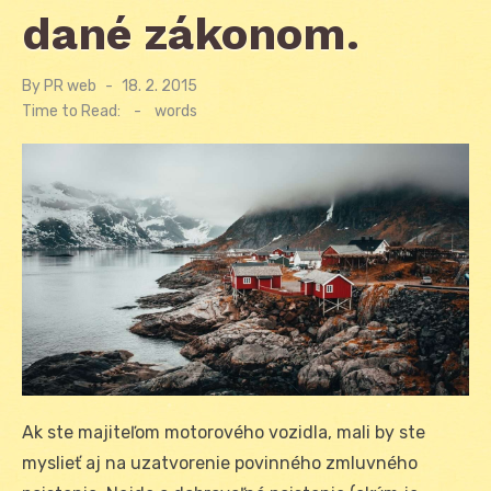
dané zákonom.
By
PR web
Posted
18. 2. 2015
on
Time to Read:
-
words
Ak ste majiteľom motorového vozidla, mali by ste
myslieť aj na uzatvorenie povinného zmluvného