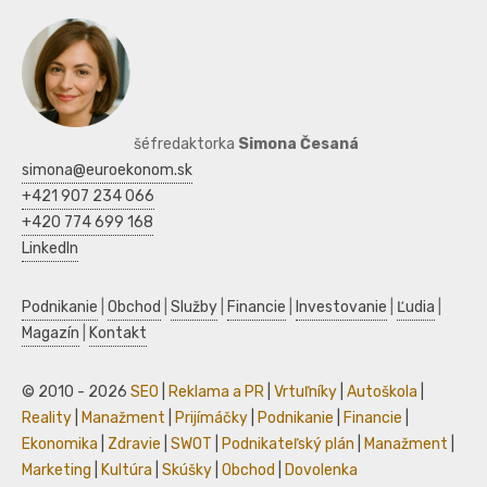
šéfredaktorka
Simona Česaná
simona@euroekonom.sk
+421 907 234 066
+420 774 699 168
LinkedIn
Podnikanie
|
Obchod
|
Služby
|
Financie
|
Investovanie
|
Ľudia
|
Magazín
|
Kontakt
© 2010 - 2026
SEO
|
Reklama a PR
|
Vrtuľníky
|
Autoškola
|
Reality
|
Manažment
|
Prijímáčky
|
Podnikanie
|
Financie
|
Ekonomika
|
Zdravie
|
SWOT
|
Podnikateľský plán
|
Manažment
|
Marketing
|
Kultúra
|
Skúšky
|
Obchod
|
Dovolenka