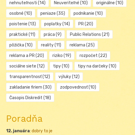
nehnuteľnosti
(14)
Neuveriteľné
(10)
originálne
(10)
osobné
(10)
peniaze
(35)
podnikanie
(10)
poistenie
(13)
poplatky
(14)
PR
(20)
praktické
(11)
práca
(9)
Public Relations
(21)
pôžička
(10)
reality
(11)
reklama
(25)
reklama a PR
(20)
riziko
(19)
rozpočet
(22)
sociálne siete
(12)
tipy
(10)
tipy na darčeky
(10)
transparentnosť
(12)
výluky
(12)
zakladanie firiem
(30)
zodpovednosť
(10)
Časopis Diskredit
(18)
Poradňa
12. januára
:
dobry to je