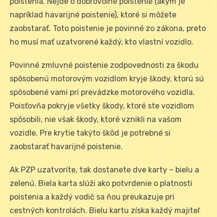
poistenia. Nejde o dobrovoľné poistenie (akým je
napríklad havarijné poistenie), ktoré si môžete
zaobstarať. Toto poistenie je povinné zo zákona, preto
ho musí mať uzatvorené každý, kto vlastní vozidlo.
Povinné zmluvné poistenie zodpovednosti za škodu
spôsobenú motorovým vozidlom kryje škody, ktorú sú
spôsobené vami pri prevádzke motorového vozidla.
Poisťovňa pokryje všetky škody, ktoré ste vozidlom
spôsobili, nie však škody, ktoré vznikli na vašom
vozidle. Pre krytie takýto škôd je potrebné si
zaobstarať havarijné poistenie.
Ak PZP uzatvoríte, tak dostanete dve karty – bielu a
zelenú. Biela karta slúži ako potvrdenie o platnosti
poistenia a každý vodič sa ňou preukazuje pri
cestných kontrolách. Bielu kartu získa každý majiteľ