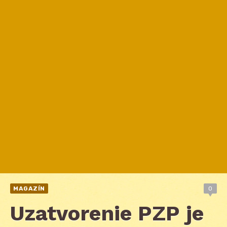
MAGAZÍN
0
Uzatvorenie PZP je