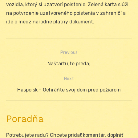
vozidla, ktorý si uzatvorí poistenie. Zelená karta slúži
na potvrdenie uzatvoreného poistenia v zahraničí a
ide o medzinárodne platný dokument.
Previous
Navigácia
Previous
Naštartujte predaj
v
post:
Next
článku
Next
Haspo.sk – Ochráňte svoj dom pred požiarom
post:
Poradňa
Potrebujete radu? Chcete pridať komentár, doplniť