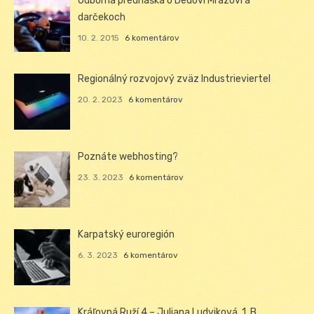
Odborná prednáška o Dedovi Mrázovi a
darčekoch
10. 2. 2015
6 komentárov
Regionálný rozvojový zväz Industrieviertel
20. 2. 2023
6 komentárov
Poznáte webhosting?
23. 3. 2023
6 komentárov
Karpatský euroregión
6. 3. 2023
6 komentárov
Kráľovná Ruží 4 – Juliana Ludviková, 1. B