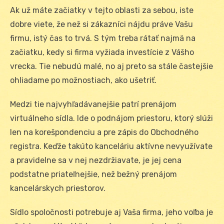
Ak už máte začiatky v tejto oblasti za sebou, iste
dobre viete, že než si zákazníci nájdu práve Vašu
firmu, istý čas to trvá. S tým treba rátať najmä na
začiatku, kedy si firma vyžiada investície z Vášho
vrecka. Tie nebudú malé, no aj preto sa stále častejšie
ohliadame po možnostiach, ako ušetriť.
Medzi tie najvyhľadávanejšie patrí prenájom
virtuálneho sídla. Ide o podnájom priestoru, ktorý slúži
len na korešpondenciu a pre zápis do Obchodného
registra. Keďže takúto kanceláriu aktívne nevyužívate
a pravidelne sa v nej nezdržiavate, je jej cena
podstatne priateľnejšie, než bežný prenájom
kancelárskych priestorov.
Sídlo spoločnosti potrebuje aj Vaša firma, jeho voľba je