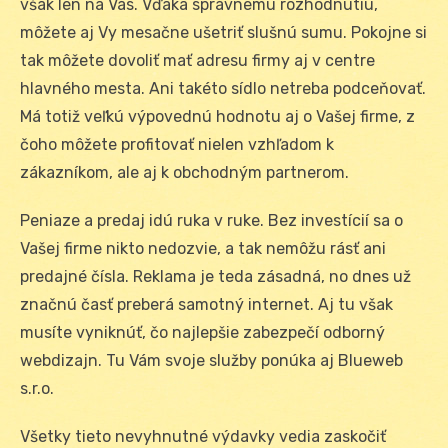
však len na Vás. Vďaka správnemu rozhodnutiu,
môžete aj Vy mesačne ušetriť slušnú sumu. Pokojne si
tak môžete dovoliť mať adresu firmy aj v centre
hlavného mesta. Ani takéto sídlo netreba podceňovať.
Má totiž veľkú výpovednú hodnotu aj o Vašej firme, z
čoho môžete profitovať nielen vzhľadom k
zákazníkom, ale aj k obchodným partnerom.
Peniaze a predaj idú ruka v ruke. Bez investícií sa o
Vašej firme nikto nedozvie, a tak nemôžu rásť ani
predajné čísla. Reklama je teda zásadná, no dnes už
značnú časť preberá samotný internet. Aj tu však
musíte vyniknúť, čo najlepšie zabezpečí odborný
webdizajn. Tu Vám svoje služby ponúka aj Blueweb
s.r.o.
Všetky tieto nevyhnutné výdavky vedia zaskočiť