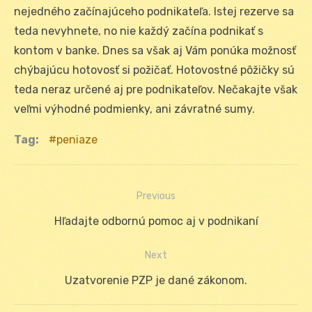
nejedného začínajúceho podnikateľa. Istej rezerve sa
teda nevyhnete, no nie každý začína podnikať s
kontom v banke. Dnes sa však aj Vám ponúka možnosť
chýbajúcu hotovosť si požičať. Hotovostné pôžičky sú
teda neraz určené aj pre podnikateľov. Nečakajte však
veľmi výhodné podmienky, ani závratné sumy.
Tag:
peniaze
Previous
Navigácia
Previous
Hľadajte odbornú pomoc aj v podnikaní
v
post:
Next
článku
Next
Uzatvorenie PZP je dané zákonom.
post: