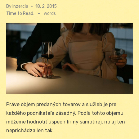
By
Inzercia
Posted
18. 2. 2015
on
Time to Read:
-
words
Práve objem predaných tovarov a služieb je pre
každého podnikateľa zásadný. Podľa tohto objemu
môžeme hodnotiť úspech firmy samotnej, no aj ten
neprichádza len tak.