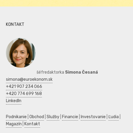
KONTAKT
šéfredaktorka
Simona Česaná
simona@euroekonom.sk
+421 907 234 066
+420 774 699 168
LinkedIn
Podnikanie
|
Obchod
|
Služby
|
Financie
|
Investovanie
|
Ľudia
|
Magazín
|
Kontakt