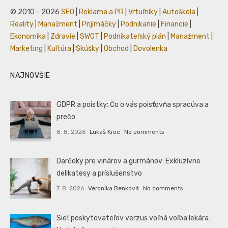
© 2010 - 2026
SEO
|
Reklama a PR
|
Vrtuľníky
|
Autoškola
|
Reality
|
Manažment
|
Prijímáčky
|
Podnikanie
|
Financie
|
Ekonomika
|
Zdravie
|
SWOT
|
Podnikateľský plán
|
Manažment
|
Marketing
|
Kultúra
|
Skúšky
|
Obchod
|
Dovolenka
NAJNOVŠIE
GDPR a poistky: Čo o vás poisťovňa spracúva a
prečo
8. 8. 2026
Lukáš Kroc
No comments
Darčeky pre vinárov a gurmánov: Exkluzívne
delikatesy a príslušenstvo
7. 8. 2026
Veronika Benková
No comments
Sieť poskytovateľov verzus voľná voľba lekára: