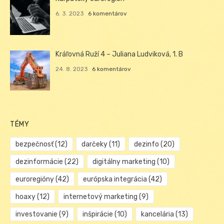
6. 3. 2023
6 komentárov
Kráľovná Ruží 4 – Juliana Ludviková, 1. B
24. 8. 2023
6 komentárov
TÉMY
bezpečnosť
(12)
darčeky
(11)
dezinfo
(20)
dezinformácie
(22)
digitálny marketing
(10)
euroregióny
(42)
európska integrácia
(42)
hoaxy
(12)
internetový marketing
(9)
investovanie
(9)
inšpirácie
(10)
kancelária
(13)