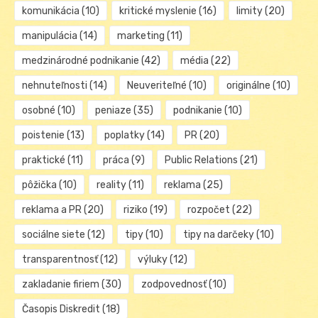
komunikácia
(10)
kritické myslenie
(16)
limity
(20)
manipulácia
(14)
marketing
(11)
medzinárodné podnikanie
(42)
média
(22)
nehnuteľnosti
(14)
Neuveriteľné
(10)
originálne
(10)
osobné
(10)
peniaze
(35)
podnikanie
(10)
poistenie
(13)
poplatky
(14)
PR
(20)
praktické
(11)
práca
(9)
Public Relations
(21)
pôžička
(10)
reality
(11)
reklama
(25)
reklama a PR
(20)
riziko
(19)
rozpočet
(22)
sociálne siete
(12)
tipy
(10)
tipy na darčeky
(10)
transparentnosť
(12)
výluky
(12)
zakladanie firiem
(30)
zodpovednosť
(10)
Časopis Diskredit
(18)