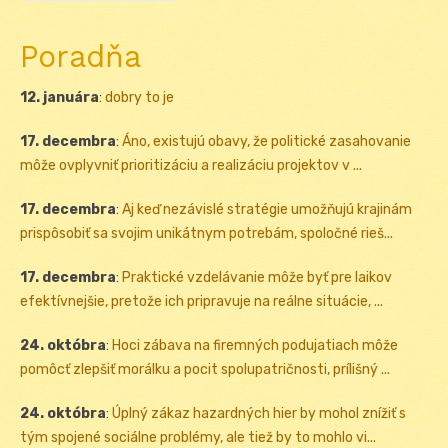
Poradňa
12. januára
:
dobry to je
17. decembra
:
Áno, existujú obavy, že politické zasahovanie
môže ovplyvniť prioritizáciu a realizáciu projektov v ...
17. decembra
:
Aj keď nezávislé stratégie umožňujú krajinám
prispôsobiť sa svojim unikátnym potrebám, spoločné rieš...
17. decembra
:
Praktické vzdelávanie môže byť pre laikov
efektívnejšie, pretože ich pripravuje na reálne situácie, ...
24. októbra
:
Hoci zábava na firemných podujatiach môže
pomôcť zlepšiť morálku a pocit spolupatričnosti, prílišný ...
24. októbra
:
Úplný zákaz hazardných hier by mohol znížiť s
tým spojené sociálne problémy, ale tiež by to mohlo vi...