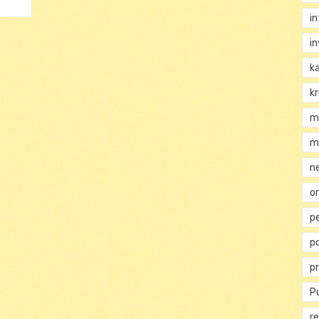
i
i
k
kr
m
m
n
or
p
p
p
Pu
re