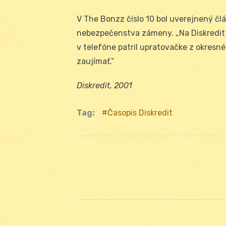
V The Bonzz číslo 10 bol uverejnený člá
nebezpečenstva zámeny. „Na Diskredit 
v telefóne patril upratovačke z okresn
zaujímať.“
Diskredit, 2001
Tag:
Časopis Diskredit
Navigácia
v
článku