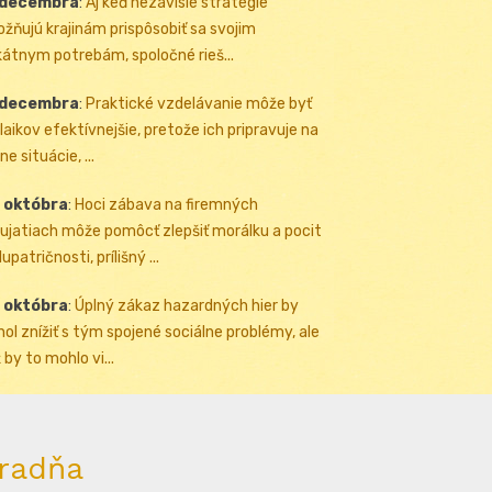
 decembra
:
Aj keď nezávislé stratégie
žňujú krajinám prispôsobiť sa svojim
kátnym potrebám, spoločné rieš...
 decembra
:
Praktické vzdelávanie môže byť
 laikov efektívnejšie, pretože ich pripravuje na
ne situácie, ...
 októbra
:
Hoci zábava na firemných
ujatiach môže pomôcť zlepšiť morálku a pocit
upatričnosti, prílišný ...
 októbra
:
Úplný zákaz hazardných hier by
ol znížiť s tým spojené sociálne problémy, ale
 by to mohlo vi...
radňa