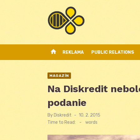
Skip
to
content
home
REKLAMA
PUBLIC RELATIONS
MAGAZÍN
Na Diskredit nebo
podanie
By
Diskredit
Posted
10. 2. 2015
on
Time to Read:
-
words