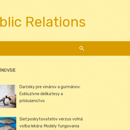
blic Relations
JNOVŠIE
Darčeky pre vinárov a gurmánov:
Exkluzívne delikatesy a
príslušenstvo
Sieť poskytovateľov verzus voľná
voľba lekára: Modely fungovania