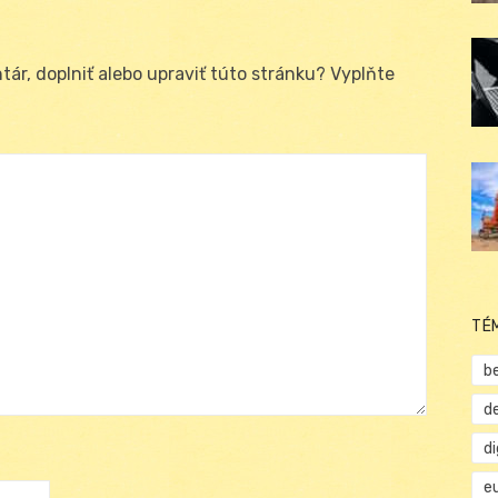
ár, doplniť alebo upraviť túto stránku? Vyplňte
TÉ
b
d
d
e