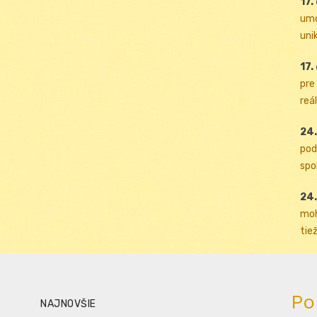
17.
umo
uni
17.
pre
reál
24.
pod
spol
24.
moh
tiež
Po
NAJNOVŠIE