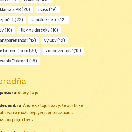
eklama a PR
(20)
riziko
(19)
ozpočet
(22)
sociálne siete
(12)
py
(10)
tipy na darčeky
(10)
ransparentnosť
(12)
výluky
(12)
kladanie firiem
(30)
zodpovednosť
(10)
sopis Diskredit
(18)
oradňa
 januára
:
dobry to je
 decembra
:
Áno, existujú obavy, že politické
ahovanie môže ovplyvniť prioritizáciu a
izáciu projektov v ...