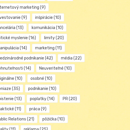
nternetový marketing
(9)
nvestovanie
(9)
inšpirácie
(10)
ancelária
(13)
komunikácia
(10)
itické myslenie
(16)
limity
(20)
anipulácia
(14)
marketing
(11)
edzinárodné podnikanie
(42)
média
(22)
ehnuteľnosti
(14)
Neuveriteľné
(10)
iginálne
(10)
osobné
(10)
eniaze
(35)
podnikanie
(10)
oistenie
(13)
poplatky
(14)
PR
(20)
raktické
(11)
práca
(9)
blic Relations
(21)
pôžička
(10)
ality
(11)
reklama
(25)