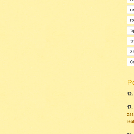
r
r
ti
t
za
Ča
P
12.
17.
zas
real