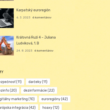
Karpatský euroregión
6. 3. 2023
6 komentárov
Kráľovná Ruží 4 – Juliana
Ludviková, 1. B
24. 8. 2023
6 komentárov
MY
ezpečnosť
(11)
darčeky
(11)
ezinfo
(20)
dezinformácie
(22)
igitálny marketing
(10)
euroregióny
(42)
urópska integrácia
(42)
hoaxy
(12)