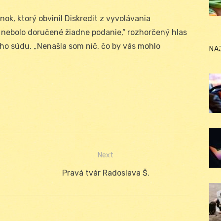
nok, ktorý obvinil Diskredit z vyvolávania
nebolo doručené žiadne podanie,“ rozhorčený hlas
ého súdu. „Nenašla som nič, čo by vás mohlo
NA
Next
Next
Pravá tvár Radoslava Š.
post: