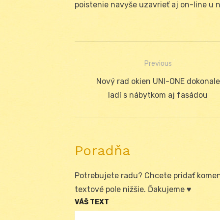
poistenie navyše uzavrieť aj on-line u
Previous
Navigácia
Previous
Nový rad okien UNI-ONE dokonale
v
post:
ladí s nábytkom aj fasádou
článku
Poradňa
Potrebujete radu? Chcete pridať koment
textové pole nižšie. Ďakujeme ♥
VÁŠ TEXT