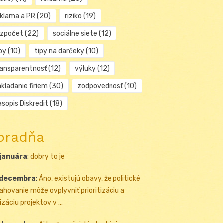
eklama a PR
(20)
riziko
(19)
ozpočet
(22)
sociálne siete
(12)
py
(10)
tipy na darčeky
(10)
ransparentnosť
(12)
výluky
(12)
kladanie firiem
(30)
zodpovednosť
(10)
sopis Diskredit
(18)
oradňa
 januára
:
dobry to je
 decembra
:
Áno, existujú obavy, že politické
ahovanie môže ovplyvniť prioritizáciu a
izáciu projektov v ...