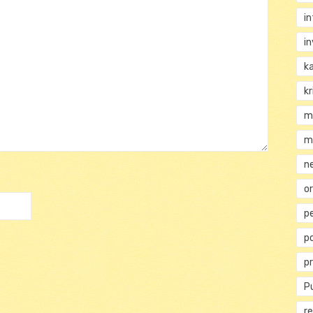
i
i
k
kr
m
m
n
or
p
p
p
Pu
re