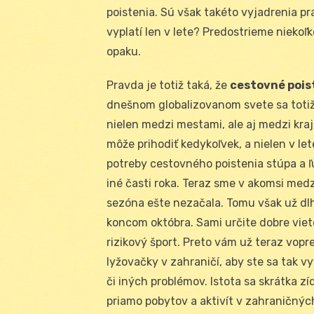
poistenia. Sú však takéto vyjadrenia pr
vyplatí len v lete? Predostrieme niekoľk
opaku.
Pravda je totiž taká, že
cestovné pois
dnešnom globalizovanom svete sa totiž
nielen medzi mestami, ale aj medzi kraj
môže prihodiť kedykoľvek, a nielen v let
potreby cestovného poistenia stúpa a ľud
iné časti roka. Teraz sme v akomsi medzi
sezóna ešte nezačala. Tomu však už dl
koncom októbra. Sami určite dobre viete
rizikový šport. Preto vám už teraz vop
lyžovačky v zahraničí, aby ste sa tak
či iných problémov. Istota sa skrátka zíd
priamo pobytov a aktivít v zahraničnýc