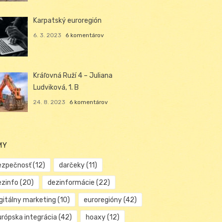
Karpatský euroregión
6. 3. 2023
6 komentárov
Kráľovná Ruží 4 – Juliana
Ludviková, 1. B
24. 8. 2023
6 komentárov
MY
ezpečnosť
(12)
darčeky
(11)
ezinfo
(20)
dezinformácie
(22)
igitálny marketing
(10)
euroregióny
(42)
urópska integrácia
(42)
hoaxy
(12)