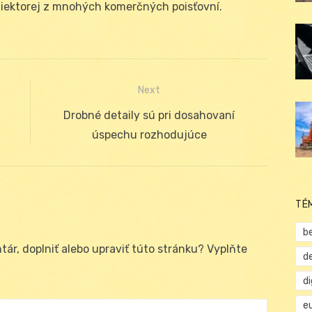
 niektorej z mnohých komerčných poisťovní.
Next
Next
Drobné detaily sú pri dosahovaní
post:
úspechu rozhodujúce
TÉ
b
ár, doplniť alebo upraviť túto stránku? Vyplňte
d
d
e