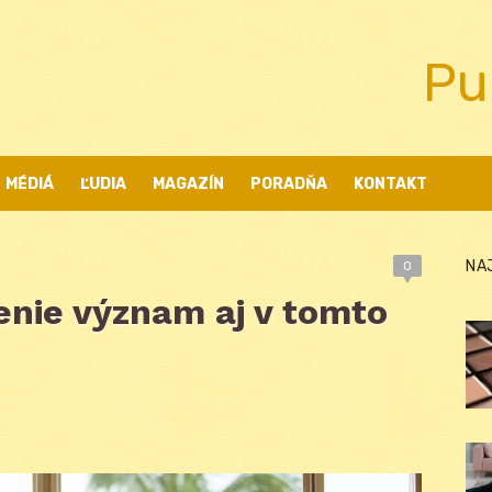
Pu
MÉDIÁ
ĽUDIA
MAGAZÍN
PORADŇA
KONTAKT
NA
0
enie význam aj v tomto