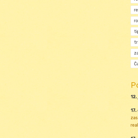
r
r
ti
t
za
Ča
P
12.
17.
zas
real