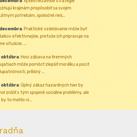
 decembra
:
Aj keď nezávislé stratégie
žňujú krajinám prispôsobiť sa svojim
kátnym potrebám, spoločné rieš...
 decembra
:
Praktické vzdelávanie môže byť
 laikov efektívnejšie, pretože ich pripravuje na
ne situácie, ...
 októbra
:
Hoci zábava na firemných
ujatiach môže pomôcť zlepšiť morálku a pocit
upatričnosti, prílišný ...
 októbra
:
Úplný zákaz hazardných hier by
ol znížiť s tým spojené sociálne problémy, ale
 by to mohlo vi...
radňa