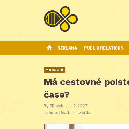
Skip
to
content
home
REKLAMA
PUBLIC RELATIONS
MAGAZÍN
Má cestovné poist
čase?
By
PR web
Posted
1. 7. 2023
on
Time to Read:
-
words