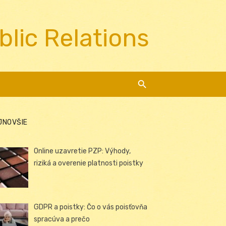
blic Relations
JNOVŠIE
Online uzavretie PZP: Výhody,
riziká a overenie platnosti poistky
GDPR a poistky: Čo o vás poisťovňa
spracúva a prečo