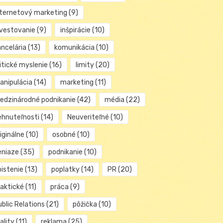
nternetový marketing
(9)
nvestovanie
(9)
inšpirácie
(10)
ancelária
(13)
komunikácia
(10)
itické myslenie
(16)
limity
(20)
anipulácia
(14)
marketing
(11)
edzinárodné podnikanie
(42)
média
(22)
ehnuteľnosti
(14)
Neuveriteľné
(10)
iginálne
(10)
osobné
(10)
eniaze
(35)
podnikanie
(10)
oistenie
(13)
poplatky
(14)
PR
(20)
raktické
(11)
práca
(9)
blic Relations
(21)
pôžička
(10)
ality
(11)
reklama
(25)