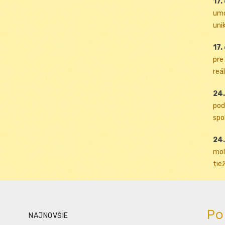
17.
umo
uni
17.
pre
reál
24.
pod
spol
24.
moh
tiež
Po
NAJNOVŠIE