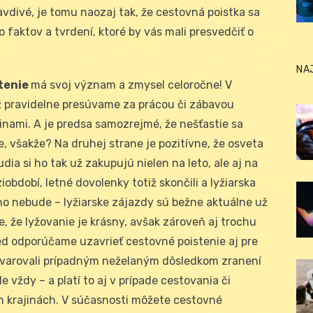
avdivé, je tomu naozaj tak, že cestovná poistka sa
o faktov a tvrdení, ktoré by vás mali presvedčiť o
NA
tenie
má svoj význam a zmysel celoročne! V
 pravidelne presúvame za prácou či zábavou
inami. A je predsa samozrejmé, že nešťastie sa
e, všakže? Na druhej strane je pozitívne, že osveta
ia si ho tak už zakupujú nielen na leto, ale aj na
období, letné dovolenky totiž skončili a lyžiarska
ho nebude – lyžiarske zájazdy sú bežne aktuálne už
, že lyžovanie je krásny, avšak zároveň aj trochu
red odporúčame uzavrieť cestovné poistenie aj pre
 vyvarovali prípadným neželaným dôsledkom zranení
e vždy – a platí to aj v prípade cestovania či
h krajinách. V súčasnosti môžete cestovné