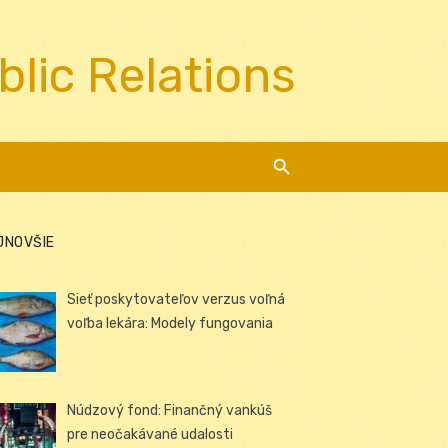
blic Relations
JNOVŠIE
Sieť poskytovateľov verzus voľná
voľba lekára: Modely fungovania
Núdzový fond: Finančný vankúš
pre neočakávané udalosti