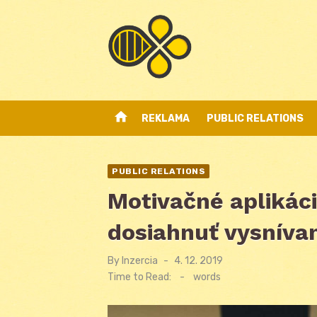
Skip
to
content
home
REKLAMA
PUBLIC RELATIONS
PUBLIC RELATIONS
Motivačné aplikác
dosiahnuť vysnívan
By
Inzercia
Posted
4. 12. 2019
on
Time to Read:
-
words