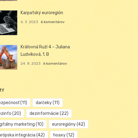
Karpatský euroregión
6. 3. 2023
6 komentárov
Kráľovná Ruží 4 – Juliana
Ludviková, 1. B
24. 8. 2023
6 komentárov
MY
ezpečnosť
(11)
darčeky
(11)
ezinfo
(20)
dezinformácie
(22)
igitálny marketing
(10)
euroregióny
(42)
urópska integrácia
(42)
hoaxy
(12)