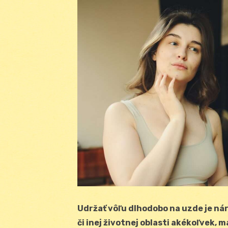
Udržať vôľu dlhodobo na uzde je náro
či inej životnej oblasti akékoľvek, 