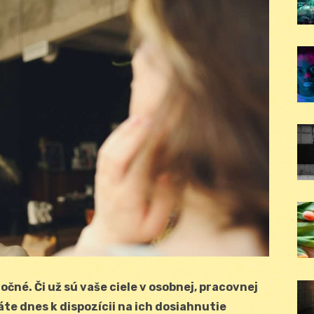
čné. Či už sú vaše ciele v osobnej, pracovnej
máte dnes k dispozícii na ich dosiahnutie