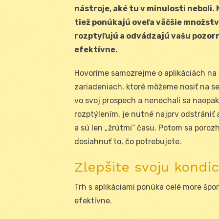
nástroje, aké tu v minulosti neboli. 
tiež ponúkajú oveľa väčšie množstvo
rozptyľujú a odvádzajú vašu pozorn
efektívne.
Hovoríme samozrejme o aplikáciách na t
zariadeniach, ktoré môžeme nosiť na se
vo svoj prospech a nenechali sa naopa
rozptýlením, je nutné najprv odstrániť
a sú len „žrútmi“ času. Potom sa poroz
dosiahnuť to, čo potrebujete.
Zlepšite svoju kondíc
Trh s aplikáciami ponúka celé more špor
efektívne.