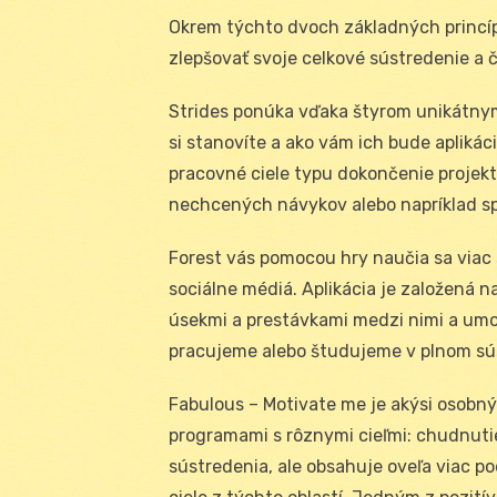
Okrem týchto dvoch základných princíp
zlepšovať svoje celkové sústredenie a č
Strides ponúka vďaka štyrom unikátnym
si stanovíte a ako vám ich bude aplikác
pracovné ciele typu dokončenie projekt
nechcených návykov alebo napríklad sp
Forest vás pomocou hry naučia sa viac 
sociálne médiá. Aplikácia je založená n
úsekmi a prestávkami medzi nimi a umo
pracujeme alebo študujeme v plnom sú
Fabulous – Motivate me je akýsi osobný
programami s rôznymi cieľmi: chudnutie,
sústredenia, ale obsahuje oveľa viac p