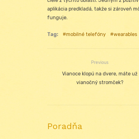
ciele z týchto oblastí. Jedným z pozitív
aplikácia predkladá, takže si zároveň mô
funguje.
Tag:
mobilné telefóny
wearables
Previous
Navigácia
Previous
Vianoce klopú na dvere, máte už
v
post:
vianočný stromček?
článku
Poradňa