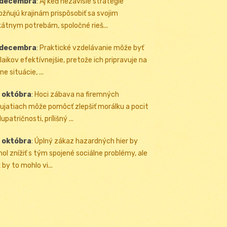
 decembra
:
Aj keď nezávislé stratégie
žňujú krajinám prispôsobiť sa svojim
kátnym potrebám, spoločné rieš...
 decembra
:
Praktické vzdelávanie môže byť
 laikov efektívnejšie, pretože ich pripravuje na
ne situácie, ...
 októbra
:
Hoci zábava na firemných
ujatiach môže pomôcť zlepšiť morálku a pocit
upatričnosti, prílišný ...
 októbra
:
Úplný zákaz hazardných hier by
ol znížiť s tým spojené sociálne problémy, ale
 by to mohlo vi...