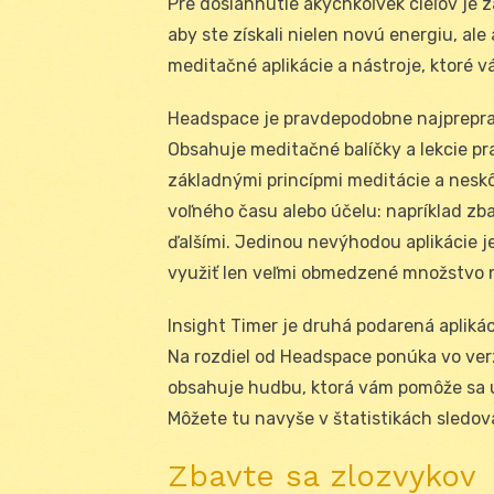
Pre dosiahnutie akýchkoľvek cieľov je z
aby ste získali nielen novú energiu, al
meditačné aplikácie a nástroje, ktoré 
Headspace je pravdepodobne najpreprac
Obsahuje meditačné balíčky a lekcie pra
základnými princípmi meditácie a neskô
voľného času alebo účelu: napríklad zba
ďalšími. Jedinou nevýhodou aplikácie j
využiť len veľmi obmedzené množstvo
Insight Timer je druhá podarená apliká
Na rozdiel od Headspace ponúka vo ver
obsahuje hudbu, ktorá vám pomôže sa upo
Môžete tu navyše v štatistikách sledovať
Zbavte sa zlozvykov