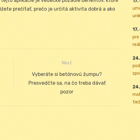
 tejto aplikácie je vedecké pozadie benefitov, ktoré
17.
umo
žete prečítať, prečo je určitá aktivita dobrá a ako
uni
17.
pre
reál
24.
Next
pod
spol
Next
Vyberáte si betónovú žumpu?
post:
Presvedčte sa, na čo treba dávať
24.
pozor
moh
tiež