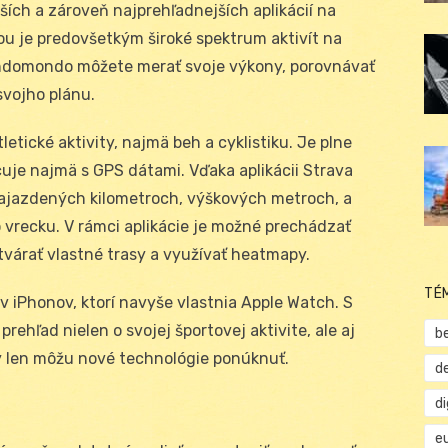
ích a zároveň najprehľadnejších aplikácií na
u je predovšetkým široké spektrum aktivít na
Endomondo môžete merať svoje výkony, porovnávať
 svojho plánu.
etické aktivity, najmä beh a cyklistiku. Je plne
cuje najmä s GPS dátami. Vďaka aplikácii Strava
ajazdených kilometroch, výškových metroch, a
 vrecku. V rámci aplikácie je možné prechádzať
vytvárať vlastné trasy a využívať heatmapy.
TÉ
v iPhonov, ktorí navyše vlastnia Apple Watch. S
rehľad nielen o svojej športovej aktivite, ale aj
b
ý len môžu nové technológie ponúknuť.
d
d
e