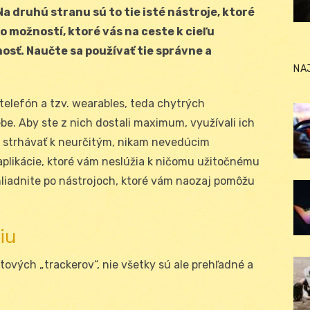
Na druhú stranu sú to tie isté nástroje, ktoré
 možností, ktoré vás na ceste k cieľu
osť. Naučte sa používať tie správne a
NA
elefón a tzv. wearables, teda chytrých
be. Aby ste z nich dostali maximum, využívali ich
k strhávať k neurčitým, nikam nevedúcim
 aplikácie, ktoré vám neslúžia k ničomu užitočnému
hliadnite po nástrojoch, ktoré vám naozaj pomôžu
iu
tových „trackerov“, nie všetky sú ale prehľadné a