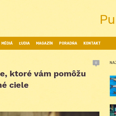
Pu
MÉDIÁ
ĽUDIA
MAGAZÍN
PORADŇA
KONTAKT
NA
0
ie, ktoré vám pomôžu
é ciele