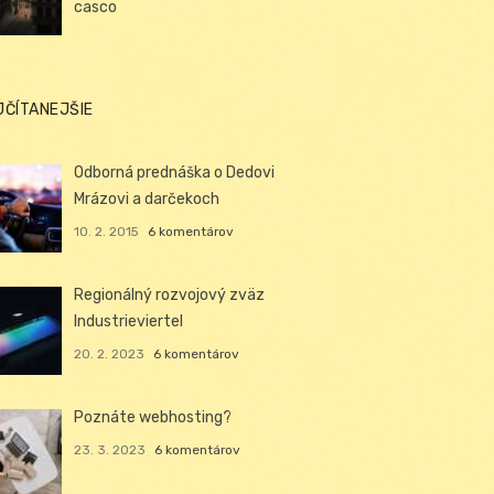
casco
JČÍTANEJŠIE
Odborná prednáška o Dedovi
Mrázovi a darčekoch
10. 2. 2015
6 komentárov
Regionálný rozvojový zväz
Industrieviertel
20. 2. 2023
6 komentárov
Poznáte webhosting?
23. 3. 2023
6 komentárov