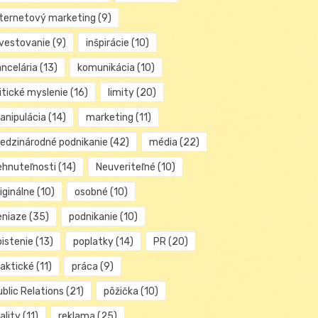
nternetový marketing
(9)
nvestovanie
(9)
inšpirácie
(10)
ancelária
(13)
komunikácia
(10)
itické myslenie
(16)
limity
(20)
anipulácia
(14)
marketing
(11)
edzinárodné podnikanie
(42)
média
(22)
ehnuteľnosti
(14)
Neuveriteľné
(10)
iginálne
(10)
osobné
(10)
eniaze
(35)
podnikanie
(10)
oistenie
(13)
poplatky
(14)
PR
(20)
raktické
(11)
práca
(9)
blic Relations
(21)
pôžička
(10)
ality
(11)
reklama
(25)