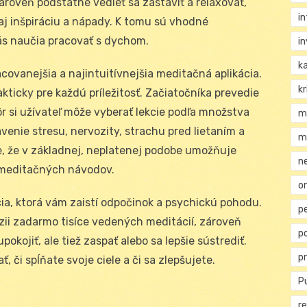
ároveň podstatné vedieť sa zastaviť a relaxovať,
i
e aj inšpiráciu a nápady. K tomu sú vhodné
vás naučia pracovať s dychom.
i
k
ovanejšia a najintuitívnejšia meditačná aplikácia.
kr
kticky pre každú príležitosť. Začiatočníka prevedie
r si užívateľ môže vyberať lekcie podľa množstva
m
venie stresu, nervozity, strachu pred lietaním a
m
e, že v základnej, neplatenej podobe umožňuje
n
 meditačných návodov.
or
cia, ktorá vám zaistí odpočinok a psychickú pohodu.
p
zii zadarmo tisíce vedených meditácií, zároveň
p
kojiť, ale tiež zaspať alebo sa lepšie sústrediť.
p
, či spĺňate svoje ciele a či sa zlepšujete.
Pu
re