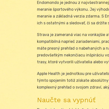
Endomondo je jednou z najvšestrannejš
meranie športového výkonu. Jej výhodo
meranie a základná verzia zdarma. S 
ich s ostatnými a sledovať, či sa držíte
Strava je zameraná viac na vonkajšie atl
kompatibilná naprieč zariadeniami, pra
máte presný prehľad o nabehaných a n
predovšetkým nekončiacu inšpiráciu vo
trasy, ktoré vytvorili užívatelia alebo 
Apple Health je jednotkou pre užívateľo
týmto spojením totiž získate absolútny p
komplexný prehľad o svojom zdraví, ak
Naučte sa vypnúť