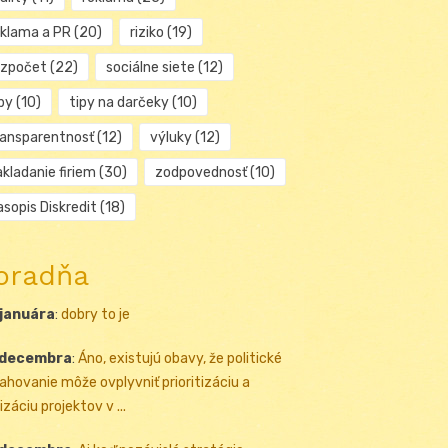
eklama a PR
(20)
riziko
(19)
ozpočet
(22)
sociálne siete
(12)
py
(10)
tipy na darčeky
(10)
ransparentnosť
(12)
výluky
(12)
kladanie firiem
(30)
zodpovednosť
(10)
sopis Diskredit
(18)
oradňa
 januára
:
dobry to je
 decembra
:
Áno, existujú obavy, že politické
ahovanie môže ovplyvniť prioritizáciu a
izáciu projektov v ...