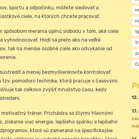
ov, športu a odpočinku, môžete sledovať a
r
iastkové ciele, na ktorých chcete pracovať.
r
 spôsobom merania úplnú slobodu v tom, aké ciele
ti
ia vyhodnocovať. Hodí sa preto ako na veľké
t
ov, tak na menšie osobné ciele ako odvykanie od
za
orenie.
Ča
sústrediť a menej bezmyšlienkovite kontrolovať
a tzv. pomodoro technike, ktorá pracuje s časovými
P
žňuje tak celkovo zvýšiť množstvo času, kedy
12.
stredení.
17.
 motivačný tréner. Prichádza so štyrmi hlavnými
zas
 získanie viac energie, lepšieho spánku a lepšieho
real
odprogramov, ktoré sú zamerané na špecifickejšie