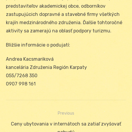
predstaviteľov akademickej obce, odborníkov
zastupujúcich dopravné a stavebné firmy všetkých
krajín medzinárodného združenia. Ďalšie tohtoročné
aktivity sa zamerajú na oblasť podpory turizmu.
Bližšie informácie o podujatí:
Andrea Kacsmariková
kancelária Združenia Región Karpaty
055/7268 350
0907 998 161
Previous
Navigácia
Previous
Ceny ubytovania v internátoch sa zatiaľ zvyšovať
v