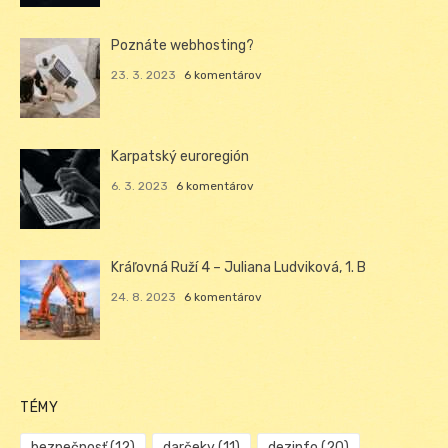
Poznáte webhosting?
23. 3. 2023
6 komentárov
Karpatský euroregión
6. 3. 2023
6 komentárov
Kráľovná Ruží 4 – Juliana Ludviková, 1. B
24. 8. 2023
6 komentárov
TÉMY
bezpečnosť
(12)
darčeky
(11)
dezinfo
(20)