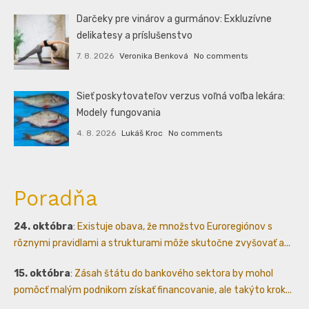
Darčeky pre vinárov a gurmánov: Exkluzívne
delikatesy a príslušenstvo
7. 8. 2026
Veronika Benková
No comments
Sieť poskytovateľov verzus voľná voľba lekára:
Modely fungovania
4. 8. 2026
Lukáš Kroc
No comments
Poradňa
24. októbra
:
Existuje obava, že množstvo Euroregiónov s
rôznymi pravidlami a strukturami môže skutočne zvyšovať a...
15. októbra
:
Zásah štátu do bankového sektora by mohol
pomôcť malým podnikom získať financovanie, ale takýto krok...