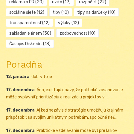
reklama a PR
(20)
riziko
(19)
rozpočet
(22)
sociálne siete
(12)
tipy
(10)
tipy na darčeky
(10)
transparentnosť
(12)
výluky
(12)
zakladanie firiem
(30)
zodpovednosť
(10)
Časopis Diskredit
(18)
Poradňa
12. januára
:
dobry to je
17. decembra
:
Áno, existujú obavy, že politické zasahovanie
môže ovplyvniť prioritizáciu a realizáciu projektov v ...
17. decembra
:
Aj keď nezávislé stratégie umožňujú krajinám
prispôsobiť sa svojim unikátnym potrebám, spoločné rieš...
17. decembra
:
Praktické vzdelávanie môže byť pre laikov