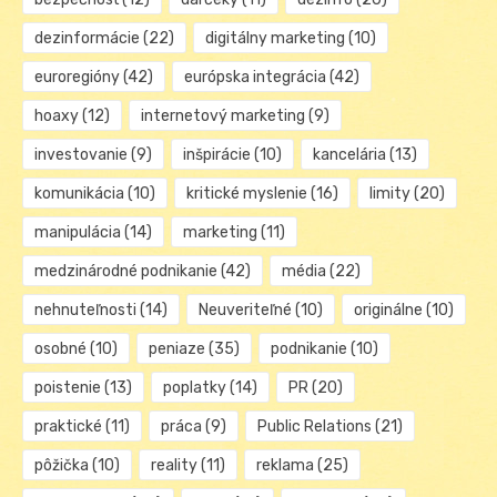
dezinformácie
(22)
digitálny marketing
(10)
euroregióny
(42)
európska integrácia
(42)
hoaxy
(12)
internetový marketing
(9)
investovanie
(9)
inšpirácie
(10)
kancelária
(13)
komunikácia
(10)
kritické myslenie
(16)
limity
(20)
manipulácia
(14)
marketing
(11)
medzinárodné podnikanie
(42)
média
(22)
nehnuteľnosti
(14)
Neuveriteľné
(10)
originálne
(10)
osobné
(10)
peniaze
(35)
podnikanie
(10)
poistenie
(13)
poplatky
(14)
PR
(20)
praktické
(11)
práca
(9)
Public Relations
(21)
pôžička
(10)
reality
(11)
reklama
(25)