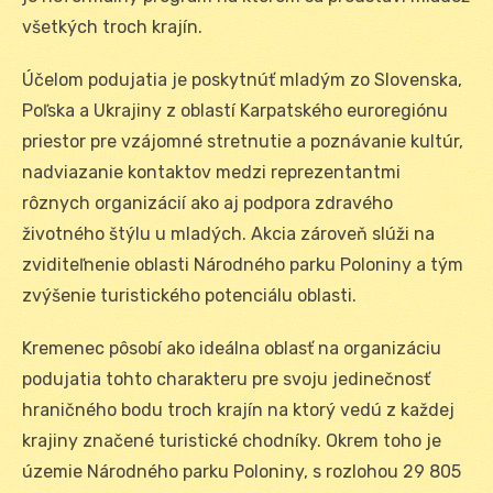
všetkých troch krajín.
Účelom podujatia je poskytnúť mladým zo Slovenska,
Poľska a Ukrajiny z oblastí Karpatského euroregiónu
priestor pre vzájomné stretnutie a poznávanie kultúr,
nadviazanie kontaktov medzi reprezentantmi
rôznych organizácií ako aj podpora zdravého
životného štýlu u mladých. Akcia zároveň slúži na
zviditeľnenie oblasti Národného parku Poloniny a tým
zvýšenie turistického potenciálu oblasti.
Kremenec pôsobí ako ideálna oblasť na organizáciu
podujatia tohto charakteru pre svoju jedinečnosť
hraničného bodu troch krajín na ktorý vedú z každej
krajiny značené turistické chodníky. Okrem toho je
územie Národného parku Poloniny, s rozlohou 29 805