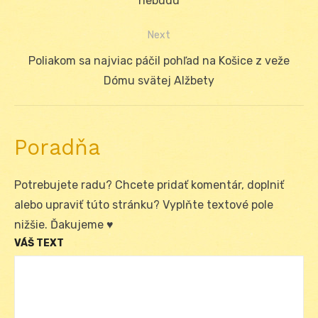
post:
nebudú
článku
Next
Next
Poliakom sa najviac páčil pohľad na Košice z veže
post:
Dómu svätej Alžbety
Poradňa
Potrebujete radu? Chcete pridať komentár, doplniť
alebo upraviť túto stránku? Vyplňte textové pole
nižšie. Ďakujeme ♥
VÁŠ TEXT