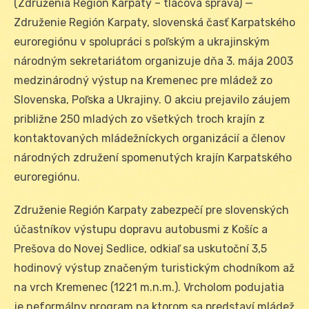
(Združenia Región Karpaty – tlačová správa) —
Združenie Región Karpaty, slovenská časť Karpatského
euroregiónu v spolupráci s poľským a ukrajinským
národným sekretariátom organizuje dňa 3. mája 2003
medzinárodný výstup na Kremenec pre mládež zo
Slovenska, Poľska a Ukrajiny. O akciu prejavilo záujem
približne 250 mladých zo všetkých troch krajín z
kontaktovaných mládežníckych organizácií a členov
národných združení spomenutých krajín Karpatského
euroregiónu.
Združenie Región Karpaty zabezpečí pre slovenských
účastníkov výstupu dopravu autobusmi z Košíc a
Prešova do Novej Sedlice, odkiaľ sa uskutoční 3,5
hodinový výstup značeným turistickým chodníkom až
na vrch Kremenec (1221 m.n.m.). Vrcholom podujatia
je neformálny program na ktorom sa predstaví mládež