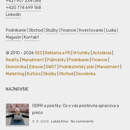
+421 907 234 066
+420 774 699 168
LinkedIn
Podnikanie
|
Obchod
|
Služby
|
Financie
|
Investovanie
|
Ľudia
|
Magazín
|
Kontakt
© 2010 - 2026
SEO
|
Reklama a PR
|
Vrtuľníky
|
Autoškola
|
Reality
|
Manažment
|
Prijímáčky
|
Podnikanie
|
Financie
|
Ekonomika
|
Zdravie
|
SWOT
|
Podnikateľský plán
|
Manažment
|
Marketing
|
Kultúra
|
Skúšky
|
Obchod
|
Dovolenka
NAJNOVŠIE
GDPR a poistky: Čo o vás poisťovňa spracúva a
prečo
8. 8. 2026
Lukáš Kroc
No comments