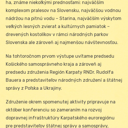
ha, známe niekoľkými prednosťami: najväčším
komplexom pralesov na Slovensku, najväčšou vodnou
nádržou na pitnú vodu – Starina, najväčším výskytom
veľkých lesných zvierat a kultúrnych pamiatok –
drevených kostolíkov v rámci národných parkov
Slovenska ale zároveň aj najmenšou návštevnosťou.
Na tohtoročnom prvom výstupe uvítame predsedu
Košického samosprávneho kraja a zároveň aj
predsedu združenia Región Karpaty RNDr. Rudolfa
Bauera a predstaviteľov národných združení a štátnej
správy z Poľska a Ukrajiny.
Združenie okrem spomenutej aktivity pripravuje na
október konferenciu so zameraním na rozvoj
dopravnej infraštruktúry Karpatského euroregiónu
pre predstaviteľov štátnej správy a samosprávy,