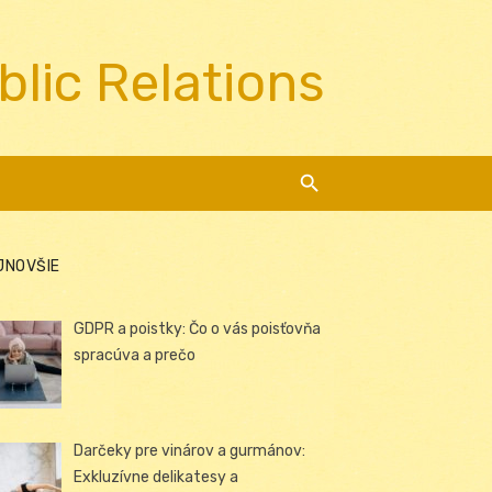
blic Relations
JNOVŠIE
GDPR a poistky: Čo o vás poisťovňa
spracúva a prečo
Darčeky pre vinárov a gurmánov:
Exkluzívne delikatesy a