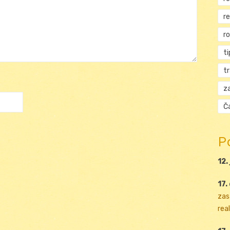
r
r
ti
t
za
Ča
P
12.
17.
zas
real