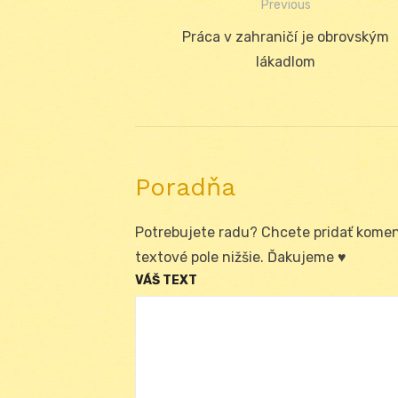
Previous
Navigácia
Previous
Práca v zahraničí je obrovským
v
post:
lákadlom
článku
Poradňa
Potrebujete radu? Chcete pridať koment
textové pole nižšie. Ďakujeme ♥
VÁŠ TEXT