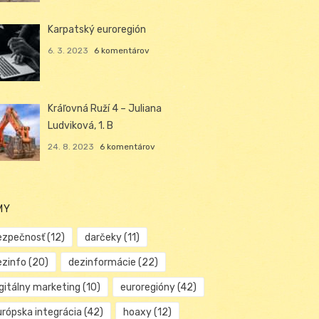
Karpatský euroregión
6. 3. 2023
6 komentárov
Kráľovná Ruží 4 – Juliana
Ludviková, 1. B
24. 8. 2023
6 komentárov
MY
ezpečnosť
(12)
darčeky
(11)
ezinfo
(20)
dezinformácie
(22)
igitálny marketing
(10)
euroregióny
(42)
urópska integrácia
(42)
hoaxy
(12)