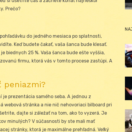
eď si ušetríte čas a začnete konať najneskôr
y. Prečo?
NA
 pohľadávku do jedného mesiaca po splatnosti,
idíte. Keď budete čakať, vaša šanca bude klesať.
to je biednych 25 %. Vaša šanca bude ešte vyššia,
izovanú firmu, ktorá vás v tomto procese zastúpi. A
ť peniazmi?
í je prezentácia samého seba. A jednou z
ná webová stránka a nie nič nehovoriaci bilboard pri
trite, dajte si záležať na tom, ako to vyzerá. Je
okov minulých? V súčasnosti by ste mali mať
acej stránky, ktorá je maximálne prehľadná. Veľký