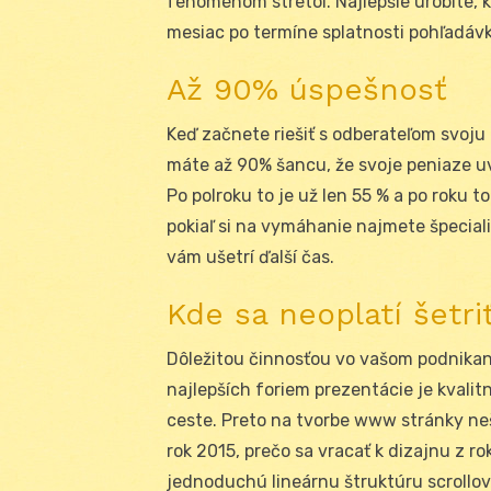
fenoménom stretol. Najlepšie urobíte, k
mesiac po termíne splatnosti pohľadávk
Až 90% úspešnosť
Keď začnete riešiť s odberateľom svoju
máte až 90% šancu, že svoje peniaze uv
Po polroku to je už len 55 % a po roku 
pokiaľ si na vymáhanie najmete špecial
vám ušetrí ďalší čas.
Kde sa neoplatí šetri
Dôležitou činnosťou vo vašom podnikan
najlepších foriem prezentácie je kvalit
ceste. Preto na tvorbe www stránky neše
rok 2015, prečo sa vracať k dizajnu z r
jednoduchú lineárnu štruktúru scrollov