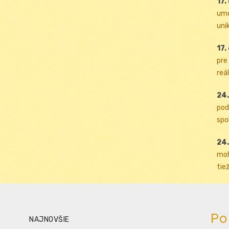
17.
umo
uni
17.
pre
reál
24.
pod
spol
24.
moh
tiež
Po
NAJNOVŠIE