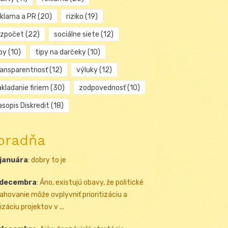
eklama a PR
(20)
riziko
(19)
ozpočet
(22)
sociálne siete
(12)
py
(10)
tipy na darčeky
(10)
ransparentnosť
(12)
výluky
(12)
kladanie firiem
(30)
zodpovednosť
(10)
sopis Diskredit
(18)
oradňa
 januára
:
dobry to je
 decembra
:
Áno, existujú obavy, že politické
ahovanie môže ovplyvniť prioritizáciu a
izáciu projektov v ...