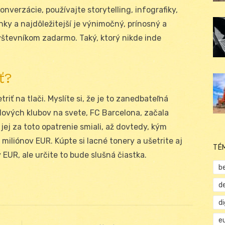
konverzácie, používajte storytelling, infografiky,
nky a najdôležitejší je výnimočný, prínosný a
vštevníkom zadarmo. Taký, ktorý nikde inde
ť?
iť na tlači. Myslíte si, že je to zanedbateľná
lových klubov na svete, FC Barcelona, začala
 jej za toto opatrenie smiali, až dovtedy, kým
iliónov EUR. Kúpte si lacné tonery a ušetrite aj
TÉ
EUR, ale určite to bude slušná čiastka.
b
d
d
e