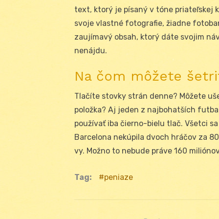
text, ktorý je písaný v tóne priateľskej 
svoje vlastné fotografie, žiadne fotoba
zaujímavý obsah, ktorý dáte svojim ná
nenájdu.
Na čom môžete šetri
Tlačíte stovky strán denne? Môžete ušetr
položka? Aj jeden z najbohatších futba
používať iba čierno-bielu tlač. Všetci sa
Barcelona nekúpila dvoch hráčov za 80 m
vy. Možno to nebude práve 160 miliónov 
Tag:
peniaze