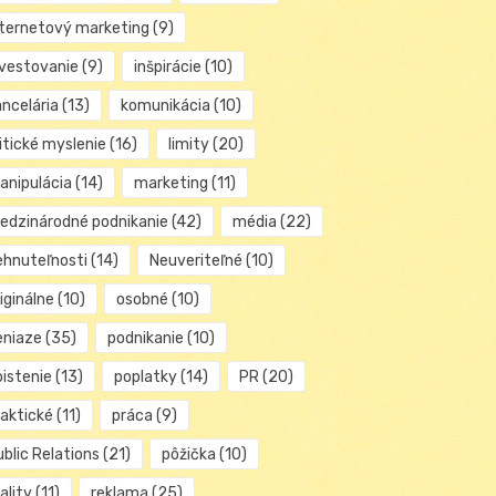
nternetový marketing
(9)
nvestovanie
(9)
inšpirácie
(10)
ancelária
(13)
komunikácia
(10)
itické myslenie
(16)
limity
(20)
anipulácia
(14)
marketing
(11)
edzinárodné podnikanie
(42)
média
(22)
ehnuteľnosti
(14)
Neuveriteľné
(10)
iginálne
(10)
osobné
(10)
eniaze
(35)
podnikanie
(10)
oistenie
(13)
poplatky
(14)
PR
(20)
raktické
(11)
práca
(9)
blic Relations
(21)
pôžička
(10)
ality
(11)
reklama
(25)