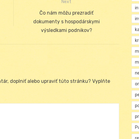
Next
i
Next
Čo nám môžu prezradiť
i
post:
dokumenty s hospodárskymi
k
výsledkami podnikov?
kr
m
m
n
ár, doplniť alebo upraviť túto stránku? Vyplňte
or
p
p
p
Pu
re