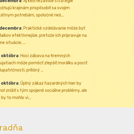
 decembra
:
Aj keď nezávislé stratégie
žňujú krajinám prispôsobiť sa svojim
kátnym potrebám, spoločné rieš...
 decembra
:
Praktické vzdelávanie môže byť
 laikov efektívnejšie, pretože ich pripravuje na
ne situácie, ...
 októbra
:
Hoci zábava na firemných
ujatiach môže pomôcť zlepšiť morálku a pocit
upatričnosti, prílišný ...
 októbra
:
Úplný zákaz hazardných hier by
ol znížiť s tým spojené sociálne problémy, ale
 by to mohlo vi...
radňa