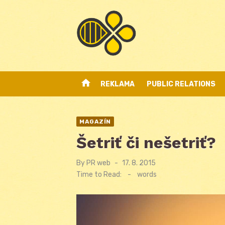
Skip
to
content
home
REKLAMA
PUBLIC RELATIONS
MAGAZÍN
Šetriť či nešetriť?
By
PR web
Posted
17. 8. 2015
on
Time to Read:
-
words