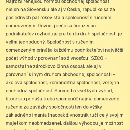
Najrozšírenejšou formou obchodnej spoločnosti
nielen na Slovensku ale aj v Českej republike sa za
posledných päť rokov stala spoločnosť s ručením
obmedzeným. Dôvod, prečo sa čoraz viac
podnikateľov rozhoduje pre tento druh spoločnosti je
veľmi jednoduchý. Spoločnosť s ručením
obmedzeným prináša každému podnikateľovi najväčší
počet výhod v porovnaní so živnosťou (SZČO –
samostatne zárobkovo činná osoba), ale aj v
porovnaní s iným druhom obchodnej spoločnosti –
akciová spoločnosť, komanditná spoločnosť, verejná
obchodná spoločnosť. Spomedzi všetkých výhod,
ktoré sro prináša treba spomenúť najmä obmedzené
ručenie za záväzky spoločnosti len do výšky
základného imania (naopak živnostník ručí celý svojim
majetkom neobmedzene), ďalšou výhodou je možnosť