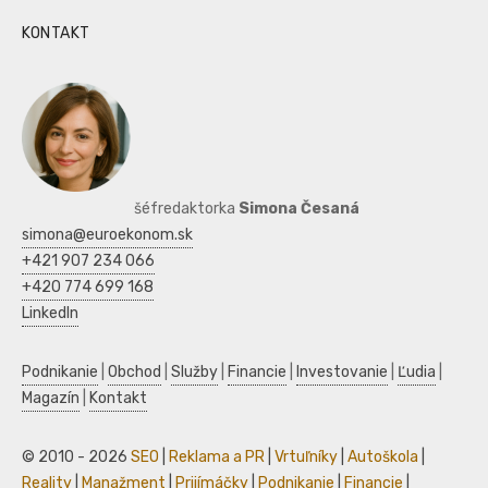
KONTAKT
šéfredaktorka
Simona Česaná
simona@euroekonom.sk
+421 907 234 066
+420 774 699 168
LinkedIn
Podnikanie
|
Obchod
|
Služby
|
Financie
|
Investovanie
|
Ľudia
|
Magazín
|
Kontakt
© 2010 - 2026
SEO
|
Reklama a PR
|
Vrtuľníky
|
Autoškola
|
Reality
|
Manažment
|
Prijímáčky
|
Podnikanie
|
Financie
|