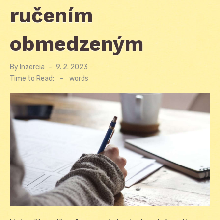
ručením
obmedzeným
By
Inzercia
Posted
9. 2. 2023
on
Time to Read:
-
words