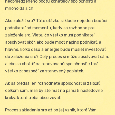
neobmedzeného počtu konateľov spoločnosti a
mnoho ďalších.
Ako založiť sro? Túto otázku si kladie nejeden budúci
podnikateľ od momentu, kedy sa rozhodne pre
založenie sro. Viete, čo všetko musí podnikateľ
absolvovať skôr, ako bude môcť naplno podnikať, a
hlavne, koľko času a energie bude musieť investovať
do založenia sro? Celý proces si môže absolvovať sám,
alebo sa obrátiť na renovovanú spoločnosť, ktorá
všetko zabezpečí za stanovený poplatok.
Ak sa predsa len rozhodnete spoločnosť si založiť
celkom sám, mali by ste mať na pamäti nasledovné
kroky, ktoré treba absolvovať.
Proces zakladania sro až po jej vznik, ktoré Vám