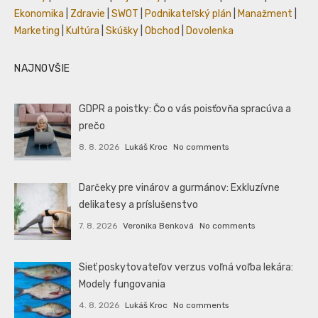
Ekonomika
|
Zdravie
|
SWOT
|
Podnikateľský plán
|
Manažment
|
Marketing
|
Kultúra
|
Skúšky
|
Obchod
|
Dovolenka
NAJNOVŠIE
GDPR a poistky: Čo o vás poisťovňa spracúva a
prečo
8. 8. 2026
Lukáš Kroc
No comments
Darčeky pre vinárov a gurmánov: Exkluzívne
delikatesy a príslušenstvo
7. 8. 2026
Veronika Benková
No comments
Sieť poskytovateľov verzus voľná voľba lekára:
Modely fungovania
4. 8. 2026
Lukáš Kroc
No comments