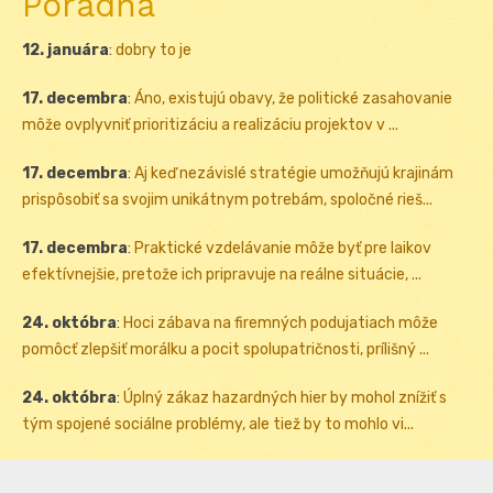
Poradňa
12. januára
:
dobry to je
17. decembra
:
Áno, existujú obavy, že politické zasahovanie
môže ovplyvniť prioritizáciu a realizáciu projektov v ...
17. decembra
:
Aj keď nezávislé stratégie umožňujú krajinám
prispôsobiť sa svojim unikátnym potrebám, spoločné rieš...
17. decembra
:
Praktické vzdelávanie môže byť pre laikov
efektívnejšie, pretože ich pripravuje na reálne situácie, ...
24. októbra
:
Hoci zábava na firemných podujatiach môže
pomôcť zlepšiť morálku a pocit spolupatričnosti, prílišný ...
24. októbra
:
Úplný zákaz hazardných hier by mohol znížiť s
tým spojené sociálne problémy, ale tiež by to mohlo vi...