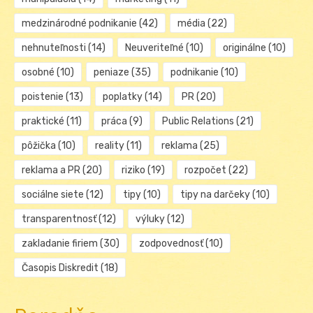
medzinárodné podnikanie
(42)
média
(22)
nehnuteľnosti
(14)
Neuveriteľné
(10)
originálne
(10)
osobné
(10)
peniaze
(35)
podnikanie
(10)
poistenie
(13)
poplatky
(14)
PR
(20)
praktické
(11)
práca
(9)
Public Relations
(21)
pôžička
(10)
reality
(11)
reklama
(25)
reklama a PR
(20)
riziko
(19)
rozpočet
(22)
sociálne siete
(12)
tipy
(10)
tipy na darčeky
(10)
transparentnosť
(12)
výluky
(12)
zakladanie firiem
(30)
zodpovednosť
(10)
Časopis Diskredit
(18)