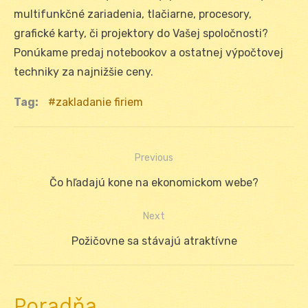
multifunkčné zariadenia, tlačiarne, procesory,
grafické karty, či projektory do Vašej spoločnosti?
Ponúkame predaj notebookov a ostatnej výpočtovej
techniky za najnižšie ceny.
Tag:
zakladanie firiem
Previous
Navigácia
Previous
Čo hľadajú kone na ekonomickom webe?
v
post:
Next
článku
Next
Požičovne sa stávajú atraktívne
post:
Poradňa