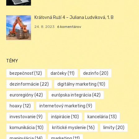
Kráľovná Ruží 4 – Juliana Ludviková, 1. B
24. 8. 2023
6 komentárov
TÉMY
bezpečnosť
(12)
darčeky
(11)
dezinfo
(20)
dezinformácie
(22)
digitálny marketing
(10)
euroregióny
(42)
európska integrácia
(42)
hoaxy
(12)
internetový marketing
(9)
investovanie
(9)
inšpirácie
(10)
kancelária
(13)
komunikácia
(10)
kritické myslenie
(16)
limity
(20)
manipulácia
(14)
marketing
(11)