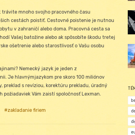
 ak trávite mnoho svojho pracovného času
ich cestách poistiť. Cestovné poistenie je nutnou
obytu v zahraničí alebo doma. Pracovná cesta sa
ihodí Vašej batožine alebo ak spôsobíte škodu tretej
ske ošetrenie alebo starostlivosť o Vašu osobu
jinami? Nemecký jazyk je jeden z
únii. Je hlavnýmjazykom pre skoro 100 miliónov
 preklad s revíziou, korektúru prekladu, úradný
TÉ
ch požiadaviek Vám zaistí spoločnosť Lexman.
b
zakladanie firiem
d
d
e