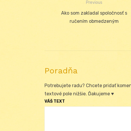
Previous
Navigácia
Previous
Ako som zakladal spoločnosť s
v
post:
ručením obmedzeným
článku
Poradňa
Potrebujete radu? Chcete pridať koment
textové pole nižšie. Ďakujeme ♥
VÁŠ TEXT