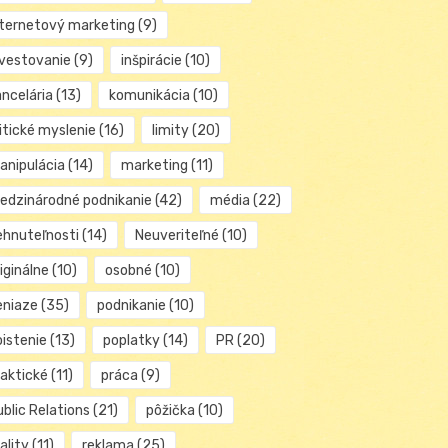
nternetový marketing
(9)
nvestovanie
(9)
inšpirácie
(10)
ancelária
(13)
komunikácia
(10)
itické myslenie
(16)
limity
(20)
anipulácia
(14)
marketing
(11)
edzinárodné podnikanie
(42)
média
(22)
ehnuteľnosti
(14)
Neuveriteľné
(10)
iginálne
(10)
osobné
(10)
eniaze
(35)
podnikanie
(10)
oistenie
(13)
poplatky
(14)
PR
(20)
raktické
(11)
práca
(9)
blic Relations
(21)
pôžička
(10)
ality
(11)
reklama
(25)