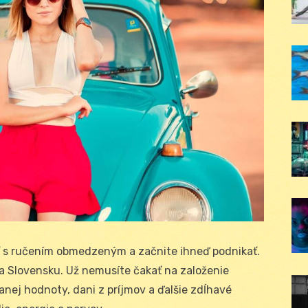
ť s ručením obmedzeným a začnite ihneď podnikať.
na Slovensku. Už nemusíte čakať na založenie
idanej hodnoty, dani z príjmov a ďalšie zdĺhavé