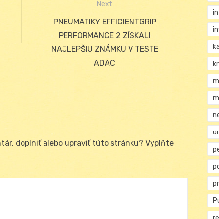
Next
i
Next
PNEUMATIKY EFFICIENTGRIP
i
post:
PERFORMANCE 2 ZÍSKALI
k
NAJLEPŠIU ZNÁMKU V TESTE
ADAC
kr
m
m
n
or
ár, doplniť alebo upraviť túto stránku? Vyplňte
p
p
p
Pu
re