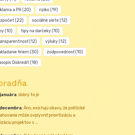
eklama a PR
(20)
riziko
(19)
ozpočet
(22)
sociálne siete
(12)
py
(10)
tipy na darčeky
(10)
ransparentnosť
(12)
výluky
(12)
kladanie firiem
(30)
zodpovednosť
(10)
sopis Diskredit
(18)
oradňa
 januára
:
dobry to je
 decembra
:
Áno, existujú obavy, že politické
ahovanie môže ovplyvniť prioritizáciu a
izáciu projektov v ...