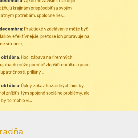
 decembra
:
Aj keď nezávislé stratégie
žňujú krajinám prispôsobiť sa svojim
kátnym potrebám, spoločné rieš...
 decembra
:
Praktické vzdelávanie môže byť
 laikov efektívnejšie, pretože ich pripravuje na
ne situácie, ...
 októbra
:
Hoci zábava na firemných
ujatiach môže pomôcť zlepšiť morálku a pocit
upatričnosti, prílišný ...
 októbra
:
Úplný zákaz hazardných hier by
ol znížiť s tým spojené sociálne problémy, ale
 by to mohlo vi...
radňa