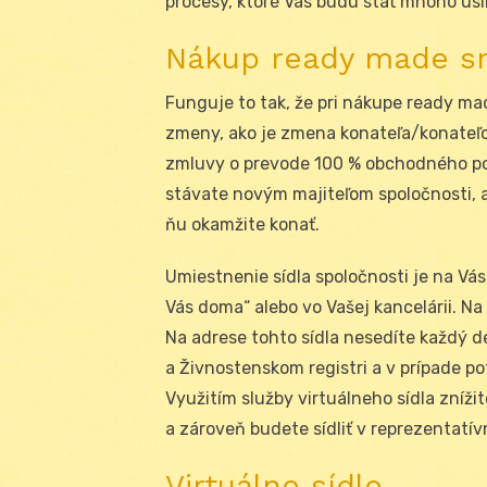
procesy, ktoré Vás budú stáť mnoho úsil
Nákup ready made s
Funguje to tak, že pri nákupe ready ma
zmeny, ako je zmena konateľa/konateľo
zmluvy o prevode 100 % obchodného po
stávate novým majiteľom spoločnosti, ak
ňu okamžite konať.
Umiestnenie sídla spoločnosti je na Vás.
Vás doma“ alebo vo Vašej kancelárii. Na
Na adrese tohto sídla nesedíte každý
a Živnostenskom registri a v prípade po
Využitím služby virtuálneho sídla zníž
a zároveň budete sídliť v reprezentatív
Virtuálne sídlo