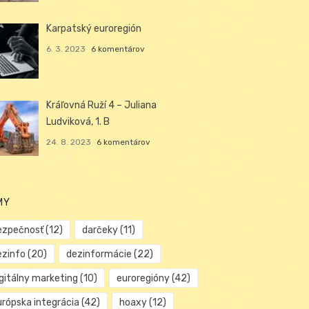
Karpatský euroregión
6. 3. 2023
6 komentárov
Kráľovná Ruží 4 – Juliana
Ludviková, 1. B
24. 8. 2023
6 komentárov
MY
ezpečnosť
(12)
darčeky
(11)
ezinfo
(20)
dezinformácie
(22)
igitálny marketing
(10)
euroregióny
(42)
urópska integrácia
(42)
hoaxy
(12)