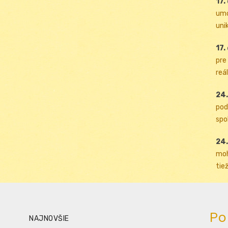
17.
umo
uni
17.
pre
reál
24.
pod
spol
24.
moh
tiež
Po
NAJNOVŠIE