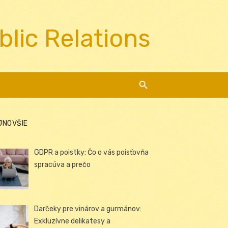
blic Relations
JNOVŠIE
GDPR a poistky: Čo o vás poisťovňa
spracúva a prečo
Darčeky pre vinárov a gurmánov:
Exkluzívne delikatesy a