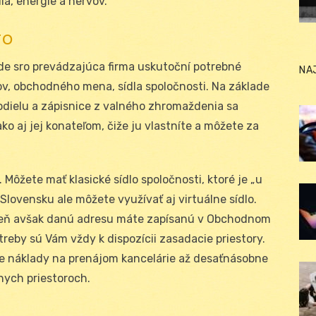
ia, energie a nervov.
ro
de sro prevádzajúca firma uskutoční potrebné
NA
v, obchodného mena, sídla spoločnosti. Na základe
dielu a zápisnice z valného zhromaždenia sa
o aj jej konateľom, čiže ju vlastníte a môžete za
 Môžete mať klasické sídlo spoločnosti, ktoré je „u
 Slovensku ale môžete využívať aj virtuálne sídlo.
 deň avšak danú adresu máte zapísanú v Obchodnom
treby sú Vám vždy k dispozícii zasadacie priestory.
ite náklady na prenájom kancelárie až desaťnásobne
nych priestoroch.