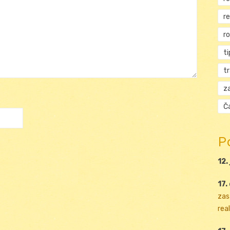
r
r
ti
t
za
Ča
P
12.
17.
zas
real