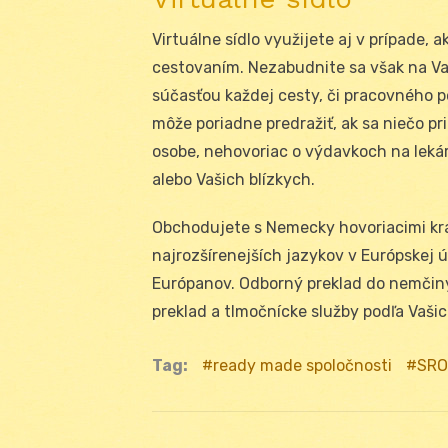
Virtuálne sídlo využijete aj v prípade,
cestovaním. Nezabudnite sa však na Vaš
súčasťou každej cesty, či pracovného p
môže poriadne predražiť, ak sa niečo pr
osobe, nehovoriac o výdavkoch na lekár
alebo Vašich blízkych.
Obchodujete s Nemecky hovoriacimi kra
najrozšírenejších jazykov v Európskej 
Európanov. Odborný preklad do nemčiny,
preklad a tlmočnícke služby podľa Vaši
Tag:
ready made spoločnosti
SRO