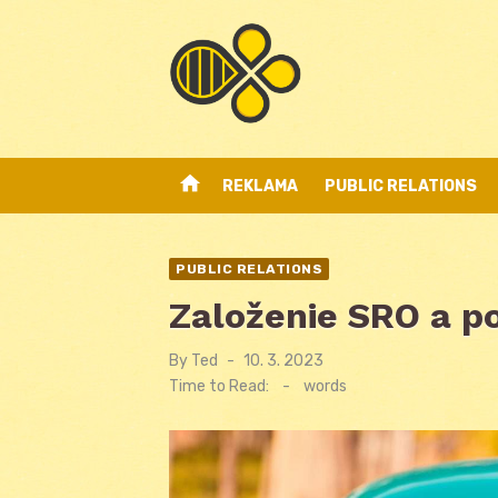
Skip
to
content
home
REKLAMA
PUBLIC RELATIONS
PUBLIC RELATIONS
Založenie SRO a po
By
Ted
Posted
10. 3. 2023
on
Time to Read:
-
words