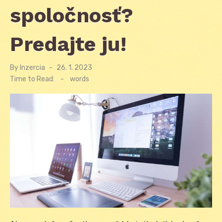
spoločnosť?
Predajte ju!
By
Inzercia
Posted
26. 1. 2023
on
Time to Read:
-
words