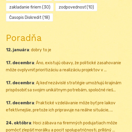
zakladanie firiem
(30)
zodpovednosť
(10)
Časopis Diskredit
(18)
Poradňa
12. januára
:
dobry to je
17. decembra
:
Áno, existujú obavy, že politické zasahovanie
môže ovplyvniť prioritizáciu a realizáciu projektov v ...
17. decembra
:
Aj keď nezávislé stratégie umožňujú krajinám
prispôsobiť sa svojim unikátnym potrebám, spoločné rieš...
17. decembra
:
Praktické vzdelávanie môže byť pre laikov
efektívnejšie, pretože ich pripravuje na reálne situácie, ...
24. októbra
:
Hoci zábava na firemných podujatiach môže
pomôcť zlepšiť morálku a pocit spolupatričnosti, prílišný ...