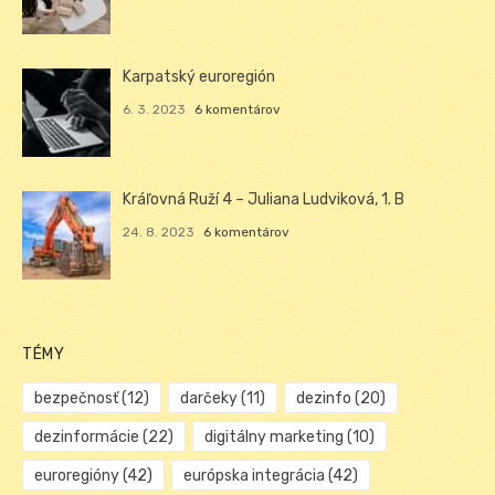
Karpatský euroregión
6. 3. 2023
6 komentárov
Kráľovná Ruží 4 – Juliana Ludviková, 1. B
24. 8. 2023
6 komentárov
TÉMY
bezpečnosť
(12)
darčeky
(11)
dezinfo
(20)
dezinformácie
(22)
digitálny marketing
(10)
euroregióny
(42)
európska integrácia
(42)