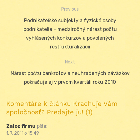
Previous
Navigácia
Previous
Podnikateľské subjekty a fyzické osoby
v
post:
podnikatelia – medziročný nárast počtu
článku
vyhlásených konkurzov a povolených
reštrukturalizácií
Next
Next
Nárast počtu bankrotov a neuhradených záväzkov
post:
pokračuje aj v prvom kvartáli roku 2010
Komentáre k článku Krachuje Vám
spoločnosť? Predajte ju! (1)
Zaloz firmu
píše:
1. 7. 2011 o 15:49