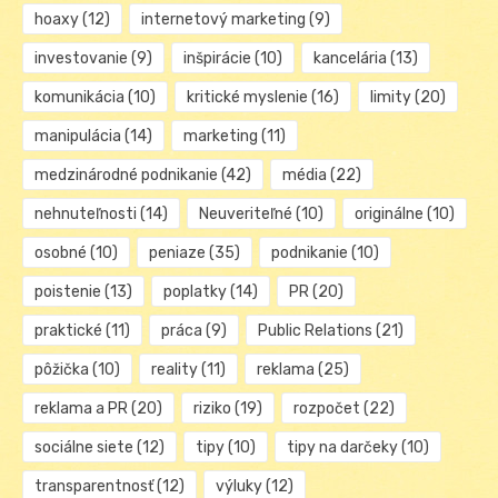
hoaxy
(12)
internetový marketing
(9)
investovanie
(9)
inšpirácie
(10)
kancelária
(13)
komunikácia
(10)
kritické myslenie
(16)
limity
(20)
manipulácia
(14)
marketing
(11)
medzinárodné podnikanie
(42)
média
(22)
nehnuteľnosti
(14)
Neuveriteľné
(10)
originálne
(10)
osobné
(10)
peniaze
(35)
podnikanie
(10)
poistenie
(13)
poplatky
(14)
PR
(20)
praktické
(11)
práca
(9)
Public Relations
(21)
pôžička
(10)
reality
(11)
reklama
(25)
reklama a PR
(20)
riziko
(19)
rozpočet
(22)
sociálne siete
(12)
tipy
(10)
tipy na darčeky
(10)
transparentnosť
(12)
výluky
(12)