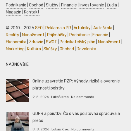
Podnikanie
|
Obchod
|
Služby
|
Financie
|
Investovanie
|
Ľudia
|
Magazín
|
Kontakt
© 2010 - 2026
SEO
|
Reklama a PR
|
Vrtuľníky
|
Autoškola
|
Reality
|
Manažment
|
Prijímáčky
|
Podnikanie
|
Financie
|
Ekonomika
|
Zdravie
|
SWOT
|
Podnikateľský plán
|
Manažment
|
Marketing
|
Kultúra
|
Skúšky
|
Obchod
|
Dovolenka
NAJNOVŠIE
Online uzavretie PZP: Výhody, riziká a overenie
platnosti poistky
9. 8. 2026
Lukáš Kroc
No comments
GDPR a poistky: Čo o vás poisťovňa spracúva a
prečo
8. 8. 2026
Lukáš Kroc
No comments