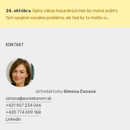
24. októbra
:
Úplný zákaz hazardných hier by mohol znížiť s
tým spojené sociálne problémy, ale tiež by to mohlo vi...
KONTAKT
šéfredaktorka
Simona Česaná
simona@euroekonom.sk
+421 907 234 066
+420 774 699 168
LinkedIn