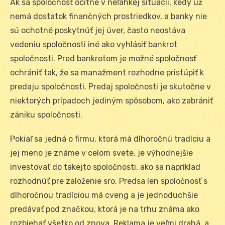
Ak sa spoločnosť ocitne v neľahkej situácií, kedy už
nemá dostatok finančných prostriedkov, a banky nie
sú ochotné poskytnúť jej úver, často neostáva
vedeniu spoločnosti iné ako vyhlásiť bankrot
spoločnosti. Pred bankrotom je možné spoločnosť
ochrániť tak, že sa manažment rozhodne pristúpiť k
predaju spoločnosti. Predaj spoločnosti je skutočne v
niektorých prípadoch jediným spôsobom, ako zabrániť
zániku spoločnosti.
Pokiaľ sa jedná o firmu, ktorá má dlhoročnú tradíciu a
jej meno je známe v celom svete, je výhodnejšie
investovať do takejto spoločnosti, ako sa napríklad
rozhodnúť pre založenie sro. Predsa len spoločnosť s
dlhoročnou tradíciou má cveng a je jednoduchšie
predávať pod značkou, ktorá je na trhu známa ako
rozbiehať všetko od znova. Reklama je veľmi drahá, a