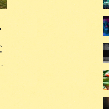
u
ku
e,
 …