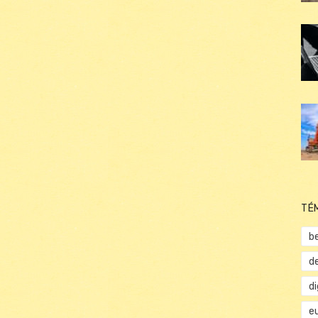
TÉ
b
d
d
e