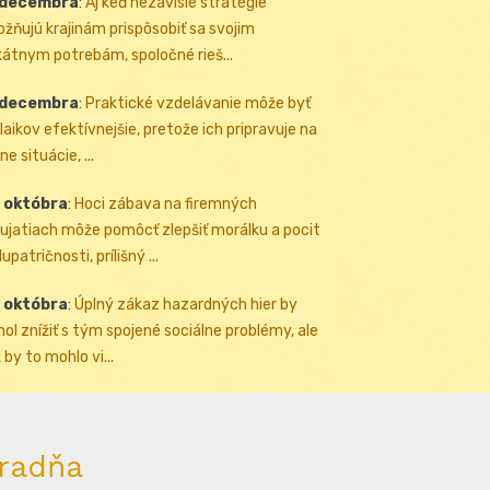
 decembra
:
Aj keď nezávislé stratégie
žňujú krajinám prispôsobiť sa svojim
kátnym potrebám, spoločné rieš...
 decembra
:
Praktické vzdelávanie môže byť
 laikov efektívnejšie, pretože ich pripravuje na
ne situácie, ...
 októbra
:
Hoci zábava na firemných
ujatiach môže pomôcť zlepšiť morálku a pocit
upatričnosti, prílišný ...
 októbra
:
Úplný zákaz hazardných hier by
ol znížiť s tým spojené sociálne problémy, ale
 by to mohlo vi...
radňa