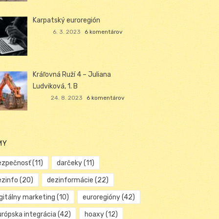
Karpatský euroregión
6. 3. 2023
6 komentárov
Kráľovná Ruží 4 – Juliana
Ludviková, 1. B
24. 8. 2023
6 komentárov
MY
ezpečnosť
(11)
darčeky
(11)
ezinfo
(20)
dezinformácie
(22)
igitálny marketing
(10)
euroregióny
(42)
urópska integrácia
(42)
hoaxy
(12)