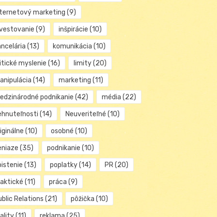
nternetový marketing
(9)
nvestovanie
(9)
inšpirácie
(10)
ancelária
(13)
komunikácia
(10)
itické myslenie
(16)
limity
(20)
anipulácia
(14)
marketing
(11)
edzinárodné podnikanie
(42)
média
(22)
ehnuteľnosti
(14)
Neuveriteľné
(10)
iginálne
(10)
osobné
(10)
eniaze
(35)
podnikanie
(10)
oistenie
(13)
poplatky
(14)
PR
(20)
raktické
(11)
práca
(9)
blic Relations
(21)
pôžička
(10)
ality
(11)
reklama
(25)