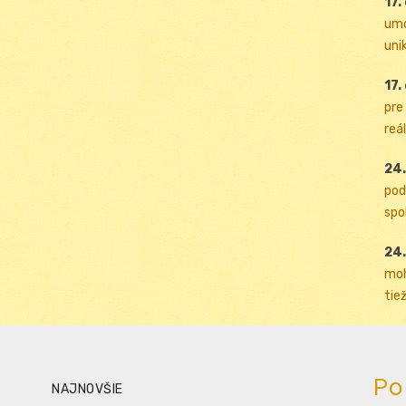
17.
umo
uni
17.
pre
reál
24.
pod
spol
24.
moh
tiež
Po
NAJNOVŠIE