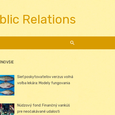
blic Relations
JNOVŠIE
Sieť poskytovateľov verzus voľná
voľba lekára: Modely fungovania
Núdzový fond: Finančný vankúš
pre neočakávané udalosti