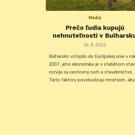
Médiá
Prečo ľudia kupujú
nehnuteľnosti v Bulharsk
Posted
26. 8. 2022
on
Bulharsko vstúpilo do Európskej únie v ro
2007, jeho ekonomika je v stabilnom stav
rozvíja sa cestovný ruch a stavebníctvo.
Tieto faktory povzbudzujú mnohých, aby