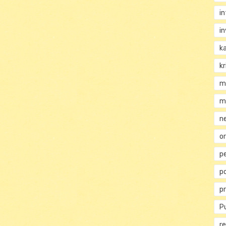
i
i
k
kr
m
m
n
or
p
p
p
Pu
re