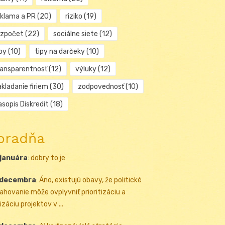
eklama a PR
(20)
riziko
(19)
ozpočet
(22)
sociálne siete
(12)
py
(10)
tipy na darčeky
(10)
ransparentnosť
(12)
výluky
(12)
kladanie firiem
(30)
zodpovednosť
(10)
sopis Diskredit
(18)
oradňa
 januára
:
dobry to je
 decembra
:
Áno, existujú obavy, že politické
ahovanie môže ovplyvniť prioritizáciu a
izáciu projektov v ...