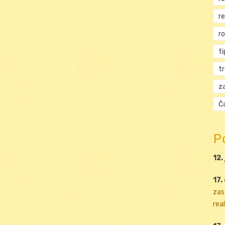
r
r
ti
t
za
Ča
P
12.
17.
zas
real