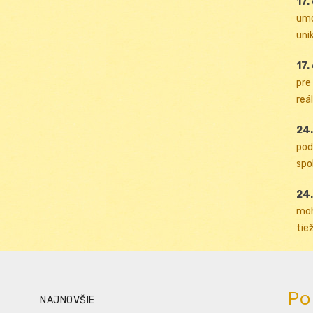
17.
umo
uni
17.
pre
reál
24.
pod
spol
24.
moh
tiež
Po
NAJNOVŠIE