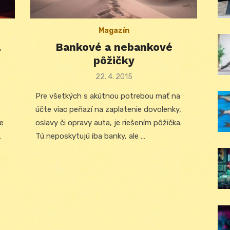
Magazín
a
Bankové a nebankové
pôžičky
Posted
22. 4. 2015
on
Pre všetkých s akútnou potrebou mať na
účte viac peňazí na zaplatenie dovolenky,
e
oslavy či opravy auta, je riešením pôžička.
…
Tú neposkytujú iba banky, ale …