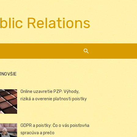
blic Relations
JNOVŠIE
Online uzavretie PZP: Výhody,
riziká a overenie platnosti poistky
GDPR a poistky: Čo o vás poisťovňa
spracúva a prečo