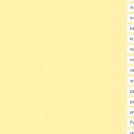
i
i
k
kr
m
m
n
or
p
p
p
Pu
re