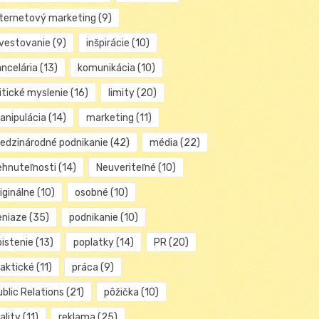
nternetový marketing
(9)
nvestovanie
(9)
inšpirácie
(10)
ancelária
(13)
komunikácia
(10)
itické myslenie
(16)
limity
(20)
anipulácia
(14)
marketing
(11)
edzinárodné podnikanie
(42)
média
(22)
ehnuteľnosti
(14)
Neuveriteľné
(10)
iginálne
(10)
osobné
(10)
eniaze
(35)
podnikanie
(10)
oistenie
(13)
poplatky
(14)
PR
(20)
raktické
(11)
práca
(9)
blic Relations
(21)
pôžička
(10)
ality
(11)
reklama
(25)