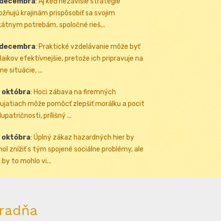
 decembra
:
Aj keď nezávislé stratégie
žňujú krajinám prispôsobiť sa svojim
kátnym potrebám, spoločné rieš...
 decembra
:
Praktické vzdelávanie môže byť
 laikov efektívnejšie, pretože ich pripravuje na
ne situácie, ...
 októbra
:
Hoci zábava na firemných
ujatiach môže pomôcť zlepšiť morálku a pocit
upatričnosti, prílišný ...
 októbra
:
Úplný zákaz hazardných hier by
ol znížiť s tým spojené sociálne problémy, ale
 by to mohlo vi...
radňa