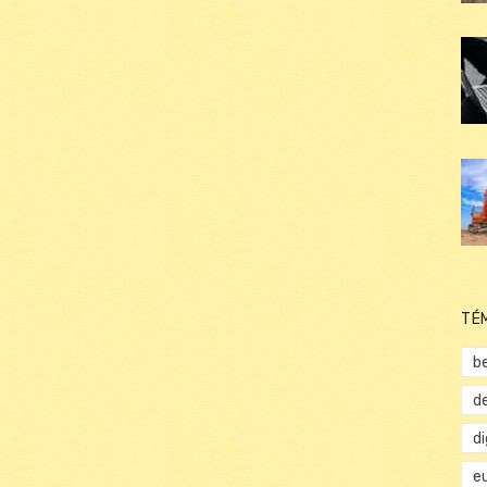
TÉ
b
d
d
e