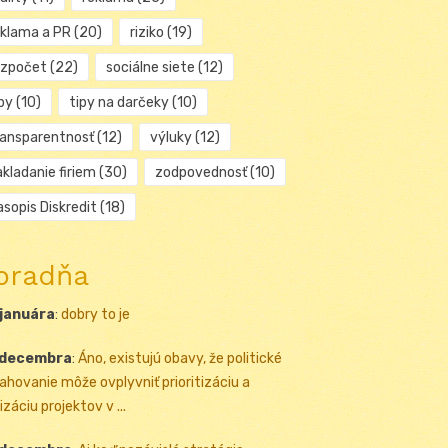
eklama a PR
(20)
riziko
(19)
ozpočet
(22)
sociálne siete
(12)
py
(10)
tipy na darčeky
(10)
ransparentnosť
(12)
výluky
(12)
kladanie firiem
(30)
zodpovednosť
(10)
sopis Diskredit
(18)
oradňa
 januára
:
dobry to je
 decembra
:
Áno, existujú obavy, že politické
ahovanie môže ovplyvniť prioritizáciu a
izáciu projektov v ...