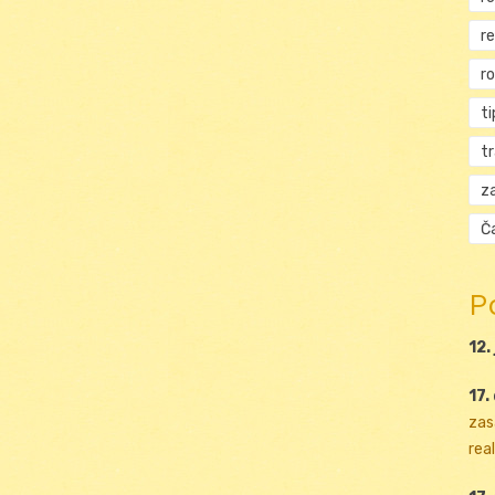
r
r
ti
t
za
Ča
P
12.
17.
zas
real