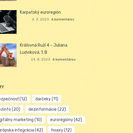
Karpatský euroregión
6. 3. 2023
6 komentárov
Kráľovná Ruží 4 – Juliana
Ludviková, 1. B
24. 8. 2023
6 komentárov
MY
ezpečnosť
(12)
darčeky
(11)
ezinfo
(20)
dezinformácie
(22)
igitálny marketing
(10)
euroregióny
(42)
urópska integrácia
(42)
hoaxy
(12)