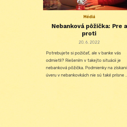
Médiá
Nebanková pôžička: Pre 
proti
Posted
20. 6. 2022
on
Potrebujete si požičať, ale v banke vás
odmietli? Riešením v takejto situácii je
nebanková pôžička. Podmienky na získani
úveru v nebankovkách nie sú také prísne 