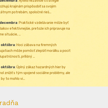
 decembra
:
Aj keď nezávislé stratégie
žňujú krajinám prispôsobiť sa svojim
kátnym potrebám, spoločné rieš...
 decembra
:
Praktické vzdelávanie môže byť
 laikov efektívnejšie, pretože ich pripravuje na
ne situácie, ...
 októbra
:
Hoci zábava na firemných
ujatiach môže pomôcť zlepšiť morálku a pocit
upatričnosti, prílišný ...
 októbra
:
Úplný zákaz hazardných hier by
ol znížiť s tým spojené sociálne problémy, ale
 by to mohlo vi...
radňa