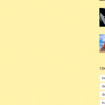
TÉ
b
d
d
e