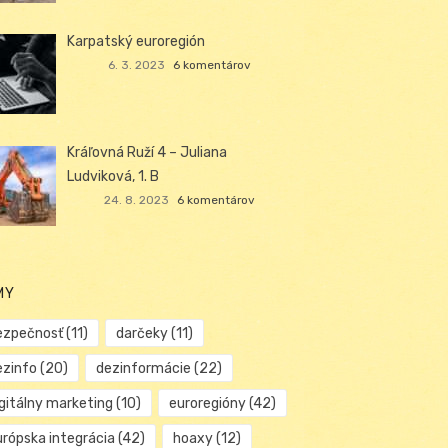
Karpatský euroregión
6. 3. 2023
6 komentárov
Kráľovná Ruží 4 – Juliana
Ludviková, 1. B
24. 8. 2023
6 komentárov
MY
ezpečnosť
(11)
darčeky
(11)
ezinfo
(20)
dezinformácie
(22)
igitálny marketing
(10)
euroregióny
(42)
urópska integrácia
(42)
hoaxy
(12)