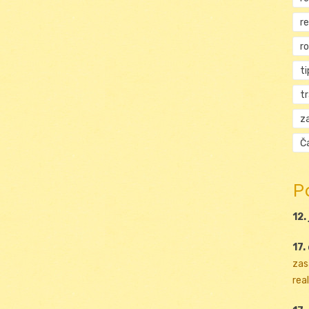
r
r
ti
t
za
Ča
P
12.
17.
zas
real