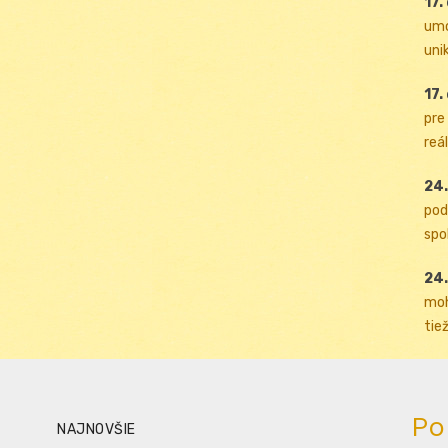
17.
umo
uni
17.
pre
reál
24.
pod
spol
24.
moh
tiež
Po
NAJNOVŠIE