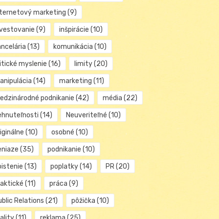
nternetový marketing
(9)
nvestovanie
(9)
inšpirácie
(10)
ancelária
(13)
komunikácia
(10)
itické myslenie
(16)
limity
(20)
anipulácia
(14)
marketing
(11)
edzinárodné podnikanie
(42)
média
(22)
ehnuteľnosti
(14)
Neuveriteľné
(10)
iginálne
(10)
osobné
(10)
eniaze
(35)
podnikanie
(10)
oistenie
(13)
poplatky
(14)
PR
(20)
raktické
(11)
práca
(9)
blic Relations
(21)
pôžička
(10)
ality
(11)
reklama
(25)