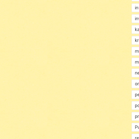
i
i
k
kr
m
m
n
or
p
p
p
Pu
re