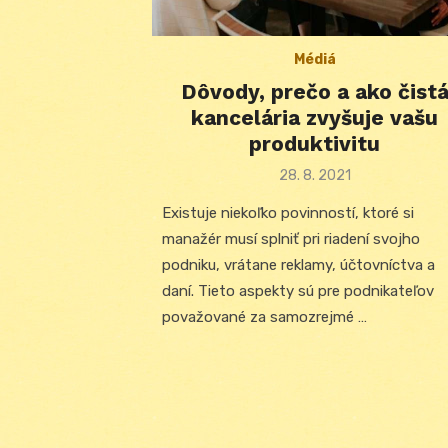
Médiá
Dôvody, prečo a ako čist
kancelária zvyšuje vašu
produktivitu
Posted
28. 8. 2021
on
Existuje niekoľko povinností, ktoré si
manažér musí splniť pri riadení svojho
podniku, vrátane reklamy, účtovníctva a
daní. Tieto aspekty sú pre podnikateľov
považované za samozrejmé …