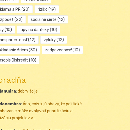
eklama a PR
(20)
riziko
(19)
ozpočet
(22)
sociálne siete
(12)
py
(10)
tipy na darčeky
(10)
ransparentnosť
(12)
výluky
(12)
kladanie firiem
(30)
zodpovednosť
(10)
sopis Diskredit
(18)
oradňa
 januára
:
dobry to je
 decembra
:
Áno, existujú obavy, že politické
ahovanie môže ovplyvniť prioritizáciu a
izáciu projektov v ...