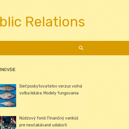
blic Relations
JNOVŠIE
Sieť poskytovateľov verzus voľná
voľba lekára: Modely fungovania
Núdzový fond: Finančný vankúš
pre neočakávané udalosti