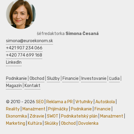
šéfredaktorka
Simona Česaná
simona@euroekonom.sk
+421 907 234 066
+420 774 699 168
LinkedIn
Podnikanie
|
Obchod
|
Služby
|
Financie
|
Investovanie
|
Ľudia
|
Magazín
|
Kontakt
© 2010 - 2026
SEO
|
Reklama a PR
|
Vrtuľníky
|
Autoškola
|
Reality
|
Manažment
|
Prijímáčky
|
Podnikanie
|
Financie
|
Ekonomika
|
Zdravie
|
SWOT
|
Podnikateľský plán
|
Manažment
|
Marketing
|
Kultúra
|
Skúšky
|
Obchod
|
Dovolenka