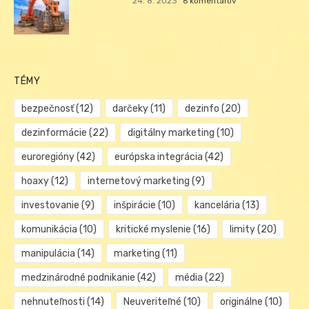
24. 8. 2023
6 komentárov
TÉMY
bezpečnosť
(12)
darčeky
(11)
dezinfo
(20)
dezinformácie
(22)
digitálny marketing
(10)
euroregióny
(42)
európska integrácia
(42)
hoaxy
(12)
internetový marketing
(9)
investovanie
(9)
inšpirácie
(10)
kancelária
(13)
komunikácia
(10)
kritické myslenie
(16)
limity
(20)
manipulácia
(14)
marketing
(11)
medzinárodné podnikanie
(42)
média
(22)
nehnuteľnosti
(14)
Neuveriteľné
(10)
originálne
(10)