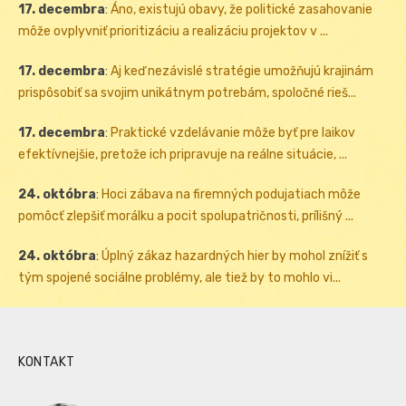
17. decembra
:
Áno, existujú obavy, že politické zasahovanie
môže ovplyvniť prioritizáciu a realizáciu projektov v ...
17. decembra
:
Aj keď nezávislé stratégie umožňujú krajinám
prispôsobiť sa svojim unikátnym potrebám, spoločné rieš...
17. decembra
:
Praktické vzdelávanie môže byť pre laikov
efektívnejšie, pretože ich pripravuje na reálne situácie, ...
24. októbra
:
Hoci zábava na firemných podujatiach môže
pomôcť zlepšiť morálku a pocit spolupatričnosti, prílišný ...
24. októbra
:
Úplný zákaz hazardných hier by mohol znížiť s
tým spojené sociálne problémy, ale tiež by to mohlo vi...
KONTAKT