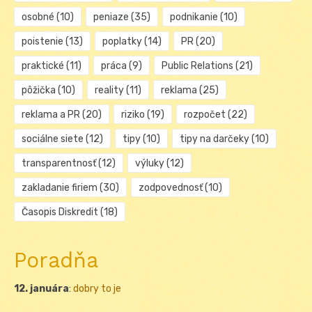
osobné
(10)
peniaze
(35)
podnikanie
(10)
poistenie
(13)
poplatky
(14)
PR
(20)
praktické
(11)
práca
(9)
Public Relations
(21)
pôžička
(10)
reality
(11)
reklama
(25)
reklama a PR
(20)
riziko
(19)
rozpočet
(22)
sociálne siete
(12)
tipy
(10)
tipy na darčeky
(10)
transparentnosť
(12)
výluky
(12)
zakladanie firiem
(30)
zodpovednosť
(10)
Časopis Diskredit
(18)
Poradňa
12. januára
:
dobry to je