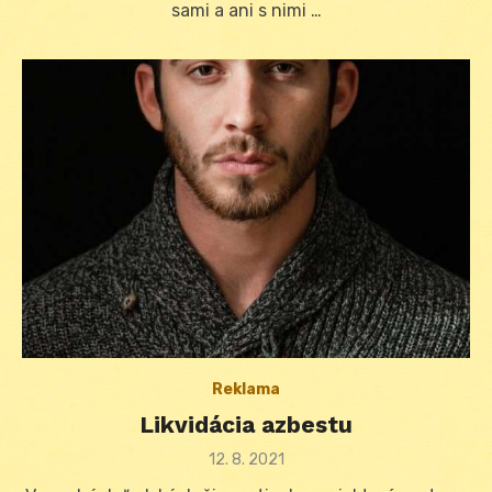
sami a ani s nimi …
Reklama
Likvidácia azbestu
Posted
12. 8. 2021
on