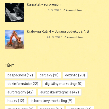
Karpatský euroregión
6. 3. 2023
6 komentárov
Kráľovná Ruží 4 – Juliana Ludviková, 1. B
24. 8. 2023
6 komentárov
TÉMY
bezpečnosť
(12)
darčeky
(11)
dezinfo
(20)
dezinformácie
(22)
digitálny marketing
(10)
euroregióny
(42)
európska integrácia
(42)
hoaxy
(12)
internetový marketing
(9)