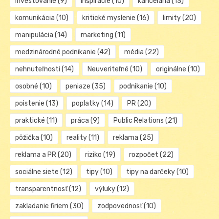
investovanie
(9)
inšpirácie
(10)
kancelária
(13)
komunikácia
(10)
kritické myslenie
(16)
limity
(20)
manipulácia
(14)
marketing
(11)
medzinárodné podnikanie
(42)
média
(22)
nehnuteľnosti
(14)
Neuveriteľné
(10)
originálne
(10)
osobné
(10)
peniaze
(35)
podnikanie
(10)
poistenie
(13)
poplatky
(14)
PR
(20)
praktické
(11)
práca
(9)
Public Relations
(21)
pôžička
(10)
reality
(11)
reklama
(25)
reklama a PR
(20)
riziko
(19)
rozpočet
(22)
sociálne siete
(12)
tipy
(10)
tipy na darčeky
(10)
transparentnosť
(12)
výluky
(12)
zakladanie firiem
(30)
zodpovednosť
(10)