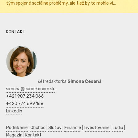
tým spojené sociálne problémy, ale tiež by to mohlo vi...
KONTAKT
šéfredaktorka
Simona Česaná
simona@euroekonom.sk
+421 907 234 066
+420 774 699 168
LinkedIn
Podnikanie
|
Obchod
|
Služby
|
Financie
|
Investovanie
|
Ľudia
|
Magazín
|
Kontakt