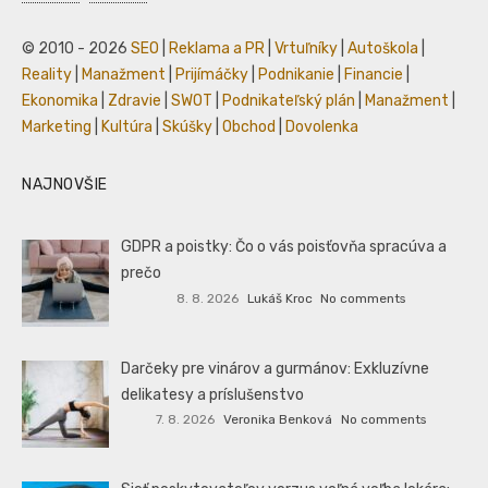
© 2010 - 2026
SEO
|
Reklama a PR
|
Vrtuľníky
|
Autoškola
|
Reality
|
Manažment
|
Prijímáčky
|
Podnikanie
|
Financie
|
Ekonomika
|
Zdravie
|
SWOT
|
Podnikateľský plán
|
Manažment
|
Marketing
|
Kultúra
|
Skúšky
|
Obchod
|
Dovolenka
NAJNOVŠIE
GDPR a poistky: Čo o vás poisťovňa spracúva a
prečo
8. 8. 2026
Lukáš Kroc
No comments
Darčeky pre vinárov a gurmánov: Exkluzívne
delikatesy a príslušenstvo
7. 8. 2026
Veronika Benková
No comments