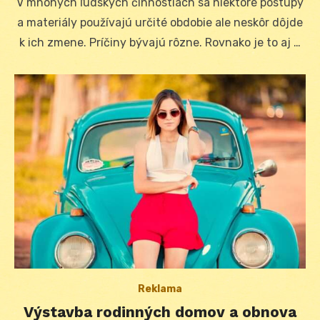
V mnohých ľudských činnostiach sa niektoré postupy
a materiály používajú určité obdobie ale neskôr dôjde
k ich zmene. Príčiny bývajú rôzne. Rovnako je to aj …
Reklama
Výstavba rodinných domov a obnova