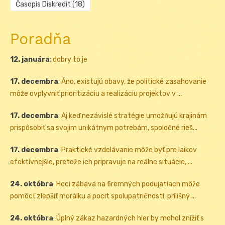
Časopis Diskredit
(18)
Poradňa
12. januára
:
dobry to je
17. decembra
:
Áno, existujú obavy, že politické zasahovanie
môže ovplyvniť prioritizáciu a realizáciu projektov v ...
17. decembra
:
Aj keď nezávislé stratégie umožňujú krajinám
prispôsobiť sa svojim unikátnym potrebám, spoločné rieš...
17. decembra
:
Praktické vzdelávanie môže byť pre laikov
efektívnejšie, pretože ich pripravuje na reálne situácie, ...
24. októbra
:
Hoci zábava na firemných podujatiach môže
pomôcť zlepšiť morálku a pocit spolupatričnosti, prílišný ...
24. októbra
:
Úplný zákaz hazardných hier by mohol znížiť s