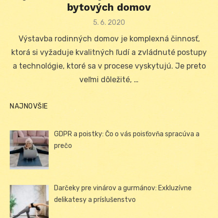
bytových domov
Posted
5. 6. 2020
on
Výstavba rodinných domov je komplexná činnosť,
ktorá si vyžaduje kvalitných ľudí a zvládnuté postupy
a technológie, ktoré sa v procese vyskytujú. Je preto
veľmi dôležité, …
NAJNOVŠIE
GDPR a poistky: Čo o vás poisťovňa spracúva a
prečo
Darčeky pre vinárov a gurmánov: Exkluzívne
delikatesy a príslušenstvo