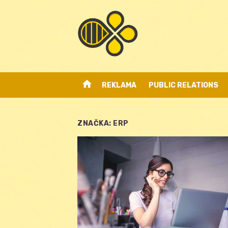
Skip
to
content
home
REKLAMA
PUBLIC RELATIONS
ZNAČKA:
ERP