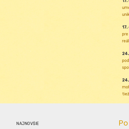
17.
umo
uni
17.
pre
reál
24.
pod
spol
24.
moh
tiež
Po
NAJNOVŠIE