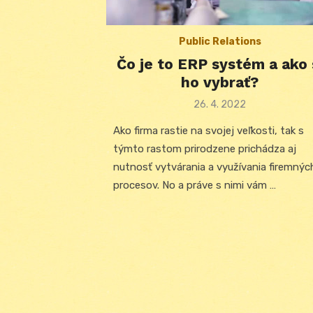
Public Relations
Čo je to ERP systém a ako 
ho vybrať?
Posted
26. 4. 2022
on
Ako firma rastie na svojej veľkosti, tak s
týmto rastom prirodzene prichádza aj
nutnosť vytvárania a využívania firemnýc
procesov. No a práve s nimi vám …