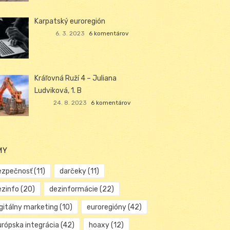
Karpatský euroregión
6. 3. 2023
6 komentárov
Kráľovná Ruží 4 – Juliana
Ludviková, 1. B
24. 8. 2023
6 komentárov
MY
ezpečnosť
(11)
darčeky
(11)
ezinfo
(20)
dezinformácie
(22)
igitálny marketing
(10)
euroregióny
(42)
urópska integrácia
(42)
hoaxy
(12)