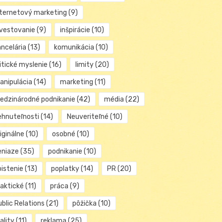
nternetový marketing
(9)
nvestovanie
(9)
inšpirácie
(10)
ancelária
(13)
komunikácia
(10)
itické myslenie
(16)
limity
(20)
anipulácia
(14)
marketing
(11)
edzinárodné podnikanie
(42)
média
(22)
ehnuteľnosti
(14)
Neuveriteľné
(10)
iginálne
(10)
osobné
(10)
eniaze
(35)
podnikanie
(10)
oistenie
(13)
poplatky
(14)
PR
(20)
raktické
(11)
práca
(9)
blic Relations
(21)
pôžička
(10)
ality
(11)
reklama
(25)