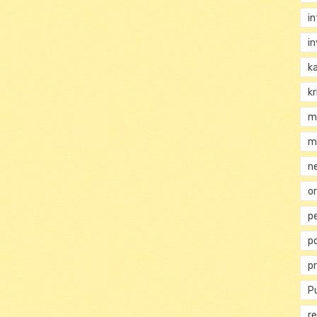
i
i
k
kr
m
m
n
or
p
p
p
Pu
re