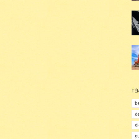
TÉ
b
d
d
e