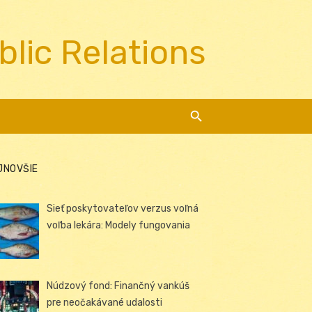
blic Relations
JNOVŠIE
Sieť poskytovateľov verzus voľná
voľba lekára: Modely fungovania
Núdzový fond: Finančný vankúš
pre neočakávané udalosti