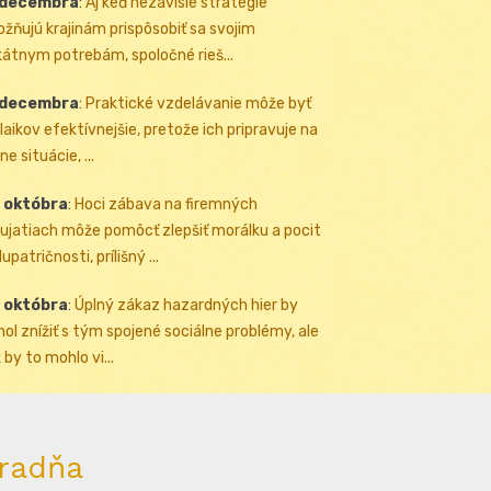
 decembra
:
Aj keď nezávislé stratégie
žňujú krajinám prispôsobiť sa svojim
kátnym potrebám, spoločné rieš...
 decembra
:
Praktické vzdelávanie môže byť
 laikov efektívnejšie, pretože ich pripravuje na
ne situácie, ...
 októbra
:
Hoci zábava na firemných
ujatiach môže pomôcť zlepšiť morálku a pocit
upatričnosti, prílišný ...
 októbra
:
Úplný zákaz hazardných hier by
ol znížiť s tým spojené sociálne problémy, ale
 by to mohlo vi...
radňa