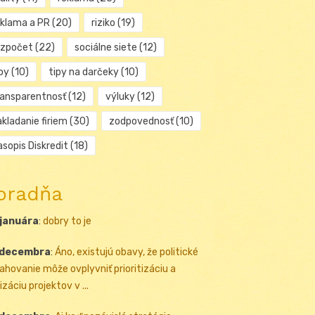
eklama a PR
(20)
riziko
(19)
ozpočet
(22)
sociálne siete
(12)
py
(10)
tipy na darčeky
(10)
ransparentnosť
(12)
výluky
(12)
kladanie firiem
(30)
zodpovednosť
(10)
sopis Diskredit
(18)
oradňa
 januára
:
dobry to je
 decembra
:
Áno, existujú obavy, že politické
ahovanie môže ovplyvniť prioritizáciu a
izáciu projektov v ...