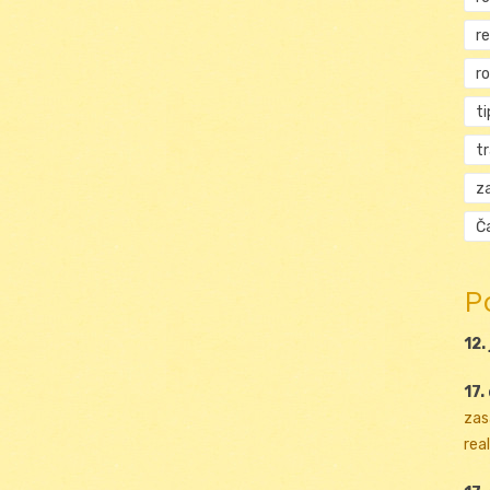
r
r
ti
t
za
Ča
P
12.
17.
zas
real