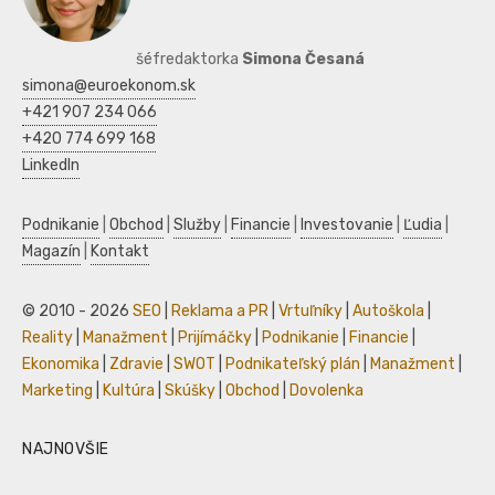
šéfredaktorka
Simona Česaná
simona@euroekonom.sk
+421 907 234 066
+420 774 699 168
LinkedIn
Podnikanie
|
Obchod
|
Služby
|
Financie
|
Investovanie
|
Ľudia
|
Magazín
|
Kontakt
© 2010 - 2026
SEO
|
Reklama a PR
|
Vrtuľníky
|
Autoškola
|
Reality
|
Manažment
|
Prijímáčky
|
Podnikanie
|
Financie
|
Ekonomika
|
Zdravie
|
SWOT
|
Podnikateľský plán
|
Manažment
|
Marketing
|
Kultúra
|
Skúšky
|
Obchod
|
Dovolenka
NAJNOVŠIE