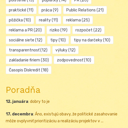
poistenie
(13)
poplatky
(14)
PR
(20)
praktické
(11)
práca
(9)
Public Relations
(21)
pôžička
(10)
reality
(11)
reklama
(25)
reklama a PR
(20)
riziko
(19)
rozpočet
(22)
sociálne siete
(12)
tipy
(10)
tipy na darčeky
(10)
transparentnosť
(12)
výluky
(12)
zakladanie firiem
(30)
zodpovednosť
(10)
Časopis Diskredit
(18)
Poradňa
12. januára
:
dobry to je
17. decembra
:
Áno, existujú obavy, že politické zasahovanie
môže ovplyvniť prioritizáciu a realizáciu projektov v ...