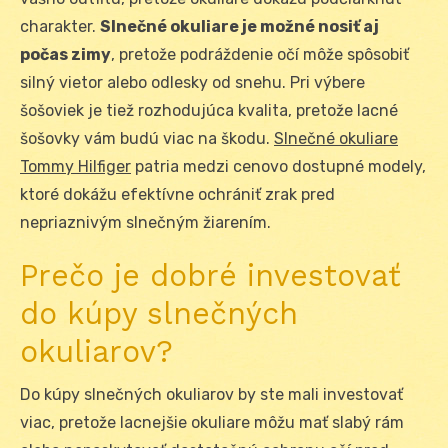
charakter.
Slnečné okuliare je možné nosiť aj
počas zimy
, pretože podráždenie očí môže spôsobiť
silný vietor alebo odlesky od snehu. Pri výbere
šošoviek je tiež rozhodujúca kvalita, pretože lacné
šošovky vám budú viac na škodu.
Slnečné okuliare
Tommy Hilfiger
patria medzi cenovo dostupné modely,
ktoré dokážu efektívne ochrániť zrak pred
nepriaznivým slnečným žiarením.
Prečo je dobré investovať
do kúpy slnečných
okuliarov?
Do kúpy slnečných okuliarov by ste mali investovať
viac, pretože lacnejšie okuliare môžu mať slabý rám