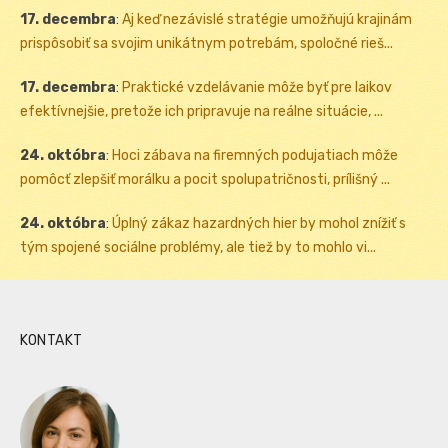
17. decembra
:
Aj keď nezávislé stratégie umožňujú krajinám
prispôsobiť sa svojim unikátnym potrebám, spoločné rieš...
17. decembra
:
Praktické vzdelávanie môže byť pre laikov
efektívnejšie, pretože ich pripravuje na reálne situácie, ...
24. októbra
:
Hoci zábava na firemných podujatiach môže
pomôcť zlepšiť morálku a pocit spolupatričnosti, prílišný ...
24. októbra
:
Úplný zákaz hazardných hier by mohol znížiť s
tým spojené sociálne problémy, ale tiež by to mohlo vi...
KONTAKT