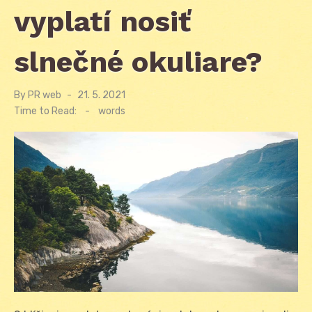
vyplatí nosiť
slnečné okuliare?
By
PR web
Posted
21. 5. 2021
on
Time to Read:
-
words