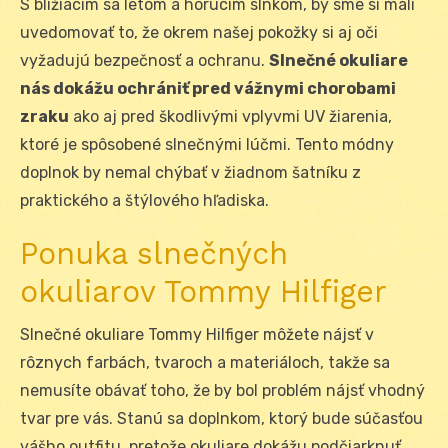
S blížiacim sa letom a horúcim slnkom, by sme si mali
uvedomovať to, že okrem našej pokožky si aj oči
vyžadujú bezpečnosť a ochranu.
Slnečné okuliare
nás dokážu ochrániť pred vážnymi chorobami
zraku
ako aj pred škodlivými vplyvmi UV žiarenia,
ktoré je spôsobené slnečnými lúčmi. Tento módny
doplnok by nemal chýbať v žiadnom šatníku z
praktického a štýlového hľadiska.
Ponuka slnečných
okuliarov Tommy Hilfiger
Slnečné okuliare Tommy Hilfiger môžete nájsť v
rôznych farbách, tvaroch a materiáloch, takže sa
nemusíte obávať toho, že by bol problém nájsť vhodný
tvar pre vás. Stanú sa doplnkom, ktorý bude súčasťou
vášho outfitu, pretože okuliare dokážu podčiarknuť