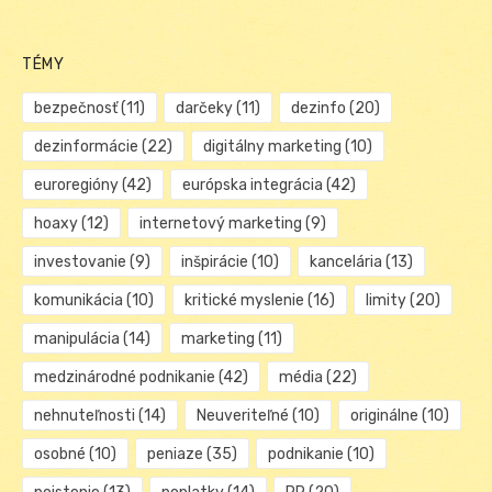
TÉMY
bezpečnosť
(11)
darčeky
(11)
dezinfo
(20)
dezinformácie
(22)
digitálny marketing
(10)
euroregióny
(42)
európska integrácia
(42)
hoaxy
(12)
internetový marketing
(9)
investovanie
(9)
inšpirácie
(10)
kancelária
(13)
komunikácia
(10)
kritické myslenie
(16)
limity
(20)
manipulácia
(14)
marketing
(11)
medzinárodné podnikanie
(42)
média
(22)
nehnuteľnosti
(14)
Neuveriteľné
(10)
originálne
(10)
osobné
(10)
peniaze
(35)
podnikanie
(10)