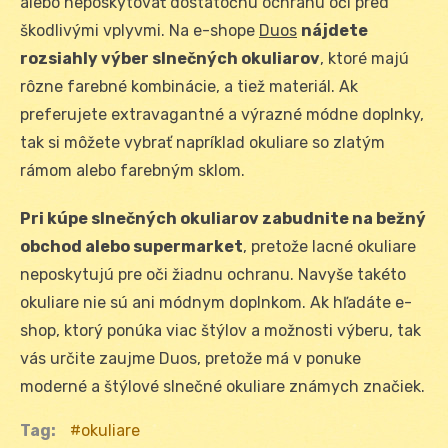
alebo neposkytovať dostatočnú ochranu očí pred
škodlivými vplyvmi. Na e-shope
Duos
nájdete
rozsiahly výber slnečn
ých okuliarov
, ktoré majú
rôzne farebné kombinácie, a tiež materiál. Ak
preferujete extravagantné a výrazné módne doplnky,
tak si môžete vybrať napríklad okuliare so zlatým
rámom alebo farebným sklom.
Pri kúpe slnečn
ých okuliarov zabudnite na bežný
obchod alebo supermarket
, pretože lacné okuliare
neposkytujú pre oči žiadnu ochranu. Navyše takéto
okuliare nie sú ani módnym doplnkom. Ak hľadáte e-
shop, ktorý ponúka viac štýlov a možnosti výberu, tak
vás určite zaujme Duos, pretože má v ponuke
moderné a štýlové slnečné okuliare známych značiek.
Tag:
okuliare