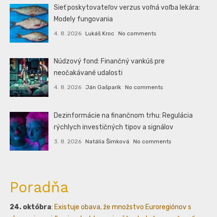
Sieť poskytovateľov verzus voľná voľba lekára:
Modely fungovania
4. 8. 2026
Lukáš Kroc
No comments
Núdzový fond: Finančný vankúš pre
neočakávané udalosti
4. 8. 2026
Ján Gašparík
No comments
Dezinformácie na finančnom trhu: Regulácia
rýchlych investičných tipov a signálov
3. 8. 2026
Natália Šimková
No comments
Poradňa
24. októbra
:
Existuje obava, že množstvo Euroregiónov s