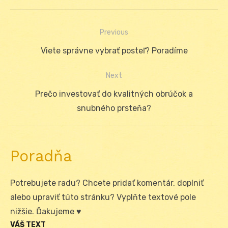
Previous
Navigácia
Previous
Viete správne vybrať posteľ? Poradíme
v
post:
Next
článku
Next
Prečo investovať do kvalitných obrúčok a
post:
snubného prsteňa?
Poradňa
Potrebujete radu? Chcete pridať komentár, doplniť
alebo upraviť túto stránku? Vyplňte textové pole
nižšie. Ďakujeme ♥
VÁŠ TEXT